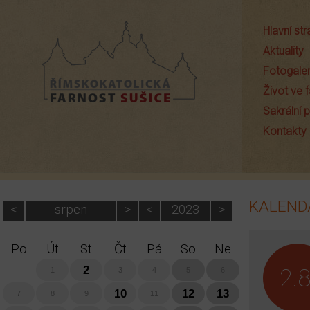
Hlavní st
Aktuality
Fotogaler
Život ve f
Sakrální
Farnost Sušice
Kontakty
KALEND
<
srpen
>
<
2023
>
Po
Út
St
Čt
Pá
So
Ne
2.8