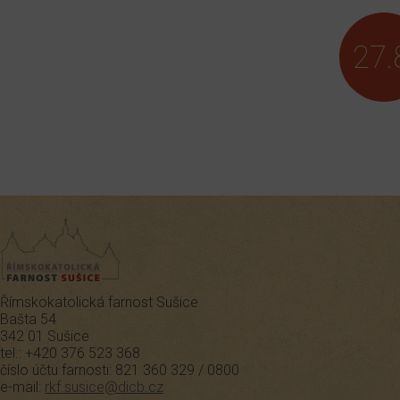
27.
Římskokatolická farnost Sušice
Bašta 54
Farnost Sušice
342 01 Sušice
tel.: +420 376 523 368
číslo účtu farnosti: 821 360 329 / 0800
e-mail:
rkf.susice@dicb.cz