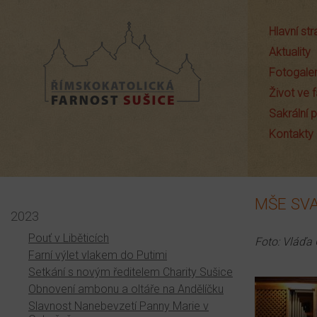
Hlavní st
Aktuality
Fotogaler
Život ve f
Sakrální
Farnost Sušice
Kontakty
MŠE SV
2023
Pouť v Liběticích
Foto: Vláďa
Farní výlet vlakem do Putimi
Setkání s novým ředitelem Charity Sušice
Obnovení ambonu a oltáře na Andělíčku
Slavnost Nanebevzetí Panny Marie v