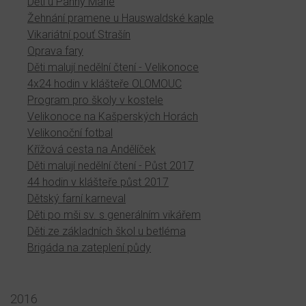
Děti u Panny Marie
Žehnání pramene u Hauswaldské kaple
Vikariátní pouť Strašín
Oprava fary
Děti malují nedělní čtení - Velikonoce
4x24 hodin v klášteře OLOMOUC
Program pro školy v kostele
Velikonoce na Kašperských Horách
Velikonoční fotbal
Křížová cesta na Andělíček
Děti malují nedělní čtení - Půst 2017
44 hodin v klášteře půst 2017
Dětský farní karneval
Děti po mši sv. s generálním vikářem
Děti ze základních škol u betléma
Brigáda na zateplení půdy
2016