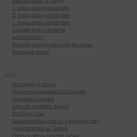
Svěcení oltáře (V. Černý)
3. etapa úpravy presbytáře
2. etapa úpravy presbytáře
1. etapa úpravy presbytáře
Základní školy u betléma
Advent ženám
Půlnoční silvestrovská mše Mouřenec
Renovace svícnů
2017
Narozeniny P. Marka
Prosincová vikariátní schůze kněží
Mikulášská besídka
24 hodin v klášteře Advent
GodZone Tour
Svatohubertská mše sv. Kašperské Hory
Hubertská mše sv. Sušice
Příprava dětí na svátosti začala