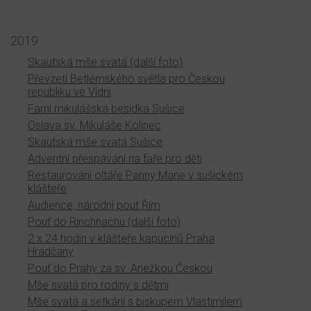
2019
Skautská mše svatá (další foto)
Převzetí Betlémského světla pro Českou
republiku ve Vídni
Farní mikulášská besídka Sušice
Oslava sv. Mikuláše Kolinec
Skautská mše svatá Sušice
Adventní přespávání na faře pro děti
Restaurování oltáře Panny Marie v sušickém
klášteře
Audience, národní pouť Řím
Pouť do Rinchnachu (další foto)
2 x 24 hodin v klášteře kapucínů Praha
Hradčany
Pouť do Prahy za sv. Anežkou Českou
Mše svatá pro rodiny s dětmi
Mše svatá a setkání s biskupem Vlastimilem