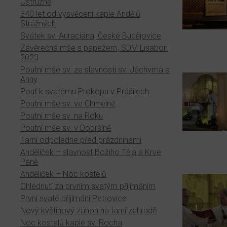
Ostružně
340 let od vysvěcení kaple Andělů
Strážných
Svátek sv. Auraciána, České Budějovice
Závěrečná mše s papežem, SDM Lisabon
2023
Poutní mše sv. ze slavnosti sv. Jáchyma a
Anny
Pouť k svatému Prokopu v Prášilech
Poutní mše sv. ve Chmelné
Poutní mše sv. na Roku
Poutní mše sv. v Dobršíně
Farní odpoledne před prázdninami
Andělíček – slavnost Božího Těla a Krve
Páně
Andělíček – Noc kostelů
Ohlédnutí za prvním svatým přijímáním
První svaté přijímání Petrovice
Nový květinový záhon na farní zahradě
Noc kostelů kaple sv. Rocha