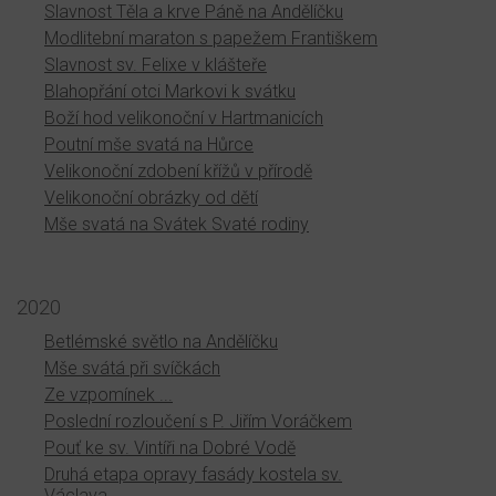
Slavnost Těla a krve Páně na Andělíčku
Modlitební maraton s papežem Františkem
Slavnost sv. Felixe v klášteře
Blahopřání otci Markovi k svátku
Boží hod velikonoční v Hartmanicích
Poutní mše svatá na Hůrce
Velikonoční zdobení křížů v přírodě
Velikonoční obrázky od dětí
Mše svatá na Svátek Svaté rodiny
2020
Betlémské světlo na Andělíčku
Mše svátá při svíčkách
Ze vzpomínek ...
Poslední rozloučení s P. Jiřím Voráčkem
Pouť ke sv. Vintíři na Dobré Vodě
Druhá etapa opravy fasády kostela sv.
Václava