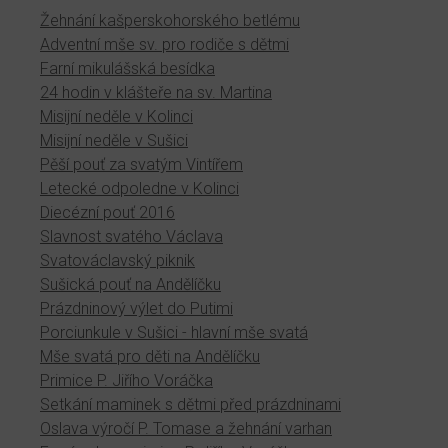
Žehnání kašperskohorského betlému
Adventní mše sv. pro rodiče s dětmi
Farní mikulášská besídka
24 hodin v klášteře na sv. Martina
Misijní neděle v Kolinci
Misijní neděle v Sušici
Pěší pouť za svatým Vintířem
Letecké odpoledne v Kolinci
Diecézní pouť 2016
Slavnost svatého Václava
Svatováclavský piknik
Sušická pouť na Andělíčku
Prázdninový výlet do Putimi
Porciunkule v Sušici - hlavní mše svatá
Mše svatá pro děti na Andělíčku
Primice P. Jiřího Voráčka
Setkání maminek s dětmi před prázdninami
Oslava výročí P. Tomase a žehnání varhan