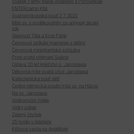
Svátek Panny Marie Andělské z Porciunkule
ENTERcamp Ktiš
Svatoprokopská pouť 2.7.2022
Mše sv. s poděkováním za uplynulý školní
rok
Slavnost Těla a Krve Páně
Červnové setkání maminek s dětmi
Červnová ministrantská schůzka
První svaté přijímání Sušice
Oslava 20 let kněžství o. Jarosława
Děkovná mše svatá otce Jarosława
Katechetická pouť dětí
Česko-německá poutní mše sv. na Hůrce
Na sv. Jaroslava
Velikonoční Vigilie
Velký pátek
Zelený čtvrtek
25 hodin v klášteře
Křížová cesta na Andělíček