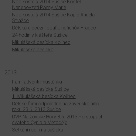
Noc kostelů 2014 Sušice Kostel
Nanebevzetí Panny Marie
Noc kostelů 2014 Sušice Kaple Anděla
Strážce
Dětská diecézní pouť Jindřichův Hradec
24 hodin v klášteře Sušice
Mikulášská besídka Kolinec
Mikulášská besídka
2013
Farní adventní nástěnka
Mikulášská besídka Sušice
1. Mikulášská besídka Kolinec
Dětské farní odpoledne na závěr školního
roku 23.6. 2013 Sušice
DVP Nalžovské Hory 8.6. 2013 Po stopách
svatého Cyrila a Metoděje
Setkání rodin na sušicku