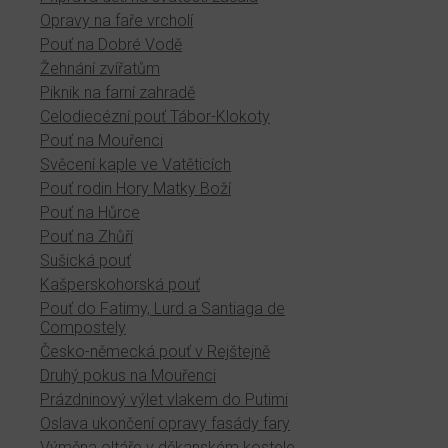
Opravy na faře vrcholí
Pouť na Dobré Vodě
Žehnání zvířatům
Piknik na farní zahradě
Celodiecézní pouť Tábor-Klokoty
Pouť na Mouřenci
Svěcení kaple ve Vatěticích
Pouť rodin Hory Matky Boží
Pouť na Hůrce
Pouť na Zhůří
Sušická pouť
Kašperskohorská pouť
Pouť do Fatimy, Lurd a Santiaga de
Compostely
Česko-německá pouť v Rejštejně
Druhý pokus na Mouřenci
Prázdninový výlet vlakem do Putimi
Oslava ukončení opravy fasády fary
Výměna oltáře v děkanském kostele