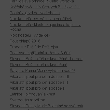
Farní oslava primice P. Jiřího Voráčka
Kněžské svěcení v Českých Budějovicích
Poutní zájezd do Norimberku
Noc kostelů - sv. Václav a Andělíček
Noc kostelů - klášter kapucínů a kaple sv.
Rocha
Noc kostelů - Andělíček
Pouť chlapů 2016
Procesí z Paští do Rejštejna
První svaté přijímání a křest v Sušici
Slavnost Božího Těla a krve Páně - Lomec
Slavnost Božího Těla a krve Páně
Šaty pro Pannu Marii - výtvarná soutěž
Vikariátní pouť pro děti i dospělé III
Vikariátní pouť pro děti i dospělé II
Vikariátní pouť pro děti i dospělé
Letnice - biřmování a křest
Svatodušní modlitba
Slavnost Panny Marie Bolestné se svátostí