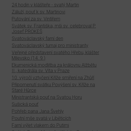
24 hodin v klášteře - svatý Martin
Záluží, pouť k sv. Martinovi
Putování za sv. Vintířem
Svátek sv. Františka, mši sv. celebroval P.
Josef PROKEŠ
Svatováclavský farní den
Svatováclavský turnaj pro ministranty
Veřejné představení svatého Hřebu, klášter
Milevsko (14. 9.)
Ekumenická modlitba za královnu Alžbětu
II., katedrála sv. Víta v Praze
10. výročí vztyčení Kříže smíření na Zhůří
Připomenutí svátku Povýšení sv. Kříže na
Staré Hůrce
Ministrantská pouť na Svatou Horu
Sušická pouť
Pohřeb pana Jana Švehly
Poutní mše svatá v Liběticích
Farní výlet vlakem do Putimi