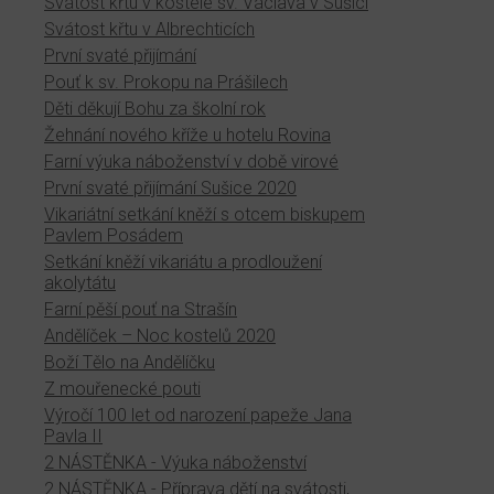
Svátost křtu v kostele sv. Václava v Sušici
Svátost křtu v Albrechticích
První svaté přijímání
Pouť k sv. Prokopu na Prášilech
Děti děkují Bohu za školní rok
Žehnání nového kříže u hotelu Rovina
Farní výuka náboženství v době virové
První svaté přijímání Sušice 2020
Vikariátní setkání kněží s otcem biskupem
Pavlem Posádem
Setkání kněží vikariátu a prodloužení
akolytátu
Farní pěší pouť na Strašín
Andělíček – Noc kostelů 2020
Boží Tělo na Andělíčku
Z mouřenecké pouti
Výročí 100 let od narození papeže Jana
Pavla II
2 NÁSTĚNKA - Výuka náboženství
2 NÁSTĚNKA - Příprava dětí na svátosti,