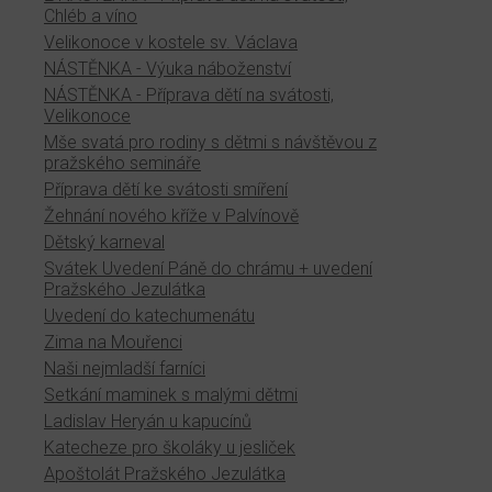
Chléb a víno
Velikonoce v kostele sv. Václava
NÁSTĚNKA - Výuka náboženství
NÁSTĚNKA - Příprava dětí na svátosti,
Velikonoce
Mše svatá pro rodiny s dětmi s návštěvou z
pražského semináře
Příprava dětí ke svátosti smíření
Žehnání nového kříže v Palvínově
Dětský karneval
Svátek Uvedení Páně do chrámu + uvedení
Pražského Jezulátka
Uvedení do katechumenátu
Zima na Mouřenci
Naši nejmladší farníci
Setkání maminek s malými dětmi
Ladislav Heryán u kapucínů
Katecheze pro školáky u jesliček
Apoštolát Pražského Jezulátka