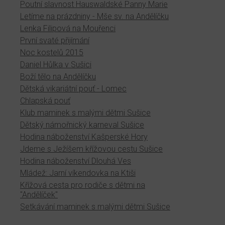
Poutní slavnost Hauswaldské Panny Marie
Letíme na prázdniny - Mše sv. na Andělíčku
Lenka Filipová na Mouřenci
První svaté přijímání
Noc kostelů 2015
Daniel Hůlka v Sušici
Boží tělo na Andělíčku
Dětská vikariátní pouť - Lomec
Chlapská pouť
Klub maminek s malými dětmi Sušice
Dětský námořnický karneval Sušice
Hodina náboženství Kašperské Hory
Jdeme s Ježíšem křížovou cestu Sušice
Hodina náboženství Dlouhá Ves
Mládež: Jarní víkendovka na Ktiši
Křížová cesta pro rodiče s dětmi na
"Andělíček"
Setkávání maminek s malými dětmi Sušice