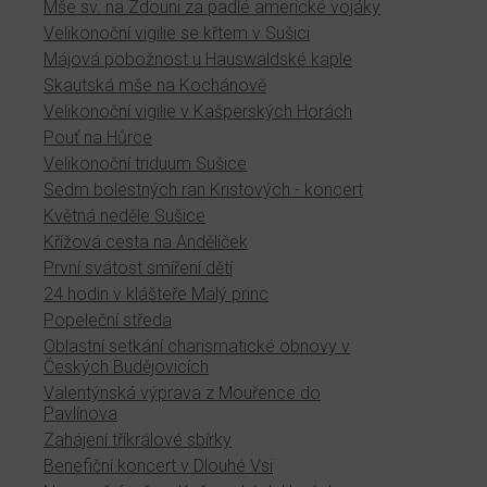
Mše sv. na Zdouni za padlé americké vojáky
Velikonoční vigilie se křtem v Sušici
Májová pobožnost u Hauswaldské kaple
Skautská mše na Kochánově
Velikonoční vigilie v Kašperských Horách
Pouť na Hůrce
Velikonoční triduum Sušice
Sedm bolestných ran Kristových - koncert
Květná neděle Sušice
Křížová cesta na Andělíček
První svátost smíření dětí
24 hodin v klášteře Malý princ
Popeleční středa
Oblastní setkání charismatické obnovy v
Českých Budějovicích
Valentýnská výprava z Mouřence do
Pavlínova
Zahájení tříkrálové sbírky
Benefiční koncert v Dlouhé Vsi