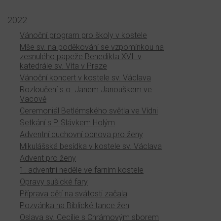
2022
Vánoční program pro školy v kostele
Mše sv. na poděkování se vzpomínkou na
zesnulého papeže Benedikta XVI. v
katedrále sv. Víta v Praze
Vánoční koncert v kostele sv. Václava
Rozloučení s o. Janem Janouškem ve
Vacově
Ceremoniál Betlémského světla ve Vídni
Setkání s P. Slávkem Holým
Adventní duchovní obnova pro ženy
Mikulášská besídka v kostele sv. Václava
Advent pro ženy
1. adventní neděle ve farním kostele
Opravy sušické fary
Příprava dětí na svátosti začala
Pozvánka na Biblické tance žen
Oslava sv. Cecílie s Chrámovým sborem