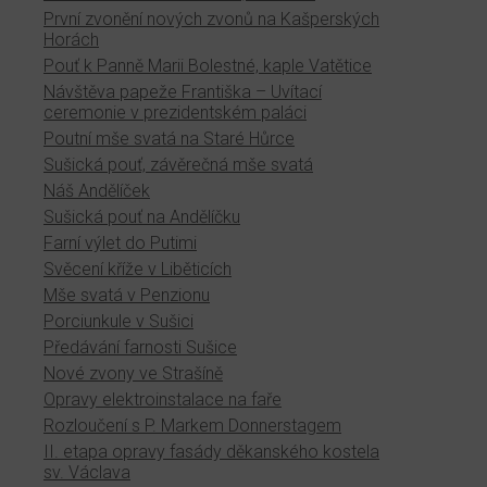
První zvonění nových zvonů na Kašperských
Horách
Pouť k Panně Marii Bolestné, kaple Vatětice
Návštěva papeže Františka – Uvítací
ceremonie v prezidentském paláci
Poutní mše svatá na Staré Hůrce
Sušická pouť, závěrečná mše svatá
Náš Andělíček
Sušická pouť na Andělíčku
Farní výlet do Putimi
Svěcení kříže v Liběticích
Mše svatá v Penzionu
Porciunkule v Sušici
Předávání farnosti Sušice
Nové zvony ve Strašíně
Opravy elektroinstalace na faře
Rozloučení s P. Markem Donnerstagem
II. etapa opravy fasády děkanského kostela
sv. Václava