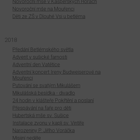
Novoroční mše v Kašperských Horách
Novoroční mše na Mouřenci
Děti ze ZŠ v Dlouhé Vsi u betléma
2018
Předání Betlémského světla
Advent v sušické farnosti
Adventní den Vatětice
Adventní koncert Ireny Budweiserové na
Mouřenci
Putování se svatým Mikulášem
Mikulášská besídka - divadlo
24 hodin v klášteře Pokřtění a poslaní
Přespávání na faře pro děti
Hubertská mše sv. Sušice
Instalace zvonu v kapli sv. Vintíře
Narozeniny P. Jiřího Voráčka
Misijní neděle