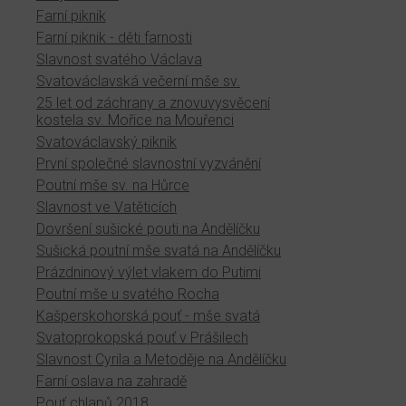
Farní piknik
Farní piknik - děti farnosti
Slavnost svatého Václava
Svatováclavská večerní mše sv.
25 let od záchrany a znovuvysvěcení
kostela sv. Mořice na Mouřenci
Svatováclavský piknik
První společné slavnostní vyzvánění
Poutní mše sv. na Hůrce
Slavnost ve Vatěticích
Dovršení sušické pouti na Andělíčku
Sušická poutní mše svatá na Andělíčku
Prázdninový výlet vlakem do Putimi
Poutní mše u svatého Rocha
Kašperskohorská pouť - mše svatá
Svatoprokopská pouť v Prášilech
Slavnost Cyrila a Metoděje na Andělíčku
Farní oslava na zahradě
Pouť chlapů 2018