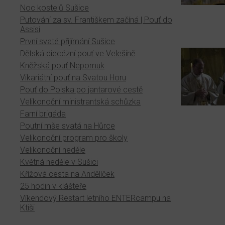
Noc kostelů Sušice
Putování za sv. Františkem začíná | Pouť do
Assisi
První svaté přijímání Sušice
Dětská diecézní pouť ve Velešíně
Kněžská pouť Nepomuk
Vikariátní pouť na Svatou Horu
Pouť do Polska po jantarové cestě
Velikonoční ministrantská schůzka
Farní brigáda
Poutní mše svatá na Hůrce
Velikonoční program pro školy
Velikonoční neděle
Květná neděle v Sušici
Křížová cesta na Andělíček
25 hodin v klášteře
Víkendový Restart letního ENTERcampu na
Ktiši