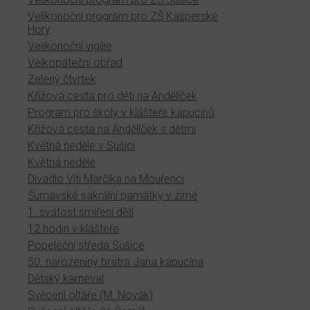
Velikonoční program pro ZŠ Kašperské
Hory
Velikonoční vigilie
Velkopáteční obřad
Zelený čtvrtek
Křížová cesta pro děti na Andělíček
Program pro školy v klášteře kapucínů
Křížová cesta na Andělíček s dětmi
Květná neděle v Sušici
Květná neděle
Divadlo Víti Marčíka na Mouřenci
Šumavské sakrální památky v zimě
1. svátost smíření dětí
12 hodin v klášteře
Popeleční středa Sušice
50. narozeniny bratra Jana kapucína
Dětský karneval
Svěcení oltáře (M. Novák)