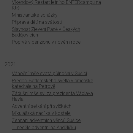
Víkendový Restart letního ENTERcampu na
Ktiši
Ministrantské schůzky
Příprava dětí na svátosti
Slavnost Zjevení Páně v Českých
Budějovicích
Poprvé v penzionu v novém roce
2021
Vánoční mše svatá půlnoční v Sušici
Předání Betlémského světla v brněnské
katedrále na Petrově
Zádušní mše sv. za prezidenta Václava
Havla
Adventní setkání při svíčkách
Mikulášská nadílka v kostele
Žehnání adventních věnců Sušice
1. neděle adventní na Andělíčku