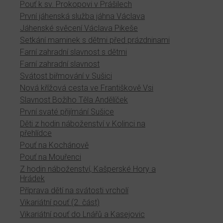
Pouť k sv. Prokopovi v Prášilech
První jáhenská služba jáhna Václava
Jáhenské svěcení Václava Pikeše
Setkání maminek s dětmi před prázdninami
Farní zahradní slavnost s dětmi
Farní zahradní slavnost
Svátost biřmování v Sušici
Nová křížová cesta ve Františkově Vsi
Slavnost Božího Těla Andělíček
První svaté přijímání Sušice
Děti z hodin náboženství v Kolinci na
přehlídce
Pouť na Kochánově
Pouť na Mouřenci
Z hodin náboženství, Kašperské Hory a
Hrádek
Příprava dětí na svátosti vrcholí
Vikariátní pouť (2. část)
Vikariátní pouť do Lnářů a Kasejovic