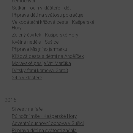
nemocných
Setkání rodin v klášteře - děti
Příprava dětí na svátosti pokračuje
Velkopáteční křížová cesta - Kašperské
Hory
Zelený čtvrtek - Kašperské Hory
Květná neděle - Sušice
Příprava Misijního jarmarku
Křížová cesta s dětmi na Andělíček
Moravské pašije Víti Marčíka
Dětský farní karneval 3bra3
24 h v klášteře
2015
Silvestr na faře
Půlnoční mše - Kašperské Hory
Adventní duchovní obnova v Sušici
Příprava dětí na svátosti začala