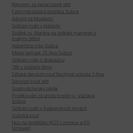
Rekviem za nenarozené děti
Farní mikulášská besídka Sušice
Advent na Mouřenci
Setkání rodin v klášteře
Svátek sv. Martina na setkání maminek s
malými dětmi
Hubertská mše Sušice
Misijní jarmark 25.října Sušice
Setkání rodin s drakiádou
78h v klášteře Brno
Dětská diecézní pouť Bechyně sobota 3.října
Diecézní pouť dětí
Svatováclavský piknik
Poděkování za úrodu kostel sv. Václava
Sušice
Setkání rodin v Kašperských Horách
Sušická pouť
Noc na Andělíčku (KOS Lomnice a KS
Vimperk)