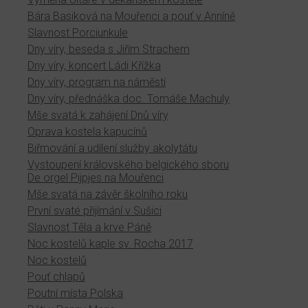
Bára Basiková na Mouřenci a pouť v Anníně
Slavnost Porciunkule
Dny víry, beseda s Jiřím Strachem
Dny víry, koncert Ládi Křížka
Dny víry, program na náměstí
Dny víry, přednáška doc. Tomáše Machuly
Mše svatá k zahájení Dnů víry
Oprava kostela kapucínů
Biřmování a udílení služby akolytátu
Vystoupení královského belgického sboru
De orgel Pijpjes na Mouřenci
Mše svatá na závěr školního roku
První svaté přijímání v Sušici
Slavnost Těla a krve Páně
Noc kostelů kaple sv. Rocha 2017
Noc kostelů
Pouť chlapů
Poutní místa Polska