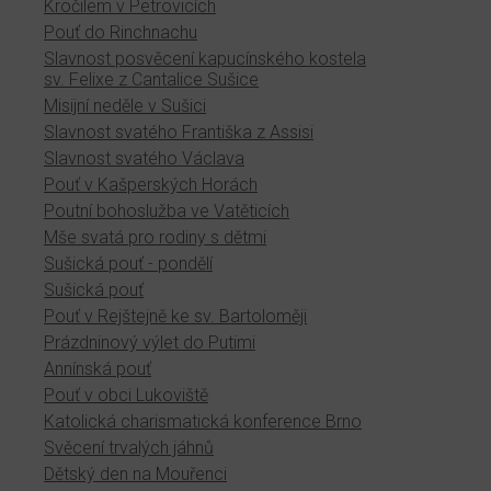
Kročilem v Petrovicích
Pouť do Rinchnachu
Slavnost posvěcení kapucínského kostela
sv. Felixe z Cantalice Sušice
Misijní neděle v Sušici
Slavnost svatého Františka z Assisi
Slavnost svatého Václava
Pouť v Kašperských Horách
Poutní bohoslužba ve Vatěticích
Mše svatá pro rodiny s dětmi
Sušická pouť - pondělí
Sušická pouť
Pouť v Rejštejně ke sv. Bartoloměji
Prázdninový výlet do Putimi
Annínská pouť
Pouť v obci Lukoviště
Katolická charismatická konference Brno
Svěcení trvalých jáhnů
Dětský den na Mouřenci