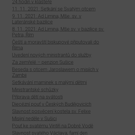
24 hodin v klášteře
11. 11. 2021: Setkání se Svatým otcem
9. 11. 2021: Ad Limina, Mše. sv. v
Lateránské bazilice
8. 11. 2021: Ad Limina, Mše sv. v bazilice sv.
Petra, Řím
Čeští a moravští biskupové připutovali do
Říma
Uvedení nových ministrantů do služby
Za zemřelé – penzion Sušice
Beseda s otcem Jaroslawem o misiích v
Zambii
Setkávání maminek s malými dětmi
Ministrantské schůzky
Příprava dětí na svátosti
Diecézní pouť v Českých Budějovicích
Slavnost posvěcení kostela sv. Felixe
Misijní neděle v Sušici
Pouť ke svatému Vintíři na Dobré Vodě
Slavnost svatého Václava, farní den