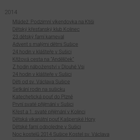
2014
Mládež: Podzimní víkendovka na Ktiši
Dětský křesťanský klub Kolinec
23.dětský farní karneval
Advent s malými dětmi Sušice
24 hodin v klášteře v Sušici
Křížová cesta na "Andělíček"
Z hodin náboženství v Dlouhé Vsi
24 hodin v klášteře v Sušici
Děti od sv. Václava Sušice
Setkání rodin na sušicku
Katechetická pouť do Plzně
První svaté přijímání v Sušici
Křest a 1. svaté přijímání v Kolinci
Dětská vikariátní pouť Kašperské Hory
Dětské farní odpoledne v Sušici
Noc kostelů 2014 Sušice Kostel sv. Václava