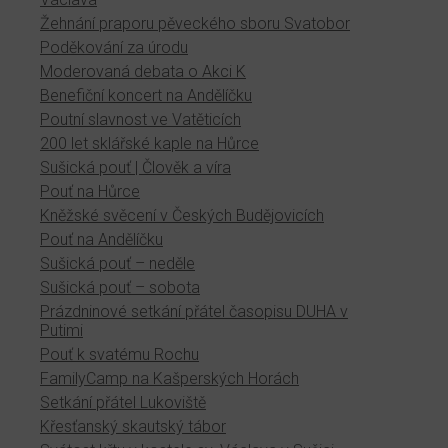
Žehnání praporu pěveckého sboru Svatobor
Poděkování za úrodu
Moderovaná debata o Akci K
Benefiční koncert na Andělíčku
Poutní slavnost ve Vatěticích
200 let sklářské kaple na Hůrce
Sušická pouť | Člověk a víra
Pouť na Hůrce
Kněžské svěcení v Českých Budějovicích
Pouť na Andělíčku
Sušická pouť – neděle
Sušická pouť – sobota
Prázdninové setkání přátel časopisu DUHA v
Putimi
Pouť k svatému Rochu
FamilyCamp na Kašperských Horách
Setkání přátel Lukoviště
Křesťanský skautský tábor