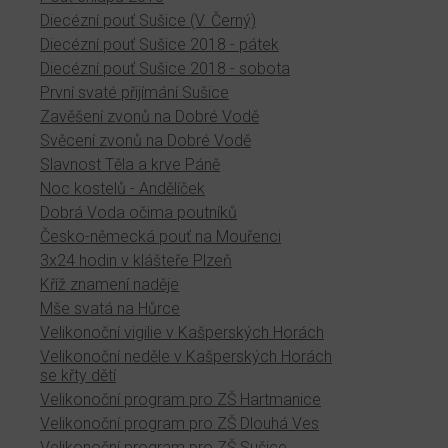
Diecézní pouť Sušice (V. Černý)
Diecézní pouť Sušice 2018 - pátek
Diecézní pouť Sušice 2018 - sobota
První svaté přijímání Sušice
Zavěšení zvonů na Dobré Vodě
Svěcení zvonů na Dobré Vodě
Slavnost Těla a krve Páně
Noc kostelů - Andělíček
Dobrá Voda očima poutníků
Česko-německá pouť na Mouřenci
3x24 hodin v klášteře Plzeň
Kříž znamení naděje
Mše svatá na Hůrce
Velikonoční vigilie v Kašperských Horách
Velikonoční neděle v Kašperských Horách
se křty dětí
Velikonoční program pro ZŠ Hartmanice
Velikonoční program pro ZŠ Dlouhá Ves
Velikonoční program pro ZŠ Sušice