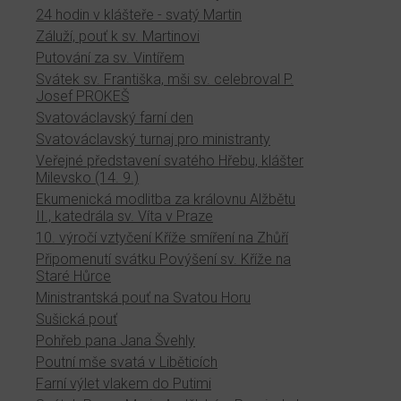
24 hodin v klášteře - svatý Martin
Záluží, pouť k sv. Martinovi
Putování za sv. Vintířem
Svátek sv. Františka, mši sv. celebroval P.
Josef PROKEŠ
Svatováclavský farní den
Svatováclavský turnaj pro ministranty
Veřejné představení svatého Hřebu, klášter
Milevsko (14. 9.)
Ekumenická modlitba za královnu Alžbětu
II., katedrála sv. Víta v Praze
10. výročí vztyčení Kříže smíření na Zhůří
Připomenutí svátku Povýšení sv. Kříže na
Staré Hůrce
Ministrantská pouť na Svatou Horu
Sušická pouť
Pohřeb pana Jana Švehly
Poutní mše svatá v Liběticích
Farní výlet vlakem do Putimi