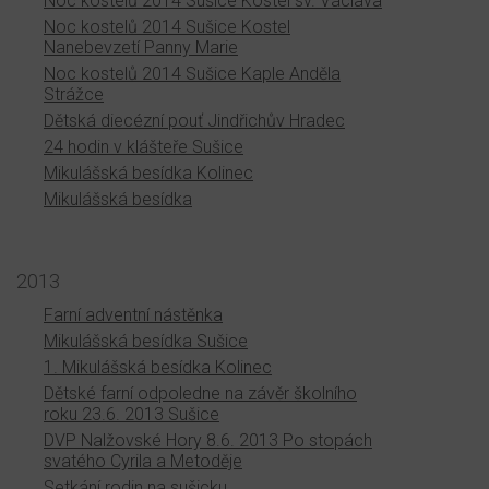
Noc kostelů 2014 Sušice Kostel sv. Václava
Noc kostelů 2014 Sušice Kostel
Nanebevzetí Panny Marie
Noc kostelů 2014 Sušice Kaple Anděla
Strážce
Dětská diecézní pouť Jindřichův Hradec
24 hodin v klášteře Sušice
Mikulášská besídka Kolinec
Mikulášská besídka
2013
Farní adventní nástěnka
Mikulášská besídka Sušice
1. Mikulášská besídka Kolinec
Dětské farní odpoledne na závěr školního
roku 23.6. 2013 Sušice
DVP Nalžovské Hory 8.6. 2013 Po stopách
svatého Cyrila a Metoděje
Setkání rodin na sušicku