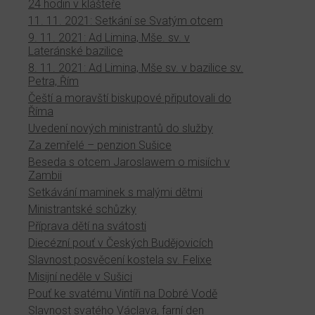
24 hodin v klášteře
11. 11. 2021: Setkání se Svatým otcem
9. 11. 2021: Ad Limina, Mše. sv. v
Lateránské bazilice
8. 11. 2021: Ad Limina, Mše sv. v bazilice sv.
Petra, Řím
Čeští a moravští biskupové připutovali do
Říma
Uvedení nových ministrantů do služby
Za zemřelé – penzion Sušice
Beseda s otcem Jaroslawem o misiích v
Zambii
Setkávání maminek s malými dětmi
Ministrantské schůzky
Příprava dětí na svátosti
Diecézní pouť v Českých Budějovicích
Slavnost posvěcení kostela sv. Felixe
Misijní neděle v Sušici
Pouť ke svatému Vintíři na Dobré Vodě
Slavnost svatého Václava, farní den