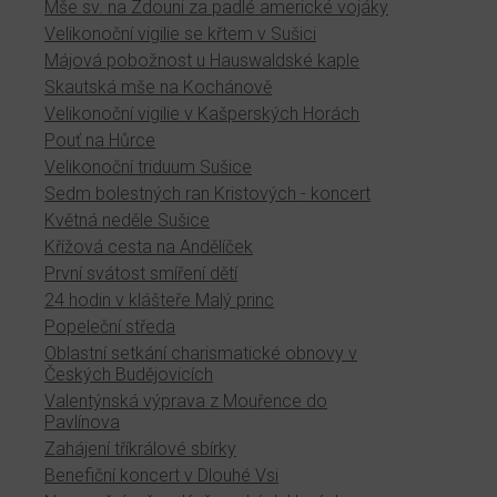
Mše sv. na Zdouni za padlé americké vojáky
Velikonoční vigilie se křtem v Sušici
Májová pobožnost u Hauswaldské kaple
Skautská mše na Kochánově
Velikonoční vigilie v Kašperských Horách
Pouť na Hůrce
Velikonoční triduum Sušice
Sedm bolestných ran Kristových - koncert
Květná neděle Sušice
Křížová cesta na Andělíček
První svátost smíření dětí
24 hodin v klášteře Malý princ
Popeleční středa
Oblastní setkání charismatické obnovy v
Českých Budějovicích
Valentýnská výprava z Mouřence do
Pavlínova
Zahájení tříkrálové sbírky
Benefiční koncert v Dlouhé Vsi