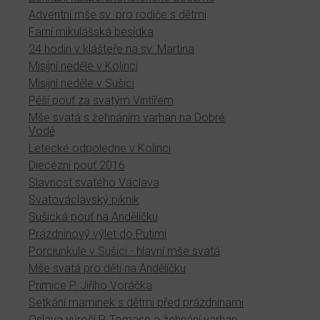
Adventní mše sv. pro rodiče s dětmi
Farní mikulášská besídka
24 hodin v klášteře na sv. Martina
Misijní neděle v Kolinci
Misijní neděle v Sušici
Pěší pouť za svatým Vintířem
Mše svatá s žehnáním varhan na Dobré
Vodě
Letecké odpoledne v Kolinci
Diecézní pouť 2016
Slavnost svatého Václava
Svatováclavský piknik
Sušická pouť na Andělíčku
Prázdninový výlet do Putimi
Porciunkule v Sušici - hlavní mše svatá
Mše svatá pro děti na Andělíčku
Primice P. Jiřího Voráčka
Setkání maminek s dětmi před prázdninami
Oslava výročí P. Tomase a žehnání varhan