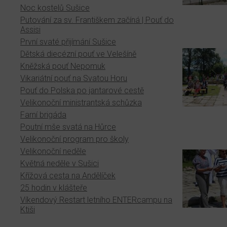
Noc kostelů Sušice
Putování za sv. Františkem začíná | Pouť do
Assisi
První svaté přijímání Sušice
Dětská diecézní pouť ve Velešíně
Kněžská pouť Nepomuk
Vikariátní pouť na Svatou Horu
Pouť do Polska po jantarové cestě
Velikonoční ministrantská schůzka
Farní brigáda
Poutní mše svatá na Hůrce
Velikonoční program pro školy
Velikonoční neděle
Květná neděle v Sušici
Křížová cesta na Andělíček
25 hodin v klášteře
Víkendový Restart letního ENTERcampu na
Ktiši