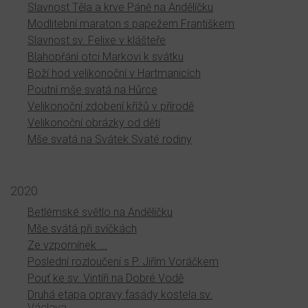
Slavnost Těla a krve Páně na Andělíčku
Modlitební maraton s papežem Františkem
Slavnost sv. Felixe v klášteře
Blahopřání otci Markovi k svátku
Boží hod velikonoční v Hartmanicích
Poutní mše svatá na Hůrce
Velikonoční zdobení křížů v přírodě
Velikonoční obrázky od dětí
Mše svatá na Svátek Svaté rodiny
2020
Betlémské světlo na Andělíčku
Mše svátá při svíčkách
Ze vzpomínek ...
Poslední rozloučení s P. Jiřím Voráčkem
Pouť ke sv. Vintíři na Dobré Vodě
Druhá etapa opravy fasády kostela sv.
Václava