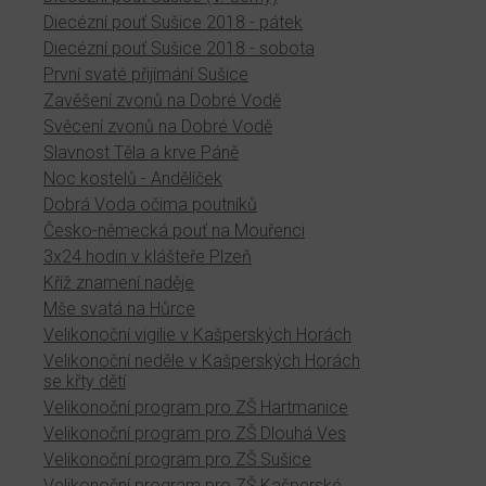
Diecézní pouť Sušice 2018 - pátek
Diecézní pouť Sušice 2018 - sobota
První svaté přijímání Sušice
Zavěšení zvonů na Dobré Vodě
Svěcení zvonů na Dobré Vodě
Slavnost Těla a krve Páně
Noc kostelů - Andělíček
Dobrá Voda očima poutníků
Česko-německá pouť na Mouřenci
3x24 hodin v klášteře Plzeň
Kříž znamení naděje
Mše svatá na Hůrce
Velikonoční vigilie v Kašperských Horách
Velikonoční neděle v Kašperských Horách
se křty dětí
Velikonoční program pro ZŠ Hartmanice
Velikonoční program pro ZŠ Dlouhá Ves
Velikonoční program pro ZŠ Sušice
Velikonoční program pro ZŠ Kašperské