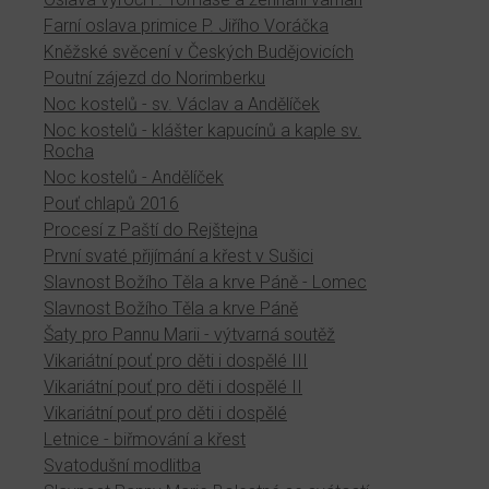
Farní oslava primice P. Jiřího Voráčka
Kněžské svěcení v Českých Budějovicích
Poutní zájezd do Norimberku
Noc kostelů - sv. Václav a Andělíček
Noc kostelů - klášter kapucínů a kaple sv.
Rocha
Noc kostelů - Andělíček
Pouť chlapů 2016
Procesí z Paští do Rejštejna
První svaté přijímání a křest v Sušici
Slavnost Božího Těla a krve Páně - Lomec
Slavnost Božího Těla a krve Páně
Šaty pro Pannu Marii - výtvarná soutěž
Vikariátní pouť pro děti i dospělé III
Vikariátní pouť pro děti i dospělé II
Vikariátní pouť pro děti i dospělé
Letnice - biřmování a křest
Svatodušní modlitba