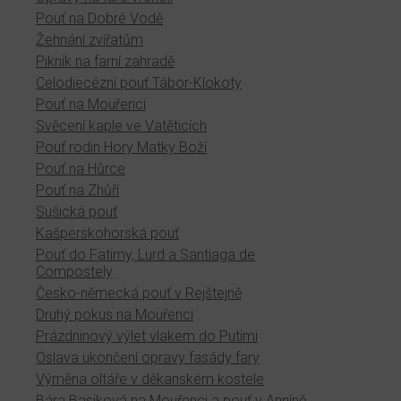
Pouť na Dobré Vodě
Žehnání zvířatům
Piknik na farní zahradě
Celodiecézní pouť Tábor-Klokoty
Pouť na Mouřenci
Svěcení kaple ve Vatěticích
Pouť rodin Hory Matky Boží
Pouť na Hůrce
Pouť na Zhůří
Sušická pouť
Kašperskohorská pouť
Pouť do Fatimy, Lurd a Santiaga de
Compostely
Česko-německá pouť v Rejštejně
Druhý pokus na Mouřenci
Prázdninový výlet vlakem do Putimi
Oslava ukončení opravy fasády fary
Výměna oltáře v děkanském kostele
Bára Basiková na Mouřenci a pouť v Anníně