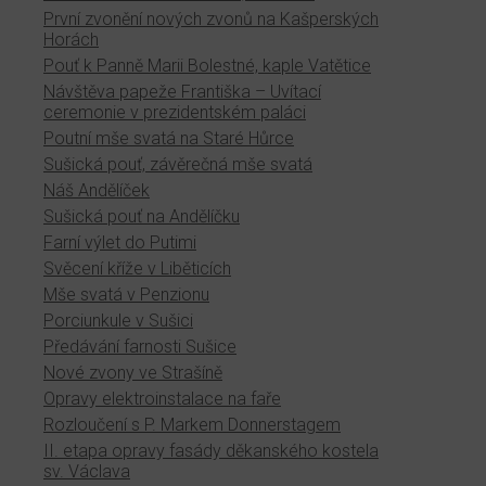
První zvonění nových zvonů na Kašperských
Horách
Pouť k Panně Marii Bolestné, kaple Vatětice
Návštěva papeže Františka – Uvítací
ceremonie v prezidentském paláci
Poutní mše svatá na Staré Hůrce
Sušická pouť, závěrečná mše svatá
Náš Andělíček
Sušická pouť na Andělíčku
Farní výlet do Putimi
Svěcení kříže v Liběticích
Mše svatá v Penzionu
Porciunkule v Sušici
Předávání farnosti Sušice
Nové zvony ve Strašíně
Opravy elektroinstalace na faře
Rozloučení s P. Markem Donnerstagem
II. etapa opravy fasády děkanského kostela
sv. Václava