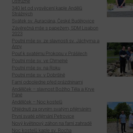
Ostružně
340 let od vysvěcení kaple Andělů
Strážných
Svátek sv. Auraciána, České Budějovice
Závěrečná mše s papežem, SDM Lisabon
2023
Poutní mše sv. ze slavnosti sv. Jáchyma a
Anny
Pouť k svatému Prokopu v Prášilech
Poutní mše sv. ve Chmelné
Poutní mše sv. na Roku
Poutní mše sv. v Dobršíně
Farní odpoledne před prázdninami
Andělíček – slavnost Božího Těla a Krve
Páně
Andělíček – Noc kostelů
Ohlédnutí za prvním svatým přijímáním
První svaté přijímání Petrovice
Nový květinový záhon na farní zahradě
Noc kostelů kaple sv. Rocha