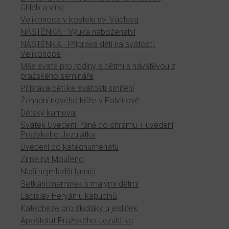
Chléb a víno
Velikonoce v kostele sv. Václava
NÁSTĚNKA - Výuka náboženství
NÁSTĚNKA - Příprava dětí na svátosti,
Velikonoce
Mše svatá pro rodiny s dětmi s návštěvou z
pražského semináře
Příprava dětí ke svátosti smíření
Žehnání nového kříže v Palvínově
Dětský karneval
Svátek Uvedení Páně do chrámu + uvedení
Pražského Jezulátka
Uvedení do katechumenátu
Zima na Mouřenci
Naši nejmladší farníci
Setkání maminek s malými dětmi
Ladislav Heryán u kapucínů
Katecheze pro školáky u jesliček
Apoštolát Pražského Jezulátka