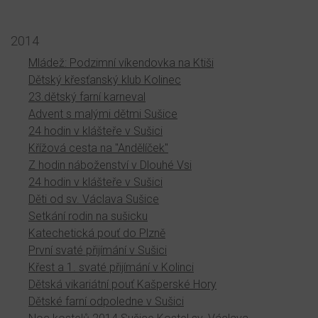
2014
Mládež: Podzimní víkendovka na Ktiši
Dětský křesťanský klub Kolinec
23.dětský farní karneval
Advent s malými dětmi Sušice
24 hodin v klášteře v Sušici
Křížová cesta na "Andělíček"
Z hodin náboženství v Dlouhé Vsi
24 hodin v klášteře v Sušici
Děti od sv. Václava Sušice
Setkání rodin na sušicku
Katechetická pouť do Plzně
První svaté přijímání v Sušici
Křest a 1. svaté přijímání v Kolinci
Dětská vikariátní pouť Kašperské Hory
Dětské farní odpoledne v Sušici