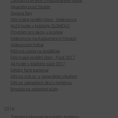
Žehnání pramene u Hauswaldské kaple
Vikariátní pouť Strašín
Oprava fary
Děti malují nedělní čtení - Velikonoce
4x24 hodin v klášteře OLOMOUC
Program pro školy v kostele
Velikonoce na Kašperských Horách
Velikonoční fotbal
Křížová cesta na Andělíček
Děti malují nedělní čtení - Půst 2017
44 hodin v klášteře půst 2017
Dětský farní karneval
Děti po mši sv. s generálním vikářem
Děti ze základních škol u betléma
Brigáda na zateplení půdy
2016
Žehnání kašperskohorského betlému