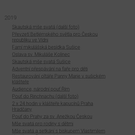
2019
Skautská mše svatá (další foto)
Převzetí Betlémského světla pro Českou
republiku ve Vídni
Farní mikulášská besídka Sušice
Oslava sv. Mikuláše Kolinec
Skautská mše svatá Sušice
Adventní přespávání na faře pro děti
Restaurování oltáře Panny Marie v sušickém
klášteře
Audience, národní pouť Řím
Pouť do Rinchnachu (další foto)
2 x 24 hodin v klášteře kapucínů Praha
Hradčany
Pouť do Prahy za sv. Anežkou Českou
Mše svatá pro rodiny s dětmi
Mše svatá a setkání s biskupem Vlastimilem