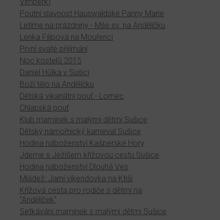
Vimperk)
Poutní slavnost Hauswaldské Panny Marie
Letíme na prázdniny - Mše sv. na Andělíčku
Lenka Filipová na Mouřenci
První svaté přijímání
Noc kostelů 2015
Daniel Hůlka v Sušici
Boží tělo na Andělíčku
Dětská vikariátní pouť - Lomec
Chlapská pouť
Klub maminek s malými dětmi Sušice
Dětský námořnický karneval Sušice
Hodina náboženství Kašperské Hory
Jdeme s Ježíšem křížovou cestu Sušice
Hodina náboženství Dlouhá Ves
Mládež: Jarní víkendovka na Ktiši
Křížová cesta pro rodiče s dětmi na
"Andělíček"
Setkávání maminek s malými dětmi Sušice