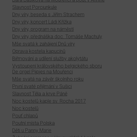
Slavnost Porciunkule
Dny víry, beseda s Jiřím Strachem
Dny víry, koncert Ládi Křížka
Dny víry, program na náměstí
Dny víry, přednáška doc. Tomáše Machuly
Mše svatá k zahájení Dnů víry
Oprava kostela kapucínů
Biřmování a udílení služby akolytátu
Vystoupení královského belgického sboru
De orgel Pijpjes na Mouřenci
Mše svatá na závěr školního roku
První svaté přijímání v Sušici
Slavnost Těla a krve Páně
Noc kostelů kaple sv. Rocha 2017
Noc kostelů
Pouť chlapů
Poutní místa Polska
Děti u Panny Marie