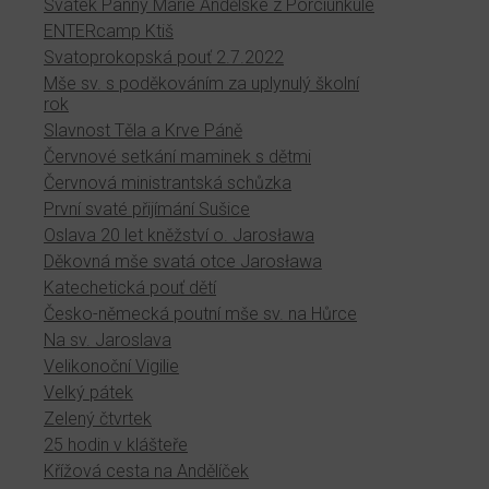
Svátek Panny Marie Andělské z Porciunkule
ENTERcamp Ktiš
Svatoprokopská pouť 2.7.2022
Mše sv. s poděkováním za uplynulý školní
rok
Slavnost Těla a Krve Páně
Červnové setkání maminek s dětmi
Červnová ministrantská schůzka
První svaté přijímání Sušice
Oslava 20 let kněžství o. Jarosława
Děkovná mše svatá otce Jarosława
Katechetická pouť dětí
Česko-německá poutní mše sv. na Hůrce
Na sv. Jaroslava
Velikonoční Vigilie
Velký pátek
Zelený čtvrtek
25 hodin v klášteře
Křížová cesta na Andělíček