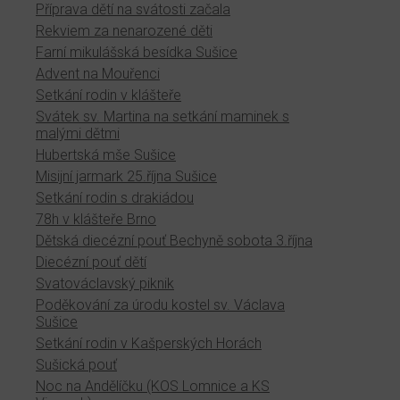
Příprava dětí na svátosti začala
Rekviem za nenarozené děti
Farní mikulášská besídka Sušice
Advent na Mouřenci
Setkání rodin v klášteře
Svátek sv. Martina na setkání maminek s
malými dětmi
Hubertská mše Sušice
Misijní jarmark 25.října Sušice
Setkání rodin s drakiádou
78h v klášteře Brno
Dětská diecézní pouť Bechyně sobota 3.října
Diecézní pouť dětí
Svatováclavský piknik
Poděkování za úrodu kostel sv. Václava
Sušice
Setkání rodin v Kašperských Horách
Sušická pouť
Noc na Andělíčku (KOS Lomnice a KS