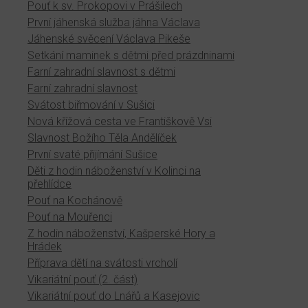
Pouť k sv. Prokopovi v Prášilech
První jáhenská služba jáhna Václava
Jáhenské svěcení Václava Pikeše
Setkání maminek s dětmi před prázdninami
Farní zahradní slavnost s dětmi
Farní zahradní slavnost
Svátost biřmování v Sušici
Nová křížová cesta ve Františkově Vsi
Slavnost Božího Těla Andělíček
První svaté přijímání Sušice
Děti z hodin náboženství v Kolinci na
přehlídce
Pouť na Kochánově
Pouť na Mouřenci
Z hodin náboženství, Kašperské Hory a
Hrádek
Příprava dětí na svátosti vrcholí
Vikariátní pouť (2. část)
Vikariátní pouť do Lnářů a Kasejovic