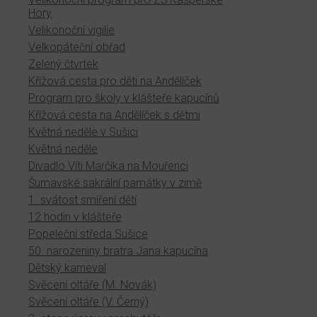
Hory
Velikonoční vigilie
Velkopáteční obřad
Zelený čtvrtek
Křížová cesta pro děti na Andělíček
Program pro školy v klášteře kapucínů
Křížová cesta na Andělíček s dětmi
Květná neděle v Sušici
Květná neděle
Divadlo Víti Marčíka na Mouřenci
Šumavské sakrální památky v zimě
1. svátost smíření dětí
12 hodin v klášteře
Popeleční středa Sušice
50. narozeniny bratra Jana kapucína
Dětský karneval
Svěcení oltáře (M. Novák)
Svěcení oltáře (V. Černý)