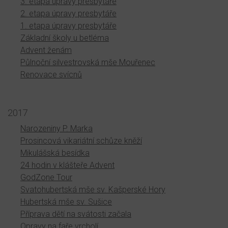
3. etapa úpravy presbytáře
2. etapa úpravy presbytáře
1. etapa úpravy presbytáře
Základní školy u betléma
Advent ženám
Půlnoční silvestrovská mše Mouřenec
Renovace svícnů
2017
Narozeniny P. Marka
Prosincová vikariátní schůze kněží
Mikulášská besídka
24 hodin v klášteře Advent
GodZone Tour
Svatohubertská mše sv. Kašperské Hory
Hubertská mše sv. Sušice
Příprava dětí na svátosti začala
Opravy na faře vrcholí