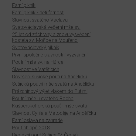
Farní piknik
Farní piknik - děti farnosti
Slavnost svatého Václava
Svatováclavská večerní mše sv.
25 let od záchrany a znovuvysvěcení
kostela sv. Mořice na Mouřenci
Svatováclavský piknik
První společné slavnostní vyzvánění
Poutní mše sv. na Hůrce
Slavnost ve Vatěticích
Dovršení sušické pouti na Andělíčku
Sušická poutní mše svatá na Andělíčku
Prázdninový výlet vlakem do Putimi
Poutní mše u svatého Rocha
Kašperskohorská pouť - mše svatá
Slavnost Cyrila a Metoděje na Andělíčku
Farní oslava na zahradě
Pouť chlapů 2018
Diecézní pouť Sušice (V. Černý)