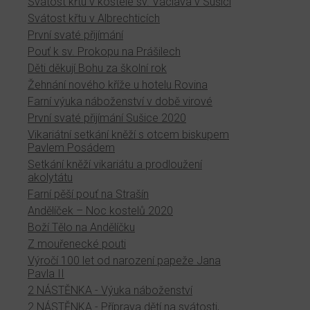
Svátost křtu v kostele sv. Václava v Sušici
Svátost křtu v Albrechticích
První svaté přijímání
Pouť k sv. Prokopu na Prášilech
Děti děkují Bohu za školní rok
Žehnání nového kříže u hotelu Rovina
Farní výuka náboženství v době virové
První svaté přijímání Sušice 2020
Vikariátní setkání kněží s otcem biskupem
Pavlem Posádem
Setkání kněží vikariátu a prodloužení
akolytátu
Farní pěší pouť na Strašín
Andělíček – Noc kostelů 2020
Boží Tělo na Andělíčku
Z mouřenecké pouti
Výročí 100 let od narození papeže Jana
Pavla II
2 NÁSTĚNKA - Výuka náboženství
2 NÁSTĚNKA - Příprava dětí na svátosti,