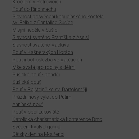
Kročilem v Petrovicích
Pouť do Rinchnachu
Slavnost posvěcení kapucínského kostela
sv. Felixe z Cantalice Sušice
Misijní neděle v Sušici
Slavnost svatého Františka z Assisi
Slavnost svatého Václava
Pouť v Kašperských Horách
Poutní bohoslužba ve Vatěticích
Mše svatá pro rodiny s dětmi
Sušická pouť - pondělí
Sušická pouť
Pouť v Rejštejně ke sv. Bartoloměji
Prázdninový výlet do Putimi
Annínská pouť
Pouť v obci Lukoviště
Katolická charismatická konference Brno
Svěcení trvalých jáhnů
Dětský den na Mouřenci