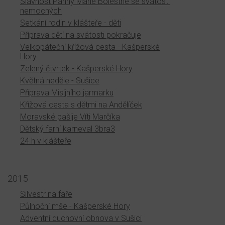
Slavnost Panny Marie Bolestné se svátostí
nemocných
Setkání rodin v klášteře - děti
Příprava dětí na svátosti pokračuje
Velkopáteční křížová cesta - Kašperské
Hory
Zelený čtvrtek - Kašperské Hory
Květná neděle - Sušice
Příprava Misijního jarmarku
Křížová cesta s dětmi na Andělíček
Moravské pašije Víti Marčíka
Dětský farní karneval 3bra3
24 h v klášteře
2015
Silvestr na faře
Půlnoční mše - Kašperské Hory
Adventní duchovní obnova v Sušici