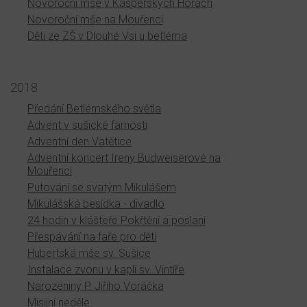
Novoroční mše v Kašperských Horách
Novoroční mše na Mouřenci
Děti ze ZŠ v Dlouhé Vsi u betléma
2018
Předání Betlémského světla
Advent v sušické farnosti
Adventní den Vatětice
Adventní koncert Ireny Budweiserové na
Mouřenci
Putování se svatým Mikulášem
Mikulášská besídka - divadlo
24 hodin v klášteře Pokřtění a poslaní
Přespávání na faře pro děti
Hubertská mše sv. Sušice
Instalace zvonu v kapli sv. Vintíře
Narozeniny P. Jiřího Voráčka
Misijní neděle