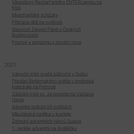
Víkendový Restart letního ENTERcampu na
Ktiši
Ministrantské schůzky
Příprava dětí na svátosti
Slavnost Zjevení Páně v Českých
Budějovicích
Poprvé v penzionu v novém roce
2021
Vánoční mše svatá půlnoční v Sušici
Předání Betlémského světla v brněnské
katedrále na Petrově
Zádušní mše sv. za prezidenta Václava
Havla
Adventní setkání při svíčkách
Mikulášská nadílka v kostele
Žehnání adventních věnců Sušice
1. neděle adventní na Andělíčku