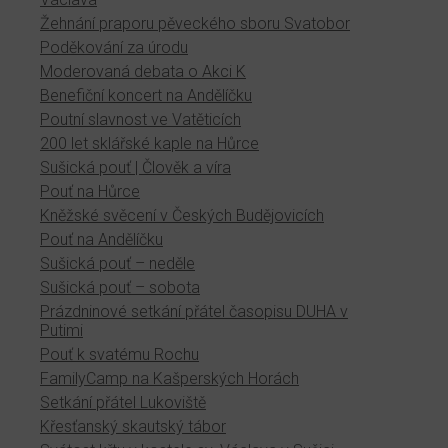
Žehnání praporu pěveckého sboru Svatobor
Poděkování za úrodu
Moderovaná debata o Akci K
Benefiční koncert na Andělíčku
Poutní slavnost ve Vatěticích
200 let sklářské kaple na Hůrce
Sušická pouť | Člověk a víra
Pouť na Hůrce
Kněžské svěcení v Českých Budějovicích
Pouť na Andělíčku
Sušická pouť – neděle
Sušická pouť – sobota
Prázdninové setkání přátel časopisu DUHA v
Putimi
Pouť k svatému Rochu
FamilyCamp na Kašperských Horách
Setkání přátel Lukoviště
Křesťanský skautský tábor