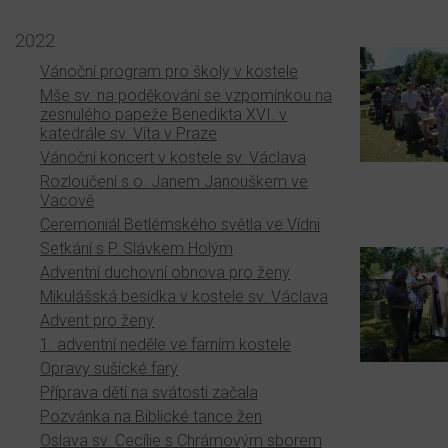
2022
Vánoční program pro školy v kostele
Mše sv. na poděkování se vzpomínkou na
zesnulého papeže Benedikta XVI. v
katedrále sv. Víta v Praze
Vánoční koncert v kostele sv. Václava
Rozloučení s o. Janem Janouškem ve
Vacově
Ceremoniál Betlémského světla ve Vídni
Setkání s P. Slávkem Holým
Adventní duchovní obnova pro ženy
Mikulášská besídka v kostele sv. Václava
Advent pro ženy
1. adventní neděle ve farním kostele
Opravy sušické fary
Příprava dětí na svátosti začala
Pozvánka na Biblické tance žen
Oslava sv. Cecílie s Chrámovým sborem