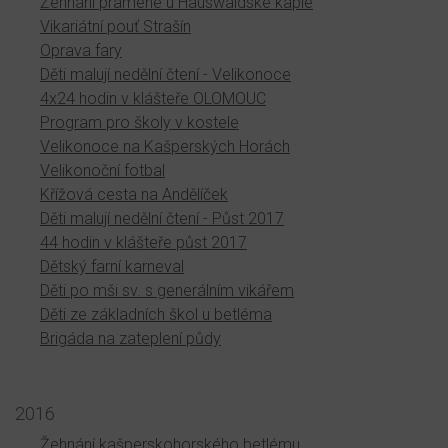
Žehnání pramene u Hauswaldské kaple
Vikariátní pouť Strašín
Oprava fary
Děti malují nedělní čtení - Velikonoce
4x24 hodin v klášteře OLOMOUC
Program pro školy v kostele
Velikonoce na Kašperských Horách
Velikonoční fotbal
Křížová cesta na Andělíček
Děti malují nedělní čtení - Půst 2017
44 hodin v klášteře půst 2017
Dětský farní karneval
Děti po mši sv. s generálním vikářem
Děti ze základních škol u betléma
Brigáda na zateplení půdy
2016
Žehnání kašperskohorského betlému