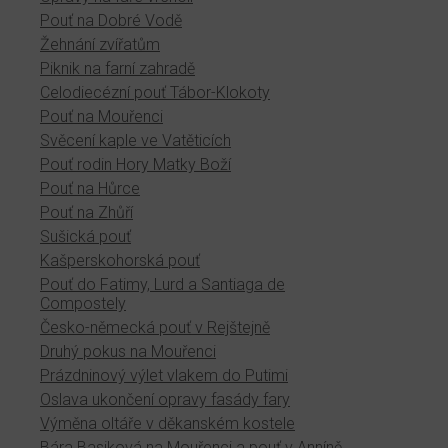
Pouť na Dobré Vodě
Žehnání zvířatům
Piknik na farní zahradě
Celodiecézní pouť Tábor-Klokoty
Pouť na Mouřenci
Svěcení kaple ve Vatěticích
Pouť rodin Hory Matky Boží
Pouť na Hůrce
Pouť na Zhůří
Sušická pouť
Kašperskohorská pouť
Pouť do Fatimy, Lurd a Santiaga de
Compostely
Česko-německá pouť v Rejštejně
Druhý pokus na Mouřenci
Prázdninový výlet vlakem do Putimi
Oslava ukončení opravy fasády fary
Výměna oltáře v děkanském kostele
Bára Basiková na Mouřenci a pouť v Anníně