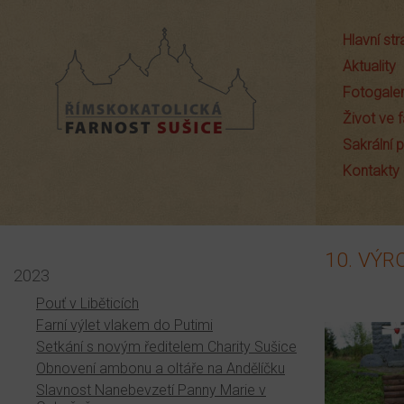
Hlavní st
Aktuality
Fotogaler
Život ve f
Sakrální
Farnost Sušice
Kontakty
10. VÝR
2023
Pouť v Liběticích
Farní výlet vlakem do Putimi
Setkání s novým ředitelem Charity Sušice
Obnovení ambonu a oltáře na Andělíčku
Slavnost Nanebevzetí Panny Marie v