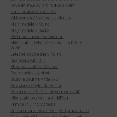
Adventní mše sv. pro rodiče s dětmi
Farní mikulášská besídka
24 hodin v klášteře na sv. Martina
Misijní neděle v Kolinci
Misijní neděle v Sušici
Pěší pouť za svatým Vintířem
Mše svatá s žehnáním varhan na Dobré
Vodě
Letecké odpoledne v Kolinci
Diecézní pouť 2016
Slavnost svatého Václava
Svatováclavský piknik
Sušická pouť na Andělíčku
Prázdninový výlet do Putimi
Porciunkule v Sušici - hlavní mše svatá
Mše svatá pro děti na Andělíčku
Primice P. Jiřího Voráčka
Setkání maminek s dětmi před prázdninami
Oslava výročí P. Tomase a žehnání varhan