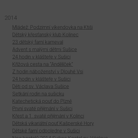
2014
Mládež: Podzimní víkendovka na Ktiši
Dětský křesťanský klub Kolinec
23.dětský farní karneval
Advent s malými dětmi Sušice
24 hodin v klášteře v Sušici
Křížová cesta na "Andělíček"
Z hodin náboženství v Dlouhé Vsi
24 hodin v klášteře v Sušici
Děti od sv. Václava Sušice
Setkání rodin na sušicku
Katechetická pouť do Plzně
První svaté přijímání v Sušici
Křest a 1. svaté přijímání v Kolinci
Dětská vikariátní pouť Kašperské Hory
Dětské farní odpoledne v Sušici