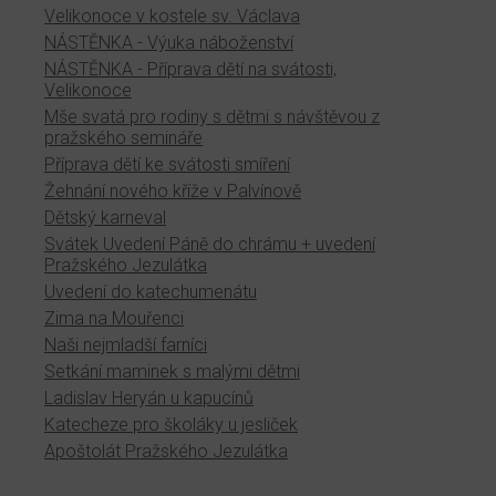
Velikonoce v kostele sv. Václava
NÁSTĚNKA - Výuka náboženství
NÁSTĚNKA - Příprava dětí na svátosti,
Velikonoce
Mše svatá pro rodiny s dětmi s návštěvou z
pražského semináře
Příprava dětí ke svátosti smíření
Žehnání nového kříže v Palvínově
Dětský karneval
Svátek Uvedení Páně do chrámu + uvedení
Pražského Jezulátka
Uvedení do katechumenátu
Zima na Mouřenci
Naši nejmladší farníci
Setkání maminek s malými dětmi
Ladislav Heryán u kapucínů
Katecheze pro školáky u jesliček
Apoštolát Pražského Jezulátka