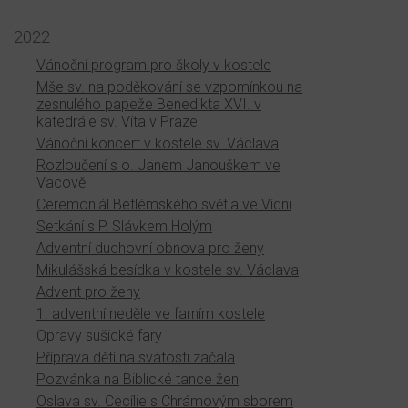
2022
Vánoční program pro školy v kostele
Mše sv. na poděkování se vzpomínkou na
zesnulého papeže Benedikta XVI. v
katedrále sv. Víta v Praze
Vánoční koncert v kostele sv. Václava
Rozloučení s o. Janem Janouškem ve
Vacově
Ceremoniál Betlémského světla ve Vídni
Setkání s P. Slávkem Holým
Adventní duchovní obnova pro ženy
Mikulášská besídka v kostele sv. Václava
Advent pro ženy
1. adventní neděle ve farním kostele
Opravy sušické fary
Příprava dětí na svátosti začala
Pozvánka na Biblické tance žen
Oslava sv. Cecílie s Chrámovým sborem