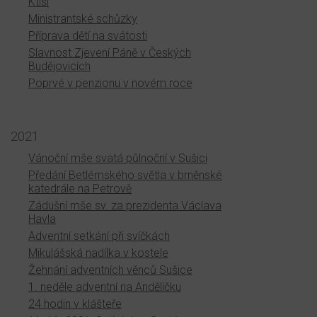
Ktiši
Ministrantské schůzky
Příprava dětí na svátosti
Slavnost Zjevení Páně v Českých
Budějovicích
Poprvé v penzionu v novém roce
2021
Vánoční mše svatá půlnoční v Sušici
Předání Betlémského světla v brněnské
katedrále na Petrově
Zádušní mše sv. za prezidenta Václava
Havla
Adventní setkání při svíčkách
Mikulášská nadílka v kostele
Žehnání adventních věnců Sušice
1. neděle adventní na Andělíčku
24 hodin v klášteře