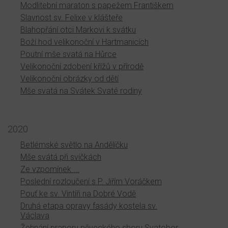
Modlitební maraton s papežem Františkem
Slavnost sv. Felixe v klášteře
Blahopřání otci Markovi k svátku
Boží hod velikonoční v Hartmanicích
Poutní mše svatá na Hůrce
Velikonoční zdobení křížů v přírodě
Velikonoční obrázky od dětí
Mše svatá na Svátek Svaté rodiny
2020
Betlémské světlo na Andělíčku
Mše svátá při svíčkách
Ze vzpomínek ...
Poslední rozloučení s P. Jiřím Voráčkem
Pouť ke sv. Vintíři na Dobré Vodě
Druhá etapa opravy fasády kostela sv.
Václava
Žehnání praporu pěveckého sboru Svatobor