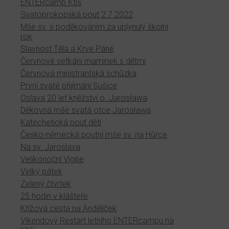
ENTERcamp Ktiš
Svatoprokopská pouť 2.7.2022
Mše sv. s poděkováním za uplynulý školní
rok
Slavnost Těla a Krve Páně
Červnové setkání maminek s dětmi
Červnová ministrantská schůzka
První svaté přijímání Sušice
Oslava 20 let kněžství o. Jarosława
Děkovná mše svatá otce Jarosława
Katechetická pouť dětí
Česko-německá poutní mše sv. na Hůrce
Na sv. Jaroslava
Velikonoční Vigilie
Velký pátek
Zelený čtvrtek
25 hodin v klášteře
Křížová cesta na Andělíček
Víkendový Restart letního ENTERcampu na