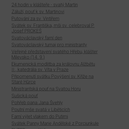
24 hodin v klášteře - svatý Martin
Záluží, pouť k sv. Martinovi
Putování za sv. Vintířem
Svátek sv. Františka, mši sv. celebroval P.
Josef PROKEŠ
Svatováclavský farní den
Svatováclavský turnaj pro ministranty
Veřejné představení svatého Hřebu, klášter
Milevsko (14. 9.)
Ekumenická modlitba za královnu Alžbětu
II., katedrála sv. Víta v Praze
Připomenutí svátku Povýšení sv. Kříže na
Staré Hůrce
Ministrantská pouť na Svatou Horu
Sušická pouť
Pohřeb pana Jana Švehly
Poutní mše svatá v Liběticích
Farní výlet vlakem do Putimi
Svátek Panny Marie Andělské z Porciunkule