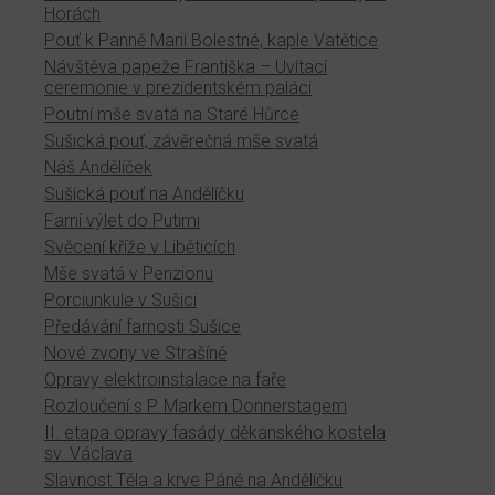
Horách
Pouť k Panně Marii Bolestné, kaple Vatětice
Návštěva papeže Františka – Uvítací
ceremonie v prezidentském paláci
Poutní mše svatá na Staré Hůrce
Sušická pouť, závěrečná mše svatá
Náš Andělíček
Sušická pouť na Andělíčku
Farní výlet do Putimi
Svěcení kříže v Liběticích
Mše svatá v Penzionu
Porciunkule v Sušici
Předávání farnosti Sušice
Nové zvony ve Strašíně
Opravy elektroinstalace na faře
Rozloučení s P. Markem Donnerstagem
II. etapa opravy fasády děkanského kostela
sv. Václava
Slavnost Těla a krve Páně na Andělíčku