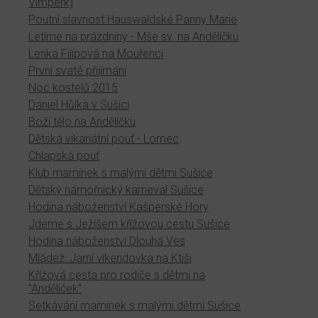
Vimperk)
Poutní slavnost Hauswaldské Panny Marie
Letíme na prázdniny - Mše sv. na Andělíčku
Lenka Filipová na Mouřenci
První svaté přijímání
Noc kostelů 2015
Daniel Hůlka v Sušici
Boží tělo na Andělíčku
Dětská vikariátní pouť - Lomec
Chlapská pouť
Klub maminek s malými dětmi Sušice
Dětský námořnický karneval Sušice
Hodina náboženství Kašperské Hory
Jdeme s Ježíšem křížovou cestu Sušice
Hodina náboženství Dlouhá Ves
Mládež: Jarní víkendovka na Ktiši
Křížová cesta pro rodiče s dětmi na
"Andělíček"
Setkávání maminek s malými dětmi Sušice