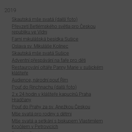
2019
Skautská mše svatá (další foto)
Převzetí Betlémského světla pro Českou
republiku ve Vídni
Farní mikulášská besídka Sušice
Oslava sv. Mikuláše Kolinec
Skautská mše svatá Sušice
Adventní přespávání na faře pro děti
Restaurování oltáře Panny Marie v sušickém
klášteře
Audience, národní pouť Řím
Pouť do Rinchnachu (další foto)
2 x 24 hodin v klášteře kapucínů Praha
Hradčany
Pouť do Prahy za sv. Anežkou Českou
Mše svatá pro rodiny s dětmi
Mše svatá a setkání s biskupem Vlastimilem
Kročilem v Petrovicích