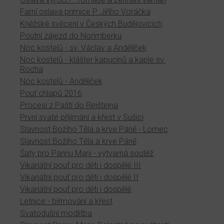
Farní oslava primice P. Jiřího Voráčka
Kněžské svěcení v Českých Budějovicích
Poutní zájezd do Norimberku
Noc kostelů - sv. Václav a Andělíček
Noc kostelů - klášter kapucínů a kaple sv.
Rocha
Noc kostelů - Andělíček
Pouť chlapů 2016
Procesí z Paští do Rejštejna
První svaté přijímání a křest v Sušici
Slavnost Božího Těla a krve Páně - Lomec
Slavnost Božího Těla a krve Páně
Šaty pro Pannu Marii - výtvarná soutěž
Vikariátní pouť pro děti i dospělé III
Vikariátní pouť pro děti i dospělé II
Vikariátní pouť pro děti i dospělé
Letnice - biřmování a křest
Svatodušní modlitba