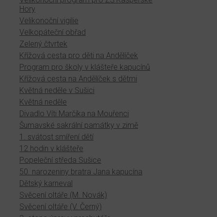
Hory
Velikonoční vigilie
Velkopáteční obřad
Zelený čtvrtek
Křížová cesta pro děti na Andělíček
Program pro školy v klášteře kapucínů
Křížová cesta na Andělíček s dětmi
Květná neděle v Sušici
Květná neděle
Divadlo Víti Marčíka na Mouřenci
Šumavské sakrální památky v zimě
1. svátost smíření dětí
12 hodin v klášteře
Popeleční středa Sušice
50. narozeniny bratra Jana kapucína
Dětský karneval
Svěcení oltáře (M. Novák)
Svěcení oltáře (V. Černý)