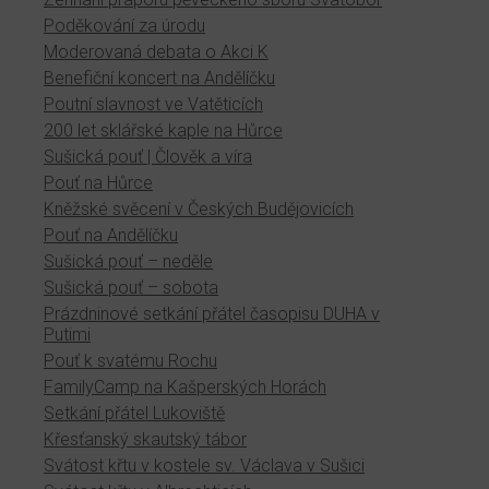
Poděkování za úrodu
Moderovaná debata o Akci K
Benefiční koncert na Andělíčku
Poutní slavnost ve Vatěticích
200 let sklářské kaple na Hůrce
Sušická pouť | Člověk a víra
Pouť na Hůrce
Kněžské svěcení v Českých Budějovicích
Pouť na Andělíčku
Sušická pouť – neděle
Sušická pouť – sobota
Prázdninové setkání přátel časopisu DUHA v
Putimi
Pouť k svatému Rochu
FamilyCamp na Kašperských Horách
Setkání přátel Lukoviště
Křesťanský skautský tábor
Svátost křtu v kostele sv. Václava v Sušici