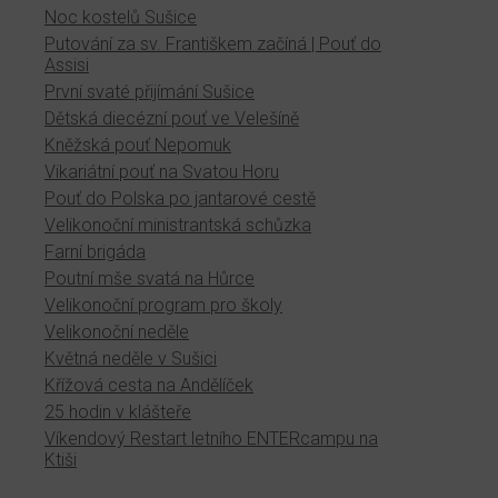
Noc kostelů Sušice
Putování za sv. Františkem začíná | Pouť do
Assisi
První svaté přijímání Sušice
Dětská diecézní pouť ve Velešíně
Kněžská pouť Nepomuk
Vikariátní pouť na Svatou Horu
Pouť do Polska po jantarové cestě
Velikonoční ministrantská schůzka
Farní brigáda
Poutní mše svatá na Hůrce
Velikonoční program pro školy
Velikonoční neděle
Květná neděle v Sušici
Křížová cesta na Andělíček
25 hodin v klášteře
Víkendový Restart letního ENTERcampu na
Ktiši