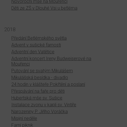
Novoroční mše na Mouřenci
Děti ze ZŠ v Dlouhé Vsi u betléma
2018
Předání Betlémského světla
Advent v sušické farnosti
Adventní den Vatětice
Adventní koncert Ireny Budweiserové na
Mouřenci
Putování se svatým Mikulášem
Mikulášská besídka - divadlo
24 hodin v klášteře Pokřtění a poslaní
Přespávání na faře pro děti
Hubertská mše sv. Sušice
Instalace zvonu v kapli sv. Vintíře
Narozeniny P. Jiřího Voráčka
Misijní neděle
Farní piknik