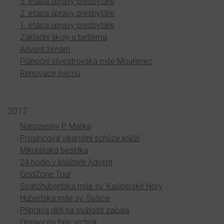
3. etapa úpravy presbytáře
2. etapa úpravy presbytáře
1. etapa úpravy presbytáře
Základní školy u betléma
Advent ženám
Půlnoční silvestrovská mše Mouřenec
Renovace svícnů
2017
Narozeniny P. Marka
Prosincová vikariátní schůze kněží
Mikulášská besídka
24 hodin v klášteře Advent
GodZone Tour
Svatohubertská mše sv. Kašperské Hory
Hubertská mše sv. Sušice
Příprava dětí na svátosti začala
Opravy na faře vrcholí