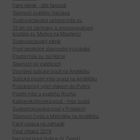
Farní piknik - děti farnosti
Slavnost svatého Václava
Svatováclavská večerní mše sv.
25 let od záchrany a znovuvysvěcení
kostela sv. Mořice na Mouřenci
Svatováclavský piknik
První společné slavnostní vyzvánění
Poutní mše sv. na Hůrce
Slavnost ve Vatěticích
Dovršení sušické pouti na Andělíčku
Sušická poutní mše svatá na Andělíčku
Prázdninový výlet vlakem do Putimi
Poutní mše u svatého Rocha
Kašperskohorská pouť - mše svatá
Svatoprokopská pouť v Prášilech
Slavnost Cyrila a Metoděje na Andělíčku
Farní oslava na zahradě
Pouť chlapů 2018
Diecézní pouť Sušice (V. Černý)