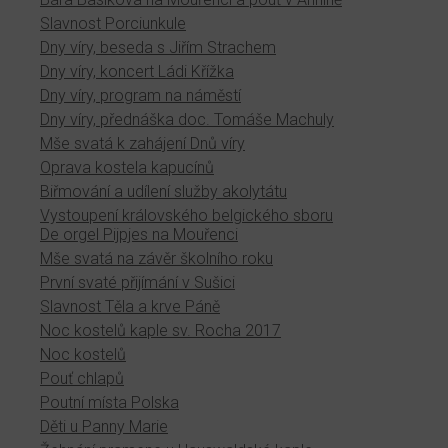
Slavnost Porciunkule
Dny víry, beseda s Jiřím Strachem
Dny víry, koncert Ládi Křížka
Dny víry, program na náměstí
Dny víry, přednáška doc. Tomáše Machuly
Mše svatá k zahájení Dnů víry
Oprava kostela kapucínů
Biřmování a udílení služby akolytátu
Vystoupení královského belgického sboru
De orgel Pijpjes na Mouřenci
Mše svatá na závěr školního roku
První svaté přijímání v Sušici
Slavnost Těla a krve Páně
Noc kostelů kaple sv. Rocha 2017
Noc kostelů
Pouť chlapů
Poutní místa Polska
Děti u Panny Marie