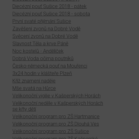
Diecézní pouť Sušice 2018 - pátek
Diecézní pouť Sušice 2018 - sobota
První svaté přijímání Sušice
Zavěšení zvonů na Dobré Vodě
Svěcení zvonů na Dobré Vodě
Slavnost Těla a krve Páně
Noc kostelů - Andělíček
Dobrá Voda očima poutníků
Česko-německá pouť na Mouřenci
3x24 hodin v klášteře Plzeň
Kříž znamení naděje
Mše svatá na Hůrce
Velikonoční vigilie v Kašperských Horách
Velikonoční neděle v Kašperských Horách
se křty dětí
Velikonoční program pro ZŠ Hartmanice
Velikonoční program pro ZŠ Dlouhá Ves
Velikonoční program pro ZŠ Sušice
Velikonoční program pro ZŠ Kašperské