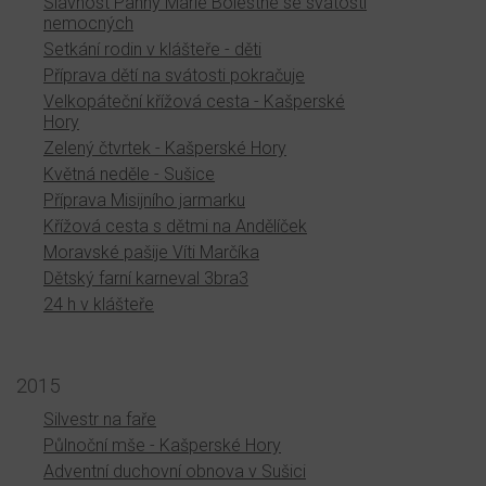
Slavnost Panny Marie Bolestné se svátostí
nemocných
Setkání rodin v klášteře - děti
Příprava dětí na svátosti pokračuje
Velkopáteční křížová cesta - Kašperské
Hory
Zelený čtvrtek - Kašperské Hory
Květná neděle - Sušice
Příprava Misijního jarmarku
Křížová cesta s dětmi na Andělíček
Moravské pašije Víti Marčíka
Dětský farní karneval 3bra3
24 h v klášteře
2015
Silvestr na faře
Půlnoční mše - Kašperské Hory
Adventní duchovní obnova v Sušici