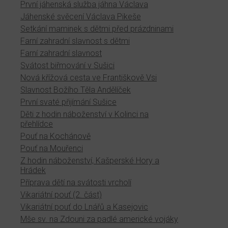
První jáhenská služba jáhna Václava
Jáhenské svěcení Václava Pikeše
Setkání maminek s dětmi před prázdninami
Farní zahradní slavnost s dětmi
Farní zahradní slavnost
Svátost biřmování v Sušici
Nová křížová cesta ve Františkově Vsi
Slavnost Božího Těla Andělíček
První svaté přijímání Sušice
Děti z hodin náboženství v Kolinci na
přehlídce
Pouť na Kochánově
Pouť na Mouřenci
Z hodin náboženství, Kašperské Hory a
Hrádek
Příprava dětí na svátosti vrcholí
Vikariátní pouť (2. část)
Vikariátní pouť do Lnářů a Kasejovic
Mše sv. na Zdouni za padlé americké vojáky