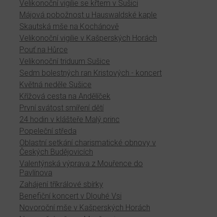
Velikonoční vigilie se křtem v Sušici
Májová pobožnost u Hauswaldské kaple
Skautská mše na Kochánově
Velikonoční vigilie v Kašperských Horách
Pouť na Hůrce
Velikonoční triduum Sušice
Sedm bolestných ran Kristových - koncert
Květná neděle Sušice
Křížová cesta na Andělíček
První svátost smíření dětí
24 hodin v klášteře Malý princ
Popeleční středa
Oblastní setkání charismatické obnovy v
Českých Budějovicích
Valentýnská výprava z Mouřence do
Pavlínova
Zahájení tříkrálové sbírky
Benefiční koncert v Dlouhé Vsi
Novoroční mše v Kašperských Horách