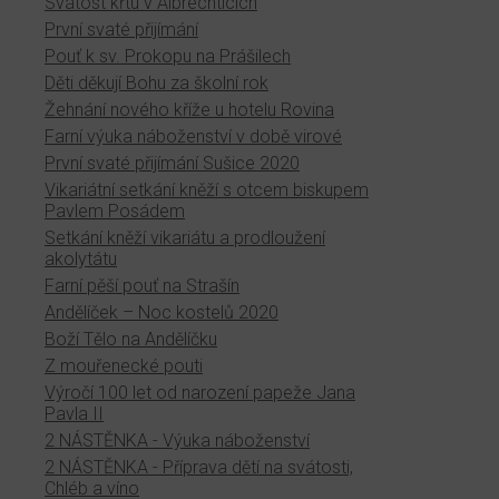
Svátost křtu v Albrechticích
První svaté přijímání
Pouť k sv. Prokopu na Prášilech
Děti děkují Bohu za školní rok
Žehnání nového kříže u hotelu Rovina
Farní výuka náboženství v době virové
První svaté přijímání Sušice 2020
Vikariátní setkání kněží s otcem biskupem
Pavlem Posádem
Setkání kněží vikariátu a prodloužení
akolytátu
Farní pěší pouť na Strašín
Andělíček – Noc kostelů 2020
Boží Tělo na Andělíčku
Z mouřenecké pouti
Výročí 100 let od narození papeže Jana
Pavla II
2 NÁSTĚNKA - Výuka náboženství
2 NÁSTĚNKA - Příprava dětí na svátosti,
Chléb a víno