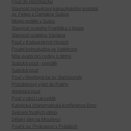
Pouť do Rinchnachu
Slavnost posvěcení kapucínského kostela
sv. Felixe z Cantalice Sušice
Misijní neděle v Sušici
Slavnost svatého Františka z Assisi
Slavnost svatého Václava
Pouť v Kašperských Horách
Poutní bohoslužba ve Vatěticích
Mše svatá pro rodiny s dětmi
Sušická pouť - pondělí
Sušická pouť
Pouť v Rejštejně ke sv. Bartoloměji
Prázdninový výlet do Putimi
Annínská pouť
Pouť v obci Lukoviště
Katolická charismatická konference Brno
Svěcení trvalých jáhnů
Dětský den na Mouřenci
Pouť k sv. Prokopovi v Prášilech