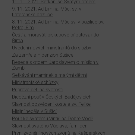
11. 11. 2021: Setkání se Svatým otcem
9. 11. 2021: Ad Limina, Mše. sv. v
Lateránské bazilice
8. 11. 2021: Ad Limina, Mše sv. v bazilice sv.
Petra, Řím
Čeští a moravští biskupové připutovali do
Říma
Uvedení nových ministrantů do služby
Za zemřelé – penzion Sušice
Beseda s otcem Jaroslawem o misiích v
Zambii
Setkávání maminek s malými dětmi
Ministrantské schůzky
Příprava dětí na svátosti
Diecézní pouť v Českých Budějovicích
Slavnost posvěcení kostela sv. Felixe
Misijní neděle v Sušici
Pouť ke svatému Vintíři na Dobré Vodě
Slavnost svatého Václava, farní den
První zvonění nových zvonů na Kašperských