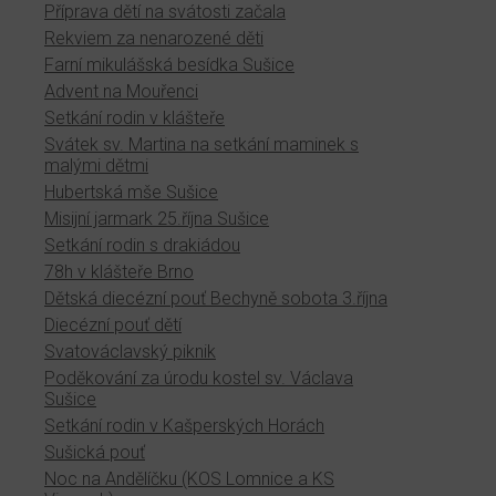
Příprava dětí na svátosti začala
Rekviem za nenarozené děti
Farní mikulášská besídka Sušice
Advent na Mouřenci
Setkání rodin v klášteře
Svátek sv. Martina na setkání maminek s
malými dětmi
Hubertská mše Sušice
Misijní jarmark 25.října Sušice
Setkání rodin s drakiádou
78h v klášteře Brno
Dětská diecézní pouť Bechyně sobota 3.října
Diecézní pouť dětí
Svatováclavský piknik
Poděkování za úrodu kostel sv. Václava
Sušice
Setkání rodin v Kašperských Horách
Sušická pouť
Noc na Andělíčku (KOS Lomnice a KS