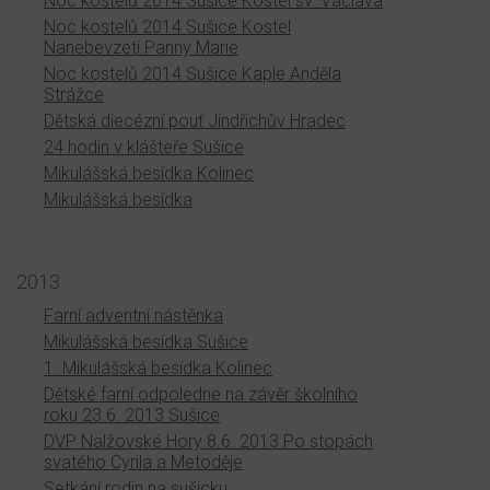
Noc kostelů 2014 Sušice Kostel sv. Václava
Noc kostelů 2014 Sušice Kostel
Nanebevzetí Panny Marie
Noc kostelů 2014 Sušice Kaple Anděla
Strážce
Dětská diecézní pouť Jindřichův Hradec
24 hodin v klášteře Sušice
Mikulášská besídka Kolinec
Mikulášská besídka
2013
Farní adventní nástěnka
Mikulášská besídka Sušice
1. Mikulášská besídka Kolinec
Dětské farní odpoledne na závěr školního
roku 23.6. 2013 Sušice
DVP Nalžovské Hory 8.6. 2013 Po stopách
svatého Cyrila a Metoděje
Setkání rodin na sušicku