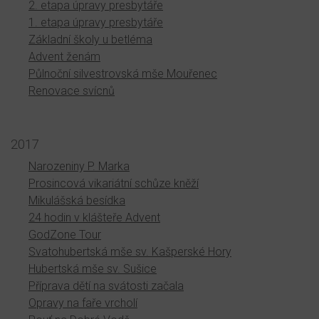
2. etapa úpravy presbytáře
1. etapa úpravy presbytáře
Základní školy u betléma
Advent ženám
Půlnoční silvestrovská mše Mouřenec
Renovace svícnů
2017
Narozeniny P. Marka
Prosincová vikariátní schůze kněží
Mikulášská besídka
24 hodin v klášteře Advent
GodZone Tour
Svatohubertská mše sv. Kašperské Hory
Hubertská mše sv. Sušice
Příprava dětí na svátosti začala
Opravy na faře vrcholí