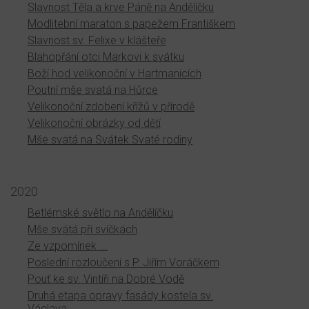
Slavnost Těla a krve Páně na Andělíčku
Modlitební maraton s papežem Františkem
Slavnost sv. Felixe v klášteře
Blahopřání otci Markovi k svátku
Boží hod velikonoční v Hartmanicích
Poutní mše svatá na Hůrce
Velikonoční zdobení křížů v přírodě
Velikonoční obrázky od dětí
Mše svatá na Svátek Svaté rodiny
2020
Betlémské světlo na Andělíčku
Mše svátá při svíčkách
Ze vzpomínek ...
Poslední rozloučení s P. Jiřím Voráčkem
Pouť ke sv. Vintíři na Dobré Vodě
Druhá etapa opravy fasády kostela sv.
Václava