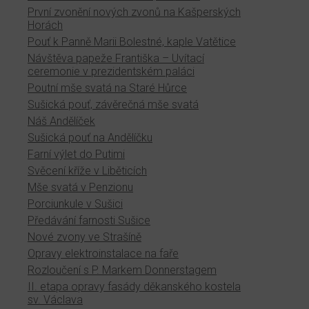
První zvonění nových zvonů na Kašperských
Horách
Pouť k Panně Marii Bolestné, kaple Vatětice
Návštěva papeže Františka – Uvítací
ceremonie v prezidentském paláci
Poutní mše svatá na Staré Hůrce
Sušická pouť, závěrečná mše svatá
Náš Andělíček
Sušická pouť na Andělíčku
Farní výlet do Putimi
Svěcení kříže v Liběticích
Mše svatá v Penzionu
Porciunkule v Sušici
Předávání farnosti Sušice
Nové zvony ve Strašíně
Opravy elektroinstalace na faře
Rozloučení s P. Markem Donnerstagem
II. etapa opravy fasády děkanského kostela
sv. Václava