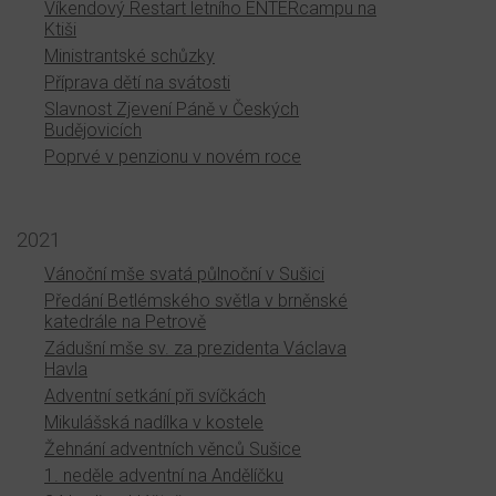
Víkendový Restart letního ENTERcampu na
Ktiši
Ministrantské schůzky
Příprava dětí na svátosti
Slavnost Zjevení Páně v Českých
Budějovicích
Poprvé v penzionu v novém roce
2021
Vánoční mše svatá půlnoční v Sušici
Předání Betlémského světla v brněnské
katedrále na Petrově
Zádušní mše sv. za prezidenta Václava
Havla
Adventní setkání při svíčkách
Mikulášská nadílka v kostele
Žehnání adventních věnců Sušice
1. neděle adventní na Andělíčku