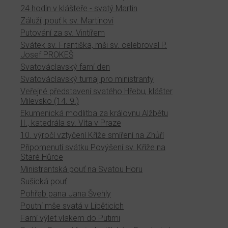
24 hodin v klášteře - svatý Martin
Záluží, pouť k sv. Martinovi
Putování za sv. Vintířem
Svátek sv. Františka, mši sv. celebroval P.
Josef PROKEŠ
Svatováclavský farní den
Svatováclavský turnaj pro ministranty
Veřejné představení svatého Hřebu, klášter
Milevsko (14. 9.)
Ekumenická modlitba za královnu Alžbětu
II., katedrála sv. Víta v Praze
10. výročí vztyčení Kříže smíření na Zhůří
Připomenutí svátku Povýšení sv. Kříže na
Staré Hůrce
Ministrantská pouť na Svatou Horu
Sušická pouť
Pohřeb pana Jana Švehly
Poutní mše svatá v Liběticích
Farní výlet vlakem do Putimi