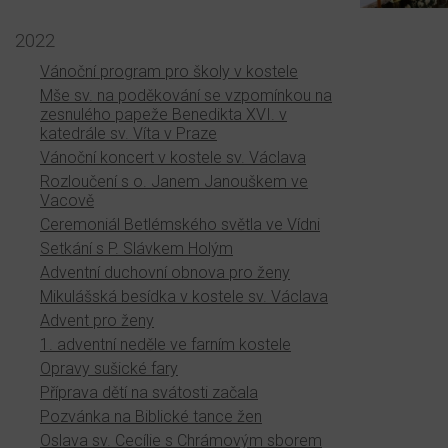
2022
Vánoční program pro školy v kostele
Mše sv. na poděkování se vzpomínkou na
zesnulého papeže Benedikta XVI. v
katedrále sv. Víta v Praze
Vánoční koncert v kostele sv. Václava
Rozloučení s o. Janem Janouškem ve
Vacově
Ceremoniál Betlémského světla ve Vídni
Setkání s P. Slávkem Holým
Adventní duchovní obnova pro ženy
Mikulášská besídka v kostele sv. Václava
Advent pro ženy
1. adventní neděle ve farním kostele
Opravy sušické fary
Příprava dětí na svátosti začala
Pozvánka na Biblické tance žen
Oslava sv. Cecílie s Chrámovým sborem