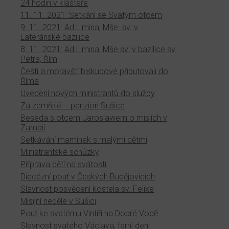
24 hodin v klášteře
11. 11. 2021: Setkání se Svatým otcem
9. 11. 2021: Ad Limina, Mše. sv. v
Lateránské bazilice
8. 11. 2021: Ad Limina, Mše sv. v bazilice sv.
Petra, Řím
Čeští a moravští biskupové připutovali do
Říma
Uvedení nových ministrantů do služby
Za zemřelé – penzion Sušice
Beseda s otcem Jaroslawem o misiích v
Zambii
Setkávání maminek s malými dětmi
Ministrantské schůzky
Příprava dětí na svátosti
Diecézní pouť v Českých Budějovicích
Slavnost posvěcení kostela sv. Felixe
Misijní neděle v Sušici
Pouť ke svatému Vintíři na Dobré Vodě
Slavnost svatého Václava, farní den