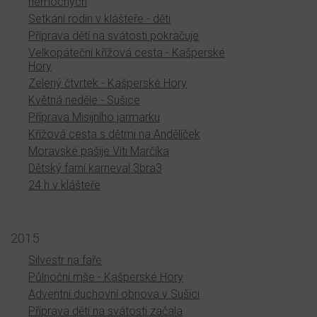
nemocných
Setkání rodin v klášteře - děti
Příprava dětí na svátosti pokračuje
Velkopáteční křížová cesta - Kašperské
Hory
Zelený čtvrtek - Kašperské Hory
Květná neděle - Sušice
Příprava Misijního jarmarku
Křížová cesta s dětmi na Andělíček
Moravské pašije Víti Marčíka
Dětský farní karneval 3bra3
24 h v klášteře
2015
Silvestr na faře
Půlnoční mše - Kašperské Hory
Adventní duchovní obnova v Sušici
Příprava dětí na svátosti začala