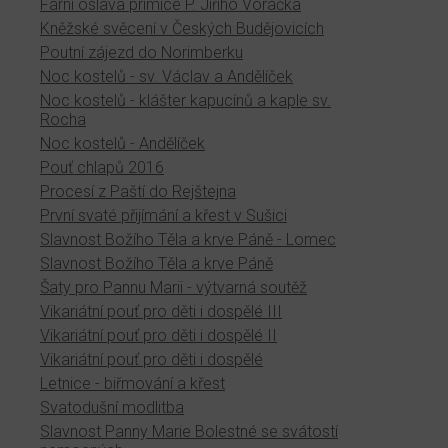
Farní oslava primice P. Jiřího Voráčka
Kněžské svěcení v Českých Budějovicích
Poutní zájezd do Norimberku
Noc kostelů - sv. Václav a Andělíček
Noc kostelů - klášter kapucínů a kaple sv.
Rocha
Noc kostelů - Andělíček
Pouť chlapů 2016
Procesí z Paští do Rejštejna
První svaté přijímání a křest v Sušici
Slavnost Božího Těla a krve Páně - Lomec
Slavnost Božího Těla a krve Páně
Šaty pro Pannu Marii - výtvarná soutěž
Vikariátní pouť pro děti i dospělé III
Vikariátní pouť pro děti i dospělé II
Vikariátní pouť pro děti i dospělé
Letnice - biřmování a křest
Svatodušní modlitba
Slavnost Panny Marie Bolestné se svátostí