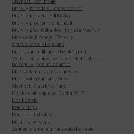
Slavnost Porciunkule
Dny víry, beseda s Jiřím Strachem
Dny víry, koncert Ládi Křížka
Dny víry, program na náměstí
Dny víry, přednáška doc. Tomáše Machuly
Mše svatá k zahájení Dnů víry
Oprava kostela kapucínů
Biřmování a udílení služby akolytátu
Vystoupení královského belgického sboru
De orgel Pijpjes na Mouřenci
Mše svatá na závěr školního roku
První svaté přijímání v Sušici
Slavnost Těla a krve Páně
Noc kostelů kaple sv. Rocha 2017
Noc kostelů
Pouť chlapů
Poutní místa Polska
Děti u Panny Marie
Žehnání pramene u Hauswaldské kaple