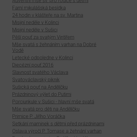
Adventní mše sv. pro rodiče s dětmi
Farní mikulášská besídka
24 hodin v klášteře na sv. Martina
Misijní neděle v Kolinci
Misijní neděle v Sušici
Pěší pouť za svatým Vintířem
Mše svatá s žehnáním varhan na Dobré
Vodě
Letecké odpoledne v Kolinci
Diecézní pouť 2016
Slavnost svatého Václava
Svatováclavský piknik
Sušická pouť na Andělíčku
Prázdninový výlet do Putimi
Porciunkule v Sušici - hlavní mše svatá
Mše svatá pro děti na Andělíčku
Primice P. Jiřího Voráčka
Setkání maminek s dětmi před prázdninami
Oslava výročí P. Tomase a žehnání varhan