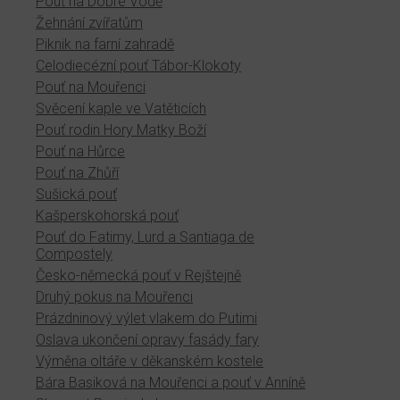
Pouť na Dobré Vodě
Žehnání zvířatům
Piknik na farní zahradě
Celodiecézní pouť Tábor-Klokoty
Pouť na Mouřenci
Svěcení kaple ve Vatěticích
Pouť rodin Hory Matky Boží
Pouť na Hůrce
Pouť na Zhůří
Sušická pouť
Kašperskohorská pouť
Pouť do Fatimy, Lurd a Santiaga de
Compostely
Česko-německá pouť v Rejštejně
Druhý pokus na Mouřenci
Prázdninový výlet vlakem do Putimi
Oslava ukončení opravy fasády fary
Výměna oltáře v děkanském kostele
Bára Basiková na Mouřenci a pouť v Anníně