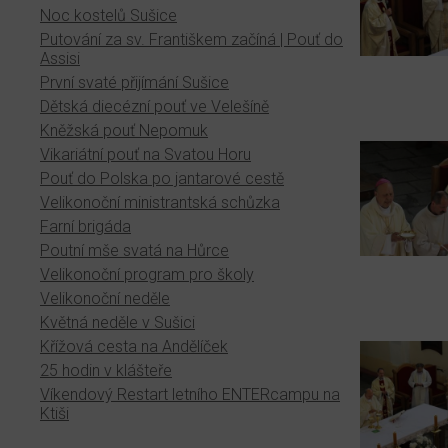
Noc kostelů Sušice
Putování za sv. Františkem začíná | Pouť do
Assisi
První svaté přijímání Sušice
Dětská diecézní pouť ve Velešíně
Kněžská pouť Nepomuk
Vikariátní pouť na Svatou Horu
Pouť do Polska po jantarové cestě
Velikonoční ministrantská schůzka
Farní brigáda
Poutní mše svatá na Hůrce
Velikonoční program pro školy
Velikonoční neděle
Květná neděle v Sušici
Křížová cesta na Andělíček
25 hodin v klášteře
Víkendový Restart letního ENTERcampu na
Ktiši