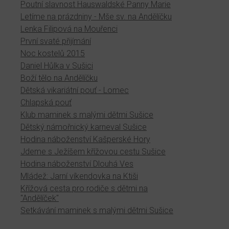
Poutní slavnost Hauswaldské Panny Marie
Letíme na prázdniny - Mše sv. na Andělíčku
Lenka Filipová na Mouřenci
První svaté přijímání
Noc kostelů 2015
Daniel Hůlka v Sušici
Boží tělo na Andělíčku
Dětská vikariátní pouť - Lomec
Chlapská pouť
Klub maminek s malými dětmi Sušice
Dětský námořnický karneval Sušice
Hodina náboženství Kašperské Hory
Jdeme s Ježíšem křížovou cestu Sušice
Hodina náboženství Dlouhá Ves
Mládež: Jarní víkendovka na Ktiši
Křížová cesta pro rodiče s dětmi na
"Andělíček"
Setkávání maminek s malými dětmi Sušice