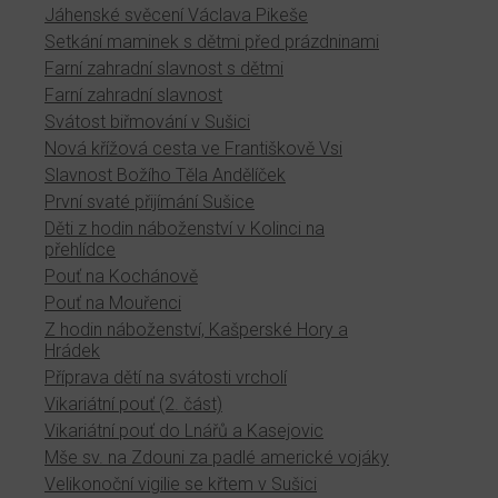
Jáhenské svěcení Václava Pikeše
Setkání maminek s dětmi před prázdninami
Farní zahradní slavnost s dětmi
Farní zahradní slavnost
Svátost biřmování v Sušici
Nová křížová cesta ve Františkově Vsi
Slavnost Božího Těla Andělíček
První svaté přijímání Sušice
Děti z hodin náboženství v Kolinci na
přehlídce
Pouť na Kochánově
Pouť na Mouřenci
Z hodin náboženství, Kašperské Hory a
Hrádek
Příprava dětí na svátosti vrcholí
Vikariátní pouť (2. část)
Vikariátní pouť do Lnářů a Kasejovic
Mše sv. na Zdouni za padlé americké vojáky
Velikonoční vigilie se křtem v Sušici