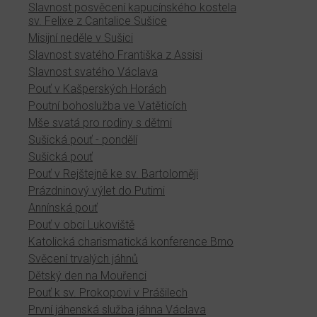
Slavnost posvěcení kapucínského kostela
sv. Felixe z Cantalice Sušice
Misijní neděle v Sušici
Slavnost svatého Františka z Assisi
Slavnost svatého Václava
Pouť v Kašperských Horách
Poutní bohoslužba ve Vatěticích
Mše svatá pro rodiny s dětmi
Sušická pouť - pondělí
Sušická pouť
Pouť v Rejštejně ke sv. Bartoloměji
Prázdninový výlet do Putimi
Annínská pouť
Pouť v obci Lukoviště
Katolická charismatická konference Brno
Svěcení trvalých jáhnů
Dětský den na Mouřenci
Pouť k sv. Prokopovi v Prášilech
První jáhenská služba jáhna Václava