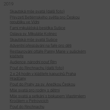
2019
Skautská mše svatá (další foto)
Převzetí Betlémského světla pro Českou
republiku ve Vídni
Farní mikulášská besídka Sušice
Oslava sv. Mikuláše Kolinec
Skautská mše svatá Sušice
Adventní přespávání na faře pro děti
Restaurování oltáře Panny Marie v sušickém
klášteře
Audience, národní pouť Řím
Pouť do Rinchnachu (další foto)
2 x 24 hodin v klášteře kapucínů Praha
Hradčany
Pouť do Prahy za sv. Anežkou Českou
Mše svatá pro rodiny s dětmi
Mše svatá a setkání s biskupem Vlastimilem
Kročilem v Petrovicích
Pouť do Rinchnachu