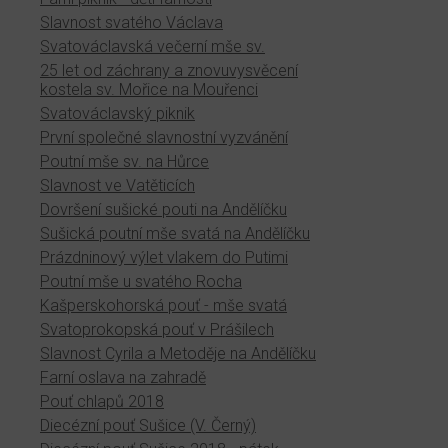
Slavnost svatého Václava
Svatováclavská večerní mše sv.
25 let od záchrany a znovuvysvěcení
kostela sv. Mořice na Mouřenci
Svatováclavský piknik
První společné slavnostní vyzvánění
Poutní mše sv. na Hůrce
Slavnost ve Vatěticích
Dovršení sušické pouti na Andělíčku
Sušická poutní mše svatá na Andělíčku
Prázdninový výlet vlakem do Putimi
Poutní mše u svatého Rocha
Kašperskohorská pouť - mše svatá
Svatoprokopská pouť v Prášilech
Slavnost Cyrila a Metoděje na Andělíčku
Farní oslava na zahradě
Pouť chlapů 2018
Diecézní pouť Sušice (V. Černý)