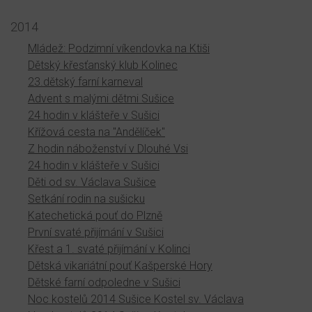
2014
Mládež: Podzimní víkendovka na Ktiši
Dětský křesťanský klub Kolinec
23.dětský farní karneval
Advent s malými dětmi Sušice
24 hodin v klášteře v Sušici
Křížová cesta na "Andělíček"
Z hodin náboženství v Dlouhé Vsi
24 hodin v klášteře v Sušici
Děti od sv. Václava Sušice
Setkání rodin na sušicku
Katechetická pouť do Plzně
První svaté přijímání v Sušici
Křest a 1. svaté přijímání v Kolinci
Dětská vikariátní pouť Kašperské Hory
Dětské farní odpoledne v Sušici
Noc kostelů 2014 Sušice Kostel sv. Václava