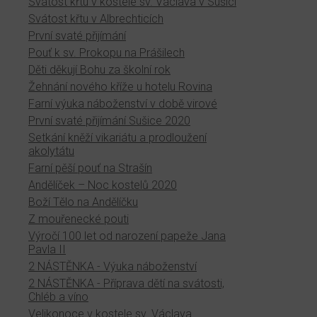
Svátost křtu v kostele sv. Václava v Sušici
Svátost křtu v Albrechticích
První svaté přijímání
Pouť k sv. Prokopu na Prášilech
Děti děkují Bohu za školní rok
Žehnání nového kříže u hotelu Rovina
Farní výuka náboženství v době virové
První svaté přijímání Sušice 2020
Setkání kněží vikariátu a prodloužení
akolytátu
Farní pěší pouť na Strašín
Andělíček – Noc kostelů 2020
Boží Tělo na Andělíčku
Z mouřenecké pouti
Výročí 100 let od narození papeže Jana
Pavla II
2 NÁSTĚNKA - Výuka náboženství
2 NÁSTĚNKA - Příprava dětí na svátosti,
Chléb a víno
Velikonoce v kostele sv. Václava