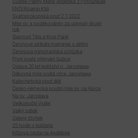
Svátek Panny Marie Andělské z Porciunkule
ENTERcamp Ktiš
Svatoprokopská pouť 2.7.2022
Mše sv. s poděkováním za uplynulý školní
rok
Slavnost Těla a Krve Páně
Červnové setkání maminek s dětmi
Červnová ministrantská schůzka
První svaté přijímání Sušice
Oslava 20 let kněžství o. Jarosława
Děkovná mše svatá otce Jarosława
Katechetická pouť dětí
Česko-německá poutní mše sv. na Hůrce
Na sv. Jaroslava
Velikonoční Vigilie
Velký pátek
Zelený čtvrtek
25 hodin v klášteře
Křížová cesta na Andělíček