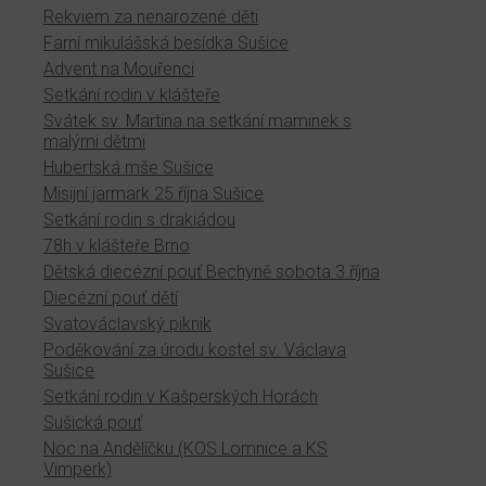
Rekviem za nenarozené děti
Farní mikulášská besídka Sušice
Advent na Mouřenci
Setkání rodin v klášteře
Svátek sv. Martina na setkání maminek s
malými dětmi
Hubertská mše Sušice
Misijní jarmark 25.října Sušice
Setkání rodin s drakiádou
78h v klášteře Brno
Dětská diecézní pouť Bechyně sobota 3.října
Diecézní pouť dětí
Svatováclavský piknik
Poděkování za úrodu kostel sv. Václava
Sušice
Setkání rodin v Kašperských Horách
Sušická pouť
Noc na Andělíčku (KOS Lomnice a KS
Vimperk)