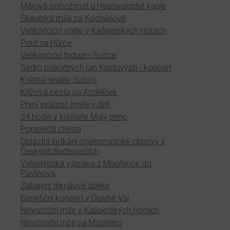
Májová pobožnost u Hauswaldské kaple
Skautská mše na Kochánově
Velikonoční vigilie v Kašperských Horách
Pouť na Hůrce
Velikonoční triduum Sušice
Sedm bolestných ran Kristových - koncert
Květná neděle Sušice
Křížová cesta na Andělíček
První svátost smíření dětí
24 hodin v klášteře Malý princ
Popeleční středa
Oblastní setkání charismatické obnovy v
Českých Budějovicích
Valentýnská výprava z Mouřence do
Pavlínova
Zahájení tříkrálové sbírky
Benefiční koncert v Dlouhé Vsi
Novoroční mše v Kašperských Horách
Novoroční mše na Mouřenci