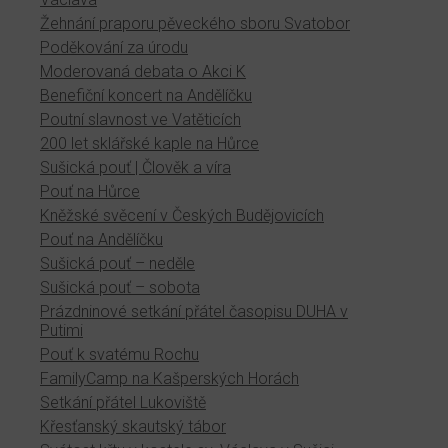
Žehnání praporu pěveckého sboru Svatobor
Poděkování za úrodu
Moderovaná debata o Akci K
Benefiční koncert na Andělíčku
Poutní slavnost ve Vatěticích
200 let sklářské kaple na Hůrce
Sušická pouť | Člověk a víra
Pouť na Hůrce
Kněžské svěcení v Českých Budějovicích
Pouť na Andělíčku
Sušická pouť – neděle
Sušická pouť – sobota
Prázdninové setkání přátel časopisu DUHA v
Putimi
Pouť k svatému Rochu
FamilyCamp na Kašperských Horách
Setkání přátel Lukoviště
Křesťanský skautský tábor