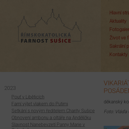
Hlavní st
Aktuality
Fotogaler
Život ve f
Sakrální
Farnost Sušice
Kontakty
VIKARIÁ
2023
POSÁD
Pouť v Liběticích
děkanský kos
Farní výlet vlakem do Putimi
Setkání s novým ředitelem Charity Sušice
Foto: Vláďa
Obnovení ambonu a oltáře na Andělíčku
Slavnost Nanebevzetí Panny Marie v