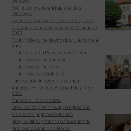
Ostružně
340 let od vysvěcení kaple Andělů
Strážných
Svátek sv. Auraciána, České Budějovice
Závěrečná mše s papežem, SDM Lisabon
2023
Poutní mše sv. ze slavnosti sv. Jáchyma a
Anny
Pouť k svatému Prokopu v Prášilech
Poutní mše sv. ve Chmelné
Poutní mše sv. na Roku
Poutní mše sv. v Dobršíně
Farní odpoledne před prázdninami
Andělíček – slavnost Božího Těla a Krve
Páně
Andělíček – Noc kostelů
Ohlédnutí za prvním svatým přijímáním
První svaté přijímání Petrovice
Nový květinový záhon na farní zahradě
Noc kostelů kaple sv. Rocha