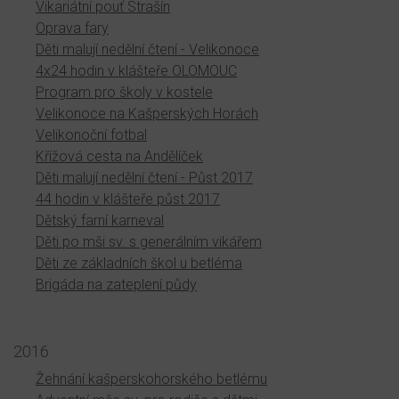
Vikariátní pouť Strašín
Oprava fary
Děti malují nedělní čtení - Velikonoce
4x24 hodin v klášteře OLOMOUC
Program pro školy v kostele
Velikonoce na Kašperských Horách
Velikonoční fotbal
Křížová cesta na Andělíček
Děti malují nedělní čtení - Půst 2017
44 hodin v klášteře půst 2017
Dětský farní karneval
Děti po mši sv. s generálním vikářem
Děti ze základních škol u betléma
Brigáda na zateplení půdy
2016
Žehnání kašperskohorského betlému