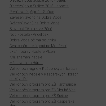
Diecézní pouť Sušice 2018 - pátek
Diecézní pouť Sušice 2018 - sobota
První svaté přijímání Sušice
Zavěšení zvonů na Dobré Vodě
Svěcení zvonů na Dobré Vodě
Slavnost Těla a krve Páně
Noc kostelů - Andělíček
Dobrá Voda očima poutníků
Česko-německá pouť na Mouřenci
3x24 hodin v klášteře Plzeň
Kříž znamení naděje
Mše svatá na Hůrce
Velikonoční vigilie v Kašperských Horách
Velikonoční neděle v Kašperských Horách
se křty dětí
Velikonoční program pro ZŠ Hartmanice
Velikonoční program pro ZŠ Dlouhá Ves
Velikonoční program pro ZŠ Sušice
Velikonoční program pro ZŠ Kašperské
Hory