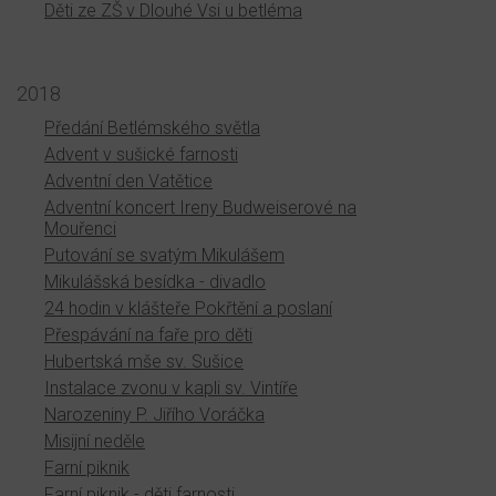
Děti ze ZŠ v Dlouhé Vsi u betléma
2018
Předání Betlémského světla
Advent v sušické farnosti
Adventní den Vatětice
Adventní koncert Ireny Budweiserové na
Mouřenci
Putování se svatým Mikulášem
Mikulášská besídka - divadlo
24 hodin v klášteře Pokřtění a poslaní
Přespávání na faře pro děti
Hubertská mše sv. Sušice
Instalace zvonu v kapli sv. Vintíře
Narozeniny P. Jiřího Voráčka
Misijní neděle
Farní piknik
Farní piknik - děti farnosti