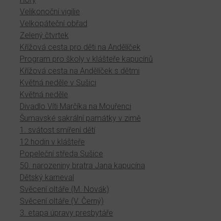
Velikonoční vigilie
Velkopáteční obřad
Zelený čtvrtek
Křížová cesta pro děti na Andělíček
Program pro školy v klášteře kapucínů
Křížová cesta na Andělíček s dětmi
Květná neděle v Sušici
Květná neděle
Divadlo Víti Marčíka na Mouřenci
Šumavské sakrální památky v zimě
1. svátost smíření dětí
12 hodin v klášteře
Popeleční středa Sušice
50. narozeniny bratra Jana kapucína
Dětský karneval
Svěcení oltáře (M. Novák)
Svěcení oltáře (V. Černý)
3. etapa úpravy presbytáře