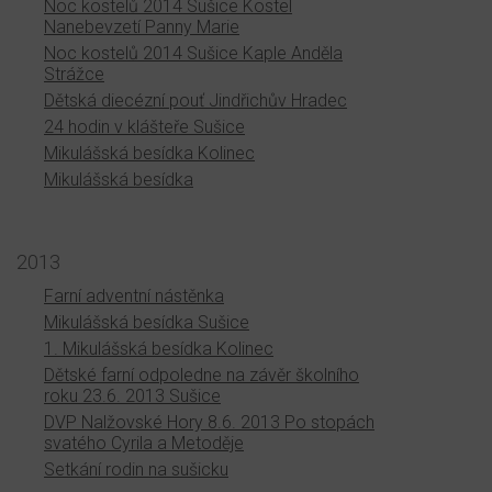
Noc kostelů 2014 Sušice Kostel
Nanebevzetí Panny Marie
Noc kostelů 2014 Sušice Kaple Anděla
Strážce
Dětská diecézní pouť Jindřichův Hradec
24 hodin v klášteře Sušice
Mikulášská besídka Kolinec
Mikulášská besídka
2013
Farní adventní nástěnka
Mikulášská besídka Sušice
1. Mikulášská besídka Kolinec
Dětské farní odpoledne na závěr školního
roku 23.6. 2013 Sušice
DVP Nalžovské Hory 8.6. 2013 Po stopách
svatého Cyrila a Metoděje
Setkání rodin na sušicku