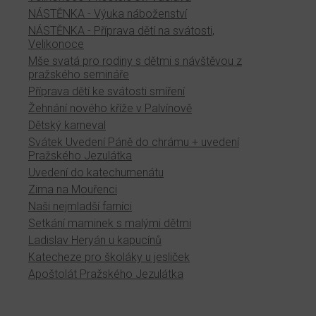
NÁSTĚNKA - Výuka náboženství
NÁSTĚNKA - Příprava dětí na svátosti,
Velikonoce
Mše svatá pro rodiny s dětmi s návštěvou z
pražského semináře
Příprava dětí ke svátosti smíření
Žehnání nového kříže v Palvínově
Dětský karneval
Svátek Uvedení Páně do chrámu + uvedení
Pražského Jezulátka
Uvedení do katechumenátu
Zima na Mouřenci
Naši nejmladší farníci
Setkání maminek s malými dětmi
Ladislav Heryán u kapucínů
Katecheze pro školáky u jesliček
Apoštolát Pražského Jezulátka