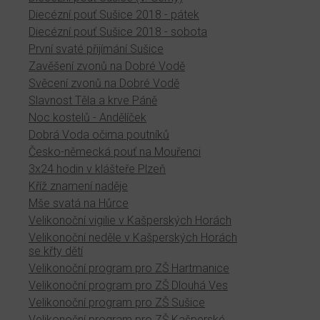
Diecézní pouť Sušice 2018 - pátek
Diecézní pouť Sušice 2018 - sobota
První svaté přijímání Sušice
Zavěšení zvonů na Dobré Vodě
Svěcení zvonů na Dobré Vodě
Slavnost Těla a krve Páně
Noc kostelů - Andělíček
Dobrá Voda očima poutníků
Česko-německá pouť na Mouřenci
3x24 hodin v klášteře Plzeň
Kříž znamení naděje
Mše svatá na Hůrce
Velikonoční vigilie v Kašperských Horách
Velikonoční neděle v Kašperských Horách
se křty dětí
Velikonoční program pro ZŠ Hartmanice
Velikonoční program pro ZŠ Dlouhá Ves
Velikonoční program pro ZŠ Sušice
Velikonoční program pro ZŠ Kašperské