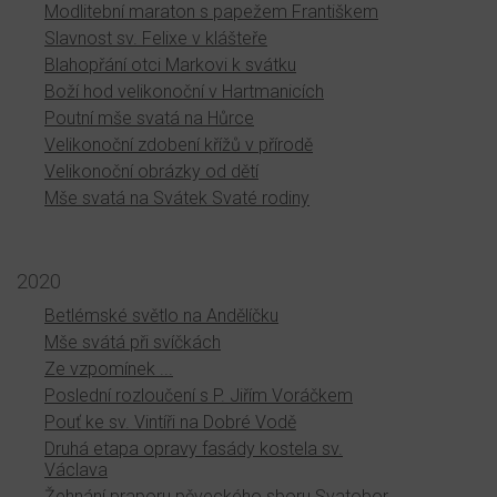
Modlitební maraton s papežem Františkem
Slavnost sv. Felixe v klášteře
Blahopřání otci Markovi k svátku
Boží hod velikonoční v Hartmanicích
Poutní mše svatá na Hůrce
Velikonoční zdobení křížů v přírodě
Velikonoční obrázky od dětí
Mše svatá na Svátek Svaté rodiny
2020
Betlémské světlo na Andělíčku
Mše svátá při svíčkách
Ze vzpomínek ...
Poslední rozloučení s P. Jiřím Voráčkem
Pouť ke sv. Vintíři na Dobré Vodě
Druhá etapa opravy fasády kostela sv.
Václava
Žehnání praporu pěveckého sboru Svatobor