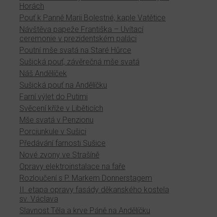
Horách
Pouť k Panně Marii Bolestné, kaple Vatětice
Návštěva papeže Františka – Uvítací
ceremonie v prezidentském paláci
Poutní mše svatá na Staré Hůrce
Sušická pouť, závěrečná mše svatá
Náš Andělíček
Sušická pouť na Andělíčku
Farní výlet do Putimi
Svěcení kříže v Liběticích
Mše svatá v Penzionu
Porciunkule v Sušici
Předávání farnosti Sušice
Nové zvony ve Strašíně
Opravy elektroinstalace na faře
Rozloučení s P. Markem Donnerstagem
II. etapa opravy fasády děkanského kostela
sv. Václava
Slavnost Těla a krve Páně na Andělíčku