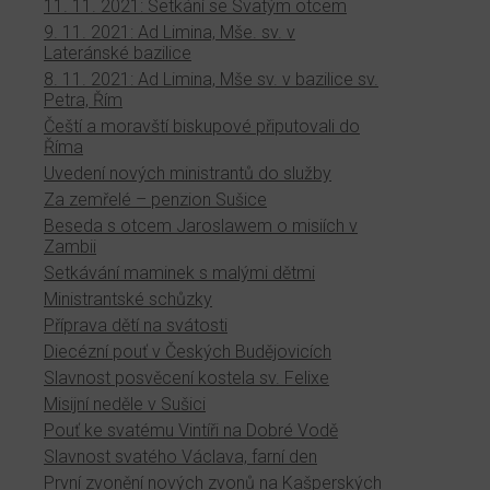
11. 11. 2021: Setkání se Svatým otcem
9. 11. 2021: Ad Limina, Mše. sv. v
Lateránské bazilice
8. 11. 2021: Ad Limina, Mše sv. v bazilice sv.
Petra, Řím
Čeští a moravští biskupové připutovali do
Říma
Uvedení nových ministrantů do služby
Za zemřelé – penzion Sušice
Beseda s otcem Jaroslawem o misiích v
Zambii
Setkávání maminek s malými dětmi
Ministrantské schůzky
Příprava dětí na svátosti
Diecézní pouť v Českých Budějovicích
Slavnost posvěcení kostela sv. Felixe
Misijní neděle v Sušici
Pouť ke svatému Vintíři na Dobré Vodě
Slavnost svatého Václava, farní den
První zvonění nových zvonů na Kašperských