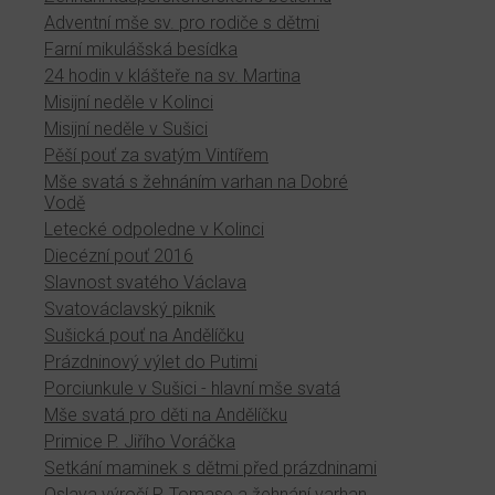
Adventní mše sv. pro rodiče s dětmi
Farní mikulášská besídka
24 hodin v klášteře na sv. Martina
Misijní neděle v Kolinci
Misijní neděle v Sušici
Pěší pouť za svatým Vintířem
Mše svatá s žehnáním varhan na Dobré
Vodě
Letecké odpoledne v Kolinci
Diecézní pouť 2016
Slavnost svatého Václava
Svatováclavský piknik
Sušická pouť na Andělíčku
Prázdninový výlet do Putimi
Porciunkule v Sušici - hlavní mše svatá
Mše svatá pro děti na Andělíčku
Primice P. Jiřího Voráčka
Setkání maminek s dětmi před prázdninami
Oslava výročí P. Tomase a žehnání varhan