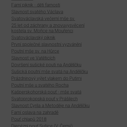
Farní piknik - děti farnosti
Slavnost svatého Václava
Svatováclavská večerní mše sv.
25 let od záchrany a znovuvysvěcení
kostela sv. Mořice na Mouřenci
Svatováclavský piknik
První společné slavnostní vyzvánění
Poutní mše sv. na Hůrce
Slavnost ve Vatěticích
Dovršení sušické pouti na Andělíčku
Sušická poutní mše svatá na Andělíčku
Prázdninový výlet vlakem do Putimi
Poutní mše u svatého Rocha
Kašperskohorská pouť - mše svatá
Svatoprokopská pouť v Prášilech
Slavnost Cyrila a Metoděje na Andělíčku
Farní oslava na zahradě
Pouť chlapů 2018
Diecézní pouť Sušice (V. Černý)