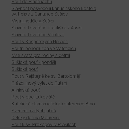
Pouť do Rinchnachu
Slavnost posvěcení kapucínského kostela
sv. Felixe z Cantalice Sušice
Misijní neděle v Sušici
Slavnost svatého Františka z Assisi
Slavnost svatého Václava
Pouť v Kašperských Horách
Poutní bohoslužba ve Vatěticích
Mše svatá pro rodiny s dětmi
Sušická pouť - pondělí
Sušická pouť
Pouť v Rejštejně ke sv. Bartoloměji
Prázdninový výlet do Putimi
Annínská pouť
Pouť v obci Lukoviště
Katolická charismatická konference Brno
Svěcení trvalých jáhnů
Dětský den na Mouřenci
Pouť k sv. Prokopovi v Prášilech