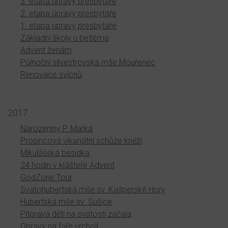
3. etapa úpravy presbytáře
2. etapa úpravy presbytáře
1. etapa úpravy presbytáře
Základní školy u betléma
Advent ženám
Půlnoční silvestrovská mše Mouřenec
Renovace svícnů
2017
Narozeniny P. Marka
Prosincová vikariátní schůze kněží
Mikulášská besídka
24 hodin v klášteře Advent
GodZone Tour
Svatohubertská mše sv. Kašperské Hory
Hubertská mše sv. Sušice
Příprava dětí na svátosti začala
Opravy na faře vrcholí