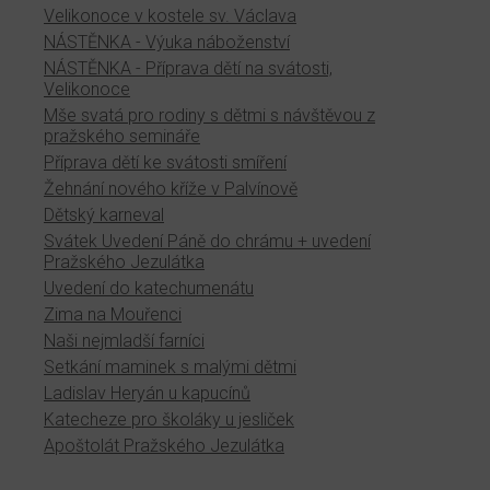
Velikonoce v kostele sv. Václava
NÁSTĚNKA - Výuka náboženství
NÁSTĚNKA - Příprava dětí na svátosti,
Velikonoce
Mše svatá pro rodiny s dětmi s návštěvou z
pražského semináře
Příprava dětí ke svátosti smíření
Žehnání nového kříže v Palvínově
Dětský karneval
Svátek Uvedení Páně do chrámu + uvedení
Pražského Jezulátka
Uvedení do katechumenátu
Zima na Mouřenci
Naši nejmladší farníci
Setkání maminek s malými dětmi
Ladislav Heryán u kapucínů
Katecheze pro školáky u jesliček
Apoštolát Pražského Jezulátka