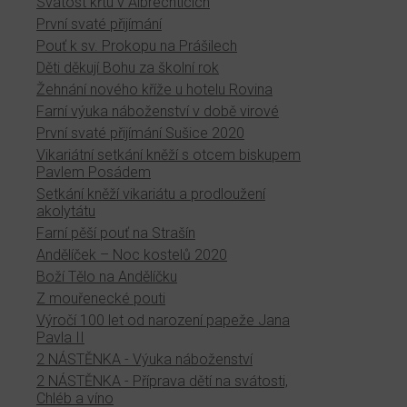
Svátost křtu v Albrechticích
První svaté přijímání
Pouť k sv. Prokopu na Prášilech
Děti děkují Bohu za školní rok
Žehnání nového kříže u hotelu Rovina
Farní výuka náboženství v době virové
První svaté přijímání Sušice 2020
Vikariátní setkání kněží s otcem biskupem
Pavlem Posádem
Setkání kněží vikariátu a prodloužení
akolytátu
Farní pěší pouť na Strašín
Andělíček – Noc kostelů 2020
Boží Tělo na Andělíčku
Z mouřenecké pouti
Výročí 100 let od narození papeže Jana
Pavla II
2 NÁSTĚNKA - Výuka náboženství
2 NÁSTĚNKA - Příprava dětí na svátosti,
Chléb a víno