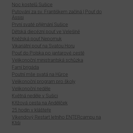
Noc kostelů Sušice
Putování za sv. Františkem začíná | Pouť do
Assisi
První svaté přijímání Sušice
Dětská diecézní pouť ve Velešíně
Kněžská pouť Nepomuk
Vikariátní pouť na Svatou Horu
Pouť do Polska po jantarové cestě
Velikonoční ministrantská schůzka
Farní brigáda
Poutní mše svatá na Hůrce
Velikonoční program pro školy
Velikonoční neděle
Květná neděle v Sušici
Křížová cesta na Andělíček
25 hodin v klášteře
Víkendový Restart letního ENTERcampu na
Ktiši