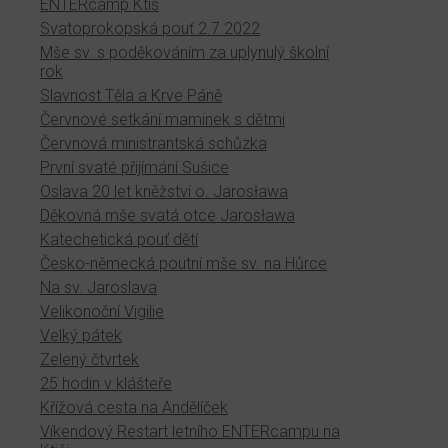
ENTERcamp Ktiš
Svatoprokopská pouť 2.7.2022
Mše sv. s poděkováním za uplynulý školní
rok
Slavnost Těla a Krve Páně
Červnové setkání maminek s dětmi
Červnová ministrantská schůzka
První svaté přijímání Sušice
Oslava 20 let kněžství o. Jarosława
Děkovná mše svatá otce Jarosława
Katechetická pouť dětí
Česko-německá poutní mše sv. na Hůrce
Na sv. Jaroslava
Velikonoční Vigilie
Velký pátek
Zelený čtvrtek
25 hodin v klášteře
Křížová cesta na Andělíček
Víkendový Restart letního ENTERcampu na