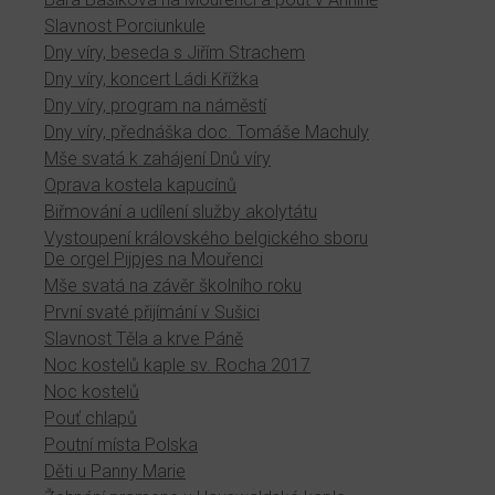
Slavnost Porciunkule
Dny víry, beseda s Jiřím Strachem
Dny víry, koncert Ládi Křížka
Dny víry, program na náměstí
Dny víry, přednáška doc. Tomáše Machuly
Mše svatá k zahájení Dnů víry
Oprava kostela kapucínů
Biřmování a udílení služby akolytátu
Vystoupení královského belgického sboru
De orgel Pijpjes na Mouřenci
Mše svatá na závěr školního roku
První svaté přijímání v Sušici
Slavnost Těla a krve Páně
Noc kostelů kaple sv. Rocha 2017
Noc kostelů
Pouť chlapů
Poutní místa Polska
Děti u Panny Marie