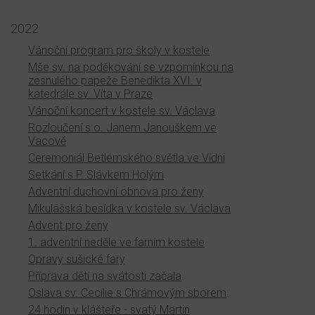
2022
Vánoční program pro školy v kostele
Mše sv. na poděkování se vzpomínkou na
zesnulého papeže Benedikta XVI. v
katedrále sv. Víta v Praze
Vánoční koncert v kostele sv. Václava
Rozloučení s o. Janem Janouškem ve
Vacově
Ceremoniál Betlémského světla ve Vídni
Setkání s P. Slávkem Holým
Adventní duchovní obnova pro ženy
Mikulášská besídka v kostele sv. Václava
Advent pro ženy
1. adventní neděle ve farním kostele
Opravy sušické fary
Příprava dětí na svátosti začala
Oslava sv. Cecílie s Chrámovým sborem
24 hodin v klášteře - svatý Martin