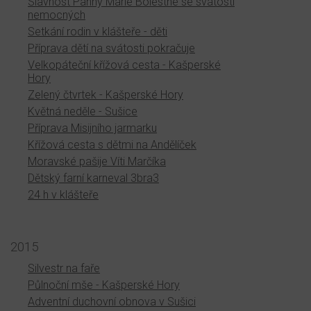
Slavnost Panny Marie Bolestné se svátostí
nemocných
Setkání rodin v klášteře - děti
Příprava dětí na svátosti pokračuje
Velkopáteční křížová cesta - Kašperské
Hory
Zelený čtvrtek - Kašperské Hory
Květná neděle - Sušice
Příprava Misijního jarmarku
Křížová cesta s dětmi na Andělíček
Moravské pašije Víti Marčíka
Dětský farní karneval 3bra3
24 h v klášteře
2015
Silvestr na faře
Půlnoční mše - Kašperské Hory
Adventní duchovní obnova v Sušici