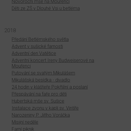
Novoroční mše na Mouřenci
Děti ze ZŠ v Dlouhé Vsi u betléma
2018
Předání Betlémského světla
Advent v sušické farnosti
Adventní den Vatětice
Adventní koncert Ireny Budweiserové na
Mouřenci
Putování se svatým Mikulášem
Mikulášská besídka - divadlo
24 hodin v klášteře Pokřtění a poslaní
Přespávání na faře pro děti
Hubertská mše sv. Sušice
Instalace zvonu v kapli sv. Vintíře
Narozeniny P. Jiřího Voráčka
Misijní neděle
Farní piknik