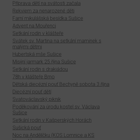
Příprava dětí na svátosti začala
Rekviem za nenarozené děti
Farní mikulášská besídka Sušice
Advent na Mouřenci
Setkání rodin v klášteře
Svátek sv. Martina na setkání maminek s
malými dětmi
Hubertská mše Sušice
Misijní jarmark 25.října Sušice
Setkání rodin s drakiádou
78h v klášteře Brno
Dětská diecézní pouť Bechyně sobota 3.října
Diecézní pouť dětí
Svatováclavský piknik
Poděkování za úrodu kostel sv. Václava
Sušice
Setkání rodin v Kašperských Horách
Sušická pouť
Noc na Andělíčku (KOS Lomnice a KS