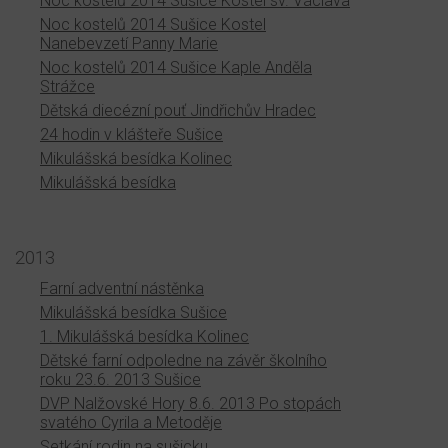
Noc kostelů 2014 Sušice Kostel sv. Václava
Noc kostelů 2014 Sušice Kostel
Nanebevzetí Panny Marie
Noc kostelů 2014 Sušice Kaple Anděla
Strážce
Dětská diecézní pouť Jindřichův Hradec
24 hodin v klášteře Sušice
Mikulášská besídka Kolinec
Mikulášská besídka
2013
Farní adventní nástěnka
Mikulášská besídka Sušice
1. Mikulášská besídka Kolinec
Dětské farní odpoledne na závěr školního
roku 23.6. 2013 Sušice
DVP Nalžovské Hory 8.6. 2013 Po stopách
svatého Cyrila a Metoděje
Setkání rodin na sušicku