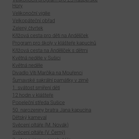
Hory
Velikonoční vigilie
Velkopáteční obřad
Zelený čtvrtek
Křížová cesta pro děti na Andělíček
Program pro školy v klášteře kapucínů
Křížová cesta na Andělíček s dětmi
Květná neděle v Sušici
Květná neděle
Divadlo Víti Marčíka na Mouřenci
Šumavské sakrální památky v zimě
1. svátost smíření dětí
12 hodin v klášteře
Popeleční středa Sušice
50. narozeniny bratra Jana kapucína
Dětský karneval
Svěcení oltáře (M. Novák)
Svěcení oltáře (V. Černý)