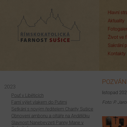
Hlavní st
Aktuality
Fotogaler
Život ve f
Sakrální
Farnost Sušice
Kontakty
POZVÁNK
2023
listopad 20
Pouť v Liběticích
Farní výlet vlakem do Putimi
Foto: P. Ja
Setkání s novým ředitelem Charity Sušice
Obnovení ambonu a oltáře na Andělíčku
Slavnost Nanebevzetí Panny Marie v