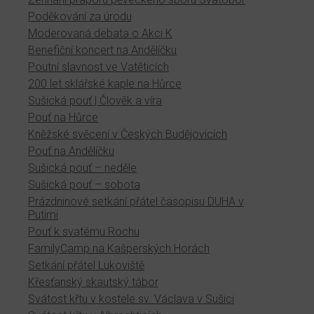
Poděkování za úrodu
Moderovaná debata o Akci K
Benefiční koncert na Andělíčku
Poutní slavnost ve Vatěticích
200 let sklářské kaple na Hůrce
Sušická pouť | Člověk a víra
Pouť na Hůrce
Kněžské svěcení v Českých Budějovicích
Pouť na Andělíčku
Sušická pouť – neděle
Sušická pouť – sobota
Prázdninové setkání přátel časopisu DUHA v
Putimi
Pouť k svatému Rochu
FamilyCamp na Kašperských Horách
Setkání přátel Lukoviště
Křesťanský skautský tábor
Svátost křtu v kostele sv. Václava v Sušici