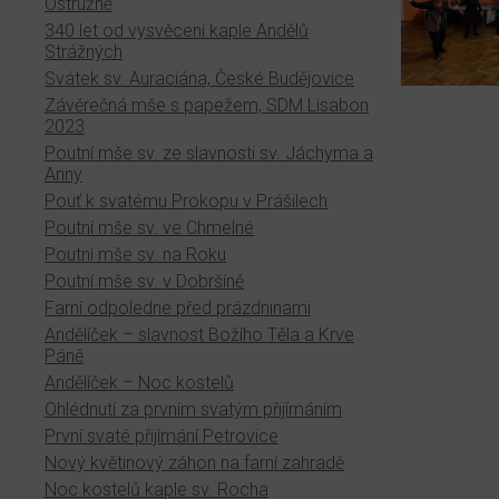
Ostružně
340 let od vysvěcení kaple Andělů
Strážných
Svátek sv. Auraciána, České Budějovice
Závěrečná mše s papežem, SDM Lisabon
2023
Poutní mše sv. ze slavnosti sv. Jáchyma a
Anny
Pouť k svatému Prokopu v Prášilech
Poutní mše sv. ve Chmelné
Poutní mše sv. na Roku
Poutní mše sv. v Dobršíně
Farní odpoledne před prázdninami
Andělíček – slavnost Božího Těla a Krve
Páně
Andělíček – Noc kostelů
Ohlédnutí za prvním svatým přijímáním
První svaté přijímání Petrovice
Nový květinový záhon na farní zahradě
Noc kostelů kaple sv. Rocha