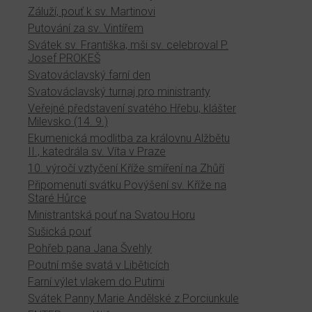
Záluží, pouť k sv. Martinovi
Putování za sv. Vintířem
Svátek sv. Františka, mši sv. celebroval P.
Josef PROKEŠ
Svatováclavský farní den
Svatováclavský turnaj pro ministranty
Veřejné představení svatého Hřebu, klášter
Milevsko (14. 9.)
Ekumenická modlitba za královnu Alžbětu
II., katedrála sv. Víta v Praze
10. výročí vztyčení Kříže smíření na Zhůří
Připomenutí svátku Povýšení sv. Kříže na
Staré Hůrce
Ministrantská pouť na Svatou Horu
Sušická pouť
Pohřeb pana Jana Švehly
Poutní mše svatá v Liběticích
Farní výlet vlakem do Putimi
Svátek Panny Marie Andělské z Porciunkule