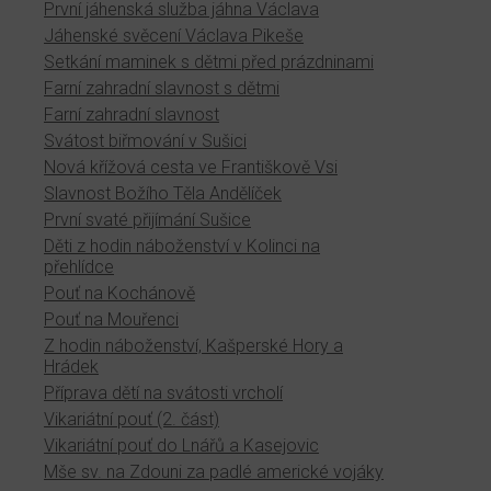
První jáhenská služba jáhna Václava
Jáhenské svěcení Václava Pikeše
Setkání maminek s dětmi před prázdninami
Farní zahradní slavnost s dětmi
Farní zahradní slavnost
Svátost biřmování v Sušici
Nová křížová cesta ve Františkově Vsi
Slavnost Božího Těla Andělíček
První svaté přijímání Sušice
Děti z hodin náboženství v Kolinci na
přehlídce
Pouť na Kochánově
Pouť na Mouřenci
Z hodin náboženství, Kašperské Hory a
Hrádek
Příprava dětí na svátosti vrcholí
Vikariátní pouť (2. část)
Vikariátní pouť do Lnářů a Kasejovic
Mše sv. na Zdouni za padlé americké vojáky