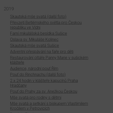
2019
Skautská mše svatá (další foto)
Převzetí Betlémského světla pro Českou
republiku ve Vídni
Farní mikulášská besídka Sušice
Oslava sv. Mikuláše Kolinec
Skautská mše svatá Sušice
Adventní přespávání na faře pro děti
Restaurování oltáře Panny Marie v sušickém
klášteře
Audience, národní pouť Řím
Pouť do Rinchnachu (další foto)
2 x 24 hodin v klášteře kapucínů Praha
Hradčany
Pouť do Prahy za sv. Anežkou Českou
Mše svatá pro rodiny s dětmi
Mše svatá a setkání s biskupem Vlastimilem
Kročilem v Petrovicích