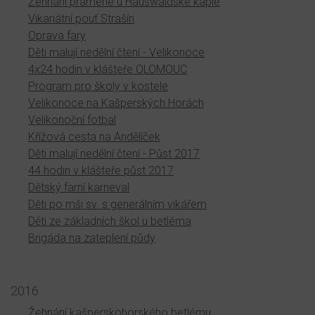
Žehnání pramene u Hauswaldské kaple
Vikariátní pouť Strašín
Oprava fary
Děti malují nedělní čtení - Velikonoce
4x24 hodin v klášteře OLOMOUC
Program pro školy v kostele
Velikonoce na Kašperských Horách
Velikonoční fotbal
Křížová cesta na Andělíček
Děti malují nedělní čtení - Půst 2017
44 hodin v klášteře půst 2017
Dětský farní karneval
Děti po mši sv. s generálním vikářem
Děti ze základních škol u betléma
Brigáda na zateplení půdy
2016
Žehnání kašperskohorského betlému