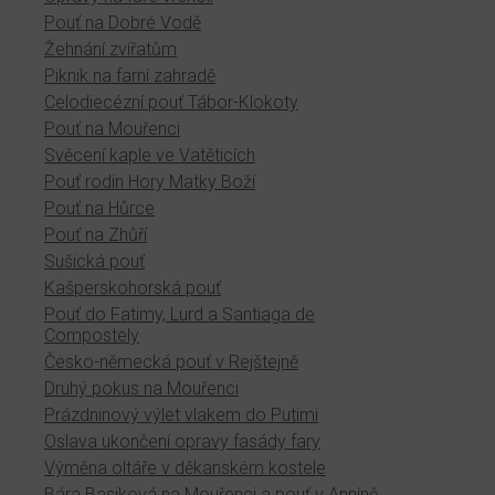
Pouť na Dobré Vodě
Žehnání zvířatům
Piknik na farní zahradě
Celodiecézní pouť Tábor-Klokoty
Pouť na Mouřenci
Svěcení kaple ve Vatěticích
Pouť rodin Hory Matky Boží
Pouť na Hůrce
Pouť na Zhůří
Sušická pouť
Kašperskohorská pouť
Pouť do Fatimy, Lurd a Santiaga de
Compostely
Česko-německá pouť v Rejštejně
Druhý pokus na Mouřenci
Prázdninový výlet vlakem do Putimi
Oslava ukončení opravy fasády fary
Výměna oltáře v děkanském kostele
Bára Basiková na Mouřenci a pouť v Anníně