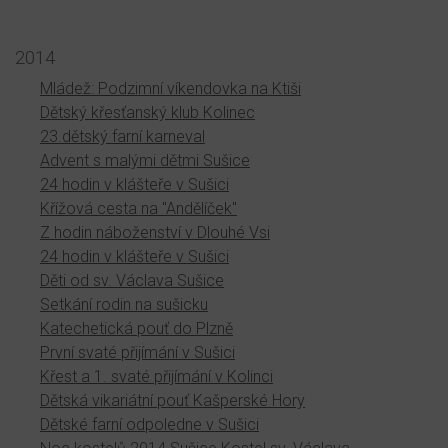
2014
Mládež: Podzimní víkendovka na Ktiši
Dětský křesťanský klub Kolinec
23.dětský farní karneval
Advent s malými dětmi Sušice
24 hodin v klášteře v Sušici
Křížová cesta na "Andělíček"
Z hodin náboženství v Dlouhé Vsi
24 hodin v klášteře v Sušici
Děti od sv. Václava Sušice
Setkání rodin na sušicku
Katechetická pouť do Plzně
První svaté přijímání v Sušici
Křest a 1. svaté přijímání v Kolinci
Dětská vikariátní pouť Kašperské Hory
Dětské farní odpoledne v Sušici