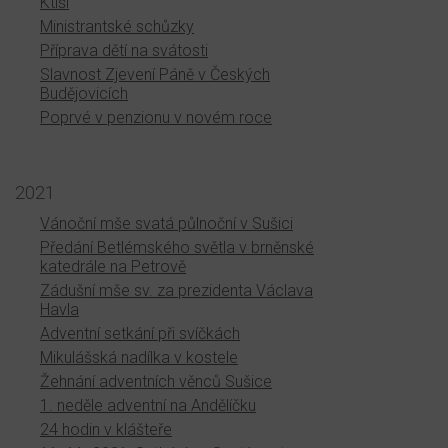
Ktiši
Ministrantské schůzky
Příprava dětí na svátosti
Slavnost Zjevení Páně v Českých
Budějovicích
Poprvé v penzionu v novém roce
2021
Vánoční mše svatá půlnoční v Sušici
Předání Betlémského světla v brněnské
katedrále na Petrově
Zádušní mše sv. za prezidenta Václava
Havla
Adventní setkání při svíčkách
Mikulášská nadílka v kostele
Žehnání adventních věnců Sušice
1. neděle adventní na Andělíčku
24 hodin v klášteře