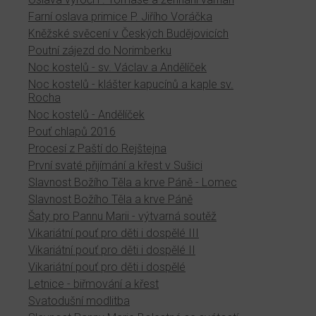
Farní oslava primice P. Jiřího Voráčka
Kněžské svěcení v Českých Budějovicích
Poutní zájezd do Norimberku
Noc kostelů - sv. Václav a Andělíček
Noc kostelů - klášter kapucínů a kaple sv.
Rocha
Noc kostelů - Andělíček
Pouť chlapů 2016
Procesí z Paští do Rejštejna
První svaté přijímání a křest v Sušici
Slavnost Božího Těla a krve Páně - Lomec
Slavnost Božího Těla a krve Páně
Šaty pro Pannu Marii - výtvarná soutěž
Vikariátní pouť pro děti i dospělé III
Vikariátní pouť pro děti i dospělé II
Vikariátní pouť pro děti i dospělé
Letnice - biřmování a křest
Svatodušní modlitba