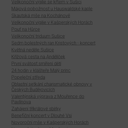
Velikonoční vigilie se křtem v Sušici
Májová pobožnost u Hauswaldské kaple
Skautská mše na Kochánově
Velikonoční vigilie v Kašperských Horách
Pouť na Hůrce
Velikonoční triduum Sušice
Sedm bolestných ran Kristových - koncert
Květná neděle Sušice
Křížová cesta na Andělíček
První svátost smíření dětí
24 hodin v klášteře Malý princ
Popeleční středa
Oblastní setkání charismatické obnovy v
Českých Budějovicích
Valentýnská výprava z Mouřence do
Pavlínova
Zahájení tříkrálové sbírky
Benefiční koncert v Dlouhé Vsi
Novoroční mše v Kašperských Horách