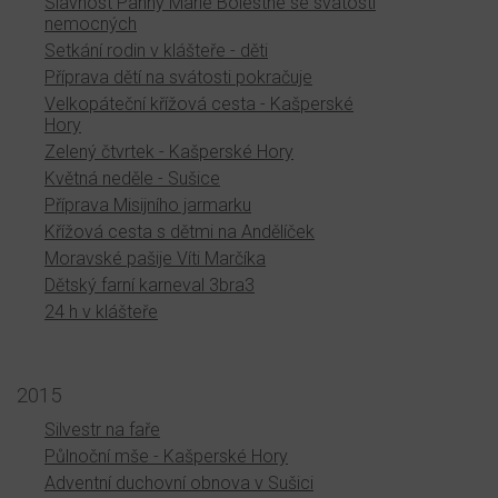
Slavnost Panny Marie Bolestné se svátostí
nemocných
Setkání rodin v klášteře - děti
Příprava dětí na svátosti pokračuje
Velkopáteční křížová cesta - Kašperské
Hory
Zelený čtvrtek - Kašperské Hory
Květná neděle - Sušice
Příprava Misijního jarmarku
Křížová cesta s dětmi na Andělíček
Moravské pašije Víti Marčíka
Dětský farní karneval 3bra3
24 h v klášteře
2015
Silvestr na faře
Půlnoční mše - Kašperské Hory
Adventní duchovní obnova v Sušici