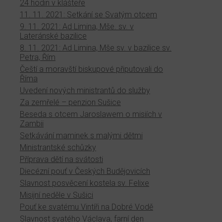
24 hodin v klášteře
11. 11. 2021: Setkání se Svatým otcem
9. 11. 2021: Ad Limina, Mše. sv. v
Lateránské bazilice
8. 11. 2021: Ad Limina, Mše sv. v bazilice sv.
Petra, Řím
Čeští a moravští biskupové připutovali do
Říma
Uvedení nových ministrantů do služby
Za zemřelé – penzion Sušice
Beseda s otcem Jaroslawem o misiích v
Zambii
Setkávání maminek s malými dětmi
Ministrantské schůzky
Příprava dětí na svátosti
Diecézní pouť v Českých Budějovicích
Slavnost posvěcení kostela sv. Felixe
Misijní neděle v Sušici
Pouť ke svatému Vintíři na Dobré Vodě
Slavnost svatého Václava, farní den