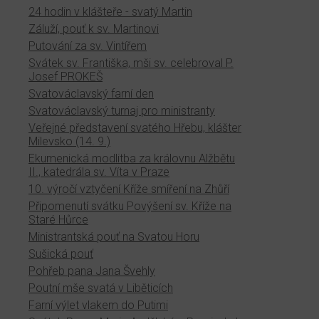
24 hodin v klášteře - svatý Martin
Záluží, pouť k sv. Martinovi
Putování za sv. Vintířem
Svátek sv. Františka, mši sv. celebroval P.
Josef PROKEŠ
Svatováclavský farní den
Svatováclavský turnaj pro ministranty
Veřejné představení svatého Hřebu, klášter
Milevsko (14. 9.)
Ekumenická modlitba za královnu Alžbětu
II., katedrála sv. Víta v Praze
10. výročí vztyčení Kříže smíření na Zhůří
Připomenutí svátku Povýšení sv. Kříže na
Staré Hůrce
Ministrantská pouť na Svatou Horu
Sušická pouť
Pohřeb pana Jana Švehly
Poutní mše svatá v Liběticích
Farní výlet vlakem do Putimi