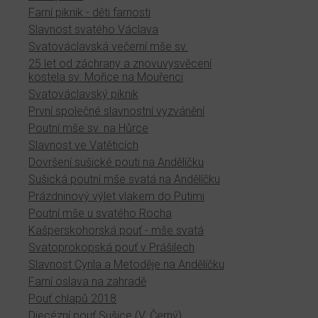
Farní piknik - děti farnosti
Slavnost svatého Václava
Svatováclavská večerní mše sv.
25 let od záchrany a znovuvysvěcení
kostela sv. Mořice na Mouřenci
Svatováclavský piknik
První společné slavnostní vyzvánění
Poutní mše sv. na Hůrce
Slavnost ve Vatěticích
Dovršení sušické pouti na Andělíčku
Sušická poutní mše svatá na Andělíčku
Prázdninový výlet vlakem do Putimi
Poutní mše u svatého Rocha
Kašperskohorská pouť - mše svatá
Svatoprokopská pouť v Prášilech
Slavnost Cyrila a Metoděje na Andělíčku
Farní oslava na zahradě
Pouť chlapů 2018
Diecézní pouť Sušice (V. Černý)