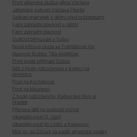
První jáhenská služba jáhna Václava
Jáhenské svěcení Václava Pikeše
Setkání maminek s dětmi před prázdninami
Farní zahradní slavnost s dětmi
Farní zahradní slavnost
Svátost biřmování v Sušici
Nová křížová cesta ve Františkově Vsi
Slavnost Božího Těla Andělíček
První svaté přijímání Sušice
Děti z hodin náboženství v Kolinci na
přehlídce
Pouť na Kochánově
Pouť na Mouřenci
Z hodin náboženství, Kašperské Hory a
Hrádek
Příprava dětí na svátosti vrcholí
Vikariátní pouť (2. část)
Vikariátní pouť do Lnářů a Kasejovic
Mše sv. na Zdouni za padlé americké vojáky