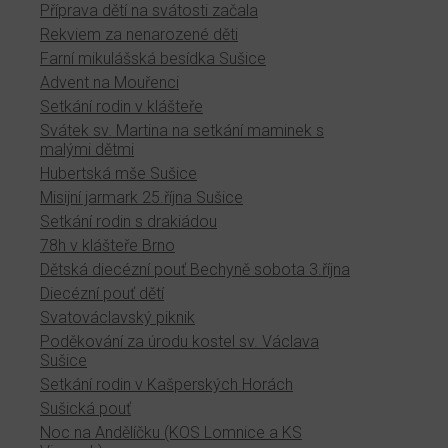
Příprava dětí na svátosti začala
Rekviem za nenarozené děti
Farní mikulášská besídka Sušice
Advent na Mouřenci
Setkání rodin v klášteře
Svátek sv. Martina na setkání maminek s
malými dětmi
Hubertská mše Sušice
Misijní jarmark 25.října Sušice
Setkání rodin s drakiádou
78h v klášteře Brno
Dětská diecézní pouť Bechyně sobota 3.října
Diecézní pouť dětí
Svatováclavský piknik
Poděkování za úrodu kostel sv. Václava
Sušice
Setkání rodin v Kašperských Horách
Sušická pouť
Noc na Andělíčku (KOS Lomnice a KS