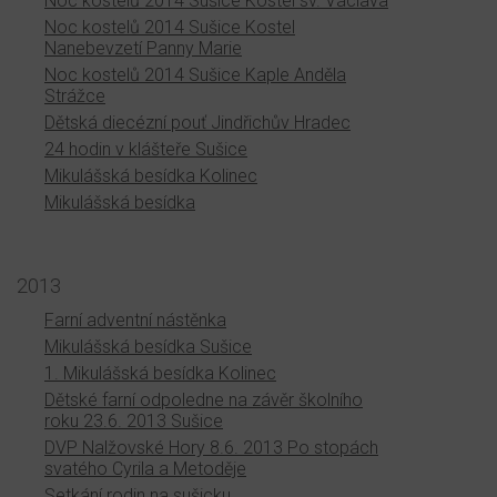
Noc kostelů 2014 Sušice Kostel sv. Václava
Noc kostelů 2014 Sušice Kostel
Nanebevzetí Panny Marie
Noc kostelů 2014 Sušice Kaple Anděla
Strážce
Dětská diecézní pouť Jindřichův Hradec
24 hodin v klášteře Sušice
Mikulášská besídka Kolinec
Mikulášská besídka
2013
Farní adventní nástěnka
Mikulášská besídka Sušice
1. Mikulášská besídka Kolinec
Dětské farní odpoledne na závěr školního
roku 23.6. 2013 Sušice
DVP Nalžovské Hory 8.6. 2013 Po stopách
svatého Cyrila a Metoděje
Setkání rodin na sušicku