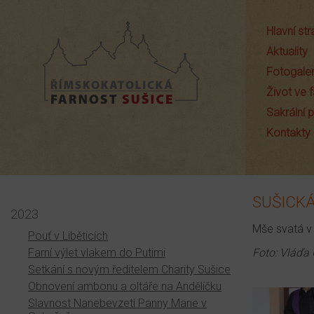
Hlavní st
Aktuality
Fotogaler
Život ve f
Sakrální
Farnost Sušice
Kontakty
SUŠICK
2023
Mše svatá v 
Pouť v Liběticích
Farní výlet vlakem do Putimi
Foto: Vláďa
Setkání s novým ředitelem Charity Sušice
Obnovení ambonu a oltáře na Andělíčku
Slavnost Nanebevzetí Panny Marie v