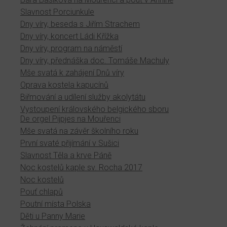
Slavnost Porciunkule
Dny víry, beseda s Jiřím Strachem
Dny víry, koncert Ládi Křížka
Dny víry, program na náměstí
Dny víry, přednáška doc. Tomáše Machuly
Mše svatá k zahájení Dnů víry
Oprava kostela kapucínů
Biřmování a udílení služby akolytátu
Vystoupení královského belgického sboru
De orgel Pijpjes na Mouřenci
Mše svatá na závěr školního roku
První svaté přijímání v Sušici
Slavnost Těla a krve Páně
Noc kostelů kaple sv. Rocha 2017
Noc kostelů
Pouť chlapů
Poutní místa Polska
Děti u Panny Marie