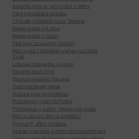
Adventní mše sv. pro rodiče s dětmi
Farní mikulášská besídka
24 hodin v klášteře na sv. Martina
Misijní neděle v Kolinci
Misijní neděle v Sušici
Pěší pouť za svatým Vintířem
Mše svatá s žehnáním varhan na Dobré
Vodě
Letecké odpoledne v Kolinci
Diecézní pouť 2016
Slavnost svatého Václava
Svatováclavský piknik
Sušická pouť na Andělíčku
Prázdninový výlet do Putimi
Porciunkule v Sušici - hlavní mše svatá
Mše svatá pro děti na Andělíčku
Primice P. Jiřího Voráčka
Setkání maminek s dětmi před prázdninami
Oslava výročí P. Tomase a žehnání varhan