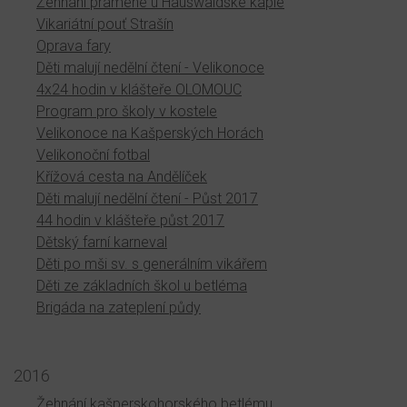
Žehnání pramene u Hauswaldské kaple
Vikariátní pouť Strašín
Oprava fary
Děti malují nedělní čtení - Velikonoce
4x24 hodin v klášteře OLOMOUC
Program pro školy v kostele
Velikonoce na Kašperských Horách
Velikonoční fotbal
Křížová cesta na Andělíček
Děti malují nedělní čtení - Půst 2017
44 hodin v klášteře půst 2017
Dětský farní karneval
Děti po mši sv. s generálním vikářem
Děti ze základních škol u betléma
Brigáda na zateplení půdy
2016
Žehnání kašperskohorského betlému