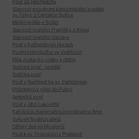
Pouť do Rinchnachu
Slavnost posvěcení kapucínského kostela
sv. Felixe z Cantalice Sušice
Misijní neděle v Sušici
Slavnost svatého Františka z Assisi
Slavnost svatého Václava
Pouť v Kašperských Horách
Poutní bohoslužba ve Vatěticích
Mše svatá pro rodiny s dětmi
Sušická pouť - pondělí
Sušická pouť
Pouť v Rejštejně ke sv. Bartoloměji
Prázdninový výlet do Putimi
Annínská pouť
Pouť v obci Lukoviště
Katolická charismatická konference Brno
Svěcení trvalých jáhnů
Dětský den na Mouřenci
Pouť k sv. Prokopovi v Prášilech