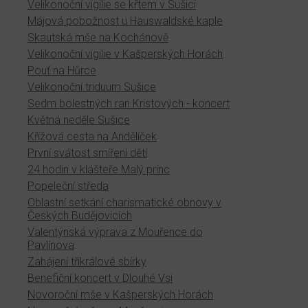
Velikonoční vigilie se křtem v Sušici
Májová pobožnost u Hauswaldské kaple
Skautská mše na Kochánově
Velikonoční vigilie v Kašperských Horách
Pouť na Hůrce
Velikonoční triduum Sušice
Sedm bolestných ran Kristových - koncert
Květná neděle Sušice
Křížová cesta na Andělíček
První svátost smíření dětí
24 hodin v klášteře Malý princ
Popeleční středa
Oblastní setkání charismatické obnovy v
Českých Budějovicích
Valentýnská výprava z Mouřence do
Pavlínova
Zahájení tříkrálové sbírky
Benefiční koncert v Dlouhé Vsi
Novoroční mše v Kašperských Horách