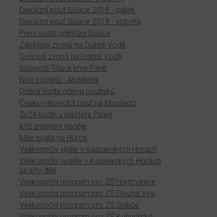
Diecézní pouť Sušice 2018 - pátek
Diecézní pouť Sušice 2018 - sobota
První svaté přijímání Sušice
Zavěšení zvonů na Dobré Vodě
Svěcení zvonů na Dobré Vodě
Slavnost Těla a krve Páně
Noc kostelů - Andělíček
Dobrá Voda očima poutníků
Česko-německá pouť na Mouřenci
3x24 hodin v klášteře Plzeň
Kříž znamení naděje
Mše svatá na Hůrce
Velikonoční vigilie v Kašperských Horách
Velikonoční neděle v Kašperských Horách
se křty dětí
Velikonoční program pro ZŠ Hartmanice
Velikonoční program pro ZŠ Dlouhá Ves
Velikonoční program pro ZŠ Sušice
Velikonoční program pro ZŠ Kašperské