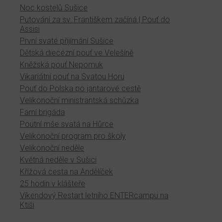
Noc kostelů Sušice
Putování za sv. Františkem začíná | Pouť do
Assisi
První svaté přijímání Sušice
Dětská diecézní pouť ve Velešíně
Kněžská pouť Nepomuk
Vikariátní pouť na Svatou Horu
Pouť do Polska po jantarové cestě
Velikonoční ministrantská schůzka
Farní brigáda
Poutní mše svatá na Hůrce
Velikonoční program pro školy
Velikonoční neděle
Květná neděle v Sušici
Křížová cesta na Andělíček
25 hodin v klášteře
Víkendový Restart letního ENTERcampu na
Ktiši