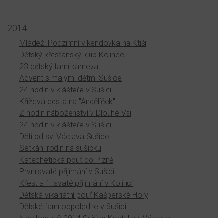
2014
Mládež: Podzimní víkendovka na Ktiši
Dětský křesťanský klub Kolinec
23.dětský farní karneval
Advent s malými dětmi Sušice
24 hodin v klášteře v Sušici
Křížová cesta na "Andělíček"
Z hodin náboženství v Dlouhé Vsi
24 hodin v klášteře v Sušici
Děti od sv. Václava Sušice
Setkání rodin na sušicku
Katechetická pouť do Plzně
První svaté přijímání v Sušici
Křest a 1. svaté přijímání v Kolinci
Dětská vikariátní pouť Kašperské Hory
Dětské farní odpoledne v Sušici