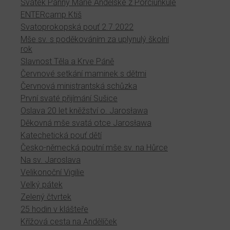
Svátek Panny Marie Andělské z Porciunkule
ENTERcamp Ktiš
Svatoprokopská pouť 2.7.2022
Mše sv. s poděkováním za uplynulý školní
rok
Slavnost Těla a Krve Páně
Červnové setkání maminek s dětmi
Červnová ministrantská schůzka
První svaté přijímání Sušice
Oslava 20 let kněžství o. Jarosława
Děkovná mše svatá otce Jarosława
Katechetická pouť dětí
Česko-německá poutní mše sv. na Hůrce
Na sv. Jaroslava
Velikonoční Vigilie
Velký pátek
Zelený čtvrtek
25 hodin v klášteře
Křížová cesta na Andělíček