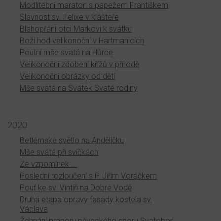
Modlitební maraton s papežem Františkem
Slavnost sv. Felixe v klášteře
Blahopřání otci Markovi k svátku
Boží hod velikonoční v Hartmanicích
Poutní mše svatá na Hůrce
Velikonoční zdobení křížů v přírodě
Velikonoční obrázky od dětí
Mše svatá na Svátek Svaté rodiny
2020
Betlémské světlo na Andělíčku
Mše svátá při svíčkách
Ze vzpomínek ...
Poslední rozloučení s P. Jiřím Voráčkem
Pouť ke sv. Vintíři na Dobré Vodě
Druhá etapa opravy fasády kostela sv.
Václava
Žehnání praporu pěveckého sboru Svatobor