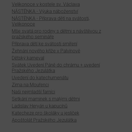
Velikonoce v kostele sv. Václava
NÁSTĚNKA - Výuka náboženství
NÁSTĚNKA - Příprava dětí na svátosti,
Velikonoce
Mše svatá pro rodiny s dětmi s návštěvou z
pražského semináře
Příprava dětí ke svátosti smíření
Žehnání nového kříže v Palvínově
Dětský karneval
Svátek Uvedení Páně do chrámu + uvedení
Pražského Jezulátka
Uvedení do katechumenátu
Zima na Mouřenci
Naši nejmladší farníci
Setkání maminek s malými dětmi
Ladislav Heryán u kapucínů
Katecheze pro školáky u jesliček
Apoštolát Pražského Jezulátka