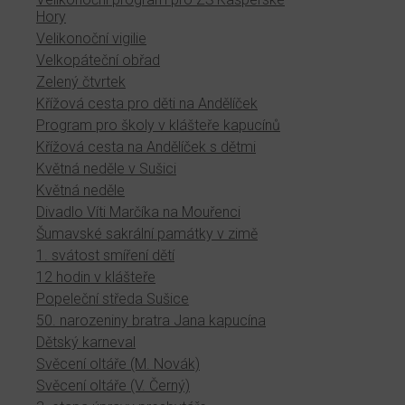
Hory
Velikonoční vigilie
Velkopáteční obřad
Zelený čtvrtek
Křížová cesta pro děti na Andělíček
Program pro školy v klášteře kapucínů
Křížová cesta na Andělíček s dětmi
Květná neděle v Sušici
Květná neděle
Divadlo Víti Marčíka na Mouřenci
Šumavské sakrální památky v zimě
1. svátost smíření dětí
12 hodin v klášteře
Popeleční středa Sušice
50. narozeniny bratra Jana kapucína
Dětský karneval
Svěcení oltáře (M. Novák)
Svěcení oltáře (V. Černý)