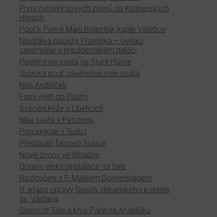
První zvonění nových zvonů na Kašperských
Horách
Pouť k Panně Marii Bolestné, kaple Vatětice
Návštěva papeže Františka – Uvítací
ceremonie v prezidentském paláci
Poutní mše svatá na Staré Hůrce
Sušická pouť, závěrečná mše svatá
Náš Andělíček
Farní výlet do Putimi
Svěcení kříže v Liběticích
Mše svatá v Penzionu
Porciunkule v Sušici
Předávání farnosti Sušice
Nové zvony ve Strašíně
Opravy elektroinstalace na faře
Rozloučení s P. Markem Donnerstagem
II. etapa opravy fasády děkanského kostela
sv. Václava
Slavnost Těla a krve Páně na Andělíčku