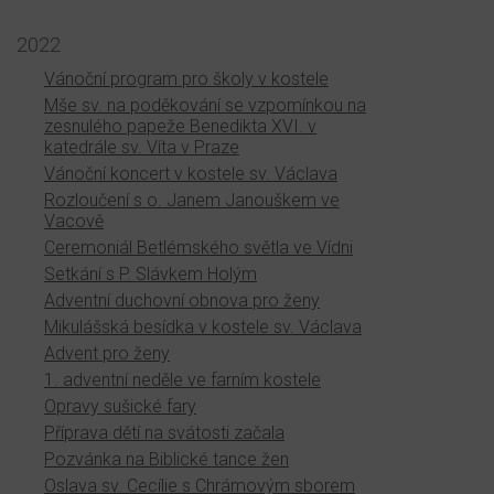
2022
Vánoční program pro školy v kostele
Mše sv. na poděkování se vzpomínkou na
zesnulého papeže Benedikta XVI. v
katedrále sv. Víta v Praze
Vánoční koncert v kostele sv. Václava
Rozloučení s o. Janem Janouškem ve
Vacově
Ceremoniál Betlémského světla ve Vídni
Setkání s P. Slávkem Holým
Adventní duchovní obnova pro ženy
Mikulášská besídka v kostele sv. Václava
Advent pro ženy
1. adventní neděle ve farním kostele
Opravy sušické fary
Příprava dětí na svátosti začala
Pozvánka na Biblické tance žen
Oslava sv. Cecílie s Chrámovým sborem