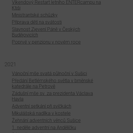
Víkendový Restart letního ENTERcampu na
Ktiši
Ministrantské schůzky
Příprava dětí na svátosti
Slavnost Zjevení Páně v Českých
Budějovicích
Poprvé v penzionu v novém roce
2021
Vánoční mše svatá půlnoční v Sušici
Předání Betlémského světla v brněnské
katedrále na Petrově
Zádušní mše sv. za prezidenta Václava
Havla
Adventní setkání při svíčkách
Mikulášská nadílka v kostele
Žehnání adventních věnců Sušice
1. neděle adventní na Andělíčku