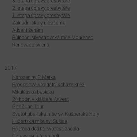
3. etapa úpravy presbytáře
2. etapa úpravy presbytáře
1. etapa úpravy presbytáře
Základní školy u betléma
Advent ženám
Půlnoční silvestrovská mše Mouřenec
Renovace svícnů
2017
Narozeniny P. Marka
Prosincová vikariátní schůze kněží
Mikulášská besídka
24 hodin v klášteře Advent
GodZone Tour
Svatohubertská mše sv. Kašperské Hory
Hubertská mše sv. Sušice
Příprava dětí na svátosti začala
Opravy na faře vrcholí