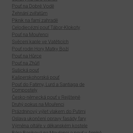
Pouť na Dobré Vodě
Žehnání zvířatům
Piknik na farní zahradě
Celodiecézní pouť Tábor-Klokoty
Pouť na Mouřenci
Svěcení kaple ve Vatěticích
Pouť rodin Hory Matky Boží
Pouť na Hůrce
Pouť na Zhůří
Sušická pouť
Kašperskohorská pouť
Pouť do Fatimy, Lurd a Santiaga de
Compostely
Česko-německá pouť v Rejštejně
Druhý pokus na Mouřenci
Prázdninový výlet vlakem do Putimi
Oslava ukončení opravy fasády fary
Výměna oltáře v děkanském kostele
Bára Basiková na Mouřenci a pouť v Anníně