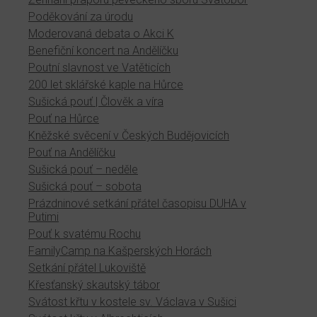
Poděkování za úrodu
Moderovaná debata o Akci K
Benefiční koncert na Andělíčku
Poutní slavnost ve Vatěticích
200 let sklářské kaple na Hůrce
Sušická pouť | Člověk a víra
Pouť na Hůrce
Kněžské svěcení v Českých Budějovicích
Pouť na Andělíčku
Sušická pouť – neděle
Sušická pouť – sobota
Prázdninové setkání přátel časopisu DUHA v
Putimi
Pouť k svatému Rochu
FamilyCamp na Kašperských Horách
Setkání přátel Lukoviště
Křesťanský skautský tábor
Svátost křtu v kostele sv. Václava v Sušici