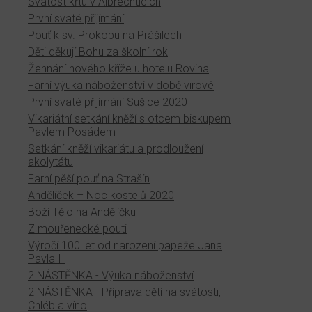
Svátost křtu v Albrechticích
První svaté přijímání
Pouť k sv. Prokopu na Prášilech
Děti děkují Bohu za školní rok
Žehnání nového kříže u hotelu Rovina
Farní výuka náboženství v době virové
První svaté přijímání Sušice 2020
Vikariátní setkání kněží s otcem biskupem
Pavlem Posádem
Setkání kněží vikariátu a prodloužení
akolytátu
Farní pěší pouť na Strašín
Andělíček – Noc kostelů 2020
Boží Tělo na Andělíčku
Z mouřenecké pouti
Výročí 100 let od narození papeže Jana
Pavla II
2 NÁSTĚNKA - Výuka náboženství
2 NÁSTĚNKA - Příprava dětí na svátosti,
Chléb a víno