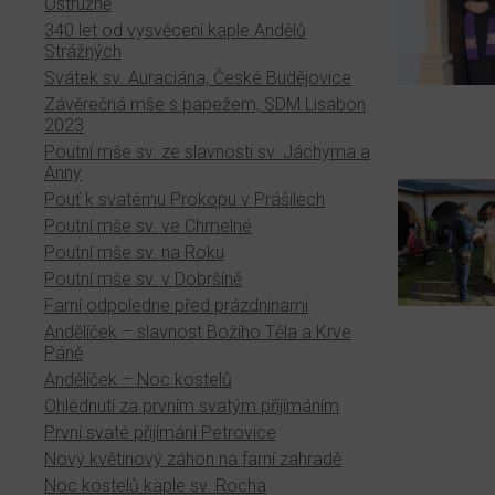
Ostružně
340 let od vysvěcení kaple Andělů
Strážných
Svátek sv. Auraciána, České Budějovice
Závěrečná mše s papežem, SDM Lisabon
2023
Poutní mše sv. ze slavnosti sv. Jáchyma a
Anny
Pouť k svatému Prokopu v Prášilech
Poutní mše sv. ve Chmelné
Poutní mše sv. na Roku
Poutní mše sv. v Dobršíně
Farní odpoledne před prázdninami
Andělíček – slavnost Božího Těla a Krve
Páně
Andělíček – Noc kostelů
Ohlédnutí za prvním svatým přijímáním
První svaté přijímání Petrovice
Nový květinový záhon na farní zahradě
Noc kostelů kaple sv. Rocha