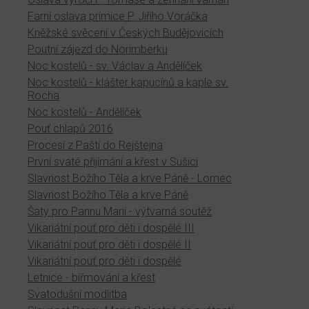
Farní oslava primice P. Jiřího Voráčka
Kněžské svěcení v Českých Budějovicích
Poutní zájezd do Norimberku
Noc kostelů - sv. Václav a Andělíček
Noc kostelů - klášter kapucínů a kaple sv.
Rocha
Noc kostelů - Andělíček
Pouť chlapů 2016
Procesí z Paští do Rejštejna
První svaté přijímání a křest v Sušici
Slavnost Božího Těla a krve Páně - Lomec
Slavnost Božího Těla a krve Páně
Šaty pro Pannu Marii - výtvarná soutěž
Vikariátní pouť pro děti i dospělé III
Vikariátní pouť pro děti i dospělé II
Vikariátní pouť pro děti i dospělé
Letnice - biřmování a křest
Svatodušní modlitba