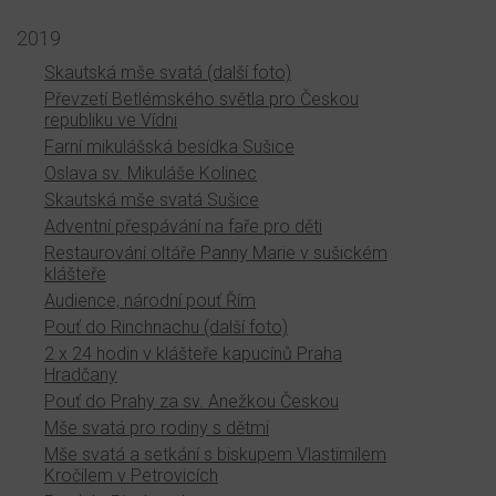
2019
Skautská mše svatá (další foto)
Převzetí Betlémského světla pro Českou
republiku ve Vídni
Farní mikulášská besídka Sušice
Oslava sv. Mikuláše Kolinec
Skautská mše svatá Sušice
Adventní přespávání na faře pro děti
Restaurování oltáře Panny Marie v sušickém
klášteře
Audience, národní pouť Řím
Pouť do Rinchnachu (další foto)
2 x 24 hodin v klášteře kapucínů Praha
Hradčany
Pouť do Prahy za sv. Anežkou Českou
Mše svatá pro rodiny s dětmi
Mše svatá a setkání s biskupem Vlastimilem
Kročilem v Petrovicích