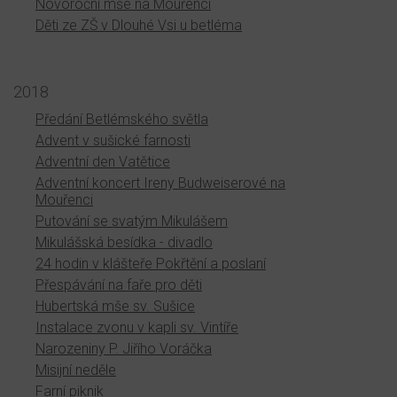
Novoroční mše na Mouřenci
Děti ze ZŠ v Dlouhé Vsi u betléma
2018
Předání Betlémského světla
Advent v sušické farnosti
Adventní den Vatětice
Adventní koncert Ireny Budweiserové na
Mouřenci
Putování se svatým Mikulášem
Mikulášská besídka - divadlo
24 hodin v klášteře Pokřtění a poslaní
Přespávání na faře pro děti
Hubertská mše sv. Sušice
Instalace zvonu v kapli sv. Vintíře
Narozeniny P. Jiřího Voráčka
Misijní neděle
Farní piknik