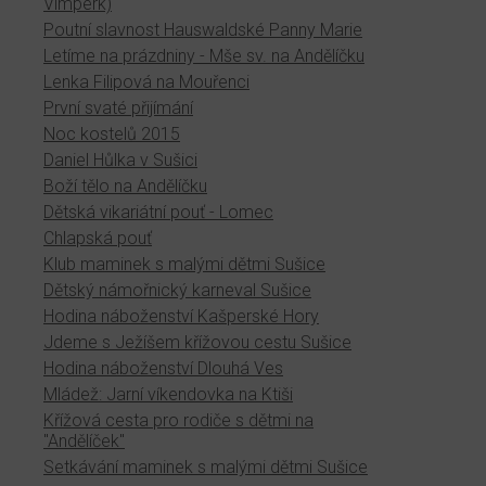
Vimperk)
Poutní slavnost Hauswaldské Panny Marie
Letíme na prázdniny - Mše sv. na Andělíčku
Lenka Filipová na Mouřenci
První svaté přijímání
Noc kostelů 2015
Daniel Hůlka v Sušici
Boží tělo na Andělíčku
Dětská vikariátní pouť - Lomec
Chlapská pouť
Klub maminek s malými dětmi Sušice
Dětský námořnický karneval Sušice
Hodina náboženství Kašperské Hory
Jdeme s Ježíšem křížovou cestu Sušice
Hodina náboženství Dlouhá Ves
Mládež: Jarní víkendovka na Ktiši
Křížová cesta pro rodiče s dětmi na
"Andělíček"
Setkávání maminek s malými dětmi Sušice