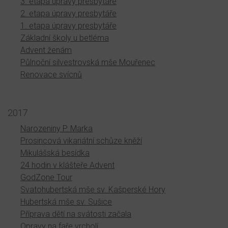
3. etapa úpravy presbytáře
2. etapa úpravy presbytáře
1. etapa úpravy presbytáře
Základní školy u betléma
Advent ženám
Půlnoční silvestrovská mše Mouřenec
Renovace svícnů
2017
Narozeniny P. Marka
Prosincová vikariátní schůze kněží
Mikulášská besídka
24 hodin v klášteře Advent
GodZone Tour
Svatohubertská mše sv. Kašperské Hory
Hubertská mše sv. Sušice
Příprava dětí na svátosti začala
Opravy na faře vrcholí