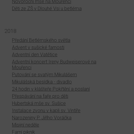
Novoroční mše na Mouřenci
Děti ze ZŠ v Dlouhé Vsi u betléma
2018
Předání Betlémského světla
Advent v sušické farnosti
Adventní den Vatětice
Adventní koncert Ireny Budweiserové na
Mouřenci
Putování se svatým Mikulášem
Mikulášská besídka - divadlo
24 hodin v klášteře Pokřtění a poslaní
Přespávání na faře pro děti
Hubertská mše sv. Sušice
Instalace zvonu v kapli sv. Vintíře
Narozeniny P. Jiřího Voráčka
Misijní neděle
Farní piknik