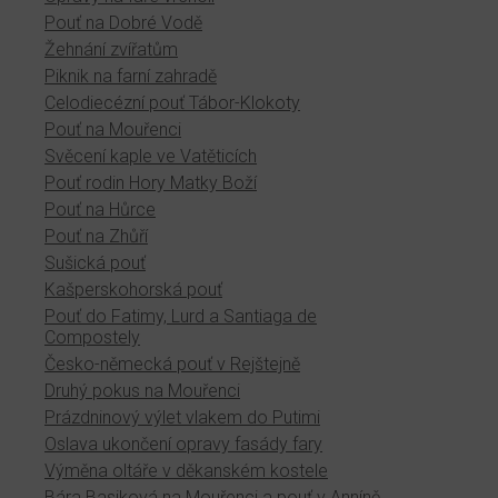
Pouť na Dobré Vodě
Žehnání zvířatům
Piknik na farní zahradě
Celodiecézní pouť Tábor-Klokoty
Pouť na Mouřenci
Svěcení kaple ve Vatěticích
Pouť rodin Hory Matky Boží
Pouť na Hůrce
Pouť na Zhůří
Sušická pouť
Kašperskohorská pouť
Pouť do Fatimy, Lurd a Santiaga de
Compostely
Česko-německá pouť v Rejštejně
Druhý pokus na Mouřenci
Prázdninový výlet vlakem do Putimi
Oslava ukončení opravy fasády fary
Výměna oltáře v děkanském kostele
Bára Basiková na Mouřenci a pouť v Anníně