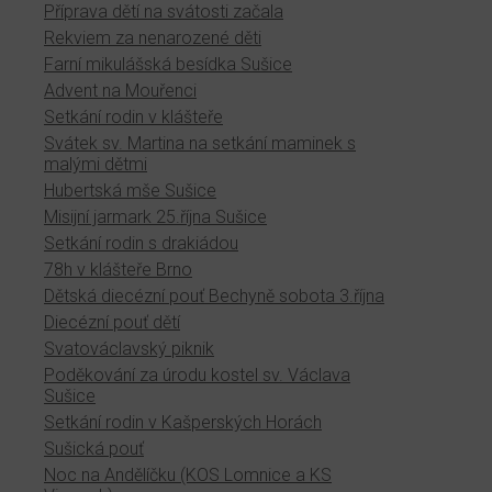
Příprava dětí na svátosti začala
Rekviem za nenarozené děti
Farní mikulášská besídka Sušice
Advent na Mouřenci
Setkání rodin v klášteře
Svátek sv. Martina na setkání maminek s
malými dětmi
Hubertská mše Sušice
Misijní jarmark 25.října Sušice
Setkání rodin s drakiádou
78h v klášteře Brno
Dětská diecézní pouť Bechyně sobota 3.října
Diecézní pouť dětí
Svatováclavský piknik
Poděkování za úrodu kostel sv. Václava
Sušice
Setkání rodin v Kašperských Horách
Sušická pouť
Noc na Andělíčku (KOS Lomnice a KS