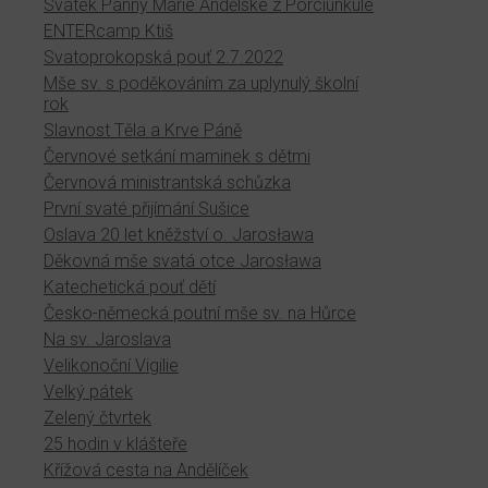
Svátek Panny Marie Andělské z Porciunkule
ENTERcamp Ktiš
Svatoprokopská pouť 2.7.2022
Mše sv. s poděkováním za uplynulý školní
rok
Slavnost Těla a Krve Páně
Červnové setkání maminek s dětmi
Červnová ministrantská schůzka
První svaté přijímání Sušice
Oslava 20 let kněžství o. Jarosława
Děkovná mše svatá otce Jarosława
Katechetická pouť dětí
Česko-německá poutní mše sv. na Hůrce
Na sv. Jaroslava
Velikonoční Vigilie
Velký pátek
Zelený čtvrtek
25 hodin v klášteře
Křížová cesta na Andělíček