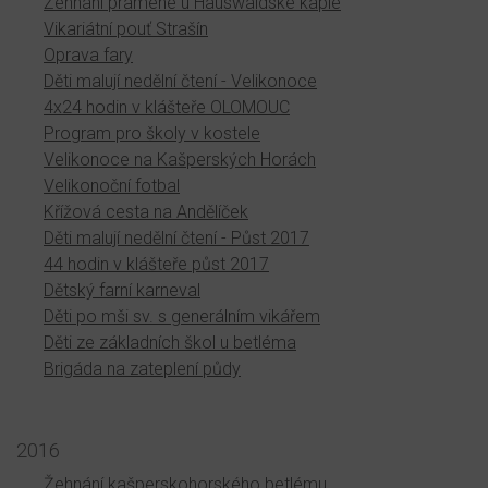
Žehnání pramene u Hauswaldské kaple
Vikariátní pouť Strašín
Oprava fary
Děti malují nedělní čtení - Velikonoce
4x24 hodin v klášteře OLOMOUC
Program pro školy v kostele
Velikonoce na Kašperských Horách
Velikonoční fotbal
Křížová cesta na Andělíček
Děti malují nedělní čtení - Půst 2017
44 hodin v klášteře půst 2017
Dětský farní karneval
Děti po mši sv. s generálním vikářem
Děti ze základních škol u betléma
Brigáda na zateplení půdy
2016
Žehnání kašperskohorského betlému