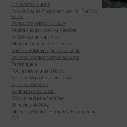
Noc kostelů Sušice
Putování za sv. Františkem začíná | Pouť do
Assisi
První svaté přijímání Sušice
Dětská diecézní pouť ve Velešíně
Kněžská pouť Nepomuk
Vikariátní pouť na Svatou Horu
Pouť do Polska po jantarové cestě
Velikonoční ministrantská schůzka
Farní brigáda
Poutní mše svatá na Hůrce
Velikonoční program pro školy
Velikonoční neděle
Květná neděle v Sušici
Křížová cesta na Andělíček
25 hodin v klášteře
Víkendový Restart letního ENTERcampu na
Ktiši