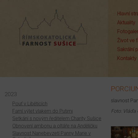
Hlavní st
Aktuality
Fotogaler
Život ve f
Sakrální
Farnost Sušice
Kontakty
PORCIUN
2023
slavnost Pan
Pouť v Liběticích
Farní výlet vlakem do Putimi
Foto: Vláďa
Setkání s novým ředitelem Charity Sušice
Obnovení ambonu a oltáře na Andělíčku
Slavnost Nanebevzetí Panny Marie v