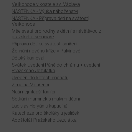
Velikonoce v kostele sv. Václava
NÁSTĚNKA - Výuka náboženství
NÁSTĚNKA - Příprava dětí na svátosti,
Velikonoce
Mše svatá pro rodiny s dětmi s návštěvou z
pražského semináře
Příprava dětí ke svátosti smíření
Žehnání nového kříže v Palvínově
Dětský karneval
Svátek Uvedení Páně do chrámu + uvedení
Pražského Jezulátka
Uvedení do katechumenátu
Zima na Mouřenci
Naši nejmladší farníci
Setkání maminek s malými dětmi
Ladislav Heryán u kapucínů
Katecheze pro školáky u jesliček
Apoštolát Pražského Jezulátka