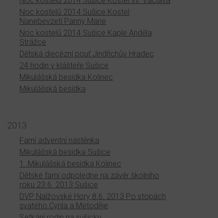
Noc kostelů 2014 Sušice Kostel sv. Václava
Noc kostelů 2014 Sušice Kostel
Nanebevzetí Panny Marie
Noc kostelů 2014 Sušice Kaple Anděla
Strážce
Dětská diecézní pouť Jindřichův Hradec
24 hodin v klášteře Sušice
Mikulášská besídka Kolinec
Mikulášská besídka
2013
Farní adventní nástěnka
Mikulášská besídka Sušice
1. Mikulášská besídka Kolinec
Dětské farní odpoledne na závěr školního
roku 23.6. 2013 Sušice
DVP Nalžovské Hory 8.6. 2013 Po stopách
svatého Cyrila a Metoděje
Setkání rodin na sušicku