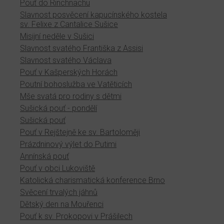
Pouť do Rinchnachu
Slavnost posvěcení kapucínského kostela
sv. Felixe z Cantalice Sušice
Misijní neděle v Sušici
Slavnost svatého Františka z Assisi
Slavnost svatého Václava
Pouť v Kašperských Horách
Poutní bohoslužba ve Vatěticích
Mše svatá pro rodiny s dětmi
Sušická pouť - pondělí
Sušická pouť
Pouť v Rejštejně ke sv. Bartoloměji
Prázdninový výlet do Putimi
Annínská pouť
Pouť v obci Lukoviště
Katolická charismatická konference Brno
Svěcení trvalých jáhnů
Dětský den na Mouřenci
Pouť k sv. Prokopovi v Prášilech