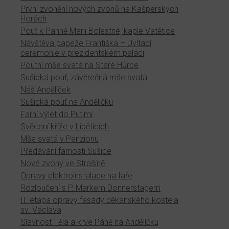
První zvonění nových zvonů na Kašperských
Horách
Pouť k Panně Marii Bolestné, kaple Vatětice
Návštěva papeže Františka – Uvítací
ceremonie v prezidentském paláci
Poutní mše svatá na Staré Hůrce
Sušická pouť, závěrečná mše svatá
Náš Andělíček
Sušická pouť na Andělíčku
Farní výlet do Putimi
Svěcení kříže v Liběticích
Mše svatá v Penzionu
Předávání farnosti Sušice
Nové zvony ve Strašíně
Opravy elektroinstalace na faře
Rozloučení s P. Markem Donnerstagem
II. etapa opravy fasády děkanského kostela
sv. Václava
Slavnost Těla a krve Páně na Andělíčku