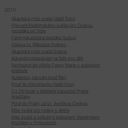
2019
Skautská mše svatá (další foto)
Převzetí Betlémského světla pro Českou
republiku ve Vídni
Farní mikulášská besídka Sušice
Oslava sv. Mikuláše Kolinec
Skautská mše svatá Sušice
Adventní přespávání na faře pro děti
Restaurování oltáře Panny Marie v sušickém
klášteře
Audience, národní pouť Řím
Pouť do Rinchnachu (další foto)
2 x 24 hodin v klášteře kapucínů Praha
Hradčany
Pouť do Prahy za sv. Anežkou Českou
Mše svatá pro rodiny s dětmi
Mše svatá a setkání s biskupem Vlastimilem
Kročilem v Petrovicích