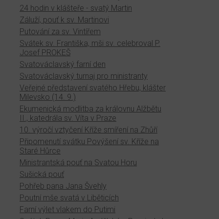
24 hodin v klášteře - svatý Martin
Záluží, pouť k sv. Martinovi
Putování za sv. Vintířem
Svátek sv. Františka, mši sv. celebroval P.
Josef PROKEŠ
Svatováclavský farní den
Svatováclavský turnaj pro ministranty
Veřejné představení svatého Hřebu, klášter
Milevsko (14. 9.)
Ekumenická modlitba za královnu Alžbětu
II., katedrála sv. Víta v Praze
10. výročí vztyčení Kříže smíření na Zhůří
Připomenutí svátku Povýšení sv. Kříže na
Staré Hůrce
Ministrantská pouť na Svatou Horu
Sušická pouť
Pohřeb pana Jana Švehly
Poutní mše svatá v Liběticích
Farní výlet vlakem do Putimi