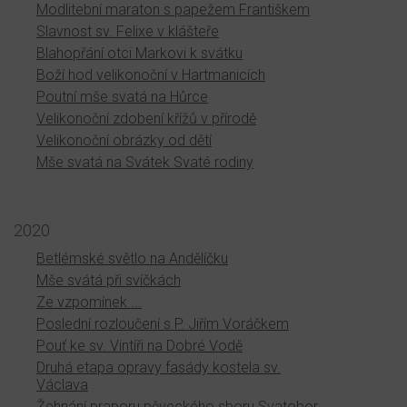
Modlitební maraton s papežem Františkem
Slavnost sv. Felixe v klášteře
Blahopřání otci Markovi k svátku
Boží hod velikonoční v Hartmanicích
Poutní mše svatá na Hůrce
Velikonoční zdobení křížů v přírodě
Velikonoční obrázky od dětí
Mše svatá na Svátek Svaté rodiny
2020
Betlémské světlo na Andělíčku
Mše svátá při svíčkách
Ze vzpomínek ...
Poslední rozloučení s P. Jiřím Voráčkem
Pouť ke sv. Vintíři na Dobré Vodě
Druhá etapa opravy fasády kostela sv.
Václava
Žehnání praporu pěveckého sboru Svatobor