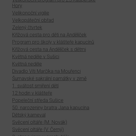
Hory
Velikonoční vigilie
Velkopáteční obřad
Zelený čtvrtek
Křížová cesta pro děti na Andělíček
Program pro školy v klášteře kapucínů
Křížová cesta na Andělíček s dětmi
Květná neděle v Sušici
Květná neděle
Divadlo Víti Marčíka na Mouřenci
Šumavské sakrální památky v zimě
1. svátost smíření dětí
12 hodin v klášteře
Popeleční středa Sušice
50. narozeniny bratra Jana kapucína
Dětský karneval
Svěcení oltáře (M. Novák)
Svěcení oltáře (V. Černý)