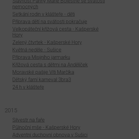
Slavnost Panny Marie Bolestné se svátostí
nemocných
Setkání rodin v klášteře - děti
Příprava dětí na svátosti pokračuje
Velkopáteční křížová cesta - Kašperské
Hory
Zelený čtvrtek - Kašperské Hory
Květná neděle - Sušice
Příprava Misijního jarmarku
Křížová cesta s dětmi na Andělíček
Moravské pašije Víti Marčíka
Dětský farní karneval 3bra3
24 h v klášteře
2015
Silvestr na faře
Půlnoční mše - Kašperské Hory
Adventní duchovní obnova v Sušici