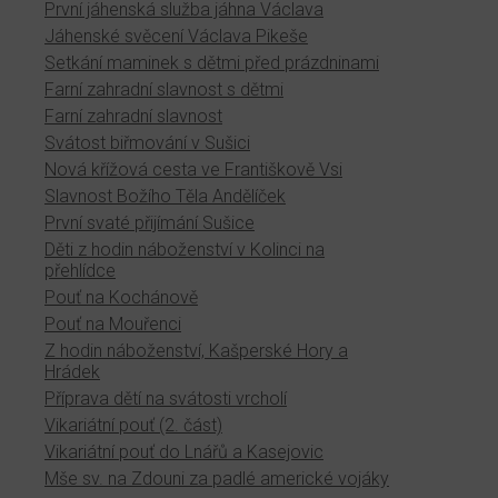
První jáhenská služba jáhna Václava
Jáhenské svěcení Václava Pikeše
Setkání maminek s dětmi před prázdninami
Farní zahradní slavnost s dětmi
Farní zahradní slavnost
Svátost biřmování v Sušici
Nová křížová cesta ve Františkově Vsi
Slavnost Božího Těla Andělíček
První svaté přijímání Sušice
Děti z hodin náboženství v Kolinci na
přehlídce
Pouť na Kochánově
Pouť na Mouřenci
Z hodin náboženství, Kašperské Hory a
Hrádek
Příprava dětí na svátosti vrcholí
Vikariátní pouť (2. část)
Vikariátní pouť do Lnářů a Kasejovic
Mše sv. na Zdouni za padlé americké vojáky