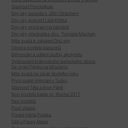
Slavnost Porciunkule
Dny víry, beseda s Jiřím Strachem
Dny víry, koncert Ládi Křížka
Dny víry, program na náměstí
Dny víry, přednáška doc. Tomáše Machuly
Mše svatá k zahájení Dnů víry
Oprava kostela kapucínů
Biřmování a udílení služby akolytátu
Vystoupení královského belgického sboru
De orgel Pijpjes na Mouřenci
Mše svatá na závěr školního roku
První svaté přijímání v Sušici
Slavnost Těla a krve Páně
Noc kostelů kaple sv. Rocha 2017
Noc kostelů
Pouť chlapů
Poutní místa Polska
Děti u Panny Marie