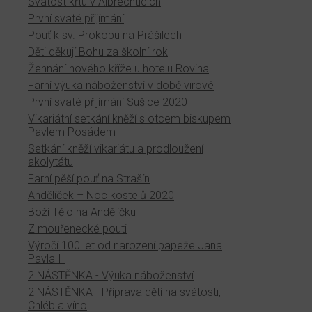
Svátost křtu v Albrechticích
První svaté přijímání
Pouť k sv. Prokopu na Prášilech
Děti děkují Bohu za školní rok
Žehnání nového kříže u hotelu Rovina
Farní výuka náboženství v době virové
První svaté přijímání Sušice 2020
Vikariátní setkání kněží s otcem biskupem
Pavlem Posádem
Setkání kněží vikariátu a prodloužení
akolytátu
Farní pěší pouť na Strašín
Andělíček – Noc kostelů 2020
Boží Tělo na Andělíčku
Z mouřenecké pouti
Výročí 100 let od narození papeže Jana
Pavla II
2 NÁSTĚNKA - Výuka náboženství
2 NÁSTĚNKA - Příprava dětí na svátosti,
Chléb a víno