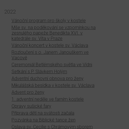
2022
Vánoční program pro školy v kostele
Mše sv. na poděkování se vzpomínkou na
zesnulého papeže Benedikta XVI. v
katedrále sv. Víta v Praze
Vánoční koncert v kostele sv. Václava
Rozloučení s o. Janem Janouškem ve
Vacově
Ceremoniál Betlémského světla ve Vídni
Setkání s P. Slávkem Holým
Adventní duchovní obnova pro ženy
Mikulášská besídka v kostele sv. Václava
Advent pro ženy
1. adventní neděle ve farním kostele
Opravy sušické fary
Příprava dětí na svátosti začala
Pozvánka na Biblické tance žen
Oslava sv. Cecílie s Chrámovým sborem