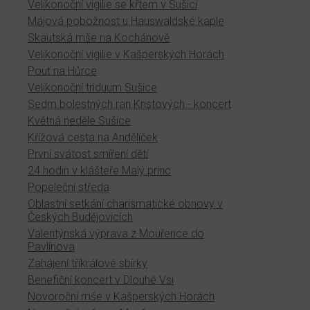
Velikonoční vigilie se křtem v Sušici
Májová pobožnost u Hauswaldské kaple
Skautská mše na Kochánově
Velikonoční vigilie v Kašperských Horách
Pouť na Hůrce
Velikonoční triduum Sušice
Sedm bolestných ran Kristových - koncert
Květná neděle Sušice
Křížová cesta na Andělíček
První svátost smíření dětí
24 hodin v klášteře Malý princ
Popeleční středa
Oblastní setkání charismatické obnovy v
Českých Budějovicích
Valentýnská výprava z Mouřence do
Pavlínova
Zahájení tříkrálové sbírky
Benefiční koncert v Dlouhé Vsi
Novoroční mše v Kašperských Horách