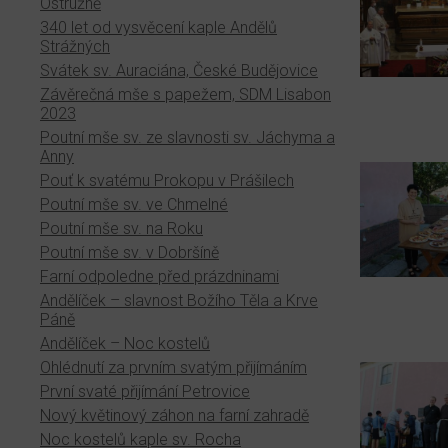
Ostružně
340 let od vysvěcení kaple Andělů
Strážných
Svátek sv. Auraciána, České Budějovice
Závěrečná mše s papežem, SDM Lisabon
2023
Poutní mše sv. ze slavnosti sv. Jáchyma a
Anny
Pouť k svatému Prokopu v Prášilech
Poutní mše sv. ve Chmelné
Poutní mše sv. na Roku
Poutní mše sv. v Dobršíně
Farní odpoledne před prázdninami
Andělíček – slavnost Božího Těla a Krve
Páně
Andělíček – Noc kostelů
Ohlédnutí za prvním svatým přijímáním
První svaté přijímání Petrovice
Nový květinový záhon na farní zahradě
Noc kostelů kaple sv. Rocha