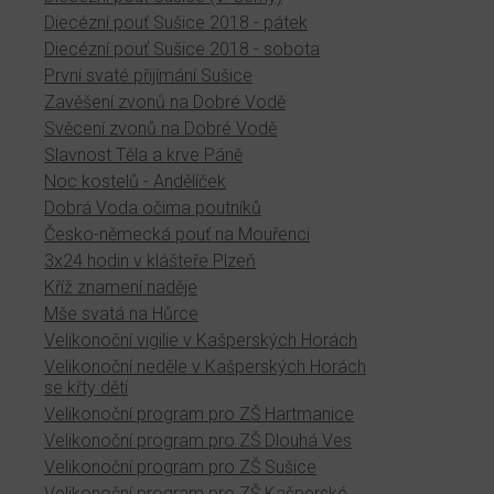
Diecézní pouť Sušice 2018 - pátek
Diecézní pouť Sušice 2018 - sobota
První svaté přijímání Sušice
Zavěšení zvonů na Dobré Vodě
Svěcení zvonů na Dobré Vodě
Slavnost Těla a krve Páně
Noc kostelů - Andělíček
Dobrá Voda očima poutníků
Česko-německá pouť na Mouřenci
3x24 hodin v klášteře Plzeň
Kříž znamení naděje
Mše svatá na Hůrce
Velikonoční vigilie v Kašperských Horách
Velikonoční neděle v Kašperských Horách
se křty dětí
Velikonoční program pro ZŠ Hartmanice
Velikonoční program pro ZŠ Dlouhá Ves
Velikonoční program pro ZŠ Sušice
Velikonoční program pro ZŠ Kašperské