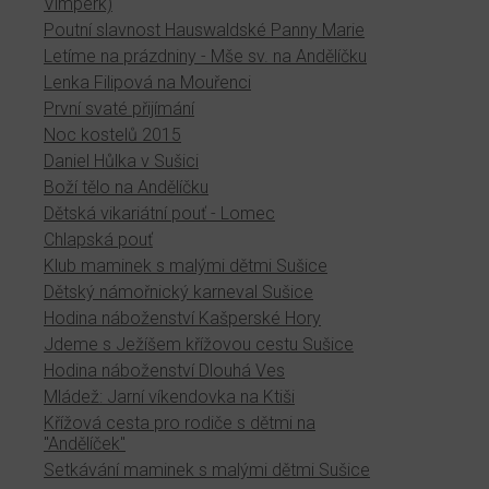
Vimperk)
Poutní slavnost Hauswaldské Panny Marie
Letíme na prázdniny - Mše sv. na Andělíčku
Lenka Filipová na Mouřenci
První svaté přijímání
Noc kostelů 2015
Daniel Hůlka v Sušici
Boží tělo na Andělíčku
Dětská vikariátní pouť - Lomec
Chlapská pouť
Klub maminek s malými dětmi Sušice
Dětský námořnický karneval Sušice
Hodina náboženství Kašperské Hory
Jdeme s Ježíšem křížovou cestu Sušice
Hodina náboženství Dlouhá Ves
Mládež: Jarní víkendovka na Ktiši
Křížová cesta pro rodiče s dětmi na
"Andělíček"
Setkávání maminek s malými dětmi Sušice