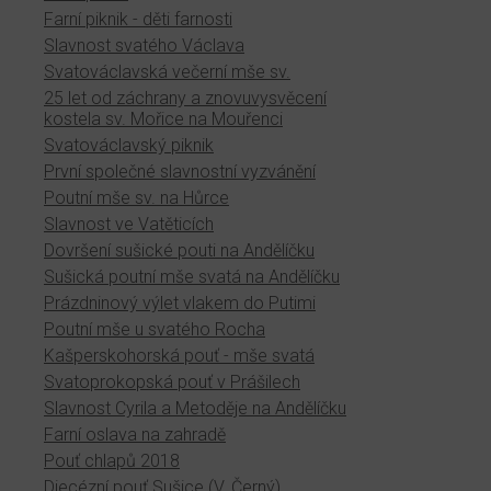
Farní piknik - děti farnosti
Slavnost svatého Václava
Svatováclavská večerní mše sv.
25 let od záchrany a znovuvysvěcení
kostela sv. Mořice na Mouřenci
Svatováclavský piknik
První společné slavnostní vyzvánění
Poutní mše sv. na Hůrce
Slavnost ve Vatěticích
Dovršení sušické pouti na Andělíčku
Sušická poutní mše svatá na Andělíčku
Prázdninový výlet vlakem do Putimi
Poutní mše u svatého Rocha
Kašperskohorská pouť - mše svatá
Svatoprokopská pouť v Prášilech
Slavnost Cyrila a Metoděje na Andělíčku
Farní oslava na zahradě
Pouť chlapů 2018
Diecézní pouť Sušice (V. Černý)