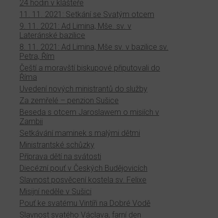
24 hodin v klášteře
11. 11. 2021: Setkání se Svatým otcem
9. 11. 2021: Ad Limina, Mše. sv. v
Lateránské bazilice
8. 11. 2021: Ad Limina, Mše sv. v bazilice sv.
Petra, Řím
Čeští a moravští biskupové připutovali do
Říma
Uvedení nových ministrantů do služby
Za zemřelé – penzion Sušice
Beseda s otcem Jaroslawem o misiích v
Zambii
Setkávání maminek s malými dětmi
Ministrantské schůzky
Příprava dětí na svátosti
Diecézní pouť v Českých Budějovicích
Slavnost posvěcení kostela sv. Felixe
Misijní neděle v Sušici
Pouť ke svatému Vintíři na Dobré Vodě
Slavnost svatého Václava, farní den