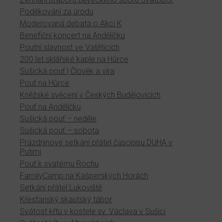
Poděkování za úrodu
Moderovaná debata o Akci K
Benefiční koncert na Andělíčku
Poutní slavnost ve Vatěticích
200 let sklářské kaple na Hůrce
Sušická pouť | Člověk a víra
Pouť na Hůrce
Kněžské svěcení v Českých Budějovicích
Pouť na Andělíčku
Sušická pouť – neděle
Sušická pouť – sobota
Prázdninové setkání přátel časopisu DUHA v
Putimi
Pouť k svatému Rochu
FamilyCamp na Kašperských Horách
Setkání přátel Lukoviště
Křesťanský skautský tábor
Svátost křtu v kostele sv. Václava v Sušici