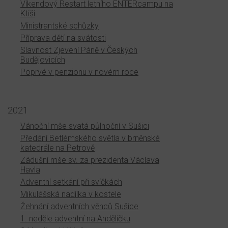
Víkendový Restart letního ENTERcampu na
Ktiši
Ministrantské schůzky
Příprava dětí na svátosti
Slavnost Zjevení Páně v Českých
Budějovicích
Poprvé v penzionu v novém roce
2021
Vánoční mše svatá půlnoční v Sušici
Předání Betlémského světla v brněnské
katedrále na Petrově
Zádušní mše sv. za prezidenta Václava
Havla
Adventní setkání při svíčkách
Mikulášská nadílka v kostele
Žehnání adventních věnců Sušice
1. neděle adventní na Andělíčku