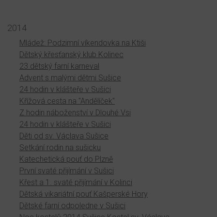
2014
Mládež: Podzimní víkendovka na Ktiši
Dětský křesťanský klub Kolinec
23.dětský farní karneval
Advent s malými dětmi Sušice
24 hodin v klášteře v Sušici
Křížová cesta na "Andělíček"
Z hodin náboženství v Dlouhé Vsi
24 hodin v klášteře v Sušici
Děti od sv. Václava Sušice
Setkání rodin na sušicku
Katechetická pouť do Plzně
První svaté přijímání v Sušici
Křest a 1. svaté přijímání v Kolinci
Dětská vikariátní pouť Kašperské Hory
Dětské farní odpoledne v Sušici