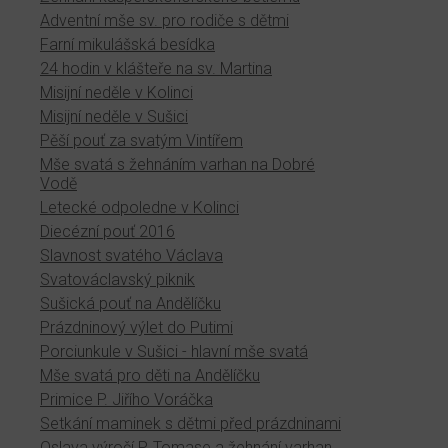
Adventní mše sv. pro rodiče s dětmi
Farní mikulášská besídka
24 hodin v klášteře na sv. Martina
Misijní neděle v Kolinci
Misijní neděle v Sušici
Pěší pouť za svatým Vintířem
Mše svatá s žehnáním varhan na Dobré
Vodě
Letecké odpoledne v Kolinci
Diecézní pouť 2016
Slavnost svatého Václava
Svatováclavský piknik
Sušická pouť na Andělíčku
Prázdninový výlet do Putimi
Porciunkule v Sušici - hlavní mše svatá
Mše svatá pro děti na Andělíčku
Primice P. Jiřího Voráčka
Setkání maminek s dětmi před prázdninami
Oslava výročí P. Tomase a žehnání varhan