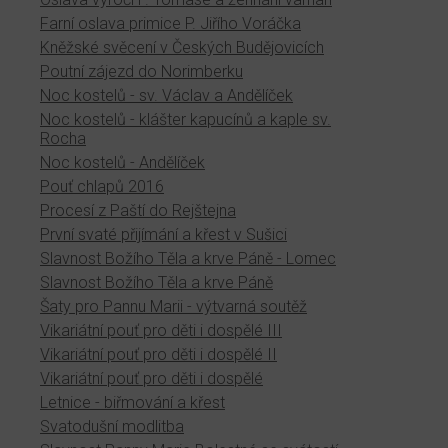
Farní oslava primice P. Jiřího Voráčka
Kněžské svěcení v Českých Budějovicích
Poutní zájezd do Norimberku
Noc kostelů - sv. Václav a Andělíček
Noc kostelů - klášter kapucínů a kaple sv.
Rocha
Noc kostelů - Andělíček
Pouť chlapů 2016
Procesí z Paští do Rejštejna
První svaté přijímání a křest v Sušici
Slavnost Božího Těla a krve Páně - Lomec
Slavnost Božího Těla a krve Páně
Šaty pro Pannu Marii - výtvarná soutěž
Vikariátní pouť pro děti i dospělé III
Vikariátní pouť pro děti i dospělé II
Vikariátní pouť pro děti i dospělé
Letnice - biřmování a křest
Svatodušní modlitba