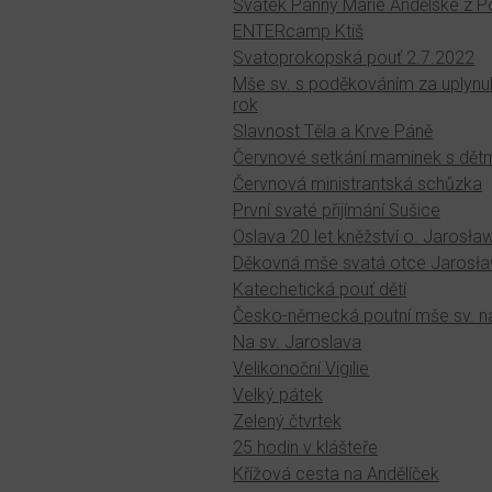
Svátek Panny Marie Andělské z P
ENTERcamp Ktiš
Svatoprokopská pouť 2.7.2022
Mše sv. s poděkováním za uplynul
rok
Slavnost Těla a Krve Páně
Červnové setkání maminek s dět
Červnová ministrantská schůzka
První svaté přijímání Sušice
Oslava 20 let kněžství o. Jarosła
Děkovná mše svatá otce Jarosł
Katechetická pouť dětí
Česko-německá poutní mše sv. n
Na sv. Jaroslava
Velikonoční Vigilie
Velký pátek
Zelený čtvrtek
25 hodin v klášteře
Křížová cesta na Andělíček