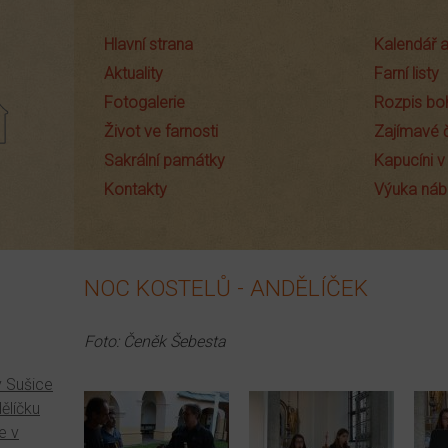
Hlavní strana
Kalendář a
Aktuality
Farní listy
Fotogalerie
Rozpis bo
Život ve farnosti
Zajímavé 
Sakrální památky
Kapucíni v
Kontakty
Výuka náb
NOC KOSTELŮ - ANDĚLÍČEK
Foto: Čeněk Šebesta
y Sušice
ělíčku
e v