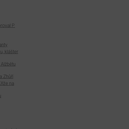
roval P.
anty
, klášter
 Alžbětu
a Zhůří
říže na
u