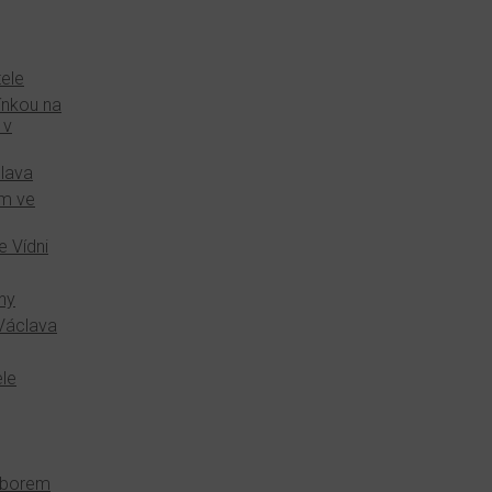
ele
ínkou na
 v
clava
em ve
 Vídni
ny
 Václava
ele
 sborem