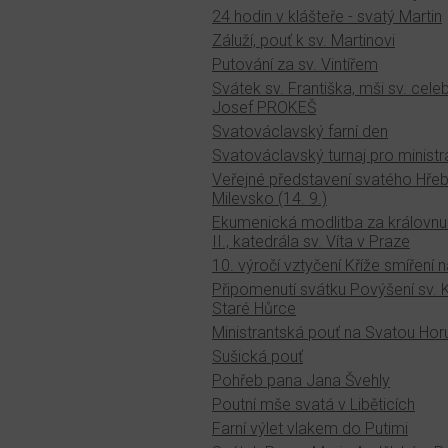
24 hodin v klášteře - svatý Martin
Záluží, pouť k sv. Martinovi
Putování za sv. Vintířem
Svátek sv. Františka, mši sv. celeb
Josef PROKEŠ
Svatováclavský farní den
Svatováclavský turnaj pro ministr
Veřejné představení svatého Hřebu
Milevsko (14. 9.)
Ekumenická modlitba za královnu
II., katedrála sv. Víta v Praze
10. výročí vztyčení Kříže smíření n
Připomenutí svátku Povýšení sv. K
Staré Hůrce
Ministrantská pouť na Svatou Hor
Sušická pouť
Pohřeb pana Jana Švehly
Poutní mše svatá v Liběticích
Farní výlet vlakem do Putimi