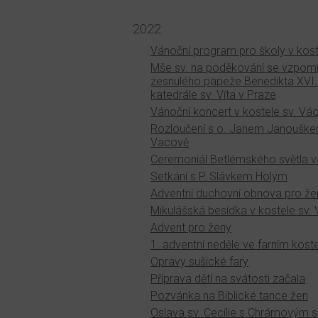
2022
Vánoční program pro školy v kost
Mše sv. na poděkování se vzpom
zesnulého papeže Benedikta XVI.
katedrále sv. Víta v Praze
Vánoční koncert v kostele sv. Vá
Rozloučení s o. Janem Janoušk
Vacově
Ceremoniál Betlémského světla ve
Setkání s P. Slávkem Holým
Adventní duchovní obnova pro že
Mikulášská besídka v kostele sv.
Advent pro ženy
1. adventní neděle ve farním kost
Opravy sušické fary
Příprava dětí na svátosti začala
Pozvánka na Biblické tance žen
Oslava sv. Cecílie s Chrámovým