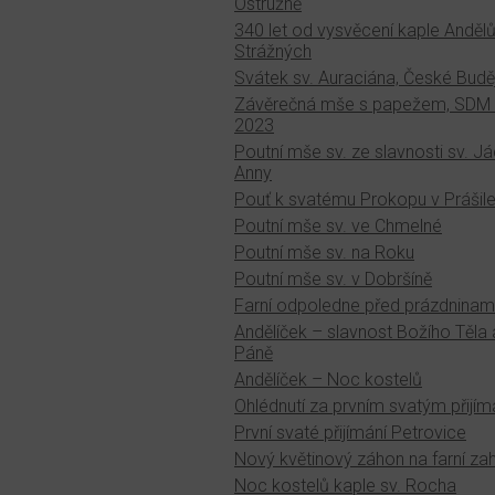
Ostružně
340 let od vysvěcení kaple Anděl
Strážných
Svátek sv. Auraciána, České Budě
Závěrečná mše s papežem, SDM 
2023
Poutní mše sv. ze slavnosti sv. 
Anny
Pouť k svatému Prokopu v Prášil
Poutní mše sv. ve Chmelné
Poutní mše sv. na Roku
Poutní mše sv. v Dobršíně
Farní odpoledne před prázdninam
Andělíček – slavnost Božího Těla 
Páně
Andělíček – Noc kostelů
Ohlédnutí za prvním svatým přijí
První svaté přijímání Petrovice
Nový květinový záhon na farní za
Noc kostelů kaple sv. Rocha