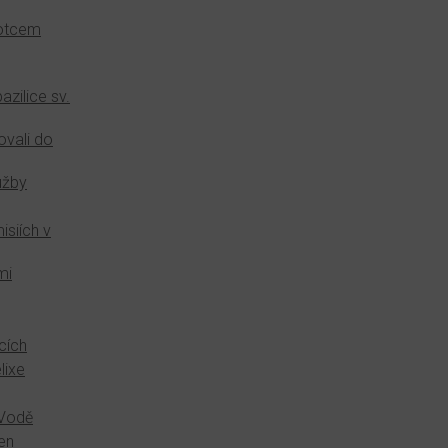
 otcem
azilice sv.
ovali do
užby
siích v
mi
cích
lixe
 Vodě
en