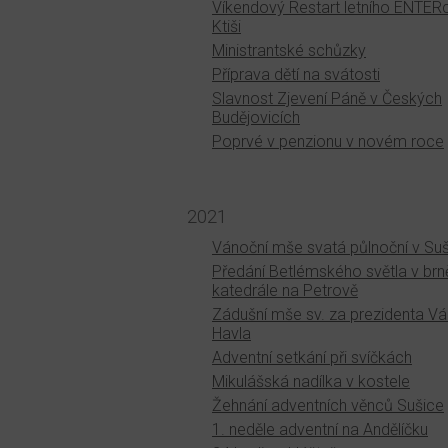
Víkendový Restart letního ENTE
Ktiši
Ministrantské schůzky
Příprava dětí na svátosti
Slavnost Zjevení Páně v Českých
Budějovicích
Poprvé v penzionu v novém roce
2021
Vánoční mše svatá půlnoční v Suš
Předání Betlémského světla v br
katedrále na Petrově
Zádušní mše sv. za prezidenta V
Havla
Adventní setkání při svíčkách
Mikulášská nadílka v kostele
Žehnání adventních věnců Sušice
1. neděle adventní na Andělíčku