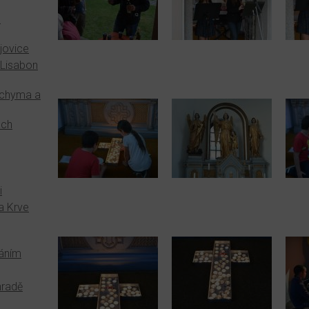
ů
jovice
Lisabon
Jáchyma a
ech
i
a Krve
máním
hradě