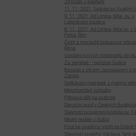
24 hodin v klášteře
11. 11. 2021: Setkání se Svatým
9. 11. 2021: Ad Limina, Mše. sv. v
Lateránské bazilice
8. 11. 2021: Ad Limina, Mše sv. v b
Petra, Řím
Čeští a moravští biskupové připut
Říma
Uvedení nových ministrantů do sl
Za zemřelé – penzion Sušice
Beseda s otcem Jaroslawem o mi
Zambii
Setkávání maminek s malými dět
Ministrantské schůzky
Příprava dětí na svátosti
Diecézní pouť v Českých Budějovi
Slavnost posvěcení kostela sv. Fe
Misijní neděle v Sušici
Pouť ke svatému Vintíři na Dobré
Slavnost svatého Václava, farní d