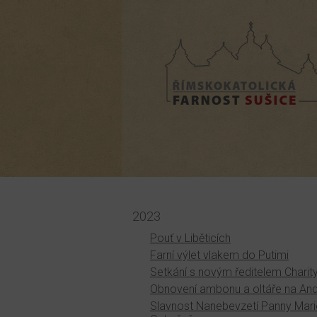
Farnost Sušice
2023
Pouť v Liběticích
Farní výlet vlakem do Putimi
Setkání s novým ředitelem Charit
Obnovení ambonu a oltáře na And
Slavnost Nanebevzetí Panny Mari