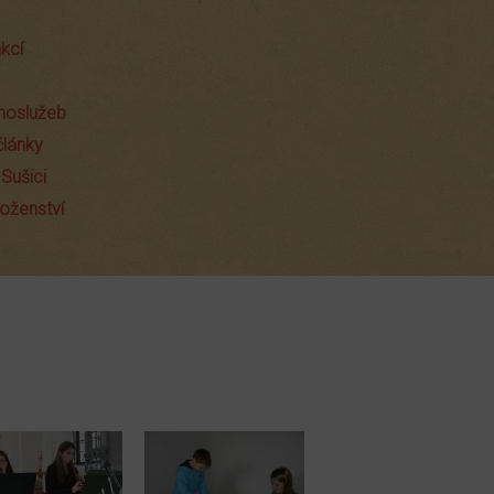
kcí
hoslužeb
články
 Sušici
oženství