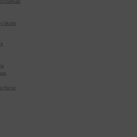
orciunkule
ý školní
mi
wa
awa
a Hůrce