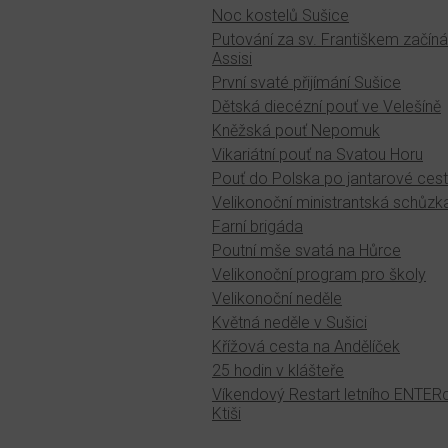
Noc kostelů Sušice
Putování za sv. Františkem začíná
Assisi
První svaté přijímání Sušice
Dětská diecézní pouť ve Velešíně
Kněžská pouť Nepomuk
Vikariátní pouť na Svatou Horu
Pouť do Polska po jantarové ces
Velikonoční ministrantská schůzk
Farní brigáda
Poutní mše svatá na Hůrce
Velikonoční program pro školy
Velikonoční neděle
Květná neděle v Sušici
Křížová cesta na Andělíček
25 hodin v klášteře
Víkendový Restart letního ENTE
Ktiši