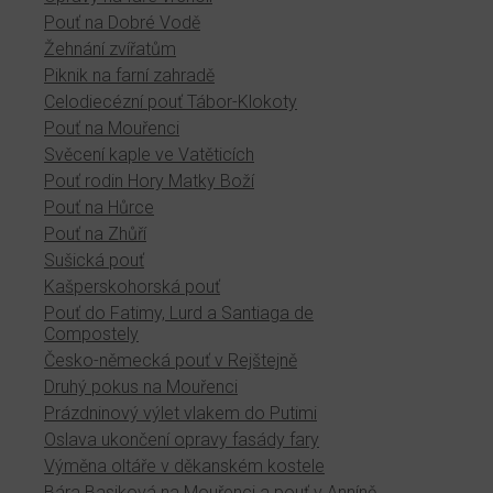
Pouť na Dobré Vodě
Žehnání zvířatům
Piknik na farní zahradě
Celodiecézní pouť Tábor-Klokoty
Pouť na Mouřenci
Svěcení kaple ve Vatěticích
Pouť rodin Hory Matky Boží
Pouť na Hůrce
Pouť na Zhůří
Sušická pouť
Kašperskohorská pouť
Pouť do Fatimy, Lurd a Santiaga de
Compostely
Česko-německá pouť v Rejštejně
Druhý pokus na Mouřenci
Prázdninový výlet vlakem do Putimi
Oslava ukončení opravy fasády fary
Výměna oltáře v děkanském kostele
Bára Basiková na Mouřenci a pouť v Anníně