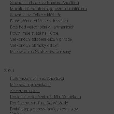
Slavnost Těla a krve Páně na Andělíčku
Modlitební maraton s papežem Františkem
Slavnost sv. Felixe v klášteře
Blahopřání otci Markovi k svátku
Boží hod velikonoční v Hartmanicích
Poutní mše svatá na Hůrce
Velikonoční zdobení křížů v přírodě
Velikonoční obrázky od dětí
Mše svatá na Svátek Svaté rodiny
2020
Betlémské světlo na Andělíčku
Mše svátá při svíčkách
Ze vzpomínek ...
Poslední rozloučení s P. Jiřím Voráčkem
Pouť ke sv. Vintíři na Dobré Vodě
Druhá etapa opravy fasády kostela sv.
Václava