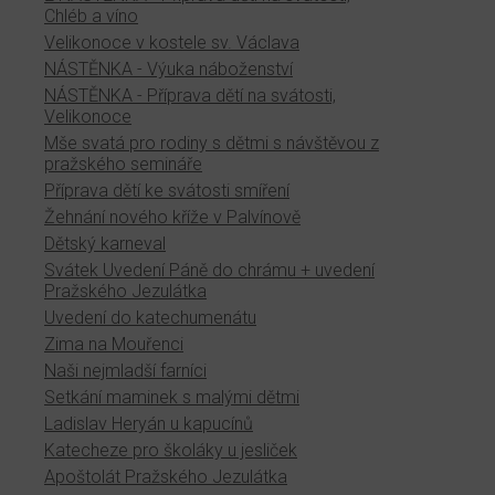
Chléb a víno
Velikonoce v kostele sv. Václava
NÁSTĚNKA - Výuka náboženství
NÁSTĚNKA - Příprava dětí na svátosti,
Velikonoce
Mše svatá pro rodiny s dětmi s návštěvou z
pražského semináře
Příprava dětí ke svátosti smíření
Žehnání nového kříže v Palvínově
Dětský karneval
Svátek Uvedení Páně do chrámu + uvedení
Pražského Jezulátka
Uvedení do katechumenátu
Zima na Mouřenci
Naši nejmladší farníci
Setkání maminek s malými dětmi
Ladislav Heryán u kapucínů
Katecheze pro školáky u jesliček
Apoštolát Pražského Jezulátka