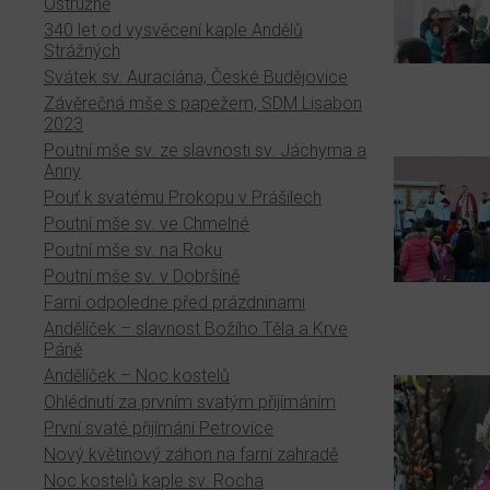
Ostružně
340 let od vysvěcení kaple Andělů
Strážných
Svátek sv. Auraciána, České Budějovice
Závěrečná mše s papežem, SDM Lisabon
2023
Poutní mše sv. ze slavnosti sv. Jáchyma a
Anny
Pouť k svatému Prokopu v Prášilech
Poutní mše sv. ve Chmelné
Poutní mše sv. na Roku
Poutní mše sv. v Dobršíně
Farní odpoledne před prázdninami
Andělíček – slavnost Božího Těla a Krve
Páně
Andělíček – Noc kostelů
Ohlédnutí za prvním svatým přijímáním
První svaté přijímání Petrovice
Nový květinový záhon na farní zahradě
Noc kostelů kaple sv. Rocha