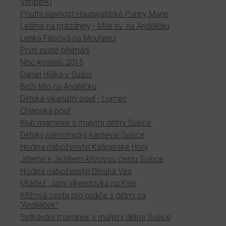
Vimperk)
Poutní slavnost Hauswaldské Panny Marie
Letíme na prázdniny - Mše sv. na Andělíčku
Lenka Filipová na Mouřenci
První svaté přijímání
Noc kostelů 2015
Daniel Hůlka v Sušici
Boží tělo na Andělíčku
Dětská vikariátní pouť - Lomec
Chlapská pouť
Klub maminek s malými dětmi Sušice
Dětský námořnický karneval Sušice
Hodina náboženství Kašperské Hory
Jdeme s Ježíšem křížovou cestu Sušice
Hodina náboženství Dlouhá Ves
Mládež: Jarní víkendovka na Ktiši
Křížová cesta pro rodiče s dětmi na
"Andělíček"
Setkávání maminek s malými dětmi Sušice