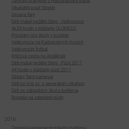
Žehnání pramene u Hauswaldské kaple
Vikariátní pouť Strašín
Oprava fary
Děti malují nedělní čtení - Velikonoce
4x24 hodin v klášteře OLOMOUC
Program pro školy v kostele
Velikonoce na Kašperských Horách
Velikonoční fotbal
Křížová cesta na Andělíček
Děti malují nedělní čtení - Půst 2017
44 hodin v klášteře půst 2017
Dětský farní karneval
Děti po mši sv. s generálním vikářem
Děti ze základních škol u betléma
Brigáda na zateplení půdy
2016
Žehnání kašperskohorského betlému