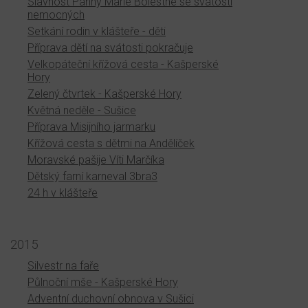
Slavnost Panny Marie Bolestné se svátostí
nemocných
Setkání rodin v klášteře - děti
Příprava dětí na svátosti pokračuje
Velkopáteční křížová cesta - Kašperské
Hory
Zelený čtvrtek - Kašperské Hory
Květná neděle - Sušice
Příprava Misijního jarmarku
Křížová cesta s dětmi na Andělíček
Moravské pašije Víti Marčíka
Dětský farní karneval 3bra3
24 h v klášteře
2015
Silvestr na faře
Půlnoční mše - Kašperské Hory
Adventní duchovní obnova v Sušici