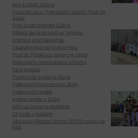
Noc kostelů Sušice
Putování za sv. Františkem začíná | Pouť do
Assisi
První svaté přijímání Sušice
Dětská diecézní pouť ve Velešíně
Kněžská pouť Nepomuk
Vikariátní pouť na Svatou Horu
Pouť do Polska po jantarové cestě
Velikonoční ministrantská schůzka
Farní brigáda
Poutní mše svatá na Hůrce
Velikonoční program pro školy
Velikonoční neděle
Květná neděle v Sušici
Křížová cesta na Andělíček
25 hodin v klášteře
Víkendový Restart letního ENTERcampu na
Ktiši