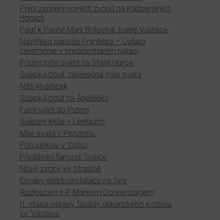
První zvonění nových zvonů na Kašperských
Horách
Pouť k Panně Marii Bolestné, kaple Vatětice
Návštěva papeže Františka – Uvítací
ceremonie v prezidentském paláci
Poutní mše svatá na Staré Hůrce
Sušická pouť, závěrečná mše svatá
Náš Andělíček
Sušická pouť na Andělíčku
Farní výlet do Putimi
Svěcení kříže v Liběticích
Mše svatá v Penzionu
Porciunkule v Sušici
Předávání farnosti Sušice
Nové zvony ve Strašíně
Opravy elektroinstalace na faře
Rozloučení s P. Markem Donnerstagem
II. etapa opravy fasády děkanského kostela
sv. Václava