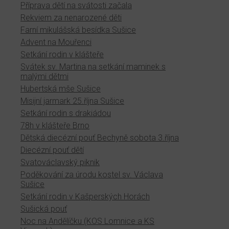
Příprava dětí na svátosti začala
Rekviem za nenarozené děti
Farní mikulášská besídka Sušice
Advent na Mouřenci
Setkání rodin v klášteře
Svátek sv. Martina na setkání maminek s
malými dětmi
Hubertská mše Sušice
Misijní jarmark 25.října Sušice
Setkání rodin s drakiádou
78h v klášteře Brno
Dětská diecézní pouť Bechyně sobota 3.října
Diecézní pouť dětí
Svatováclavský piknik
Poděkování za úrodu kostel sv. Václava
Sušice
Setkání rodin v Kašperských Horách
Sušická pouť
Noc na Andělíčku (KOS Lomnice a KS