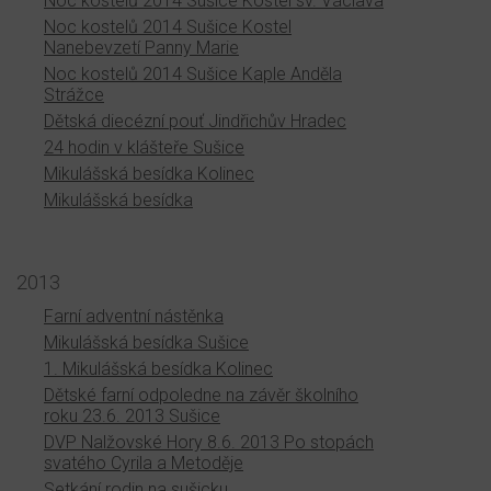
Noc kostelů 2014 Sušice Kostel sv. Václava
Noc kostelů 2014 Sušice Kostel
Nanebevzetí Panny Marie
Noc kostelů 2014 Sušice Kaple Anděla
Strážce
Dětská diecézní pouť Jindřichův Hradec
24 hodin v klášteře Sušice
Mikulášská besídka Kolinec
Mikulášská besídka
2013
Farní adventní nástěnka
Mikulášská besídka Sušice
1. Mikulášská besídka Kolinec
Dětské farní odpoledne na závěr školního
roku 23.6. 2013 Sušice
DVP Nalžovské Hory 8.6. 2013 Po stopách
svatého Cyrila a Metoděje
Setkání rodin na sušicku