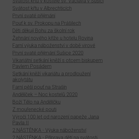
Svátost křtu v kostele sv. Václava v Sušici
Svátost křtu v Albrechticích
První svaté přijímání
Pouť k sv. Prokopu na Prášilech
Děti děkují Bohu za školní rok
Žehnání nového kříže u hotelu Rovina
Farní výuka náboženství v době virové
První svaté přijímání Sušice 2020
Vikariátní setkání kněží s otcem biskupem
Pavlem Posádem
Setkání kněží vikariátu a prodloužení
akolytátu
Farní pěší pouť na Strašín
Andělíček – Noc kostelů 2020
Boží Tělo na Andělíčku
Z mouřenecké pouti
Výročí 100 let od narození papeže Jana
Pavla II
2 NÁSTĚNKA - Výuka náboženství
2 NÁSTĚNKA - Příprava dětí na svátosti,