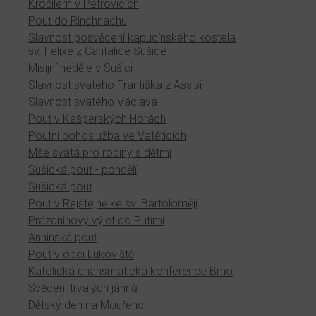
Kročilem v Petrovicích
Pouť do Rinchnachu
Slavnost posvěcení kapucínského kostela
sv. Felixe z Cantalice Sušice
Misijní neděle v Sušici
Slavnost svatého Františka z Assisi
Slavnost svatého Václava
Pouť v Kašperských Horách
Poutní bohoslužba ve Vatěticích
Mše svatá pro rodiny s dětmi
Sušická pouť - pondělí
Sušická pouť
Pouť v Rejštejně ke sv. Bartoloměji
Prázdninový výlet do Putimi
Annínská pouť
Pouť v obci Lukoviště
Katolická charismatická konference Brno
Svěcení trvalých jáhnů
Dětský den na Mouřenci