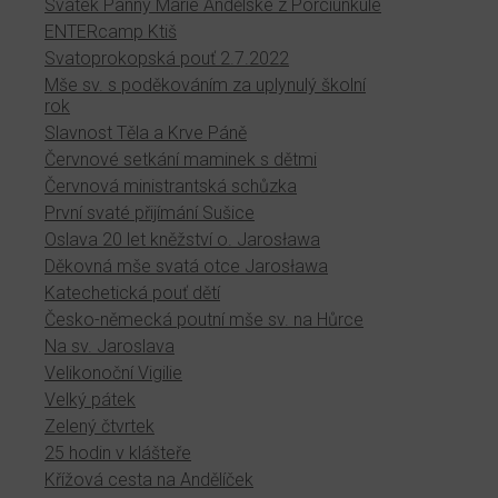
Svátek Panny Marie Andělské z Porciunkule
ENTERcamp Ktiš
Svatoprokopská pouť 2.7.2022
Mše sv. s poděkováním za uplynulý školní
rok
Slavnost Těla a Krve Páně
Červnové setkání maminek s dětmi
Červnová ministrantská schůzka
První svaté přijímání Sušice
Oslava 20 let kněžství o. Jarosława
Děkovná mše svatá otce Jarosława
Katechetická pouť dětí
Česko-německá poutní mše sv. na Hůrce
Na sv. Jaroslava
Velikonoční Vigilie
Velký pátek
Zelený čtvrtek
25 hodin v klášteře
Křížová cesta na Andělíček