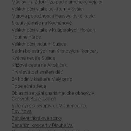
Mše sv. na Zdouni za padlé americké vojáky
Velikonoční vigilie se křtem v Sušici
Májová pobožnost u Hauswaldské kaple
Skautská mše na Kochánově
Velikonoční vigilie v Kašperských Horách
Pouť na Hůrce
Velikonoční triduum Sušice
Sedm bolestných ran Kristových - koncert
Květná neděle Sušice
Křížová cesta na Andělíček
První svátost smíření dětí
24 hodin v klášteře Malý princ
Popeleční středa
Oblastní setkání charismatické obnovy v
Českých Budějovicích
Valentýnská výprava z Mouřence do
Pavlínova
Zahájení tříkrálové sbírky
Benefiční koncert v Dlouhé Vsi