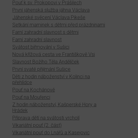
Pouť k sv. Prokopovi v Prášilech
První jáhenská služba jáhna Václava
Jáhenské svěcení Václava Pikeše
Setkání maminek s dětmi před prázdninami
Farní zahradní slavnost s dětmi
Farní zahradní slavnost
Svátost biřmování v Sušici
Nová křížová cesta ve Františkově Vsi
Slavnost Božího Těla Andělíček
První svaté přijímání Sušice
Děti z hodin náboženství v Kolinci na
přehlídce
Pouť na Kochánově
Pouť na Mouřenci
Z hodin náboženství, Kašperské Hory a
Hrádek
Příprava dětí na svátosti vrcholí
Vikariátní pouť (2. část)
Vikariátní pouť do Lnářů a Kasejovic