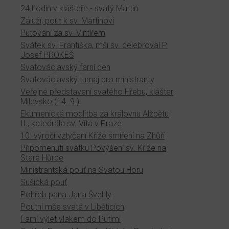
24 hodin v klášteře - svatý Martin
Záluží, pouť k sv. Martinovi
Putování za sv. Vintířem
Svátek sv. Františka, mši sv. celebroval P.
Josef PROKEŠ
Svatováclavský farní den
Svatováclavský turnaj pro ministranty
Veřejné představení svatého Hřebu, klášter
Milevsko (14. 9.)
Ekumenická modlitba za královnu Alžbětu
II., katedrála sv. Víta v Praze
10. výročí vztyčení Kříže smíření na Zhůří
Připomenutí svátku Povýšení sv. Kříže na
Staré Hůrce
Ministrantská pouť na Svatou Horu
Sušická pouť
Pohřeb pana Jana Švehly
Poutní mše svatá v Liběticích
Farní výlet vlakem do Putimi