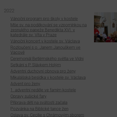
2022
Vánoční program pro školy v kostele
Mše sv. na poděkování se vzpomínkou na
zesnulého papeže Benedikta XVI. v
katedrále sv. Víta v Praze
Vánoční koncert v kostele sv. Václava
Rozloučení s o. Janem Janouškem ve
Vacově
Ceremoniál Betlémského světla ve Vídni
Setkání s P. Slávkem Holým
Adventní duchovní obnova pro ženy
Mikulášská besídka v kostele sv. Václava
Advent pro ženy
1. adventní neděle ve farním kostele
Opravy sušické fary
Příprava dětí na svátosti začala
Pozvánka na Biblické tance žen
Oslava sv. Cecílie s Chrámovým sborem