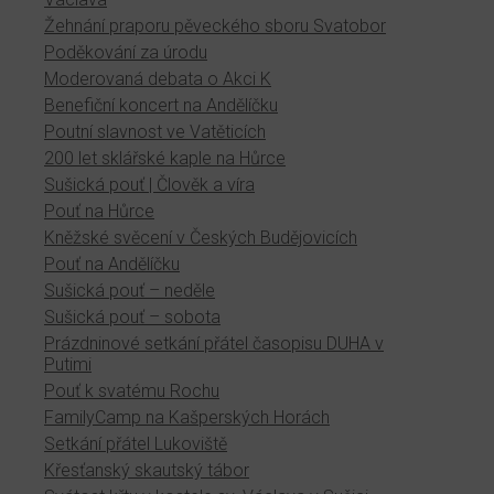
Žehnání praporu pěveckého sboru Svatobor
Poděkování za úrodu
Moderovaná debata o Akci K
Benefiční koncert na Andělíčku
Poutní slavnost ve Vatěticích
200 let sklářské kaple na Hůrce
Sušická pouť | Člověk a víra
Pouť na Hůrce
Kněžské svěcení v Českých Budějovicích
Pouť na Andělíčku
Sušická pouť – neděle
Sušická pouť – sobota
Prázdninové setkání přátel časopisu DUHA v
Putimi
Pouť k svatému Rochu
FamilyCamp na Kašperských Horách
Setkání přátel Lukoviště
Křesťanský skautský tábor