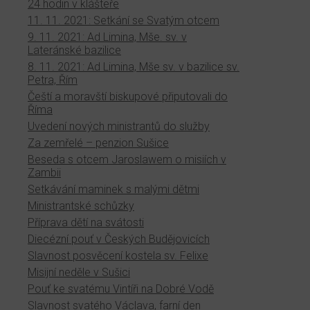
24 hodin v klášteře
11. 11. 2021: Setkání se Svatým otcem
9. 11. 2021: Ad Limina, Mše. sv. v
Lateránské bazilice
8. 11. 2021: Ad Limina, Mše sv. v bazilice sv.
Petra, Řím
Čeští a moravští biskupové připutovali do
Říma
Uvedení nových ministrantů do služby
Za zemřelé – penzion Sušice
Beseda s otcem Jaroslawem o misiích v
Zambii
Setkávání maminek s malými dětmi
Ministrantské schůzky
Příprava dětí na svátosti
Diecézní pouť v Českých Budějovicích
Slavnost posvěcení kostela sv. Felixe
Misijní neděle v Sušici
Pouť ke svatému Vintíři na Dobré Vodě
Slavnost svatého Václava, farní den