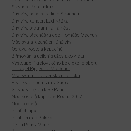
Slavnost Porciunkule
Dny víry, beseda s Jiřím Strachem
Dny víry, koncert Ládi Křížka
Dny víry, program na náměstí
Dny víry, přednáška doc. Tomáše Machuly
Mše svatá k zahájení Dnů víry
Oprava kostela kapucínů
Biřmování a udílení služby akolytátu
Vystoupení královského belgického sboru
De orgel Pijpjes na Mouřenci
Mše svatá na závěr školního roku
První svaté přijímání v Sušici
Slavnost Těla a krve Páně
Noc kostelů kaple sv. Rocha 2017
Noc kostelů
Pouť chlapů
Poutní místa Polska
Děti u Panny Marie