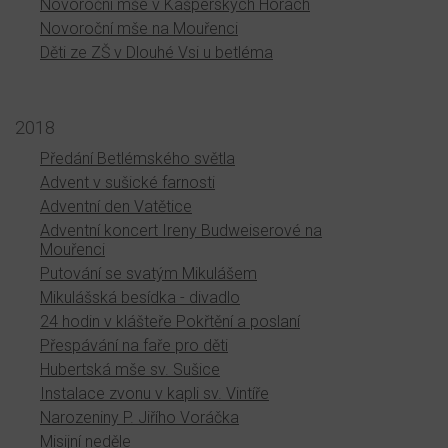
Novoroční mše v Kašperských Horách
Novoroční mše na Mouřenci
Děti ze ZŠ v Dlouhé Vsi u betléma
2018
Předání Betlémského světla
Advent v sušické farnosti
Adventní den Vatětice
Adventní koncert Ireny Budweiserové na
Mouřenci
Putování se svatým Mikulášem
Mikulášská besídka - divadlo
24 hodin v klášteře Pokřtění a poslaní
Přespávání na faře pro děti
Hubertská mše sv. Sušice
Instalace zvonu v kapli sv. Vintíře
Narozeniny P. Jiřího Voráčka
Misijní neděle