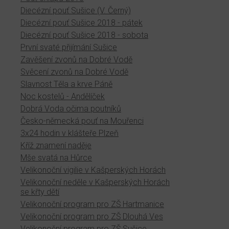
Diecézní pouť Sušice (V. Černý)
Diecézní pouť Sušice 2018 - pátek
Diecézní pouť Sušice 2018 - sobota
První svaté přijímání Sušice
Zavěšení zvonů na Dobré Vodě
Svěcení zvonů na Dobré Vodě
Slavnost Těla a krve Páně
Noc kostelů - Andělíček
Dobrá Voda očima poutníků
Česko-německá pouť na Mouřenci
3x24 hodin v klášteře Plzeň
Kříž znamení naděje
Mše svatá na Hůrce
Velikonoční vigilie v Kašperských Horách
Velikonoční neděle v Kašperských Horách
se křty dětí
Velikonoční program pro ZŠ Hartmanice
Velikonoční program pro ZŠ Dlouhá Ves
Velikonoční program pro ZŠ Sušice