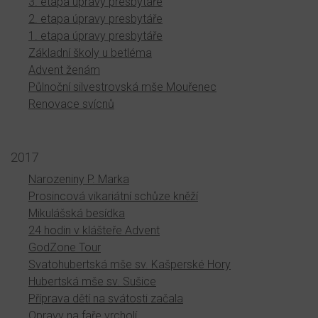
3. etapa úpravy presbytáře
2. etapa úpravy presbytáře
1. etapa úpravy presbytáře
Základní školy u betléma
Advent ženám
Půlnoční silvestrovská mše Mouřenec
Renovace svícnů
2017
Narozeniny P. Marka
Prosincová vikariátní schůze kněží
Mikulášská besídka
24 hodin v klášteře Advent
GodZone Tour
Svatohubertská mše sv. Kašperské Hory
Hubertská mše sv. Sušice
Příprava dětí na svátosti začala
Opravy na faře vrcholí