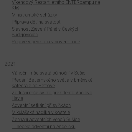
Víkendový Restart letního ENTERcampu na
Ktiši
Ministrantské schůzky
Příprava dětí na svátosti
Slavnost Zjevení Páně v Českých
Budějovicích
Poprvé v penzionu v novém roce
2021
Vánoční mše svatá půlnoční v Sušici
Předání Betlémského světla v brněnské
katedrále na Petrově
Zádušní mše sv. za prezidenta Václava
Havla
Adventní setkání při svíčkách
Mikulášská nadílka v kostele
Žehnání adventních věnců Sušice
1. neděle adventní na Andělíčku