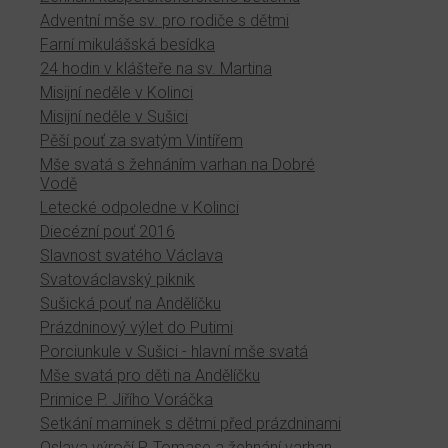
Adventní mše sv. pro rodiče s dětmi
Farní mikulášská besídka
24 hodin v klášteře na sv. Martina
Misijní neděle v Kolinci
Misijní neděle v Sušici
Pěší pouť za svatým Vintířem
Mše svatá s žehnáním varhan na Dobré
Vodě
Letecké odpoledne v Kolinci
Diecézní pouť 2016
Slavnost svatého Václava
Svatováclavský piknik
Sušická pouť na Andělíčku
Prázdninový výlet do Putimi
Porciunkule v Sušici - hlavní mše svatá
Mše svatá pro děti na Andělíčku
Primice P. Jiřího Voráčka
Setkání maminek s dětmi před prázdninami
Oslava výročí P. Tomase a žehnání varhan