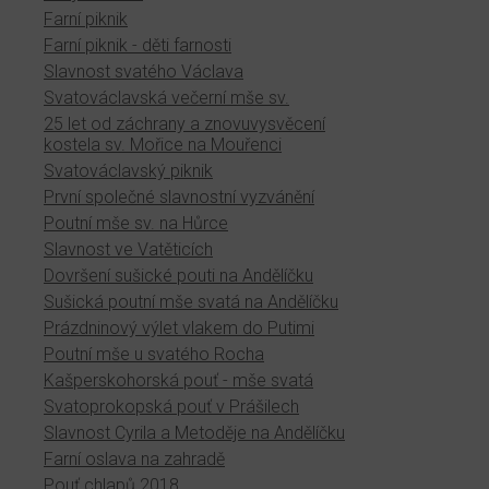
Farní piknik
Farní piknik - děti farnosti
Slavnost svatého Václava
Svatováclavská večerní mše sv.
25 let od záchrany a znovuvysvěcení
kostela sv. Mořice na Mouřenci
Svatováclavský piknik
První společné slavnostní vyzvánění
Poutní mše sv. na Hůrce
Slavnost ve Vatěticích
Dovršení sušické pouti na Andělíčku
Sušická poutní mše svatá na Andělíčku
Prázdninový výlet vlakem do Putimi
Poutní mše u svatého Rocha
Kašperskohorská pouť - mše svatá
Svatoprokopská pouť v Prášilech
Slavnost Cyrila a Metoděje na Andělíčku
Farní oslava na zahradě
Pouť chlapů 2018