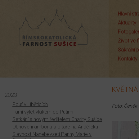
Hlavní st
Aktuality
Fotogaler
Život ve f
Sakrální
Farnost Sušice
Kontakty
KVĚTNÁ
2023
Pouť v Liběticích
Foto: Čeněk 
Farní výlet vlakem do Putimi
Setkání s novým ředitelem Charity Sušice
Obnovení ambonu a oltáře na Andělíčku
Slavnost Nanebevzetí Panny Marie v