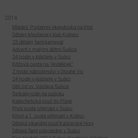
2014
Mládež: Podzimní víkendovka na Ktiši
Dětský křesťanský klub Kolinec
23.dětský farní karneval
Advent s malými dětmi Sušice
24 hodin v klášteře v Sušici
Křížová cesta na "Andělíček"
Z hodin náboženství v Dlouhé Vsi
24 hodin v klášteře v Sušici
Děti od sv. Václava Sušice
Setkání rodin na sušicku
Katechetická pouť do Plzně
První svaté přijímání v Sušici
Křest a 1. svaté přijímání v Kolinci
Dětská vikariátní pouť Kašperské Hory
Dětské farní odpoledne v Sušici