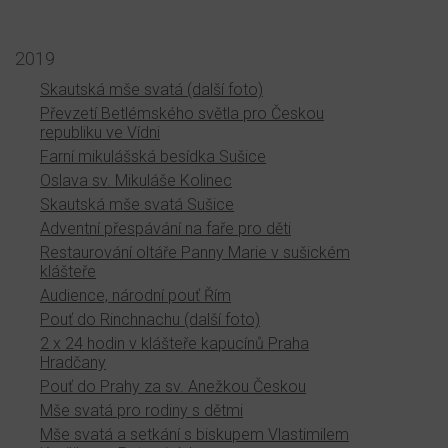
2019
Skautská mše svatá (další foto)
Převzetí Betlémského světla pro Českou
republiku ve Vídni
Farní mikulášská besídka Sušice
Oslava sv. Mikuláše Kolinec
Skautská mše svatá Sušice
Adventní přespávání na faře pro děti
Restaurování oltáře Panny Marie v sušickém
klášteře
Audience, národní pouť Řím
Pouť do Rinchnachu (další foto)
2 x 24 hodin v klášteře kapucínů Praha
Hradčany
Pouť do Prahy za sv. Anežkou Českou
Mše svatá pro rodiny s dětmi
Mše svatá a setkání s biskupem Vlastimilem