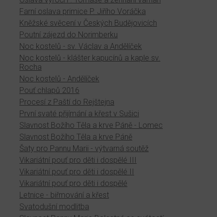
Farní oslava primice P. Jiřího Voráčka
Kněžské svěcení v Českých Budějovicích
Poutní zájezd do Norimberku
Noc kostelů - sv. Václav a Andělíček
Noc kostelů - klášter kapucínů a kaple sv.
Rocha
Noc kostelů - Andělíček
Pouť chlapů 2016
Procesí z Paští do Rejštejna
První svaté přijímání a křest v Sušici
Slavnost Božího Těla a krve Páně - Lomec
Slavnost Božího Těla a krve Páně
Šaty pro Pannu Marii - výtvarná soutěž
Vikariátní pouť pro děti i dospělé III
Vikariátní pouť pro děti i dospělé II
Vikariátní pouť pro děti i dospělé
Letnice - biřmování a křest
Svatodušní modlitba