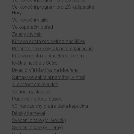
Velikonoční program pro ZŠ Kašperské
Hory
Velikonoční vigilie
Velkopáteční obřad
Zelený čtvrtek
Křížová cesta pro děti na Andělíček
Program pro školy v klášteře kapucínů
Křížová cesta na Andělíček s dětmi
Květná neděle v Sušici
Divadlo Víti Marčíka na Mouřenci
Šumavské sakrální památky v zimě
1. svátost smíření dětí
12 hodin v klášteře
Popeleční středa Sušice
50. narozeniny bratra Jana kapucína
Dětský karneval
Svěcení oltáře (M. Novák)
Svěcení oltáře (V. Černý)