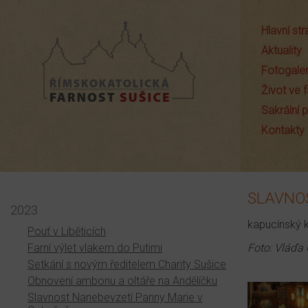
Hlavní st
Aktuality
Fotogaler
Život ve f
Sakrální
Farnost Sušice
Kontakty
SLAVNOS
2023
kapucínský k
Pouť v Liběticích
Farní výlet vlakem do Putimi
Foto: Vláďa
Setkání s novým ředitelem Charity Sušice
Obnovení ambonu a oltáře na Andělíčku
Slavnost Nanebevzetí Panny Marie v