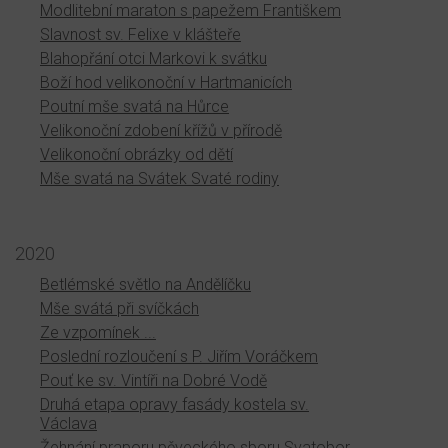
Modlitební maraton s papežem Františkem
Slavnost sv. Felixe v klášteře
Blahopřání otci Markovi k svátku
Boží hod velikonoční v Hartmanicích
Poutní mše svatá na Hůrce
Velikonoční zdobení křížů v přírodě
Velikonoční obrázky od dětí
Mše svatá na Svátek Svaté rodiny
2020
Betlémské světlo na Andělíčku
Mše svátá při svíčkách
Ze vzpomínek ...
Poslední rozloučení s P. Jiřím Voráčkem
Pouť ke sv. Vintíři na Dobré Vodě
Druhá etapa opravy fasády kostela sv.
Václava
Žehnání praporu pěveckého sboru Svatobor