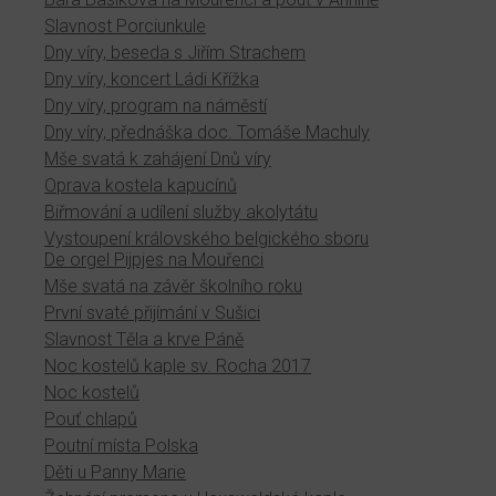
Slavnost Porciunkule
Dny víry, beseda s Jiřím Strachem
Dny víry, koncert Ládi Křížka
Dny víry, program na náměstí
Dny víry, přednáška doc. Tomáše Machuly
Mše svatá k zahájení Dnů víry
Oprava kostela kapucínů
Biřmování a udílení služby akolytátu
Vystoupení královského belgického sboru
De orgel Pijpjes na Mouřenci
Mše svatá na závěr školního roku
První svaté přijímání v Sušici
Slavnost Těla a krve Páně
Noc kostelů kaple sv. Rocha 2017
Noc kostelů
Pouť chlapů
Poutní místa Polska
Děti u Panny Marie