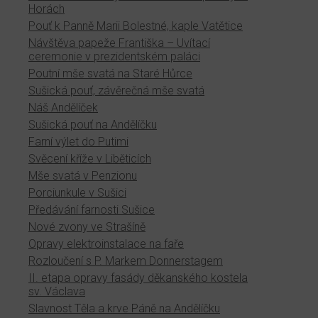
Horách
Pouť k Panně Marii Bolestné, kaple Vatětice
Návštěva papeže Františka – Uvítací
ceremonie v prezidentském paláci
Poutní mše svatá na Staré Hůrce
Sušická pouť, závěrečná mše svatá
Náš Andělíček
Sušická pouť na Andělíčku
Farní výlet do Putimi
Svěcení kříže v Liběticích
Mše svatá v Penzionu
Porciunkule v Sušici
Předávání farnosti Sušice
Nové zvony ve Strašíně
Opravy elektroinstalace na faře
Rozloučení s P. Markem Donnerstagem
II. etapa opravy fasády děkanského kostela
sv. Václava
Slavnost Těla a krve Páně na Andělíčku