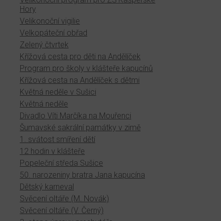
Hory
Velikonoční vigilie
Velkopáteční obřad
Zelený čtvrtek
Křížová cesta pro děti na Andělíček
Program pro školy v klášteře kapucínů
Křížová cesta na Andělíček s dětmi
Květná neděle v Sušici
Květná neděle
Divadlo Víti Marčíka na Mouřenci
Šumavské sakrální památky v zimě
1. svátost smíření dětí
12 hodin v klášteře
Popeleční středa Sušice
50. narozeniny bratra Jana kapucína
Dětský karneval
Svěcení oltáře (M. Novák)
Svěcení oltáře (V. Černý)