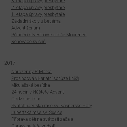
3. etapa úpravy presbytáře
2. etapa úpravy presbytáře
1. etapa úpravy presbytáře
Základní školy u betléma
Advent ženám
Půlnoční silvestrovská mše Mouřenec
Renovace svícnů
2017
Narozeniny P. Marka
Prosincová vikariátní schůze kněží
Mikulášská besídka
24 hodin v klášteře Advent
GodZone Tour
Svatohubertská mše sv. Kašperské Hory
Hubertská mše sv. Sušice
Příprava dětí na svátosti začala
Opravy na faře vrcholí