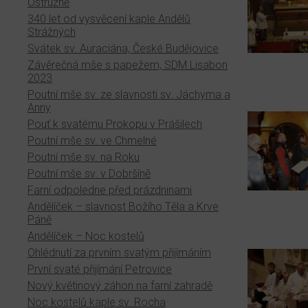
Ostružně
340 let od vysvěcení kaple Andělů
Strážných
Svátek sv. Auraciána, České Budějovice
Závěrečná mše s papežem, SDM Lisabon
2023
Poutní mše sv. ze slavnosti sv. Jáchyma a
Anny
Pouť k svatému Prokopu v Prášilech
Poutní mše sv. ve Chmelné
Poutní mše sv. na Roku
Poutní mše sv. v Dobršíně
Farní odpoledne před prázdninami
Andělíček – slavnost Božího Těla a Krve
Páně
Andělíček – Noc kostelů
Ohlédnutí za prvním svatým přijímáním
První svaté přijímání Petrovice
Nový květinový záhon na farní zahradě
Noc kostelů kaple sv. Rocha