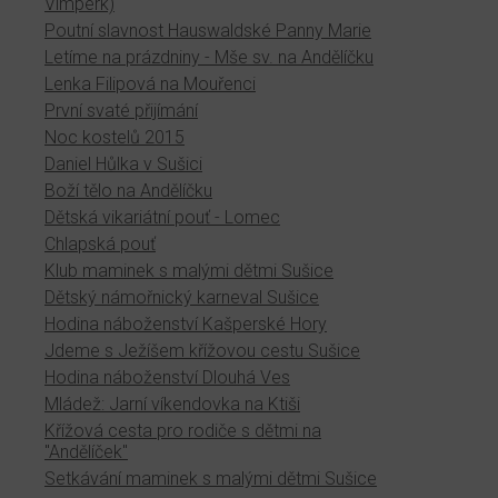
Vimperk)
Poutní slavnost Hauswaldské Panny Marie
Letíme na prázdniny - Mše sv. na Andělíčku
Lenka Filipová na Mouřenci
První svaté přijímání
Noc kostelů 2015
Daniel Hůlka v Sušici
Boží tělo na Andělíčku
Dětská vikariátní pouť - Lomec
Chlapská pouť
Klub maminek s malými dětmi Sušice
Dětský námořnický karneval Sušice
Hodina náboženství Kašperské Hory
Jdeme s Ježíšem křížovou cestu Sušice
Hodina náboženství Dlouhá Ves
Mládež: Jarní víkendovka na Ktiši
Křížová cesta pro rodiče s dětmi na
"Andělíček"
Setkávání maminek s malými dětmi Sušice