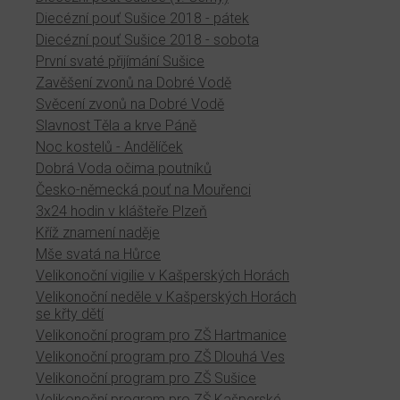
Diecézní pouť Sušice 2018 - pátek
Diecézní pouť Sušice 2018 - sobota
První svaté přijímání Sušice
Zavěšení zvonů na Dobré Vodě
Svěcení zvonů na Dobré Vodě
Slavnost Těla a krve Páně
Noc kostelů - Andělíček
Dobrá Voda očima poutníků
Česko-německá pouť na Mouřenci
3x24 hodin v klášteře Plzeň
Kříž znamení naděje
Mše svatá na Hůrce
Velikonoční vigilie v Kašperských Horách
Velikonoční neděle v Kašperských Horách
se křty dětí
Velikonoční program pro ZŠ Hartmanice
Velikonoční program pro ZŠ Dlouhá Ves
Velikonoční program pro ZŠ Sušice
Velikonoční program pro ZŠ Kašperské