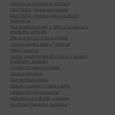
Velikonoce v kostele sv. Václava
NÁSTĚNKA - Výuka náboženství
NÁSTĚNKA - Příprava dětí na svátosti,
Velikonoce
Mše svatá pro rodiny s dětmi s návštěvou z
pražského semináře
Příprava dětí ke svátosti smíření
Žehnání nového kříže v Palvínově
Dětský karneval
Svátek Uvedení Páně do chrámu + uvedení
Pražského Jezulátka
Uvedení do katechumenátu
Zima na Mouřenci
Naši nejmladší farníci
Setkání maminek s malými dětmi
Ladislav Heryán u kapucínů
Katecheze pro školáky u jesliček
Apoštolát Pražského Jezulátka