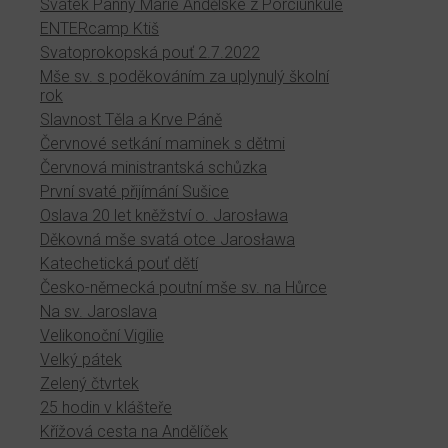
Svátek Panny Marie Andělské z Porciunkule
ENTERcamp Ktiš
Svatoprokopská pouť 2.7.2022
Mše sv. s poděkováním za uplynulý školní
rok
Slavnost Těla a Krve Páně
Červnové setkání maminek s dětmi
Červnová ministrantská schůzka
První svaté přijímání Sušice
Oslava 20 let kněžství o. Jarosława
Děkovná mše svatá otce Jarosława
Katechetická pouť dětí
Česko-německá poutní mše sv. na Hůrce
Na sv. Jaroslava
Velikonoční Vigilie
Velký pátek
Zelený čtvrtek
25 hodin v klášteře
Křížová cesta na Andělíček