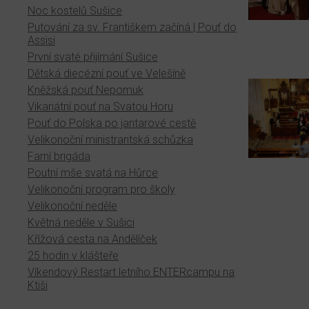
Noc kostelů Sušice
Putování za sv. Františkem začíná | Pouť do
Assisi
První svaté přijímání Sušice
Dětská diecézní pouť ve Velešíně
Kněžská pouť Nepomuk
Vikariátní pouť na Svatou Horu
Pouť do Polska po jantarové cestě
Velikonoční ministrantská schůzka
Farní brigáda
Poutní mše svatá na Hůrce
Velikonoční program pro školy
Velikonoční neděle
Květná neděle v Sušici
Křížová cesta na Andělíček
25 hodin v klášteře
Víkendový Restart letního ENTERcampu na
Ktiši