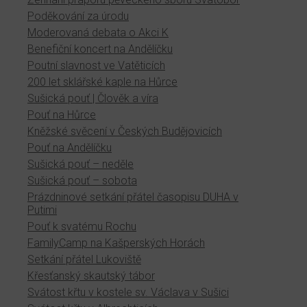
Poděkování za úrodu
Moderovaná debata o Akci K
Benefiční koncert na Andělíčku
Poutní slavnost ve Vatěticích
200 let sklářské kaple na Hůrce
Sušická pouť | Člověk a víra
Pouť na Hůrce
Kněžské svěcení v Českých Budějovicích
Pouť na Andělíčku
Sušická pouť – neděle
Sušická pouť – sobota
Prázdninové setkání přátel časopisu DUHA v
Putimi
Pouť k svatému Rochu
FamilyCamp na Kašperských Horách
Setkání přátel Lukoviště
Křesťanský skautský tábor
Svátost křtu v kostele sv. Václava v Sušici