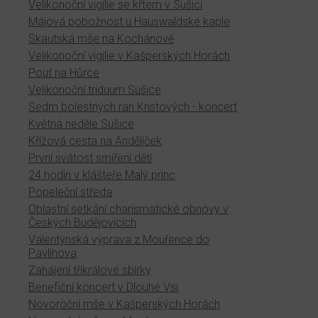
Velikonoční vigilie se křtem v Sušici
Májová pobožnost u Hauswaldské kaple
Skautská mše na Kochánově
Velikonoční vigilie v Kašperských Horách
Pouť na Hůrce
Velikonoční triduum Sušice
Sedm bolestných ran Kristových - koncert
Květná neděle Sušice
Křížová cesta na Andělíček
První svátost smíření dětí
24 hodin v klášteře Malý princ
Popeleční středa
Oblastní setkání charismatické obnovy v
Českých Budějovicích
Valentýnská výprava z Mouřence do
Pavlínova
Zahájení tříkrálové sbírky
Benefiční koncert v Dlouhé Vsi
Novoroční mše v Kašperských Horách