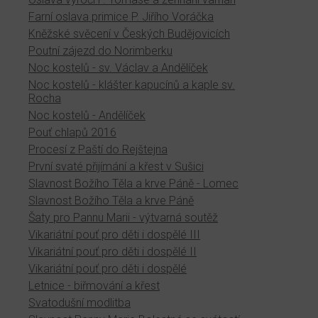
Farní oslava primice P. Jiřího Voráčka
Kněžské svěcení v Českých Budějovicích
Poutní zájezd do Norimberku
Noc kostelů - sv. Václav a Andělíček
Noc kostelů - klášter kapucínů a kaple sv.
Rocha
Noc kostelů - Andělíček
Pouť chlapů 2016
Procesí z Paští do Rejštejna
První svaté přijímání a křest v Sušici
Slavnost Božího Těla a krve Páně - Lomec
Slavnost Božího Těla a krve Páně
Šaty pro Pannu Marii - výtvarná soutěž
Vikariátní pouť pro děti i dospělé III
Vikariátní pouť pro děti i dospělé II
Vikariátní pouť pro děti i dospělé
Letnice - biřmování a křest
Svatodušní modlitba