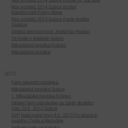
Noc kostelů 2014 Sušice Kostel sv. Václava
Noc kostelů 2014 Sušice Kostel
Nanebevzetí Panny Marie
Noc kostelů 2014 Sušice Kaple Anděla
Strážce
Dětská diecézní pouť Jindřichův Hradec
24 hodin v klášteře Sušice
Mikulášská besídka Kolinec
Mikulášská besídka
2013
Farní adventní nástěnka
Mikulášská besídka Sušice
1. Mikulášská besídka Kolinec
Dětské farní odpoledne na závěr školního
roku 23.6. 2013 Sušice
DVP Nalžovské Hory 8.6. 2013 Po stopách
svatého Cyrila a Metoděje
Setkání rodin na sušicku