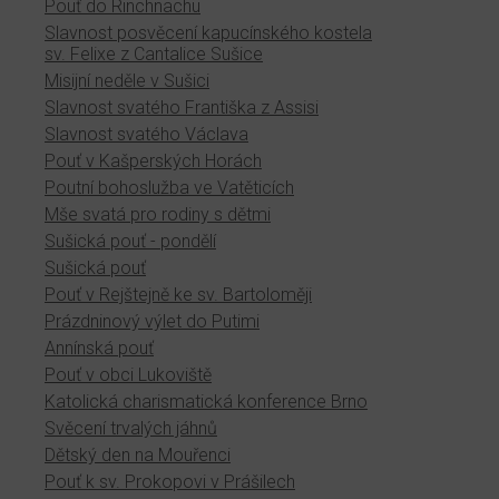
Pouť do Rinchnachu
Slavnost posvěcení kapucínského kostela
sv. Felixe z Cantalice Sušice
Misijní neděle v Sušici
Slavnost svatého Františka z Assisi
Slavnost svatého Václava
Pouť v Kašperských Horách
Poutní bohoslužba ve Vatěticích
Mše svatá pro rodiny s dětmi
Sušická pouť - pondělí
Sušická pouť
Pouť v Rejštejně ke sv. Bartoloměji
Prázdninový výlet do Putimi
Annínská pouť
Pouť v obci Lukoviště
Katolická charismatická konference Brno
Svěcení trvalých jáhnů
Dětský den na Mouřenci
Pouť k sv. Prokopovi v Prášilech