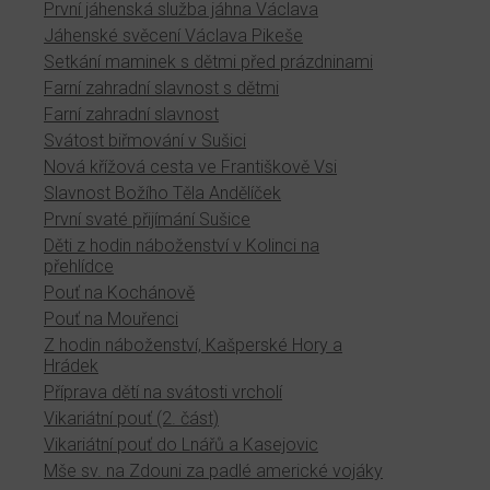
První jáhenská služba jáhna Václava
Jáhenské svěcení Václava Pikeše
Setkání maminek s dětmi před prázdninami
Farní zahradní slavnost s dětmi
Farní zahradní slavnost
Svátost biřmování v Sušici
Nová křížová cesta ve Františkově Vsi
Slavnost Božího Těla Andělíček
První svaté přijímání Sušice
Děti z hodin náboženství v Kolinci na
přehlídce
Pouť na Kochánově
Pouť na Mouřenci
Z hodin náboženství, Kašperské Hory a
Hrádek
Příprava dětí na svátosti vrcholí
Vikariátní pouť (2. část)
Vikariátní pouť do Lnářů a Kasejovic
Mše sv. na Zdouni za padlé americké vojáky