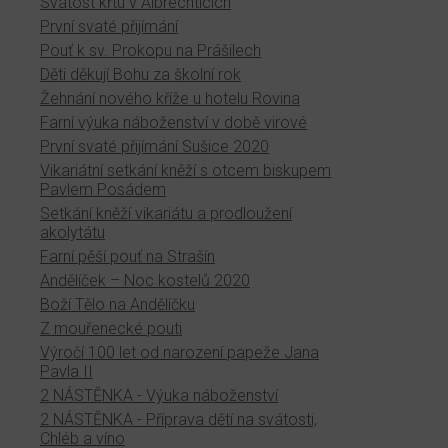
Svátost křtu v Albrechticích
První svaté přijímání
Pouť k sv. Prokopu na Prášilech
Děti děkují Bohu za školní rok
Žehnání nového kříže u hotelu Rovina
Farní výuka náboženství v době virové
První svaté přijímání Sušice 2020
Vikariátní setkání kněží s otcem biskupem
Pavlem Posádem
Setkání kněží vikariátu a prodloužení
akolytátu
Farní pěší pouť na Strašín
Andělíček – Noc kostelů 2020
Boží Tělo na Andělíčku
Z mouřenecké pouti
Výročí 100 let od narození papeže Jana
Pavla II
2 NÁSTĚNKA - Výuka náboženství
2 NÁSTĚNKA - Příprava dětí na svátosti,
Chléb a víno