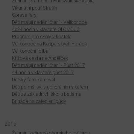
Žehnání pramene u Hauswaldské kaple
Vikariátní pouť Strašín
Oprava fary
Děti malují nedělní čtení - Velikonoce
4x24 hodin v klášteře OLOMOUC
Program pro školy v kostele
Velikonoce na Kašperských Horách
Velikonoční fotbal
Křížová cesta na Andělíček
Děti malují nedělní čtení - Půst 2017
44 hodin v klášteře půst 2017
Dětský farní karneval
Děti po mši sv. s generálním vikářem
Děti ze základních škol u betléma
Brigáda na zateplení půdy
2016
Žehnání kašperskohorského betlému