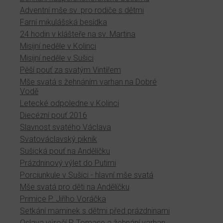
Adventní mše sv. pro rodiče s dětmi
Farní mikulášská besídka
24 hodin v klášteře na sv. Martina
Misijní neděle v Kolinci
Misijní neděle v Sušici
Pěší pouť za svatým Vintířem
Mše svatá s žehnáním varhan na Dobré
Vodě
Letecké odpoledne v Kolinci
Diecézní pouť 2016
Slavnost svatého Václava
Svatováclavský piknik
Sušická pouť na Andělíčku
Prázdninový výlet do Putimi
Porciunkule v Sušici - hlavní mše svatá
Mše svatá pro děti na Andělíčku
Primice P. Jiřího Voráčka
Setkání maminek s dětmi před prázdninami
Oslava výročí P. Tomase a žehnání varhan