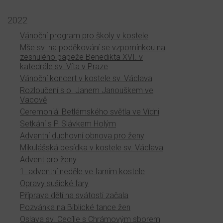
2022
Vánoční program pro školy v kostele
Mše sv. na poděkování se vzpomínkou na
zesnulého papeže Benedikta XVI. v
katedrále sv. Víta v Praze
Vánoční koncert v kostele sv. Václava
Rozloučení s o. Janem Janouškem ve
Vacově
Ceremoniál Betlémského světla ve Vídni
Setkání s P. Slávkem Holým
Adventní duchovní obnova pro ženy
Mikulášská besídka v kostele sv. Václava
Advent pro ženy
1. adventní neděle ve farním kostele
Opravy sušické fary
Příprava dětí na svátosti začala
Pozvánka na Biblické tance žen
Oslava sv. Cecílie s Chrámovým sborem