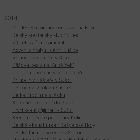
2014
Mládež: Podzimní víkendovka na Ktiši
Dětský křesťanský klub Kolinec
23.dětský farní karneval
Advent s malými dětmi Sušice
24 hodin v klášteře v Sušici
Křížová cesta na "Andělíček"
Z hodin náboženství v Dlouhé Vsi
24 hodin v klášteře v Sušici
Děti od sv. Václava Sušice
Setkání rodin na sušicku
Katechetická pouť do Plzně
První svaté přijímání v Sušici
Křest a 1. svaté přijímání v Kolinci
Dětská vikariátní pouť Kašperské Hory
Dětské farní odpoledne v Sušici