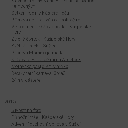
Slavnost Panny Marie Bolestné se svátostí
nemocných
Setkání rodin v klášteře - děti
Příprava dětí na svátosti pokračuje
Velkopáteční křížová cesta - Kašperské
Hory
Zelený čtvrtek - Kašperské Hory
Květná neděle - Sušice
Příprava Misijního jarmarku
Křížová cesta s dětmi na Andělíček
Moravské pašije Víti Marčíka
Dětský farní karneval 3bra3
24 h v klášteře
2015
Silvestr na faře
Půlnoční mše - Kašperské Hory
Adventní duchovní obnova v Sušici