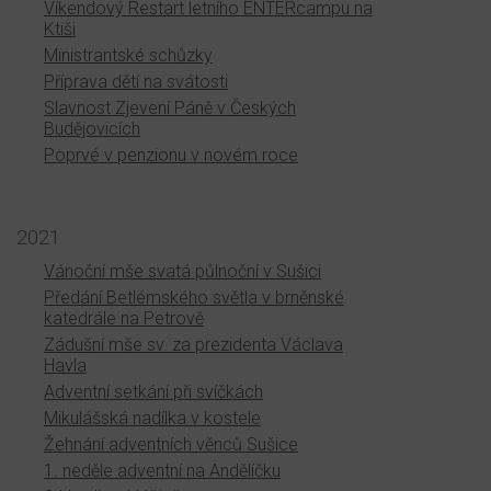
Víkendový Restart letního ENTERcampu na
Ktiši
Ministrantské schůzky
Příprava dětí na svátosti
Slavnost Zjevení Páně v Českých
Budějovicích
Poprvé v penzionu v novém roce
2021
Vánoční mše svatá půlnoční v Sušici
Předání Betlémského světla v brněnské
katedrále na Petrově
Zádušní mše sv. za prezidenta Václava
Havla
Adventní setkání při svíčkách
Mikulášská nadílka v kostele
Žehnání adventních věnců Sušice
1. neděle adventní na Andělíčku