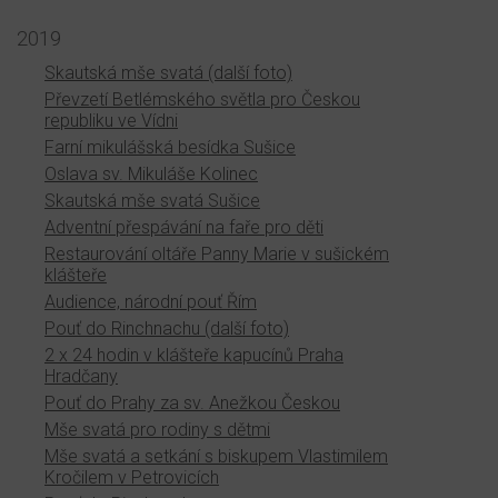
2019
Skautská mše svatá (další foto)
Převzetí Betlémského světla pro Českou
republiku ve Vídni
Farní mikulášská besídka Sušice
Oslava sv. Mikuláše Kolinec
Skautská mše svatá Sušice
Adventní přespávání na faře pro děti
Restaurování oltáře Panny Marie v sušickém
klášteře
Audience, národní pouť Řím
Pouť do Rinchnachu (další foto)
2 x 24 hodin v klášteře kapucínů Praha
Hradčany
Pouť do Prahy za sv. Anežkou Českou
Mše svatá pro rodiny s dětmi
Mše svatá a setkání s biskupem Vlastimilem
Kročilem v Petrovicích