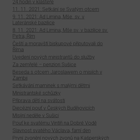
24 hodin v klášteře
11. 11. 2021: Setkání se Svatým otcem
9. 11. 2021: Ad Limina, Mše. sv. v
Lateránské bazilice
8. 11. 2021: Ad Limina, Mše sv. v bazilice sv.
Petra, Řím
Čeští a moravští biskupové připutovali do
Říma
Uvedení nových ministrantů do služby
Za zemřelé – penzion Sušice
Beseda s otcem Jaroslawem o misiích v
Zambii
Setkávání maminek s malými dětmi
Ministrantské schůzky
Příprava dětí na svátosti
Diecézní pouť v Českých Budějovicích
Misijní neděle v Sušici
Pouť ke svatému Vintíři na Dobré Vodě
Slavnost svatého Václava, farní den
První zvonění nových zvonů na Kašperských