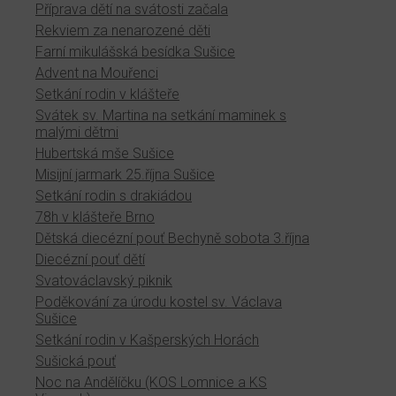
Příprava dětí na svátosti začala
Rekviem za nenarozené děti
Farní mikulášská besídka Sušice
Advent na Mouřenci
Setkání rodin v klášteře
Svátek sv. Martina na setkání maminek s
malými dětmi
Hubertská mše Sušice
Misijní jarmark 25.října Sušice
Setkání rodin s drakiádou
78h v klášteře Brno
Dětská diecézní pouť Bechyně sobota 3.října
Diecézní pouť dětí
Svatováclavský piknik
Poděkování za úrodu kostel sv. Václava
Sušice
Setkání rodin v Kašperských Horách
Sušická pouť
Noc na Andělíčku (KOS Lomnice a KS