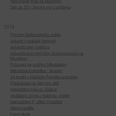
Novoroční mše na Mouřenci
Děti ze ZŠ v Dlouhé Vsi u betléma
2018
Předání Betlémského světla
Advent v sušické farnosti
Adventní den Vatětice
Adventní koncert Ireny Budweiserové na
Mouřenci
Putování se svatým Mikulášem
Mikulášská besídka - divadlo
24 hodin v klášteře Pokřtění a poslaní
Přespávání na faře pro děti
Hubertská mše sv. Sušice
Instalace zvonu v kapli sv. Vintíře
Narozeniny P. Jiřího Voráčka
Misijní neděle
Farní piknik