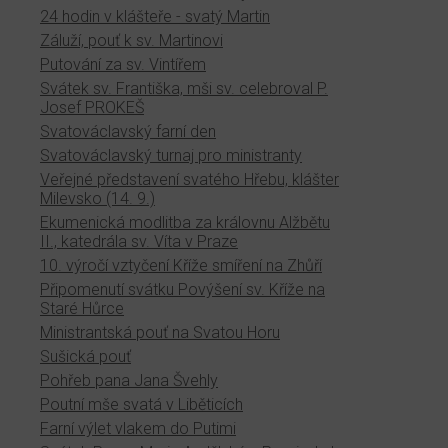
24 hodin v klášteře - svatý Martin
Záluží, pouť k sv. Martinovi
Putování za sv. Vintířem
Svátek sv. Františka, mši sv. celebroval P.
Josef PROKEŠ
Svatováclavský farní den
Svatováclavský turnaj pro ministranty
Veřejné představení svatého Hřebu, klášter
Milevsko (14. 9.)
Ekumenická modlitba za královnu Alžbětu
II., katedrála sv. Víta v Praze
10. výročí vztyčení Kříže smíření na Zhůří
Připomenutí svátku Povýšení sv. Kříže na
Staré Hůrce
Ministrantská pouť na Svatou Horu
Sušická pouť
Pohřeb pana Jana Švehly
Poutní mše svatá v Liběticích
Farní výlet vlakem do Putimi