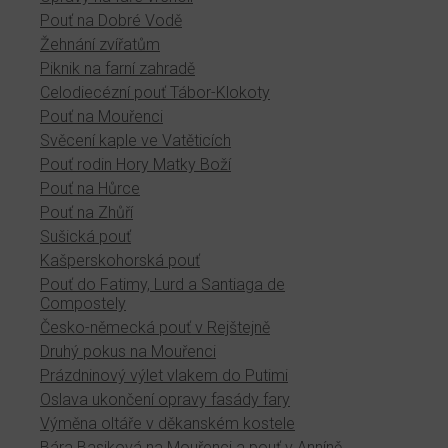
Pouť na Dobré Vodě
Žehnání zvířatům
Piknik na farní zahradě
Celodiecézní pouť Tábor-Klokoty
Pouť na Mouřenci
Svěcení kaple ve Vatěticích
Pouť rodin Hory Matky Boží
Pouť na Hůrce
Pouť na Zhůří
Sušická pouť
Kašperskohorská pouť
Pouť do Fatimy, Lurd a Santiaga de
Compostely
Česko-německá pouť v Rejštejně
Druhý pokus na Mouřenci
Prázdninový výlet vlakem do Putimi
Oslava ukončení opravy fasády fary
Výměna oltáře v děkanském kostele
Bára Basiková na Mouřenci a pouť v Anníně