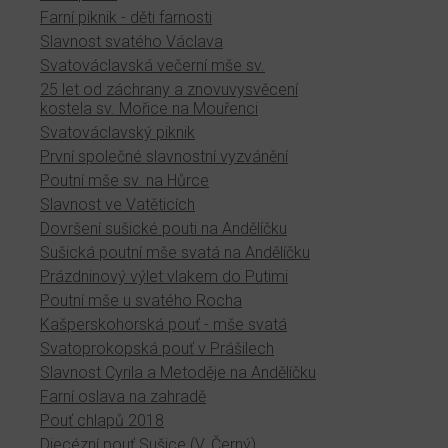
Farní piknik - děti farnosti
Slavnost svatého Václava
Svatováclavská večerní mše sv.
25 let od záchrany a znovuvysvěcení
kostela sv. Mořice na Mouřenci
Svatováclavský piknik
První společné slavnostní vyzvánění
Poutní mše sv. na Hůrce
Slavnost ve Vatěticích
Dovršení sušické pouti na Andělíčku
Sušická poutní mše svatá na Andělíčku
Prázdninový výlet vlakem do Putimi
Poutní mše u svatého Rocha
Kašperskohorská pouť - mše svatá
Svatoprokopská pouť v Prášilech
Slavnost Cyrila a Metoděje na Andělíčku
Farní oslava na zahradě
Pouť chlapů 2018
Diecézní pouť Sušice (V. Černý)