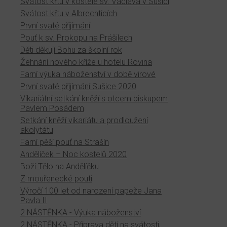
Svátost křtu v kostele sv. Václava v Sušici
Svátost křtu v Albrechticích
První svaté přijímání
Pouť k sv. Prokopu na Prášilech
Děti děkují Bohu za školní rok
Žehnání nového kříže u hotelu Rovina
Farní výuka náboženství v době virové
První svaté přijímání Sušice 2020
Vikariátní setkání kněží s otcem biskupem
Pavlem Posádem
Setkání kněží vikariátu a prodloužení
akolytátu
Farní pěší pouť na Strašín
Andělíček – Noc kostelů 2020
Boží Tělo na Andělíčku
Z mouřenecké pouti
Výročí 100 let od narození papeže Jana
Pavla II
2 NÁSTĚNKA - Výuka náboženství
2 NÁSTĚNKA - Příprava dětí na svátosti,