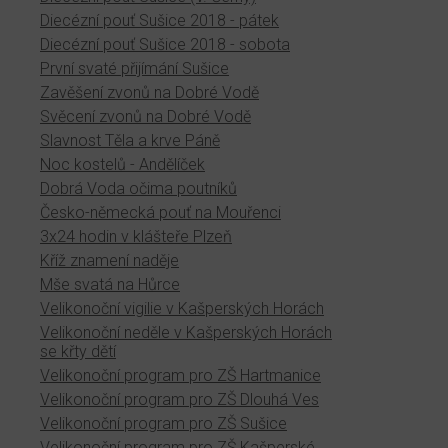
Diecézní pouť Sušice 2018 - pátek
Diecézní pouť Sušice 2018 - sobota
První svaté přijímání Sušice
Zavěšení zvonů na Dobré Vodě
Svěcení zvonů na Dobré Vodě
Slavnost Těla a krve Páně
Noc kostelů - Andělíček
Dobrá Voda očima poutníků
Česko-německá pouť na Mouřenci
3x24 hodin v klášteře Plzeň
Kříž znamení naděje
Mše svatá na Hůrce
Velikonoční vigilie v Kašperských Horách
Velikonoční neděle v Kašperských Horách
se křty dětí
Velikonoční program pro ZŠ Hartmanice
Velikonoční program pro ZŠ Dlouhá Ves
Velikonoční program pro ZŠ Sušice
Velikonoční program pro ZŠ Kašperské