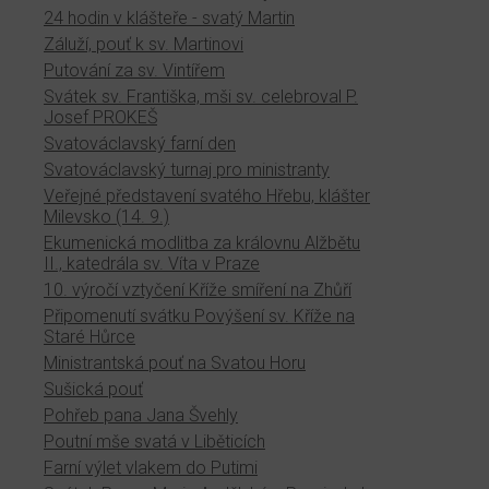
24 hodin v klášteře - svatý Martin
Záluží, pouť k sv. Martinovi
Putování za sv. Vintířem
Svátek sv. Františka, mši sv. celebroval P.
Josef PROKEŠ
Svatováclavský farní den
Svatováclavský turnaj pro ministranty
Veřejné představení svatého Hřebu, klášter
Milevsko (14. 9.)
Ekumenická modlitba za královnu Alžbětu
II., katedrála sv. Víta v Praze
10. výročí vztyčení Kříže smíření na Zhůří
Připomenutí svátku Povýšení sv. Kříže na
Staré Hůrce
Ministrantská pouť na Svatou Horu
Sušická pouť
Pohřeb pana Jana Švehly
Poutní mše svatá v Liběticích
Farní výlet vlakem do Putimi