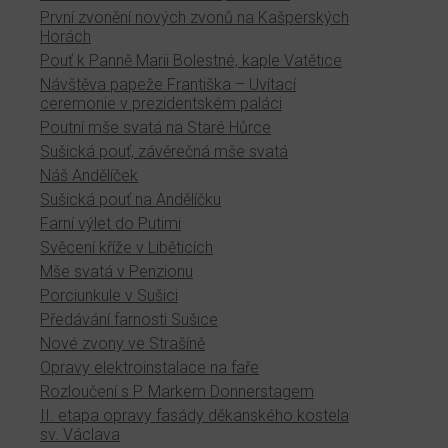
První zvonění nových zvonů na Kašperských
Horách
Pouť k Panně Marii Bolestné, kaple Vatětice
Návštěva papeže Františka – Uvítací
ceremonie v prezidentském paláci
Poutní mše svatá na Staré Hůrce
Sušická pouť, závěrečná mše svatá
Náš Andělíček
Sušická pouť na Andělíčku
Farní výlet do Putimi
Svěcení kříže v Liběticích
Mše svatá v Penzionu
Porciunkule v Sušici
Předávání farnosti Sušice
Nové zvony ve Strašíně
Opravy elektroinstalace na faře
Rozloučení s P. Markem Donnerstagem
II. etapa opravy fasády děkanského kostela
sv. Václava