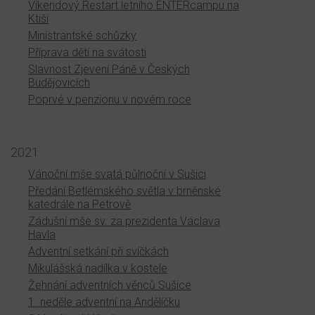
Víkendový Restart letního ENTERcampu na
Ktiši
Ministrantské schůzky
Příprava dětí na svátosti
Slavnost Zjevení Páně v Českých
Budějovicích
Poprvé v penzionu v novém roce
2021
Vánoční mše svatá půlnoční v Sušici
Předání Betlémského světla v brněnské
katedrále na Petrově
Zádušní mše sv. za prezidenta Václava
Havla
Adventní setkání při svíčkách
Mikulášská nadílka v kostele
Žehnání adventních věnců Sušice
1. neděle adventní na Andělíčku