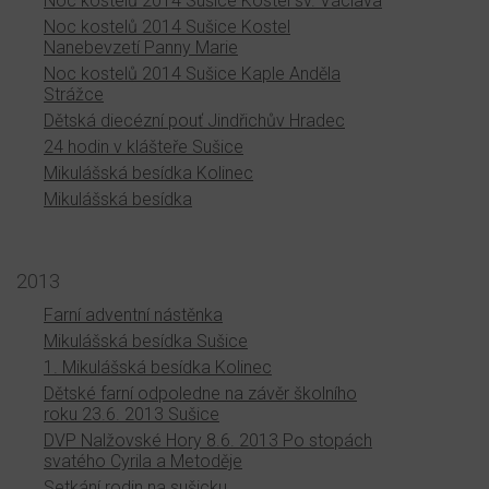
Noc kostelů 2014 Sušice Kostel sv. Václava
Noc kostelů 2014 Sušice Kostel
Nanebevzetí Panny Marie
Noc kostelů 2014 Sušice Kaple Anděla
Strážce
Dětská diecézní pouť Jindřichův Hradec
24 hodin v klášteře Sušice
Mikulášská besídka Kolinec
Mikulášská besídka
2013
Farní adventní nástěnka
Mikulášská besídka Sušice
1. Mikulášská besídka Kolinec
Dětské farní odpoledne na závěr školního
roku 23.6. 2013 Sušice
DVP Nalžovské Hory 8.6. 2013 Po stopách
svatého Cyrila a Metoděje
Setkání rodin na sušicku