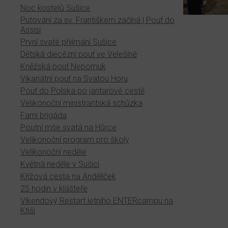
Noc kostelů Sušice
Putování za sv. Františkem začíná | Pouť do
Assisi
První svaté přijímání Sušice
Dětská diecézní pouť ve Velešíně
Kněžská pouť Nepomuk
Vikariátní pouť na Svatou Horu
Pouť do Polska po jantarové cestě
Velikonoční ministrantská schůzka
Farní brigáda
Poutní mše svatá na Hůrce
Velikonoční program pro školy
Velikonoční neděle
Květná neděle v Sušici
Křížová cesta na Andělíček
25 hodin v klášteře
Víkendový Restart letního ENTERcampu na
Ktiši