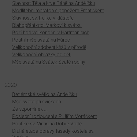
Slavnost Těla a krve Páně na Andělíčku
Modlitební maraton s papežem Františkem
Slavnost sv. Felixe v klášteře
Blahopřání otci Markovi k svátku
Boží hod velikonoční v Hartmanicích
Poutní mše svatá na Hůrce
Velikonoční zdobení křížů v přírodě
Velikonoční obrázky od dětí
Mše svatá na Svátek Svaté rodiny
2020
Betlémské světlo na Andělíčku
Mše svátá při svíčkách
Ze vzpomínek ...
Poslední rozloučení s P. Jiřím Voráčkem
Pouť ke sv. Vintíři na Dobré Vodě
Druhá etapa opravy fasády kostela sv.
Václava