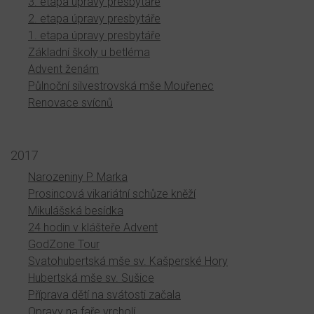
3. etapa úpravy presbytáře
2. etapa úpravy presbytáře
1. etapa úpravy presbytáře
Základní školy u betléma
Advent ženám
Půlnoční silvestrovská mše Mouřenec
Renovace svícnů
2017
Narozeniny P. Marka
Prosincová vikariátní schůze kněží
Mikulášská besídka
24 hodin v klášteře Advent
GodZone Tour
Svatohubertská mše sv. Kašperské Hory
Hubertská mše sv. Sušice
Příprava dětí na svátosti začala
Opravy na faře vrcholí