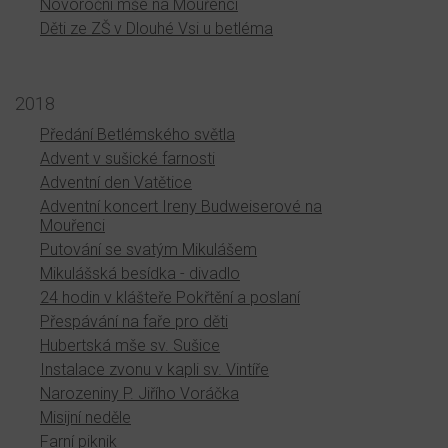
Novoroční mše na Mouřenci
Děti ze ZŠ v Dlouhé Vsi u betléma
2018
Předání Betlémského světla
Advent v sušické farnosti
Adventní den Vatětice
Adventní koncert Ireny Budweiserové na
Mouřenci
Putování se svatým Mikulášem
Mikulášská besídka - divadlo
24 hodin v klášteře Pokřtění a poslaní
Přespávání na faře pro děti
Hubertská mše sv. Sušice
Instalace zvonu v kapli sv. Vintíře
Narozeniny P. Jiřího Voráčka
Misijní neděle
Farní piknik