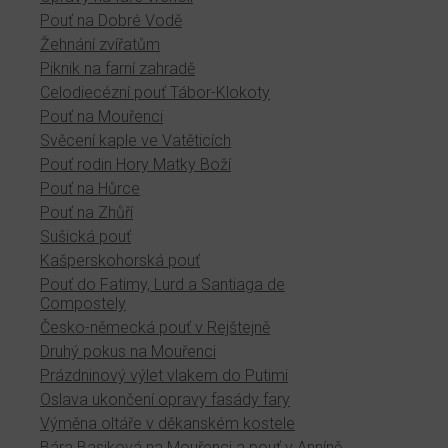
Pouť na Dobré Vodě
Žehnání zvířatům
Piknik na farní zahradě
Celodiecézní pouť Tábor-Klokoty
Pouť na Mouřenci
Svěcení kaple ve Vatěticích
Pouť rodin Hory Matky Boží
Pouť na Hůrce
Pouť na Zhůří
Sušická pouť
Kašperskohorská pouť
Pouť do Fatimy, Lurd a Santiaga de
Compostely
Česko-německá pouť v Rejštejně
Druhý pokus na Mouřenci
Prázdninový výlet vlakem do Putimi
Oslava ukončení opravy fasády fary
Výměna oltáře v děkanském kostele
Bára Basiková na Mouřenci a pouť v Anníně