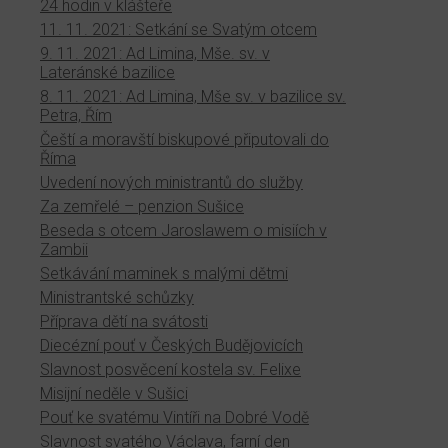
24 hodin v klášteře
11. 11. 2021: Setkání se Svatým otcem
9. 11. 2021: Ad Limina, Mše. sv. v
Lateránské bazilice
8. 11. 2021: Ad Limina, Mše sv. v bazilice sv.
Petra, Řím
Čeští a moravští biskupové připutovali do
Říma
Uvedení nových ministrantů do služby
Za zemřelé – penzion Sušice
Beseda s otcem Jaroslawem o misiích v
Zambii
Setkávání maminek s malými dětmi
Ministrantské schůzky
Příprava dětí na svátosti
Diecézní pouť v Českých Budějovicích
Slavnost posvěcení kostela sv. Felixe
Misijní neděle v Sušici
Pouť ke svatému Vintíři na Dobré Vodě
Slavnost svatého Václava, farní den