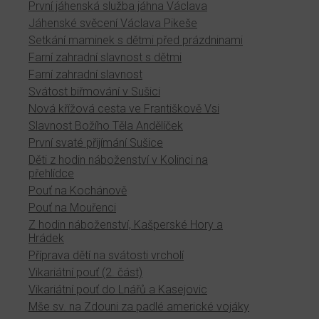
První jáhenská služba jáhna Václava
Jáhenské svěcení Václava Pikeše
Setkání maminek s dětmi před prázdninami
Farní zahradní slavnost s dětmi
Farní zahradní slavnost
Svátost biřmování v Sušici
Nová křížová cesta ve Františkově Vsi
Slavnost Božího Těla Andělíček
První svaté přijímání Sušice
Děti z hodin náboženství v Kolinci na
přehlídce
Pouť na Kochánově
Pouť na Mouřenci
Z hodin náboženství, Kašperské Hory a
Hrádek
Příprava dětí na svátosti vrcholí
Vikariátní pouť (2. část)
Vikariátní pouť do Lnářů a Kasejovic
Mše sv. na Zdouni za padlé americké vojáky