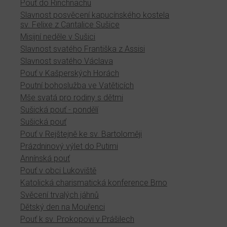
Pouť do Rinchnachu
Slavnost posvěcení kapucínského kostela
sv. Felixe z Cantalice Sušice
Misijní neděle v Sušici
Slavnost svatého Františka z Assisi
Slavnost svatého Václava
Pouť v Kašperských Horách
Poutní bohoslužba ve Vatěticích
Mše svatá pro rodiny s dětmi
Sušická pouť - pondělí
Sušická pouť
Pouť v Rejštejně ke sv. Bartoloměji
Prázdninový výlet do Putimi
Annínská pouť
Pouť v obci Lukoviště
Katolická charismatická konference Brno
Svěcení trvalých jáhnů
Dětský den na Mouřenci
Pouť k sv. Prokopovi v Prášilech