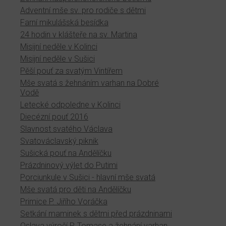
Adventní mše sv. pro rodiče s dětmi
Farní mikulášská besídka
24 hodin v klášteře na sv. Martina
Misijní neděle v Kolinci
Misijní neděle v Sušici
Pěší pouť za svatým Vintířem
Mše svatá s žehnáním varhan na Dobré
Vodě
Letecké odpoledne v Kolinci
Diecézní pouť 2016
Slavnost svatého Václava
Svatováclavský piknik
Sušická pouť na Andělíčku
Prázdninový výlet do Putimi
Porciunkule v Sušici - hlavní mše svatá
Mše svatá pro děti na Andělíčku
Primice P. Jiřího Voráčka
Setkání maminek s dětmi před prázdninami
Oslava výročí P. Tomase a žehnání varhan