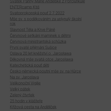
Svátek Panny Marie Andělské z Porciunkule
ENTERcamp Ktiš
Svatoprokopská pouť 2.7.2022
Mše sv. s poděkováním za uplynulý školní
rok
Slavnost Těla a Krve Páně
Červnové setkání maminek s dětmi
Červnová ministrantská schůzka
První svaté přijímání Sušice
Oslava 20 let kněžství o. Jarosława
Děkovná mše svatá otce Jarosława
Katechetická pouť dětí
Česko-německá poutní mše sv. na Hůrce
Na sv. Jaroslava
Velikonoční Vigilie
Velký pátek
Zelený čtvrtek
25 hodin v klášteře
Křížová cesta na Andělíček