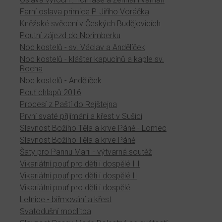
Farní oslava primice P. Jiřího Voráčka
Kněžské svěcení v Českých Budějovicích
Poutní zájezd do Norimberku
Noc kostelů - sv. Václav a Andělíček
Noc kostelů - klášter kapucínů a kaple sv.
Rocha
Noc kostelů - Andělíček
Pouť chlapů 2016
Procesí z Paští do Rejštejna
První svaté přijímání a křest v Sušici
Slavnost Božího Těla a krve Páně - Lomec
Slavnost Božího Těla a krve Páně
Šaty pro Pannu Marii - výtvarná soutěž
Vikariátní pouť pro děti i dospělé III
Vikariátní pouť pro děti i dospělé II
Vikariátní pouť pro děti i dospělé
Letnice - biřmování a křest
Svatodušní modlitba