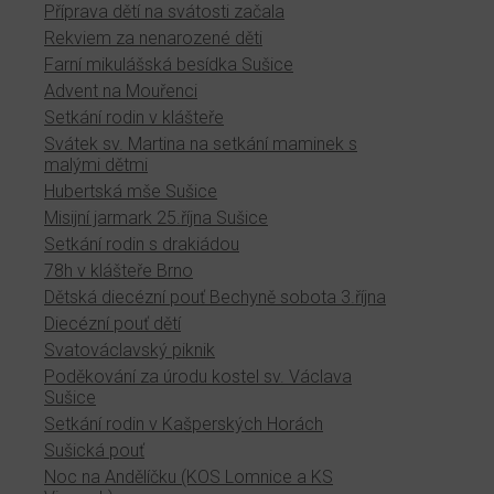
Příprava dětí na svátosti začala
Rekviem za nenarozené děti
Farní mikulášská besídka Sušice
Advent na Mouřenci
Setkání rodin v klášteře
Svátek sv. Martina na setkání maminek s
malými dětmi
Hubertská mše Sušice
Misijní jarmark 25.října Sušice
Setkání rodin s drakiádou
78h v klášteře Brno
Dětská diecézní pouť Bechyně sobota 3.října
Diecézní pouť dětí
Svatováclavský piknik
Poděkování za úrodu kostel sv. Václava
Sušice
Setkání rodin v Kašperských Horách
Sušická pouť
Noc na Andělíčku (KOS Lomnice a KS