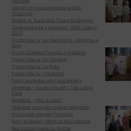
Ostružně
340 let od vysvěcení kaple Andělů
Strážných
Svátek sv. Auraciána, České Budějovice
Závěrečná mše s papežem, SDM Lisabon
2023
Poutní mše sv. ze slavnosti sv. Jáchyma a
Anny
Pouť k svatému Prokopu v Prášilech
Poutní mše sv. ve Chmelné
Poutní mše sv. na Roku
Poutní mše sv. v Dobršíně
Farní odpoledne před prázdninami
Andělíček – slavnost Božího Těla a Krve
Páně
Andělíček – Noc kostelů
Ohlédnutí za prvním svatým přijímáním
První svaté přijímání Petrovice
Nový květinový záhon na farní zahradě
Noc kostelů kaple sv. Rocha