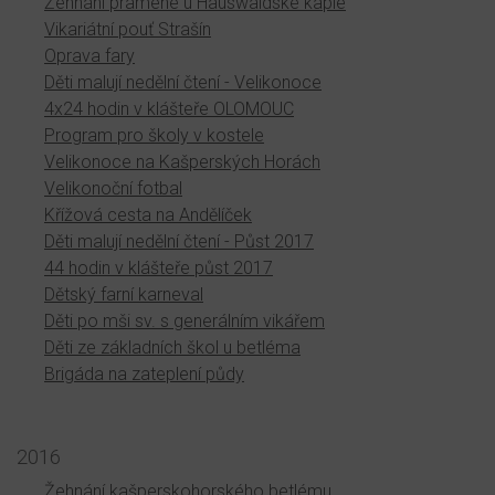
Žehnání pramene u Hauswaldské kaple
Vikariátní pouť Strašín
Oprava fary
Děti malují nedělní čtení - Velikonoce
4x24 hodin v klášteře OLOMOUC
Program pro školy v kostele
Velikonoce na Kašperských Horách
Velikonoční fotbal
Křížová cesta na Andělíček
Děti malují nedělní čtení - Půst 2017
44 hodin v klášteře půst 2017
Dětský farní karneval
Děti po mši sv. s generálním vikářem
Děti ze základních škol u betléma
Brigáda na zateplení půdy
2016
Žehnání kašperskohorského betlému