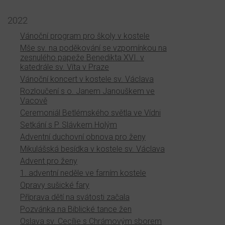
2022
Vánoční program pro školy v kostele
Mše sv. na poděkování se vzpomínkou na
zesnulého papeže Benedikta XVI. v
katedrále sv. Víta v Praze
Vánoční koncert v kostele sv. Václava
Rozloučení s o. Janem Janouškem ve
Vacově
Ceremoniál Betlémského světla ve Vídni
Setkání s P. Slávkem Holým
Adventní duchovní obnova pro ženy
Mikulášská besídka v kostele sv. Václava
Advent pro ženy
1. adventní neděle ve farním kostele
Opravy sušické fary
Příprava dětí na svátosti začala
Pozvánka na Biblické tance žen
Oslava sv. Cecílie s Chrámovým sborem