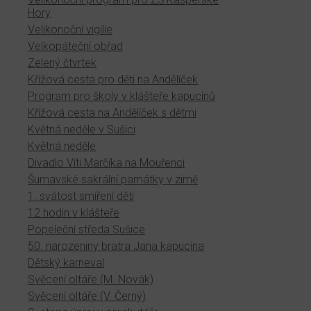
Hory
Velikonoční vigilie
Velkopáteční obřad
Zelený čtvrtek
Křížová cesta pro děti na Andělíček
Program pro školy v klášteře kapucínů
Křížová cesta na Andělíček s dětmi
Květná neděle v Sušici
Květná neděle
Divadlo Víti Marčíka na Mouřenci
Šumavské sakrální památky v zimě
1. svátost smíření dětí
12 hodin v klášteře
Popeleční středa Sušice
50. narozeniny bratra Jana kapucína
Dětský karneval
Svěcení oltáře (M. Novák)
Svěcení oltáře (V. Černý)