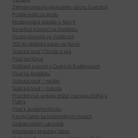
Žehnání praporu pěveckého sboru Svatobor
Poděkování za úrodu
Moderovaná debata o Akci K
Benefiční koncert na Andělíčku
Poutní slavnost ve Vatěticích
200 let sklářské kaple na Hůrce
Sušická pouť | Člověk a víra
Pouť na Hůrce
Kněžské svěcení v Českých Budějovicích
Pouť na Andělíčku
Sušická pouť – neděle
Sušická pouť – sobota
Prázdninové setkání přátel časopisu DUHA v
Putimi
Pouť k svatému Rochu
FamilyCamp na Kašperských Horách
Setkání přátel Lukoviště
Křesťanský skautský tábor