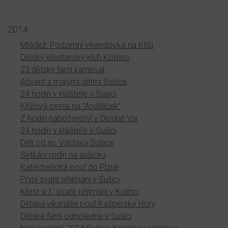
2014
Mládež: Podzimní víkendovka na Ktiši
Dětský křesťanský klub Kolinec
23.dětský farní karneval
Advent s malými dětmi Sušice
24 hodin v klášteře v Sušici
Křížová cesta na "Andělíček"
Z hodin náboženství v Dlouhé Vsi
24 hodin v klášteře v Sušici
Děti od sv. Václava Sušice
Setkání rodin na sušicku
Katechetická pouť do Plzně
První svaté přijímání v Sušici
Křest a 1. svaté přijímání v Kolinci
Dětská vikariátní pouť Kašperské Hory
Dětské farní odpoledne v Sušici