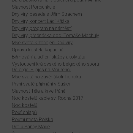
Slavnost Porciunkule
Dny víry, beseda s Jiřím Strachem
Dny víry, koncert Ládi Křížka
Dny víry, program na náměstí
Dny víry, přednáška doc. Tomáše Machuly
Mše svatá k zahájení Dnů víry
Oprava kostela kapucínů
Biřmování a udílení služby akolytátu
Vystoupení královského belgického sboru
De orgel Pijpjes na Mouřenci
Mše svatá na závěr školního roku
První svaté přijímání v Sušici
Slavnost Těla a krve Páně
Noc kostelů kaple sv. Rocha 2017
Noc kostelů
Pouť chlapů
Poutní místa Polska
Děti u Panny Marie