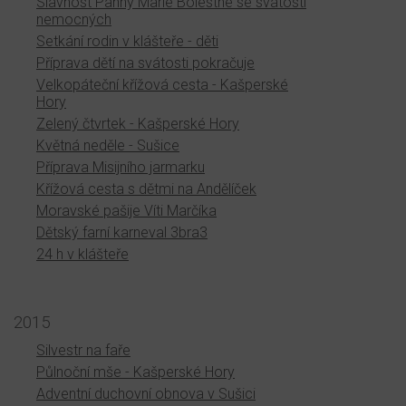
Slavnost Panny Marie Bolestné se svátostí
nemocných
Setkání rodin v klášteře - děti
Příprava dětí na svátosti pokračuje
Velkopáteční křížová cesta - Kašperské
Hory
Zelený čtvrtek - Kašperské Hory
Květná neděle - Sušice
Příprava Misijního jarmarku
Křížová cesta s dětmi na Andělíček
Moravské pašije Víti Marčíka
Dětský farní karneval 3bra3
24 h v klášteře
2015
Silvestr na faře
Půlnoční mše - Kašperské Hory
Adventní duchovní obnova v Sušici