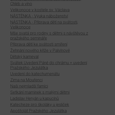
Chléb a víno
Velikonoce v kostele sv. Václava
NÁSTĚNKA - Výuka náboženství
NÁSTĚNKA - Příprava dětí na svátosti,
Velikonoce
Mše svatá pro rodiny s dětmi s návštěvou z
pražského semináře
Příprava dětí ke svátosti smíření
Žehnání nového kříže v Palvínově
Dětský karneval
Svátek Uvedení Páně do chrámu + uvedení
Pražského Jezulátka
Uvedení do katechumenátu
Zima na Mouřenci
Naši nejmladší farníci
Setkání maminek s malými dětmi
Ladislav Heryán u kapucínů
Katecheze pro školáky u jesliček
Apoštolát Pražského Jezulátka