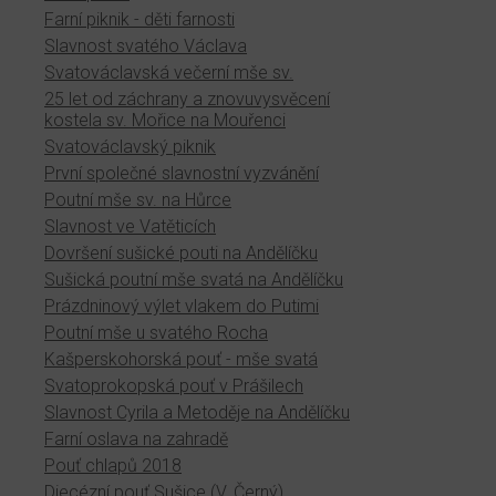
Farní piknik - děti farnosti
Slavnost svatého Václava
Svatováclavská večerní mše sv.
25 let od záchrany a znovuvysvěcení
kostela sv. Mořice na Mouřenci
Svatováclavský piknik
První společné slavnostní vyzvánění
Poutní mše sv. na Hůrce
Slavnost ve Vatěticích
Dovršení sušické pouti na Andělíčku
Sušická poutní mše svatá na Andělíčku
Prázdninový výlet vlakem do Putimi
Poutní mše u svatého Rocha
Kašperskohorská pouť - mše svatá
Svatoprokopská pouť v Prášilech
Slavnost Cyrila a Metoděje na Andělíčku
Farní oslava na zahradě
Pouť chlapů 2018
Diecézní pouť Sušice (V. Černý)