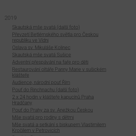
2019
Skautská mše svatá (další foto)
Převzetí Betlémského světla pro Českou
republiku ve Vídni
Oslava sv. Mikuláše Kolinec
Skautská mše svatá Sušice
Adventní přespávání na faře pro děti
Restaurování oltáře Panny Marie v sušickém
klášteře
Audience, národní pouť Řím
Pouť do Rinchnachu (další foto)
2 x 24 hodin v klášteře kapucínů Praha
Hradčany
Pouť do Prahy za sv. Anežkou Českou
Mše svatá pro rodiny s dětmi
Mše svatá a setkání s biskupem Vlastimilem
Kročilem v Petrovicích