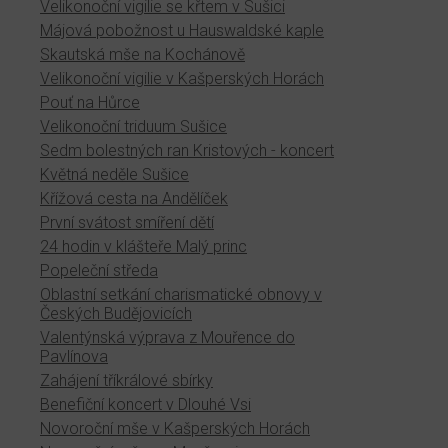
Velikonoční vigilie se křtem v Sušici
Májová pobožnost u Hauswaldské kaple
Skautská mše na Kochánově
Velikonoční vigilie v Kašperských Horách
Pouť na Hůrce
Velikonoční triduum Sušice
Sedm bolestných ran Kristových - koncert
Květná neděle Sušice
Křížová cesta na Andělíček
První svátost smíření dětí
24 hodin v klášteře Malý princ
Popeleční středa
Oblastní setkání charismatické obnovy v
Českých Budějovicích
Valentýnská výprava z Mouřence do
Pavlínova
Zahájení tříkrálové sbírky
Benefiční koncert v Dlouhé Vsi
Novoroční mše v Kašperských Horách