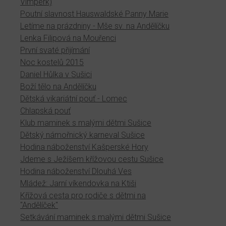
Vimperk)
Poutní slavnost Hauswaldské Panny Marie
Letíme na prázdniny - Mše sv. na Andělíčku
Lenka Filipová na Mouřenci
První svaté přijímání
Noc kostelů 2015
Daniel Hůlka v Sušici
Boží tělo na Andělíčku
Dětská vikariátní pouť - Lomec
Chlapská pouť
Klub maminek s malými dětmi Sušice
Dětský námořnický karneval Sušice
Hodina náboženství Kašperské Hory
Jdeme s Ježíšem křížovou cestu Sušice
Hodina náboženství Dlouhá Ves
Mládež: Jarní víkendovka na Ktiši
Křížová cesta pro rodiče s dětmi na
"Andělíček"
Setkávání maminek s malými dětmi Sušice