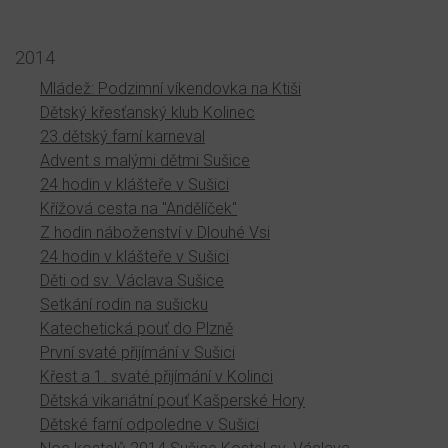
2014
Mládež: Podzimní víkendovka na Ktiši
Dětský křesťanský klub Kolinec
23.dětský farní karneval
Advent s malými dětmi Sušice
24 hodin v klášteře v Sušici
Křížová cesta na "Andělíček"
Z hodin náboženství v Dlouhé Vsi
24 hodin v klášteře v Sušici
Děti od sv. Václava Sušice
Setkání rodin na sušicku
Katechetická pouť do Plzně
První svaté přijímání v Sušici
Křest a 1. svaté přijímání v Kolinci
Dětská vikariátní pouť Kašperské Hory
Dětské farní odpoledne v Sušici