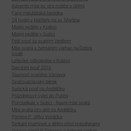
Adventní mše sv. pro rodiče s dětmi
Farní mikulášská besídka
24 hodin v klášteře na sv. Martina
Misijní neděle v Kolinci
Misijní neděle v Sušici
Pěší pouť za svatým Vintířem
Mše svatá s žehnáním varhan na Dobré
Vodě
Letecké odpoledne v Kolinci
Diecézní pouť 2016
Slavnost svatého Václava
Svatováclavský piknik
Sušická pouť na Andělíčku
Prázdninový výlet do Putimi
Porciunkule v Sušici - hlavní mše svatá
Mše svatá pro děti na Andělíčku
Primice P. Jiřího Voráčka
Setkání maminek s dětmi před prázdninami
Oslava výročí P. Tomase a žehnání varhan