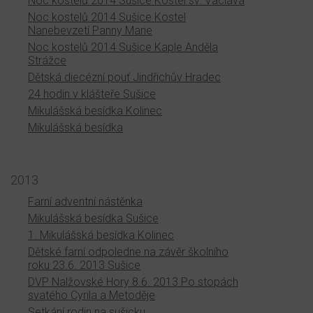
Noc kostelů 2014 Sušice Kostel sv. Václava
Noc kostelů 2014 Sušice Kostel
Nanebevzetí Panny Marie
Noc kostelů 2014 Sušice Kaple Anděla
Strážce
Dětská diecézní pouť Jindřichův Hradec
24 hodin v klášteře Sušice
Mikulášská besídka Kolinec
Mikulášská besídka
2013
Farní adventní nástěnka
Mikulášská besídka Sušice
1. Mikulášská besídka Kolinec
Dětské farní odpoledne na závěr školního
roku 23.6. 2013 Sušice
DVP Nalžovské Hory 8.6. 2013 Po stopách
svatého Cyrila a Metoděje
Setkání rodin na sušicku