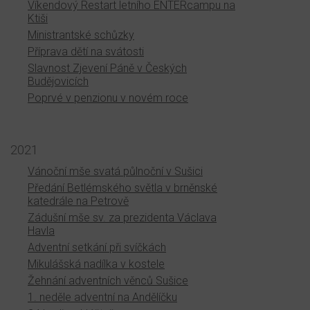
Víkendový Restart letního ENTERcampu na
Ktiši
Ministrantské schůzky
Příprava dětí na svátosti
Slavnost Zjevení Páně v Českých
Budějovicích
Poprvé v penzionu v novém roce
2021
Vánoční mše svatá půlnoční v Sušici
Předání Betlémského světla v brněnské
katedrále na Petrově
Zádušní mše sv. za prezidenta Václava
Havla
Adventní setkání při svíčkách
Mikulášská nadílka v kostele
Žehnání adventních věnců Sušice
1. neděle adventní na Andělíčku