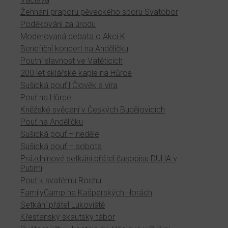
Žehnání praporu pěveckého sboru Svatobor
Poděkování za úrodu
Moderovaná debata o Akci K
Benefiční koncert na Andělíčku
Poutní slavnost ve Vatěticích
200 let sklářské kaple na Hůrce
Sušická pouť | Člověk a víra
Pouť na Hůrce
Kněžské svěcení v Českých Budějovicích
Pouť na Andělíčku
Sušická pouť – neděle
Sušická pouť – sobota
Prázdninové setkání přátel časopisu DUHA v
Putimi
Pouť k svatému Rochu
FamilyCamp na Kašperských Horách
Setkání přátel Lukoviště
Křesťanský skautský tábor