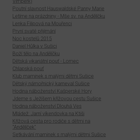
Vimperk)
Poutní slavnost Hauswaldské Panny Marie
Letíme na prázdniny - Mše sv. na Andělíčku
Lenka Filipová na Mouřenci
První svaté přijímání
Noc kostelů 2015
Daniel Hůlka v Sušici
Boží tělo na Andělíčku
Dětská vikariátní pouť - Lomec
Chlapská pouť
Klub maminek s malými dětmi Sušice
Dětský námořnický karneval Sušice
Hodina náboženství Kašperské Hory
Jdeme s Ježíšem křížovou cestu Sušice
Hodina náboženství Dlouhá Ves
Mládež: Jarní víkendovka na Ktiši
Křížová cesta pro rodiče s dětmi na
"Andělíček"
Setkávání maminek s malými dětmi Sušice