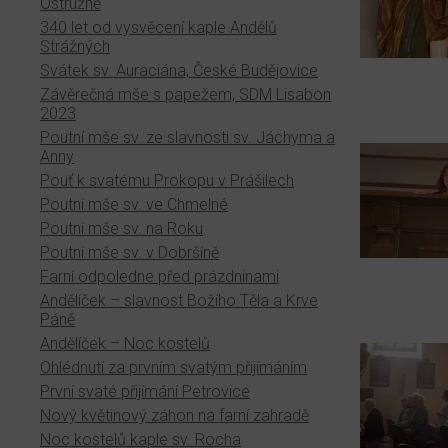
Ostružně
340 let od vysvěcení kaple Andělů
Strážných
Svátek sv. Auraciána, České Budějovice
Závěrečná mše s papežem, SDM Lisabon
2023
Poutní mše sv. ze slavnosti sv. Jáchyma a
Anny
Pouť k svatému Prokopu v Prášilech
Poutní mše sv. ve Chmelné
Poutní mše sv. na Roku
Poutní mše sv. v Dobršíně
Farní odpoledne před prázdninami
Andělíček – slavnost Božího Těla a Krve
Páně
Andělíček – Noc kostelů
Ohlédnutí za prvním svatým přijímáním
První svaté přijímání Petrovice
Nový květinový záhon na farní zahradě
Noc kostelů kaple sv. Rocha