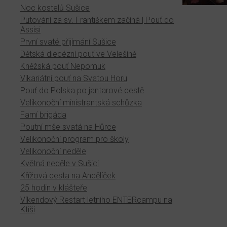
Noc kostelů Sušice
Putování za sv. Františkem začíná | Pouť do
Assisi
První svaté přijímání Sušice
Dětská diecézní pouť ve Velešíně
Kněžská pouť Nepomuk
Vikariátní pouť na Svatou Horu
Pouť do Polska po jantarové cestě
Velikonoční ministrantská schůzka
Farní brigáda
Poutní mše svatá na Hůrce
Velikonoční program pro školy
Velikonoční neděle
Květná neděle v Sušici
Křížová cesta na Andělíček
25 hodin v klášteře
Víkendový Restart letního ENTERcampu na
Ktiši