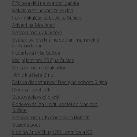
Příprava dětí na svátosti začala
Rekviem za nenarozené děti
Farní mikulášská besídka Sušice
Advent na Mouřenci
Setkání rodin v klášteře
Svátek sv. Martina na setkání maminek s
malými dětmi
Hubertská mše Sušice
Misijní jarmark 25.října Sušice
Setkání rodin s drakiádou
78h v klášteře Brno
Dětská diecézní pouť Bechyně sobota 3.října
Diecézní pouť dětí
Svatováclavský piknik
Poděkování za úrodu kostel sv. Václava
Sušice
Setkání rodin v Kašperských Horách
Sušická pouť
Noc na Andělíčku (KOS Lomnice a KS