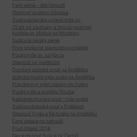
Farní piknik - děti farnosti
Slavnost svatého Václava
Svatováclavská večerní mše sv.
25 let od záchrany a znovuvysvěcení
kostela sv. Mořice na Mouřenci
Svatováclavský piknik
První společné slavnostní vyzvánění
Poutní mše sv. na Hůrce
Slavnost ve Vatěticích
Dovršení sušické pouti na Andělíčku
Sušická poutní mše svatá na Andělíčku
Prázdninový výlet vlakem do Putimi
Poutní mše u svatého Rocha
Kašperskohorská pouť - mše svatá
Svatoprokopská pouť v Prášilech
Slavnost Cyrila a Metoděje na Andělíčku
Farní oslava na zahradě
Pouť chlapů 2018
Diecézní pouť Sušice (V. Černý)