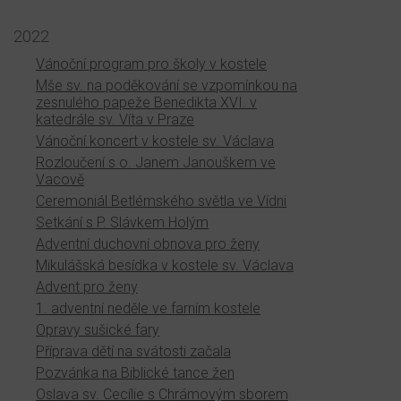
2022
Vánoční program pro školy v kostele
Mše sv. na poděkování se vzpomínkou na
zesnulého papeže Benedikta XVI. v
katedrále sv. Víta v Praze
Vánoční koncert v kostele sv. Václava
Rozloučení s o. Janem Janouškem ve
Vacově
Ceremoniál Betlémského světla ve Vídni
Setkání s P. Slávkem Holým
Adventní duchovní obnova pro ženy
Mikulášská besídka v kostele sv. Václava
Advent pro ženy
1. adventní neděle ve farním kostele
Opravy sušické fary
Příprava dětí na svátosti začala
Pozvánka na Biblické tance žen
Oslava sv. Cecílie s Chrámovým sborem