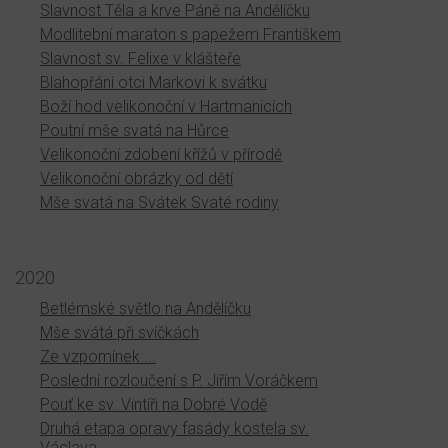
Slavnost Těla a krve Páně na Andělíčku
Modlitební maraton s papežem Františkem
Slavnost sv. Felixe v klášteře
Blahopřání otci Markovi k svátku
Boží hod velikonoční v Hartmanicích
Poutní mše svatá na Hůrce
Velikonoční zdobení křížů v přírodě
Velikonoční obrázky od dětí
Mše svatá na Svátek Svaté rodiny
2020
Betlémské světlo na Andělíčku
Mše svátá při svíčkách
Ze vzpomínek ...
Poslední rozloučení s P. Jiřím Voráčkem
Pouť ke sv. Vintíři na Dobré Vodě
Druhá etapa opravy fasády kostela sv.
Václava