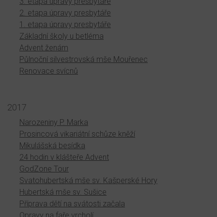
3. etapa úpravy presbytáře
2. etapa úpravy presbytáře
1. etapa úpravy presbytáře
Základní školy u betléma
Advent ženám
Půlnoční silvestrovská mše Mouřenec
Renovace svícnů
2017
Narozeniny P. Marka
Prosincová vikariátní schůze kněží
Mikulášská besídka
24 hodin v klášteře Advent
GodZone Tour
Svatohubertská mše sv. Kašperské Hory
Hubertská mše sv. Sušice
Příprava dětí na svátosti začala
Opravy na faře vrcholí