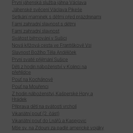
První jáhenská služba jáhna Václava
Jáhenské svěcení Václava Pikeše
Setkání maminek s dětmi před prázdninami
Farní zahradní slavnost s dětmi
Farní zahradní slavnost
Svátost biřmování v Sušici
Nová křížová cesta ve Františkově Vsi
Slavnost Božího Těla Andělíček
První svaté přijímání Sušice
Děti z hodin náboženství v Kolinci na
přehlídce
Pouť na Kochánově
Pouť na Mouřenci
Z hodin náboženství, Kašperské Hory a
Hrádek
Příprava dětí na svátosti vrcholí
Vikariátní pouť (2. část)
Vikariátní pouť do Lnářů a Kasejovic
Mše sv. na Zdouni za padlé americké vojáky