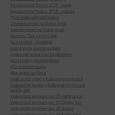
Diecézní pouť Sušice 2018 - pátek
Diecézní pouť Sušice 2018 - sobota
První svaté přijímání Sušice
Zavěšení zvonů na Dobré Vodě
Svěcení zvonů na Dobré Vodě
Slavnost Těla a krve Páně
Noc kostelů - Andělíček
Dobrá Voda očima poutníků
Česko-německá pouť na Mouřenci
3x24 hodin v klášteře Plzeň
Kříž znamení naděje
Mše svatá na Hůrce
Velikonoční vigilie v Kašperských Horách
Velikonoční neděle v Kašperských Horách
se křty dětí
Velikonoční program pro ZŠ Hartmanice
Velikonoční program pro ZŠ Dlouhá Ves
Velikonoční program pro ZŠ Sušice
Velikonoční program pro ZŠ Kašperské