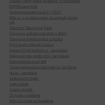
Svátek Panny Marie Andělské z Porciunkule
ENTERcamp Ktiš
Svatoprokopská pouť 2.7.2022
Mše sv. s poděkováním za uplynulý školní
rok
Slavnost Těla a Krve Páně
Červnové setkání maminek s dětmi
Červnová ministrantská schůzka
První svaté přijímání Sušice
Oslava 20 let kněžství o. Jarosława
Děkovná mše svatá otce Jarosława
Katechetická pouť dětí
Česko-německá poutní mše sv. na Hůrce
Na sv. Jaroslava
Velikonoční Vigilie
Velký pátek
Zelený čtvrtek
25 hodin v klášteře
Křížová cesta na Andělíček