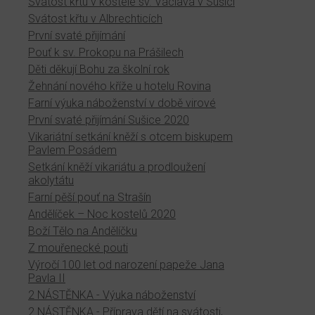
Svátost křtu v kostele sv. Václava v Sušici
Svátost křtu v Albrechticích
První svaté přijímání
Pouť k sv. Prokopu na Prášilech
Děti děkují Bohu za školní rok
Žehnání nového kříže u hotelu Rovina
Farní výuka náboženství v době virové
První svaté přijímání Sušice 2020
Vikariátní setkání kněží s otcem biskupem
Pavlem Posádem
Setkání kněží vikariátu a prodloužení
akolytátu
Farní pěší pouť na Strašín
Andělíček – Noc kostelů 2020
Boží Tělo na Andělíčku
Z mouřenecké pouti
Výročí 100 let od narození papeže Jana
Pavla II
2 NÁSTĚNKA - Výuka náboženství
2 NÁSTĚNKA - Příprava dětí na svátosti,