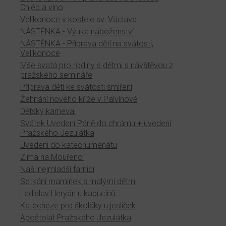
Chléb a víno
Velikonoce v kostele sv. Václava
NÁSTĚNKA - Výuka náboženství
NÁSTĚNKA - Příprava dětí na svátosti,
Velikonoce
Mše svatá pro rodiny s dětmi s návštěvou z
pražského semináře
Příprava dětí ke svátosti smíření
Žehnání nového kříže v Palvínově
Dětský karneval
Svátek Uvedení Páně do chrámu + uvedení
Pražského Jezulátka
Uvedení do katechumenátu
Zima na Mouřenci
Naši nejmladší farníci
Setkání maminek s malými dětmi
Ladislav Heryán u kapucínů
Katecheze pro školáky u jesliček
Apoštolát Pražského Jezulátka