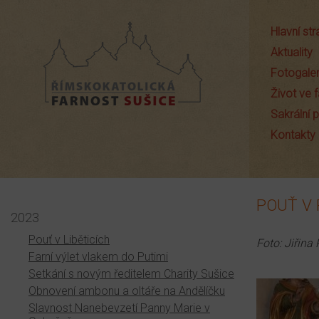
Hlavní st
Aktuality
Fotogaler
Život ve f
Sakrální
Farnost Sušice
Kontakty
POUŤ V 
2023
Pouť v Liběticích
Foto: Jiřin
Farní výlet vlakem do Putimi
Setkání s novým ředitelem Charity Sušice
Obnovení ambonu a oltáře na Andělíčku
Slavnost Nanebevzetí Panny Marie v