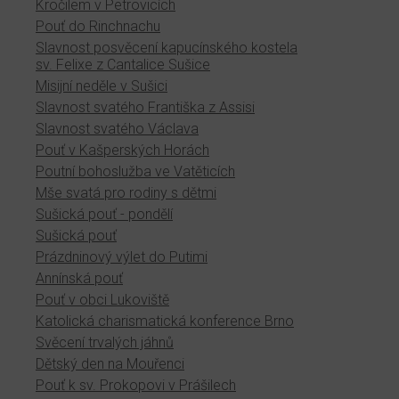
Kročilem v Petrovicích
Pouť do Rinchnachu
Slavnost posvěcení kapucínského kostela
sv. Felixe z Cantalice Sušice
Misijní neděle v Sušici
Slavnost svatého Františka z Assisi
Slavnost svatého Václava
Pouť v Kašperských Horách
Poutní bohoslužba ve Vatěticích
Mše svatá pro rodiny s dětmi
Sušická pouť - pondělí
Sušická pouť
Prázdninový výlet do Putimi
Annínská pouť
Pouť v obci Lukoviště
Katolická charismatická konference Brno
Svěcení trvalých jáhnů
Dětský den na Mouřenci
Pouť k sv. Prokopovi v Prášilech