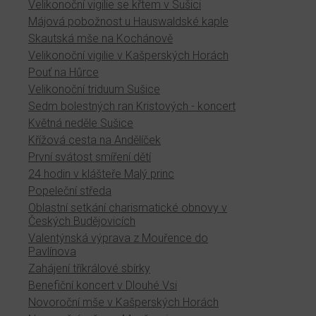
Velikonoční vigilie se křtem v Sušici
Májová pobožnost u Hauswaldské kaple
Skautská mše na Kochánově
Velikonoční vigilie v Kašperských Horách
Pouť na Hůrce
Velikonoční triduum Sušice
Sedm bolestných ran Kristových - koncert
Květná neděle Sušice
Křížová cesta na Andělíček
První svátost smíření dětí
24 hodin v klášteře Malý princ
Popeleční středa
Oblastní setkání charismatické obnovy v
Českých Budějovicích
Valentýnská výprava z Mouřence do
Pavlínova
Zahájení tříkrálové sbírky
Benefiční koncert v Dlouhé Vsi
Novoroční mše v Kašperských Horách