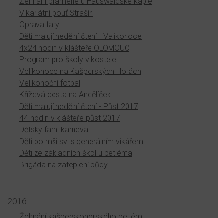
Žehnání pramene u Hauswaldské kaple
Vikariátní pouť Strašín
Oprava fary
Děti malují nedělní čtení - Velikonoce
4x24 hodin v klášteře OLOMOUC
Program pro školy v kostele
Velikonoce na Kašperských Horách
Velikonoční fotbal
Křížová cesta na Andělíček
Děti malují nedělní čtení - Půst 2017
44 hodin v klášteře půst 2017
Dětský farní karneval
Děti po mši sv. s generálním vikářem
Děti ze základních škol u betléma
Brigáda na zateplení půdy
2016
Žehnání kašperskohorského betlému