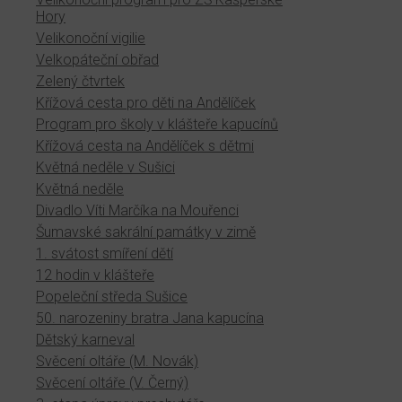
Hory
Velikonoční vigilie
Velkopáteční obřad
Zelený čtvrtek
Křížová cesta pro děti na Andělíček
Program pro školy v klášteře kapucínů
Křížová cesta na Andělíček s dětmi
Květná neděle v Sušici
Květná neděle
Divadlo Víti Marčíka na Mouřenci
Šumavské sakrální památky v zimě
1. svátost smíření dětí
12 hodin v klášteře
Popeleční středa Sušice
50. narozeniny bratra Jana kapucína
Dětský karneval
Svěcení oltáře (M. Novák)
Svěcení oltáře (V. Černý)