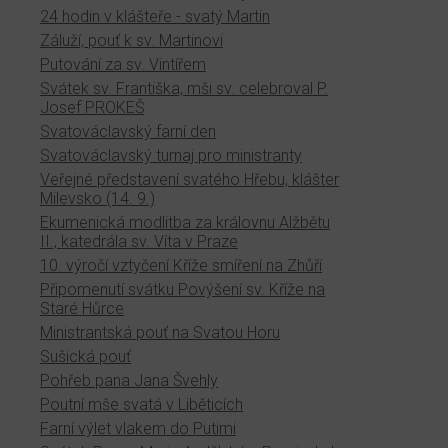
24 hodin v klášteře - svatý Martin
Záluží, pouť k sv. Martinovi
Putování za sv. Vintířem
Svátek sv. Františka, mši sv. celebroval P.
Josef PROKEŠ
Svatováclavský farní den
Svatováclavský turnaj pro ministranty
Veřejné představení svatého Hřebu, klášter
Milevsko (14. 9.)
Ekumenická modlitba za královnu Alžbětu
II., katedrála sv. Víta v Praze
10. výročí vztyčení Kříže smíření na Zhůří
Připomenutí svátku Povýšení sv. Kříže na
Staré Hůrce
Ministrantská pouť na Svatou Horu
Sušická pouť
Pohřeb pana Jana Švehly
Poutní mše svatá v Liběticích
Farní výlet vlakem do Putimi