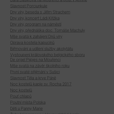
Slavnost Porciunkule
Dny víry, beseda s Jiřím Strachem
Dny víry, koncert Ládi Křížka
Dny víry, program na náměstí
Dny víry, přednáška doc. Tomáše Machuly
Mše svatá k zahájení Dnů víry
Oprava kostela kapucínů
Biřmování a udílení služby akolytátu
Vystoupení královského belgického sboru
De orgel Pijpjes na Mouřenci
Mše svatá na závěr školního roku
První svaté přijímání v Sušici
Slavnost Těla a krve Páně
Noc kostelů kaple sv. Rocha 2017
Noc kostelů
Pouť chlapů
Poutní místa Polska
Děti u Panny Marie