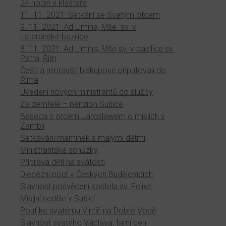
24 hodin v klášteře
11. 11. 2021: Setkání se Svatým otcem
9. 11. 2021: Ad Limina, Mše. sv. v
Lateránské bazilice
8. 11. 2021: Ad Limina, Mše sv. v bazilice sv.
Petra, Řím
Čeští a moravští biskupové připutovali do
Říma
Uvedení nových ministrantů do služby
Za zemřelé – penzion Sušice
Beseda s otcem Jaroslawem o misiích v
Zambii
Setkávání maminek s malými dětmi
Ministrantské schůzky
Příprava dětí na svátosti
Diecézní pouť v Českých Budějovicích
Slavnost posvěcení kostela sv. Felixe
Misijní neděle v Sušici
Pouť ke svatému Vintíři na Dobré Vodě
Slavnost svatého Václava, farní den