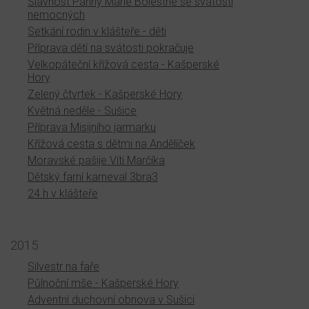
Slavnost Panny Marie Bolestné se svátostí
nemocných
Setkání rodin v klášteře - děti
Příprava dětí na svátosti pokračuje
Velkopáteční křížová cesta - Kašperské
Hory
Zelený čtvrtek - Kašperské Hory
Květná neděle - Sušice
Příprava Misijního jarmarku
Křížová cesta s dětmi na Andělíček
Moravské pašije Víti Marčíka
Dětský farní karneval 3bra3
24 h v klášteře
2015
Silvestr na faře
Půlnoční mše - Kašperské Hory
Adventní duchovní obnova v Sušici