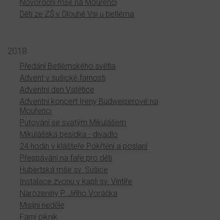
Novoroční mše na Mouřenci
Děti ze ZŠ v Dlouhé Vsi u betléma
2018
Předání Betlémského světla
Advent v sušické farnosti
Adventní den Vatětice
Adventní koncert Ireny Budweiserové na
Mouřenci
Putování se svatým Mikulášem
Mikulášská besídka - divadlo
24 hodin v klášteře Pokřtění a poslaní
Přespávání na faře pro děti
Hubertská mše sv. Sušice
Instalace zvonu v kapli sv. Vintíře
Narozeniny P. Jiřího Voráčka
Misijní neděle
Farní piknik