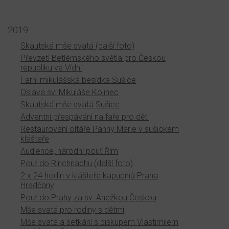
2019
Skautská mše svatá (další foto)
Převzetí Betlémského světla pro Českou
republiku ve Vídni
Farní mikulášská besídka Sušice
Oslava sv. Mikuláše Kolinec
Skautská mše svatá Sušice
Adventní přespávání na faře pro děti
Restaurování oltáře Panny Marie v sušickém
klášteře
Audience, národní pouť Řím
Pouť do Rinchnachu (další foto)
2 x 24 hodin v klášteře kapucínů Praha
Hradčany
Pouť do Prahy za sv. Anežkou Českou
Mše svatá pro rodiny s dětmi
Mše svatá a setkání s biskupem Vlastimilem