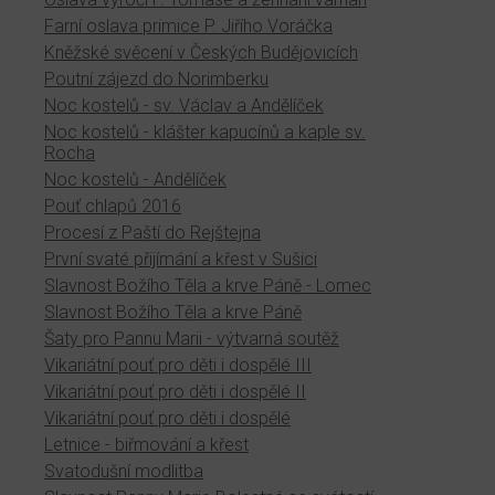
Farní oslava primice P. Jiřího Voráčka
Kněžské svěcení v Českých Budějovicích
Poutní zájezd do Norimberku
Noc kostelů - sv. Václav a Andělíček
Noc kostelů - klášter kapucínů a kaple sv.
Rocha
Noc kostelů - Andělíček
Pouť chlapů 2016
Procesí z Paští do Rejštejna
První svaté přijímání a křest v Sušici
Slavnost Božího Těla a krve Páně - Lomec
Slavnost Božího Těla a krve Páně
Šaty pro Pannu Marii - výtvarná soutěž
Vikariátní pouť pro děti i dospělé III
Vikariátní pouť pro děti i dospělé II
Vikariátní pouť pro děti i dospělé
Letnice - biřmování a křest
Svatodušní modlitba