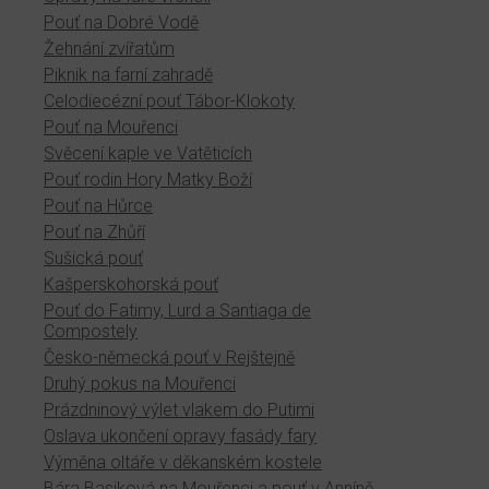
Pouť na Dobré Vodě
Žehnání zvířatům
Piknik na farní zahradě
Celodiecézní pouť Tábor-Klokoty
Pouť na Mouřenci
Svěcení kaple ve Vatěticích
Pouť rodin Hory Matky Boží
Pouť na Hůrce
Pouť na Zhůří
Sušická pouť
Kašperskohorská pouť
Pouť do Fatimy, Lurd a Santiaga de
Compostely
Česko-německá pouť v Rejštejně
Druhý pokus na Mouřenci
Prázdninový výlet vlakem do Putimi
Oslava ukončení opravy fasády fary
Výměna oltáře v děkanském kostele
Bára Basiková na Mouřenci a pouť v Anníně