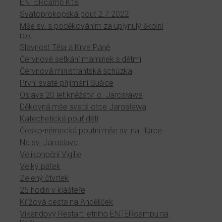
ENTERcamp Ktiš
Svatoprokopská pouť 2.7.2022
Mše sv. s poděkováním za uplynulý školní
rok
Slavnost Těla a Krve Páně
Červnové setkání maminek s dětmi
Červnová ministrantská schůzka
První svaté přijímání Sušice
Oslava 20 let kněžství o. Jarosława
Děkovná mše svatá otce Jarosława
Katechetická pouť dětí
Česko-německá poutní mše sv. na Hůrce
Na sv. Jaroslava
Velikonoční Vigilie
Velký pátek
Zelený čtvrtek
25 hodin v klášteře
Křížová cesta na Andělíček
Víkendový Restart letního ENTERcampu na