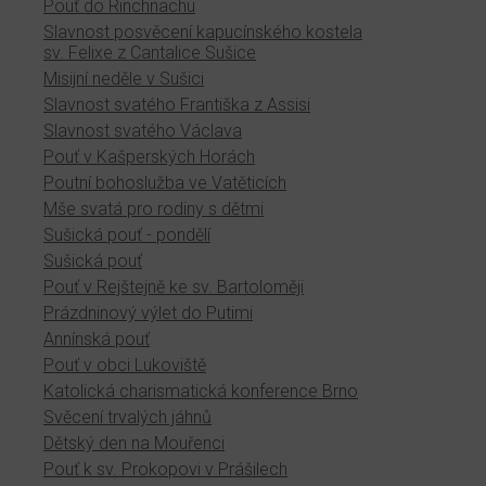
Pouť do Rinchnachu
Slavnost posvěcení kapucínského kostela
sv. Felixe z Cantalice Sušice
Misijní neděle v Sušici
Slavnost svatého Františka z Assisi
Slavnost svatého Václava
Pouť v Kašperských Horách
Poutní bohoslužba ve Vatěticích
Mše svatá pro rodiny s dětmi
Sušická pouť - pondělí
Sušická pouť
Pouť v Rejštejně ke sv. Bartoloměji
Prázdninový výlet do Putimi
Annínská pouť
Pouť v obci Lukoviště
Katolická charismatická konference Brno
Svěcení trvalých jáhnů
Dětský den na Mouřenci
Pouť k sv. Prokopovi v Prášilech