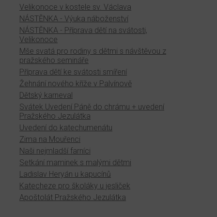
Velikonoce v kostele sv. Václava
NÁSTĚNKA - Výuka náboženství
NÁSTĚNKA - Příprava dětí na svátosti,
Velikonoce
Mše svatá pro rodiny s dětmi s návštěvou z
pražského semináře
Příprava dětí ke svátosti smíření
Žehnání nového kříže v Palvínově
Dětský karneval
Svátek Uvedení Páně do chrámu + uvedení
Pražského Jezulátka
Uvedení do katechumenátu
Zima na Mouřenci
Naši nejmladší farníci
Setkání maminek s malými dětmi
Ladislav Heryán u kapucínů
Katecheze pro školáky u jesliček
Apoštolát Pražského Jezulátka