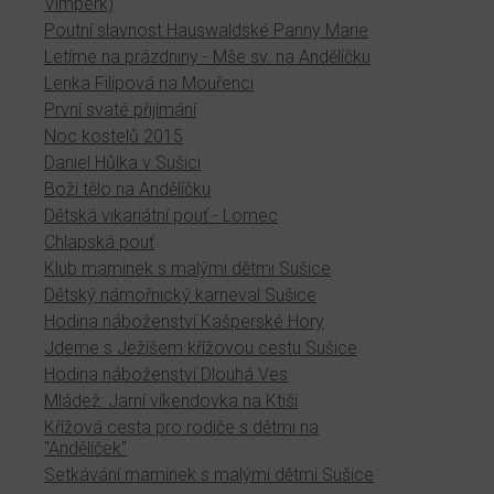
Vimperk)
Poutní slavnost Hauswaldské Panny Marie
Letíme na prázdniny - Mše sv. na Andělíčku
Lenka Filipová na Mouřenci
První svaté přijímání
Noc kostelů 2015
Daniel Hůlka v Sušici
Boží tělo na Andělíčku
Dětská vikariátní pouť - Lomec
Chlapská pouť
Klub maminek s malými dětmi Sušice
Dětský námořnický karneval Sušice
Hodina náboženství Kašperské Hory
Jdeme s Ježíšem křížovou cestu Sušice
Hodina náboženství Dlouhá Ves
Mládež: Jarní víkendovka na Ktiši
Křížová cesta pro rodiče s dětmi na
"Andělíček"
Setkávání maminek s malými dětmi Sušice