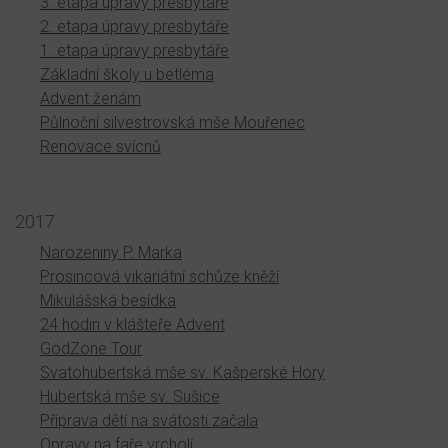
3. etapa úpravy presbytáře
2. etapa úpravy presbytáře
1. etapa úpravy presbytáře
Základní školy u betléma
Advent ženám
Půlnoční silvestrovská mše Mouřenec
Renovace svícnů
2017
Narozeniny P. Marka
Prosincová vikariátní schůze kněží
Mikulášská besídka
24 hodin v klášteře Advent
GodZone Tour
Svatohubertská mše sv. Kašperské Hory
Hubertská mše sv. Sušice
Příprava dětí na svátosti začala
Opravy na faře vrcholí