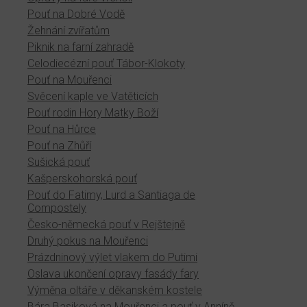
Pouť na Dobré Vodě
Žehnání zvířatům
Piknik na farní zahradě
Celodiecézní pouť Tábor-Klokoty
Pouť na Mouřenci
Svěcení kaple ve Vatěticích
Pouť rodin Hory Matky Boží
Pouť na Hůrce
Pouť na Zhůří
Sušická pouť
Kašperskohorská pouť
Pouť do Fatimy, Lurd a Santiaga de
Compostely
Česko-německá pouť v Rejštejně
Druhý pokus na Mouřenci
Prázdninový výlet vlakem do Putimi
Oslava ukončení opravy fasády fary
Výměna oltáře v děkanském kostele
Bára Basiková na Mouřenci a pouť v Anníně