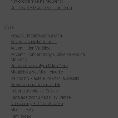
Novoroční mše na Mouřenci
Děti ze ZŠ v Dlouhé Vsi u betléma
2018
Předání Betlémského světla
Advent v sušické farnosti
Adventní den Vatětice
Adventní koncert Ireny Budweiserové na
Mouřenci
Putování se svatým Mikulášem
Mikulášská besídka - divadlo
24 hodin v klášteře Pokřtění a poslaní
Přespávání na faře pro děti
Hubertská mše sv. Sušice
Instalace zvonu v kapli sv. Vintíře
Narozeniny P. Jiřího Voráčka
Misijní neděle
Farní piknik