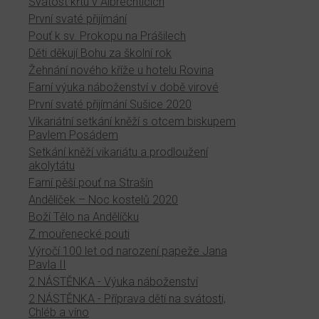
Svátost křtu v Albrechticích
První svaté přijímání
Pouť k sv. Prokopu na Prášilech
Děti děkují Bohu za školní rok
Žehnání nového kříže u hotelu Rovina
Farní výuka náboženství v době virové
První svaté přijímání Sušice 2020
Vikariátní setkání kněží s otcem biskupem
Pavlem Posádem
Setkání kněží vikariátu a prodloužení
akolytátu
Farní pěší pouť na Strašín
Andělíček – Noc kostelů 2020
Boží Tělo na Andělíčku
Z mouřenecké pouti
Výročí 100 let od narození papeže Jana
Pavla II
2 NÁSTĚNKA - Výuka náboženství
2 NÁSTĚNKA - Příprava dětí na svátosti,
Chléb a víno