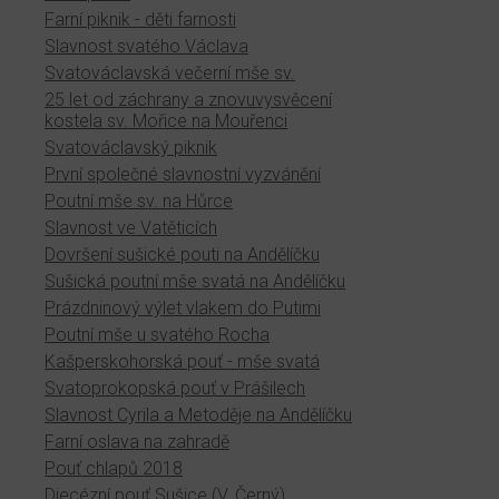
Farní piknik - děti farnosti
Slavnost svatého Václava
Svatováclavská večerní mše sv.
25 let od záchrany a znovuvysvěcení
kostela sv. Mořice na Mouřenci
Svatováclavský piknik
První společné slavnostní vyzvánění
Poutní mše sv. na Hůrce
Slavnost ve Vatěticích
Dovršení sušické pouti na Andělíčku
Sušická poutní mše svatá na Andělíčku
Prázdninový výlet vlakem do Putimi
Poutní mše u svatého Rocha
Kašperskohorská pouť - mše svatá
Svatoprokopská pouť v Prášilech
Slavnost Cyrila a Metoděje na Andělíčku
Farní oslava na zahradě
Pouť chlapů 2018
Diecézní pouť Sušice (V. Černý)