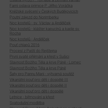
Farní oslava primice P. Jiřího Voráčka
Kněžské svěcení v Českých Budějovicích
Poutní zájezd do Norimberku
Noc kostelů - sv. Václav a Andělíček
Noc kostelů - klášter kapucínů a kaple sv.
Rocha
Noc kostelů - Andělíček
Pouť chlapů 2016
Procesí z Paští do Rejštejna
První svaté přijímání a křest v Sušici
Slavnost Božího Těla a krve Páně - Lomec
Slavnost Božího Těla a krve Páně
Šaty pro Pannu Marii - výtvarná soutěž
Vikariátní pouť pro děti i dospělé III
Vikariátní pouť pro děti i dospělé II
Vikariátní pouť pro děti i dospělé
Letnice - biřmování a křest
Svatodušní modlitba