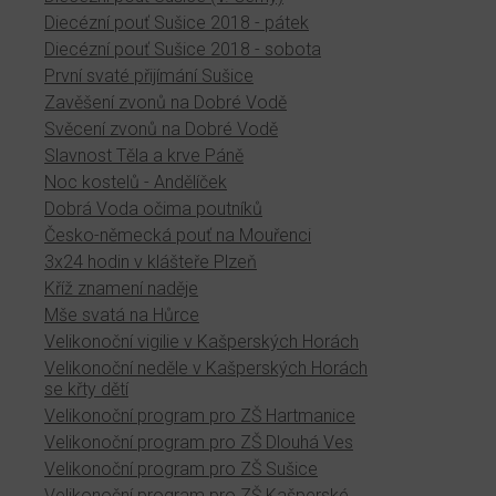
Diecézní pouť Sušice 2018 - pátek
Diecézní pouť Sušice 2018 - sobota
První svaté přijímání Sušice
Zavěšení zvonů na Dobré Vodě
Svěcení zvonů na Dobré Vodě
Slavnost Těla a krve Páně
Noc kostelů - Andělíček
Dobrá Voda očima poutníků
Česko-německá pouť na Mouřenci
3x24 hodin v klášteře Plzeň
Kříž znamení naděje
Mše svatá na Hůrce
Velikonoční vigilie v Kašperských Horách
Velikonoční neděle v Kašperských Horách
se křty dětí
Velikonoční program pro ZŠ Hartmanice
Velikonoční program pro ZŠ Dlouhá Ves
Velikonoční program pro ZŠ Sušice
Velikonoční program pro ZŠ Kašperské