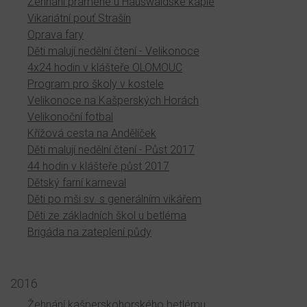
Žehnání pramene u Hauswaldské kaple
Vikariátní pouť Strašín
Oprava fary
Děti malují nedělní čtení - Velikonoce
4x24 hodin v klášteře OLOMOUC
Program pro školy v kostele
Velikonoce na Kašperských Horách
Velikonoční fotbal
Křížová cesta na Andělíček
Děti malují nedělní čtení - Půst 2017
44 hodin v klášteře půst 2017
Dětský farní karneval
Děti po mši sv. s generálním vikářem
Děti ze základních škol u betléma
Brigáda na zateplení půdy
2016
Žehnání kašperskohorského betlému