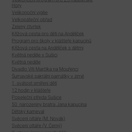
Hory
Velikonoční vigilie
Velkopáteční obřad
Zelený čtvrtek
Křížová cesta pro děti na Andělíček
Program pro školy v klášteře kapucínů
Křížová cesta na Andělíček s dětmi
Květná neděle v Sušici
Květná neděle
Divadlo Víti Marčíka na Mouřenci
Šumavské sakrální památky v zimě
1. svátost smíření dětí
12 hodin v klášteře
Popeleční středa Sušice
50. narozeniny bratra Jana kapucína
Dětský karneval
Svěcení oltáře (M. Novák)
Svěcení oltáře (V. Černý)