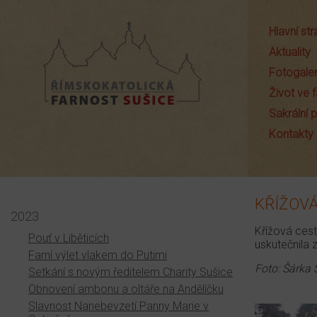
Hlavní st
Aktuality
Fotogaler
Život ve f
Sakrální
Farnost Sušice
Kontakty
KŘÍŽOVÁ
2023
Křížová cest
Pouť v Liběticích
uskutečnila 
Farní výlet vlakem do Putimi
Foto: Šárka
Setkání s novým ředitelem Charity Sušice
Obnovení ambonu a oltáře na Andělíčku
Slavnost Nanebevzetí Panny Marie v