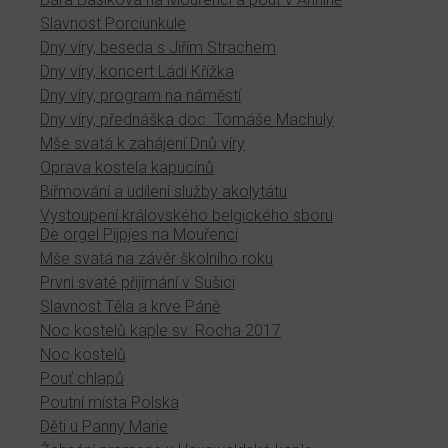
Slavnost Porciunkule
Dny víry, beseda s Jiřím Strachem
Dny víry, koncert Ládi Křížka
Dny víry, program na náměstí
Dny víry, přednáška doc. Tomáše Machuly
Mše svatá k zahájení Dnů víry
Oprava kostela kapucínů
Biřmování a udílení služby akolytátu
Vystoupení královského belgického sboru
De orgel Pijpjes na Mouřenci
Mše svatá na závěr školního roku
První svaté přijímání v Sušici
Slavnost Těla a krve Páně
Noc kostelů kaple sv. Rocha 2017
Noc kostelů
Pouť chlapů
Poutní místa Polska
Děti u Panny Marie