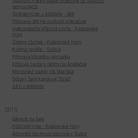
Slavnost Panny Marie Bolestné se svátostí
nemocných
Setkání rodin v klášteře - děti
Příprava dětí na svátosti pokračuje
Velkopáteční křížová cesta - Kašperské
Hory
Zelený čtvrtek - Kašperské Hory
Květná neděle - Sušice
Příprava Misijního jarmarku
Křížová cesta s dětmi na Andělíček
Moravské pašije Víti Marčíka
Dětský farní karneval 3bra3
24 h v klášteře
2015
Silvestr na faře
Půlnoční mše - Kašperské Hory
Adventní duchovní obnova v Sušici