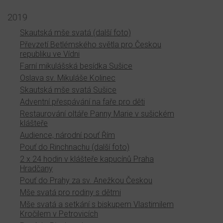
2019
Skautská mše svatá (další foto)
Převzetí Betlémského světla pro Českou
republiku ve Vídni
Farní mikulášská besídka Sušice
Oslava sv. Mikuláše Kolinec
Skautská mše svatá Sušice
Adventní přespávání na faře pro děti
Restaurování oltáře Panny Marie v sušickém
klášteře
Audience, národní pouť Řím
Pouť do Rinchnachu (další foto)
2 x 24 hodin v klášteře kapucínů Praha
Hradčany
Pouť do Prahy za sv. Anežkou Českou
Mše svatá pro rodiny s dětmi
Mše svatá a setkání s biskupem Vlastimilem
Kročilem v Petrovicích