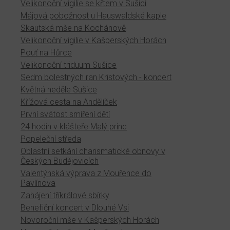
Velikonoční vigilie se křtem v Sušici
Májová pobožnost u Hauswaldské kaple
Skautská mše na Kochánově
Velikonoční vigilie v Kašperských Horách
Pouť na Hůrce
Velikonoční triduum Sušice
Sedm bolestných ran Kristových - koncert
Květná neděle Sušice
Křížová cesta na Andělíček
První svátost smíření dětí
24 hodin v klášteře Malý princ
Popeleční středa
Oblastní setkání charismatické obnovy v
Českých Budějovicích
Valentýnská výprava z Mouřence do
Pavlínova
Zahájení tříkrálové sbírky
Benefiční koncert v Dlouhé Vsi
Novoroční mše v Kašperských Horách