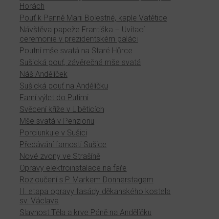
Horách
Pouť k Panně Marii Bolestné, kaple Vatětice
Návštěva papeže Františka – Uvítací
ceremonie v prezidentském paláci
Poutní mše svatá na Staré Hůrce
Sušická pouť, závěrečná mše svatá
Náš Andělíček
Sušická pouť na Andělíčku
Farní výlet do Putimi
Svěcení kříže v Liběticích
Mše svatá v Penzionu
Porciunkule v Sušici
Předávání farnosti Sušice
Nové zvony ve Strašíně
Opravy elektroinstalace na faře
Rozloučení s P. Markem Donnerstagem
II. etapa opravy fasády děkanského kostela
sv. Václava
Slavnost Těla a krve Páně na Andělíčku