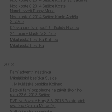
Noc kostelů 2014 Sušice Kostel sv. Václava
Noc kostelů 2014 Sušice Kostel
Nanebevzetí Panny Marie
Noc kostelů 2014 Sušice Kaple Anděla
Strážce
Dětská diecézní pouť Jindřichův Hradec
24 hodin v klášteře Sušice
Mikulášská besídka Kolinec
Mikulášská besídka
2013
Farní adventní nástěnka
Mikulášská besídka Sušice
1. Mikulášská besídka Kolinec
Dětské farní odpoledne na závěr školního
roku 23.6. 2013 Sušice
DVP Nalžovské Hory 8.6. 2013 Po stopách
svatého Cyrila a Metoděje
Setkání rodin na sušicku