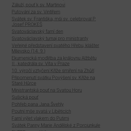
Záluží, pouť k sv. Martinovi
Putování za sv. Vintířem
Svátek sv. Františka, mši sv. celebroval P.
Josef PROKEŠ
Svatováclavský farní den
Svatováclavský turnaj pro ministranty
Veřejné představení svatého Hřebu, klášter
Milevsko (14. 9.)
Ekumenická modlitba za královnu Alžbětu
II., katedrála sv. Víta v Praze
10. výročí vztyčení Kříže smíření na Zhůří
Připomenutí svátku Povýšení sv. Kříže na
Staré Hůrce
Ministrantská pouť na Svatou Horu
Sušická pouť
Pohřeb pana Jana Švehly
Poutní mše svatá v Liběticích
Farní výlet vlakem do Putimi
Svátek Panny Marie Andělské z Porciunkule