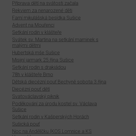
Příprava dětí na svátosti začala
Rekviem za nenarozené děti
Farní mikulášská besídka Sušice
Advent na Mouřenci
Setkání rodin v klášteře
Svátek sv. Martina na setkání maminek s
malými dětmi
Hubertská mše Sušice
Misijní jarmark 25.října Sušice
Setkání rodin s drakiádou
78h v klášteře Brno
Dětská diecézní pouť Bechyně sobota 3.října
Diecézní pouť dětí
Svatováclavský piknik
Poděkování za úrodu kostel sv. Václava
Sušice
Setkání rodin v Kašperských Horách
Sušická pouť
Noc na Andělíčku (KOS Lomnice a KS