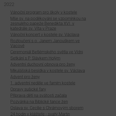
2022
Vánoční program pro školy v kostele
Mše sv. na poděkování se vzpomínkou na
zesnulého papeže Benedikta XVI. v
katedrále sv. Víta v Praze
Vánoční koncert v kostele sv. Václava
Rozloučení s o. Janem Janouškem ve
Vacově
Ceremoniál Betlémského světla ve Vídni
Setkání s P. Slávkem Holým
Adventní duchovní obnova pro ženy
Mikulášská besídka v kostele sv. Václava
Advent pro ženy
1. adventní neděle ve farním kostele
Opravy sušické fary
Příprava dětí na svátosti začala
Pozvánka na Biblické tance žen
Oslava sv. Cecílie s Chrámovým sborem
24 hodin v klášteře - svatý Martin