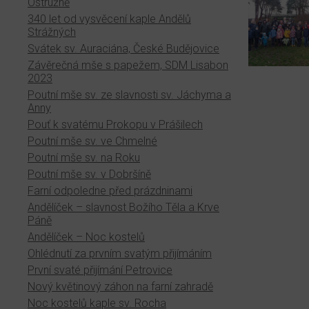
Ostružně
340 let od vysvěcení kaple Andělů
Strážných
Svátek sv. Auraciána, České Budějovice
Závěrečná mše s papežem, SDM Lisabon
2023
Poutní mše sv. ze slavnosti sv. Jáchyma a
Anny
Pouť k svatému Prokopu v Prášilech
Poutní mše sv. ve Chmelné
Poutní mše sv. na Roku
Poutní mše sv. v Dobršíně
Farní odpoledne před prázdninami
Andělíček – slavnost Božího Těla a Krve
Páně
Andělíček – Noc kostelů
Ohlédnutí za prvním svatým přijímáním
První svaté přijímání Petrovice
Nový květinový záhon na farní zahradě
Noc kostelů kaple sv. Rocha