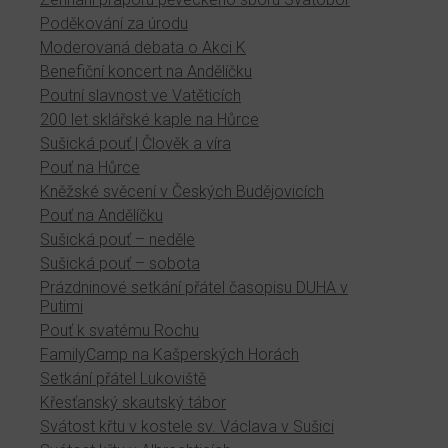
Poděkování za úrodu
Moderovaná debata o Akci K
Benefiční koncert na Andělíčku
Poutní slavnost ve Vatěticích
200 let sklářské kaple na Hůrce
Sušická pouť | Člověk a víra
Pouť na Hůrce
Kněžské svěcení v Českých Budějovicích
Pouť na Andělíčku
Sušická pouť – neděle
Sušická pouť – sobota
Prázdninové setkání přátel časopisu DUHA v
Putimi
Pouť k svatému Rochu
FamilyCamp na Kašperských Horách
Setkání přátel Lukoviště
Křesťanský skautský tábor
Svátost křtu v kostele sv. Václava v Sušici