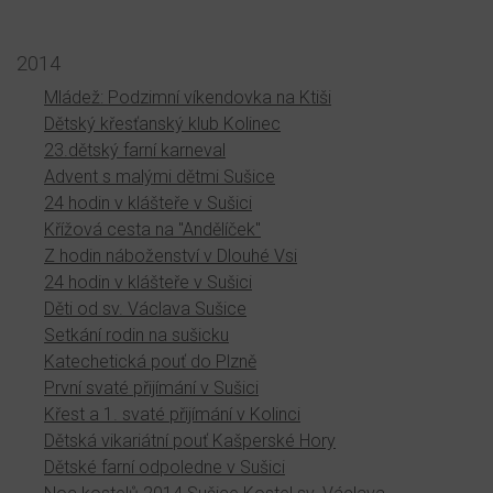
2014
Mládež: Podzimní víkendovka na Ktiši
Dětský křesťanský klub Kolinec
23.dětský farní karneval
Advent s malými dětmi Sušice
24 hodin v klášteře v Sušici
Křížová cesta na "Andělíček"
Z hodin náboženství v Dlouhé Vsi
24 hodin v klášteře v Sušici
Děti od sv. Václava Sušice
Setkání rodin na sušicku
Katechetická pouť do Plzně
První svaté přijímání v Sušici
Křest a 1. svaté přijímání v Kolinci
Dětská vikariátní pouť Kašperské Hory
Dětské farní odpoledne v Sušici