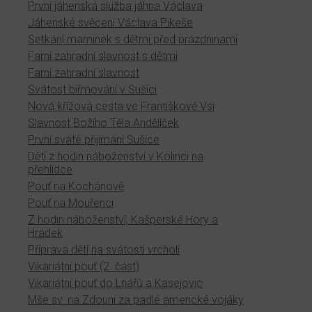
První jáhenská služba jáhna Václava
Jáhenské svěcení Václava Pikeše
Setkání maminek s dětmi před prázdninami
Farní zahradní slavnost s dětmi
Farní zahradní slavnost
Svátost biřmování v Sušici
Nová křížová cesta ve Františkově Vsi
Slavnost Božího Těla Andělíček
První svaté přijímání Sušice
Děti z hodin náboženství v Kolinci na
přehlídce
Pouť na Kochánově
Pouť na Mouřenci
Z hodin náboženství, Kašperské Hory a
Hrádek
Příprava dětí na svátosti vrcholí
Vikariátní pouť (2. část)
Vikariátní pouť do Lnářů a Kasejovic
Mše sv. na Zdouni za padlé americké vojáky