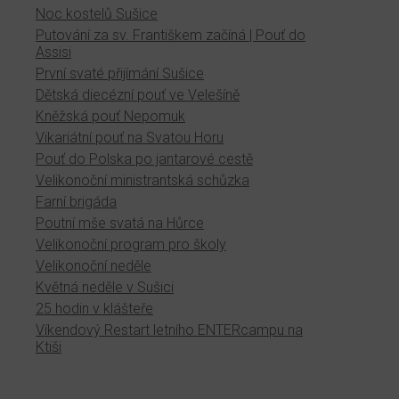
Noc kostelů Sušice
Putování za sv. Františkem začíná | Pouť do
Assisi
První svaté přijímání Sušice
Dětská diecézní pouť ve Velešíně
Kněžská pouť Nepomuk
Vikariátní pouť na Svatou Horu
Pouť do Polska po jantarové cestě
Velikonoční ministrantská schůzka
Farní brigáda
Poutní mše svatá na Hůrce
Velikonoční program pro školy
Velikonoční neděle
Květná neděle v Sušici
25 hodin v klášteře
Víkendový Restart letního ENTERcampu na
Ktiši