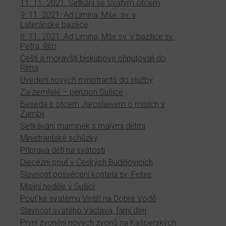
11. 11. 2021: Setkání se Svatým otcem
9. 11. 2021: Ad Limina, Mše. sv. v
Lateránské bazilice
8. 11. 2021: Ad Limina, Mše sv. v bazilice sv.
Petra, Řím
Čeští a moravští biskupové připutovali do
Říma
Uvedení nových ministrantů do služby
Za zemřelé – penzion Sušice
Beseda s otcem Jaroslawem o misiích v
Zambii
Setkávání maminek s malými dětmi
Ministrantské schůzky
Příprava dětí na svátosti
Diecézní pouť v Českých Budějovicích
Slavnost posvěcení kostela sv. Felixe
Misijní neděle v Sušici
Pouť ke svatému Vintíři na Dobré Vodě
Slavnost svatého Václava, farní den
První zvonění nových zvonů na Kašperských