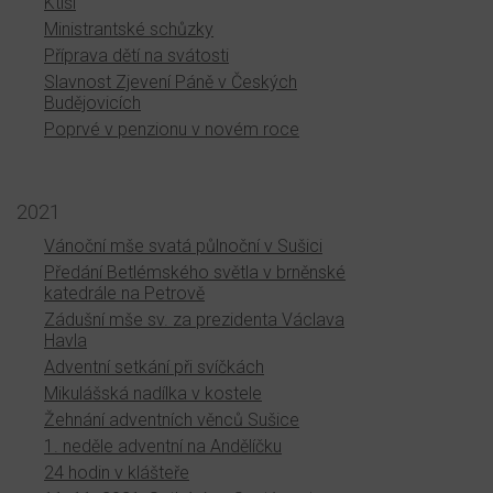
Ktiši
Ministrantské schůzky
Příprava dětí na svátosti
Slavnost Zjevení Páně v Českých
Budějovicích
Poprvé v penzionu v novém roce
2021
Vánoční mše svatá půlnoční v Sušici
Předání Betlémského světla v brněnské
katedrále na Petrově
Zádušní mše sv. za prezidenta Václava
Havla
Adventní setkání při svíčkách
Mikulášská nadílka v kostele
Žehnání adventních věnců Sušice
1. neděle adventní na Andělíčku
24 hodin v klášteře