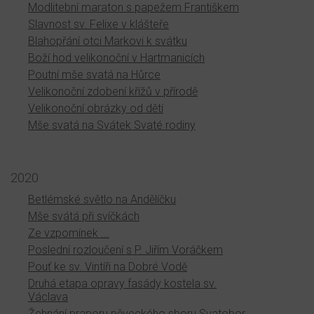
Modlitební maraton s papežem Františkem
Slavnost sv. Felixe v klášteře
Blahopřání otci Markovi k svátku
Boží hod velikonoční v Hartmanicích
Poutní mše svatá na Hůrce
Velikonoční zdobení křížů v přírodě
Velikonoční obrázky od dětí
Mše svatá na Svátek Svaté rodiny
2020
Betlémské světlo na Andělíčku
Mše svátá při svíčkách
Ze vzpomínek ...
Poslední rozloučení s P. Jiřím Voráčkem
Pouť ke sv. Vintíři na Dobré Vodě
Druhá etapa opravy fasády kostela sv.
Václava
Žehnání praporu pěveckého sboru Svatobor