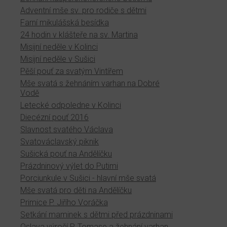
Adventní mše sv. pro rodiče s dětmi
Farní mikulášská besídka
24 hodin v klášteře na sv. Martina
Misijní neděle v Kolinci
Misijní neděle v Sušici
Pěší pouť za svatým Vintířem
Mše svatá s žehnáním varhan na Dobré
Vodě
Letecké odpoledne v Kolinci
Diecézní pouť 2016
Slavnost svatého Václava
Svatováclavský piknik
Sušická pouť na Andělíčku
Prázdninový výlet do Putimi
Porciunkule v Sušici - hlavní mše svatá
Mše svatá pro děti na Andělíčku
Primice P. Jiřího Voráčka
Setkání maminek s dětmi před prázdninami
Oslava výročí P. Tomase a žehnání varhan