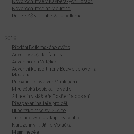
Novoroční mše v Kašperských Horách
Novoroční mše na Mouřenci
Děti ze ZŠ v Dlouhé Vsi u betléma
2018
Předání Betlémského světla
Advent v sušické farnosti
Adventní den Vatětice
Adventní koncert Ireny Budweiserové na
Mouřenci
Putování se svatým Mikulášem
Mikulášská besídka - divadlo
24 hodin v klášteře Pokřtění a poslaní
Přespávání na faře pro děti
Hubertská mše sv. Sušice
Instalace zvonu v kapli sv. Vintíře
Narozeniny P. Jiřího Voráčka
Misijní neděle