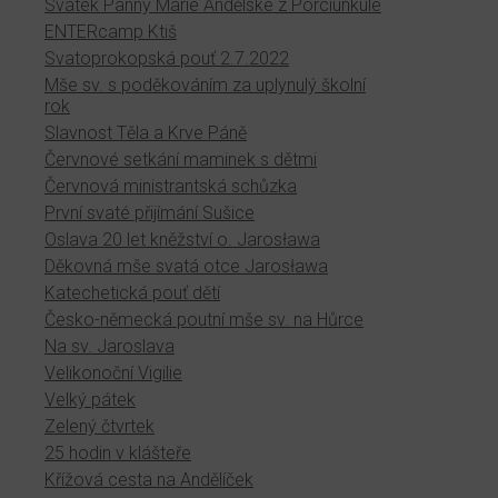
Svátek Panny Marie Andělské z Porciunkule
ENTERcamp Ktiš
Svatoprokopská pouť 2.7.2022
Mše sv. s poděkováním za uplynulý školní
rok
Slavnost Těla a Krve Páně
Červnové setkání maminek s dětmi
Červnová ministrantská schůzka
První svaté přijímání Sušice
Oslava 20 let kněžství o. Jarosława
Děkovná mše svatá otce Jarosława
Katechetická pouť dětí
Česko-německá poutní mše sv. na Hůrce
Na sv. Jaroslava
Velikonoční Vigilie
Velký pátek
Zelený čtvrtek
25 hodin v klášteře
Křížová cesta na Andělíček