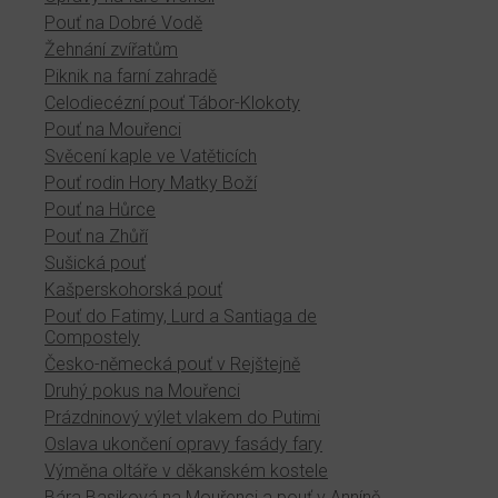
Pouť na Dobré Vodě
Žehnání zvířatům
Piknik na farní zahradě
Celodiecézní pouť Tábor-Klokoty
Pouť na Mouřenci
Svěcení kaple ve Vatěticích
Pouť rodin Hory Matky Boží
Pouť na Hůrce
Pouť na Zhůří
Sušická pouť
Kašperskohorská pouť
Pouť do Fatimy, Lurd a Santiaga de
Compostely
Česko-německá pouť v Rejštejně
Druhý pokus na Mouřenci
Prázdninový výlet vlakem do Putimi
Oslava ukončení opravy fasády fary
Výměna oltáře v děkanském kostele
Bára Basiková na Mouřenci a pouť v Anníně