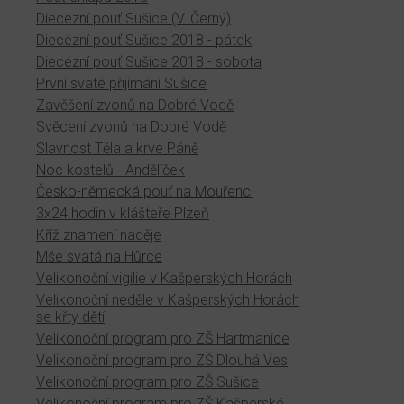
Diecézní pouť Sušice (V. Černý)
Diecézní pouť Sušice 2018 - pátek
Diecézní pouť Sušice 2018 - sobota
První svaté přijímání Sušice
Zavěšení zvonů na Dobré Vodě
Svěcení zvonů na Dobré Vodě
Slavnost Těla a krve Páně
Noc kostelů - Andělíček
Česko-německá pouť na Mouřenci
3x24 hodin v klášteře Plzeň
Kříž znamení naděje
Mše svatá na Hůrce
Velikonoční vigilie v Kašperských Horách
Velikonoční neděle v Kašperských Horách
se křty dětí
Velikonoční program pro ZŠ Hartmanice
Velikonoční program pro ZŠ Dlouhá Ves
Velikonoční program pro ZŠ Sušice
Velikonoční program pro ZŠ Kašperské