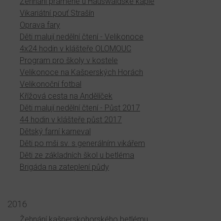
Žehnání pramene u Hauswaldské kaple
Vikariátní pouť Strašín
Oprava fary
Děti malují nedělní čtení - Velikonoce
4x24 hodin v klášteře OLOMOUC
Program pro školy v kostele
Velikonoce na Kašperských Horách
Velikonoční fotbal
Křížová cesta na Andělíček
Děti malují nedělní čtení - Půst 2017
44 hodin v klášteře půst 2017
Dětský farní karneval
Děti po mši sv. s generálním vikářem
Děti ze základních škol u betléma
Brigáda na zateplení půdy
2016
Žehnání kašperskohorského betlému