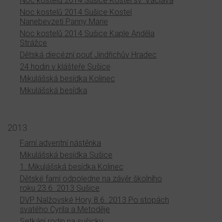
Noc kostelů 2014 Sušice Kostel sv. Václava
Noc kostelů 2014 Sušice Kostel
Nanebevzetí Panny Marie
Noc kostelů 2014 Sušice Kaple Anděla
Strážce
Dětská diecézní pouť Jindřichův Hradec
24 hodin v klášteře Sušice
Mikulášská besídka Kolinec
Mikulášská besídka
2013
Farní adventní nástěnka
Mikulášská besídka Sušice
1. Mikulášská besídka Kolinec
Dětské farní odpoledne na závěr školního
roku 23.6. 2013 Sušice
DVP Nalžovské Hory 8.6. 2013 Po stopách
svatého Cyrila a Metoděje
Setkání rodin na sušicku