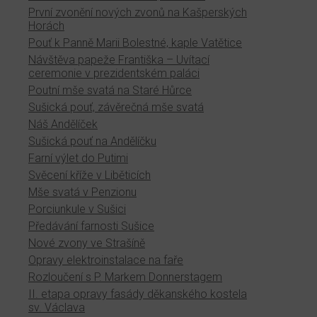
První zvonění nových zvonů na Kašperských
Horách
Pouť k Panně Marii Bolestné, kaple Vatětice
Návštěva papeže Františka – Uvítací
ceremonie v prezidentském paláci
Poutní mše svatá na Staré Hůrce
Sušická pouť, závěrečná mše svatá
Náš Andělíček
Sušická pouť na Andělíčku
Farní výlet do Putimi
Svěcení kříže v Liběticích
Mše svatá v Penzionu
Porciunkule v Sušici
Předávání farnosti Sušice
Nové zvony ve Strašíně
Opravy elektroinstalace na faře
Rozloučení s P. Markem Donnerstagem
II. etapa opravy fasády děkanského kostela
sv. Václava