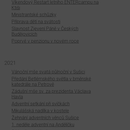
Víkendový Restart letního ENTERcampu na
Ktiši
Ministrantské schůzky
Příprava dětí na svátosti
Slavnost Zjevení Páně v Českých
Budějovicích
Poprvé v penzionu v novém roce
2021
Vánoční mše svatá půlnoční v Sušici
Předání Betlémského světla v brněnské
katedrále na Petrově
Zádušní mše sv. za prezidenta Václava
Havla
Adventní setkání při svíčkách
Mikulášská nadílka v kostele
Žehnání adventních věnců Sušice
1. neděle adventní na Andělíčku