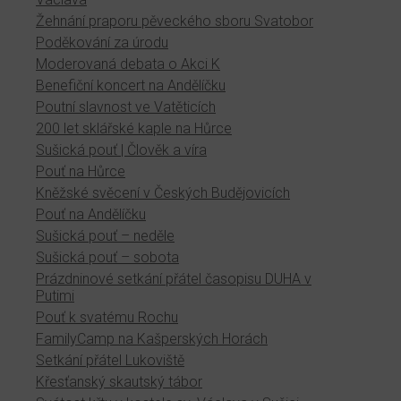
Žehnání praporu pěveckého sboru Svatobor
Poděkování za úrodu
Moderovaná debata o Akci K
Benefiční koncert na Andělíčku
Poutní slavnost ve Vatěticích
200 let sklářské kaple na Hůrce
Sušická pouť | Člověk a víra
Pouť na Hůrce
Kněžské svěcení v Českých Budějovicích
Pouť na Andělíčku
Sušická pouť – neděle
Sušická pouť – sobota
Prázdninové setkání přátel časopisu DUHA v
Putimi
Pouť k svatému Rochu
FamilyCamp na Kašperských Horách
Setkání přátel Lukoviště
Křesťanský skautský tábor