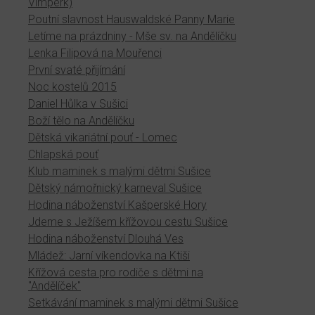
Vimperk)
Poutní slavnost Hauswaldské Panny Marie
Letíme na prázdniny - Mše sv. na Andělíčku
Lenka Filipová na Mouřenci
První svaté přijímání
Noc kostelů 2015
Daniel Hůlka v Sušici
Boží tělo na Andělíčku
Dětská vikariátní pouť - Lomec
Chlapská pouť
Klub maminek s malými dětmi Sušice
Dětský námořnický karneval Sušice
Hodina náboženství Kašperské Hory
Jdeme s Ježíšem křížovou cestu Sušice
Hodina náboženství Dlouhá Ves
Mládež: Jarní víkendovka na Ktiši
Křížová cesta pro rodiče s dětmi na
"Andělíček"
Setkávání maminek s malými dětmi Sušice