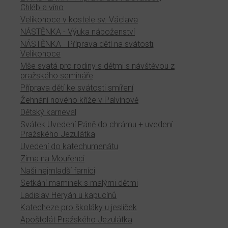
Chléb a víno
Velikonoce v kostele sv. Václava
NÁSTĚNKA - Výuka náboženství
NÁSTĚNKA - Příprava dětí na svátosti,
Velikonoce
Mše svatá pro rodiny s dětmi s návštěvou z
pražského semináře
Příprava dětí ke svátosti smíření
Žehnání nového kříže v Palvínově
Dětský karneval
Svátek Uvedení Páně do chrámu + uvedení
Pražského Jezulátka
Uvedení do katechumenátu
Zima na Mouřenci
Naši nejmladší farníci
Setkání maminek s malými dětmi
Ladislav Heryán u kapucínů
Katecheze pro školáky u jesliček
Apoštolát Pražského Jezulátka