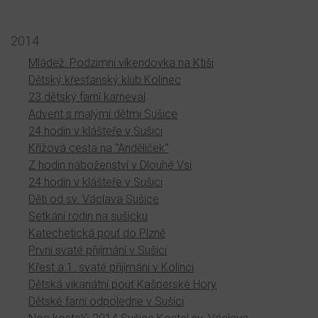
2014
Mládež: Podzimní víkendovka na Ktiši
Dětský křesťanský klub Kolinec
23.dětský farní karneval
Advent s malými dětmi Sušice
24 hodin v klášteře v Sušici
Křížová cesta na "Andělíček"
Z hodin náboženství v Dlouhé Vsi
24 hodin v klášteře v Sušici
Děti od sv. Václava Sušice
Setkání rodin na sušicku
Katechetická pouť do Plzně
První svaté přijímání v Sušici
Křest a 1. svaté přijímání v Kolinci
Dětská vikariátní pouť Kašperské Hory
Dětské farní odpoledne v Sušici