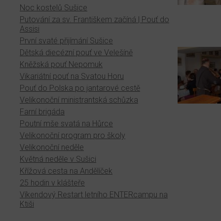
Noc kostelů Sušice
Putování za sv. Františkem začíná | Pouť do
Assisi
První svaté přijímání Sušice
Dětská diecézní pouť ve Velešíně
Kněžská pouť Nepomuk
Vikariátní pouť na Svatou Horu
Pouť do Polska po jantarové cestě
Velikonoční ministrantská schůzka
Farní brigáda
Poutní mše svatá na Hůrce
Velikonoční program pro školy
Velikonoční neděle
Květná neděle v Sušici
Křížová cesta na Andělíček
25 hodin v klášteře
Víkendový Restart letního ENTERcampu na
Ktiši