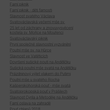
Farní piknik
Farní piknik - děti farnosti
Slavnost svatého Václava
Svatováclavská večerní mše sv.
25 let od záchrany a znovuvysvěcení
kostela sv. Mořice na Mouřenci
Svatováclavský piknik
První společné slavnostní vyzvánění
Poutní mše sv. na Hůrce
Slavnost ve Vatěticích
Dovršení sušické pouti na Andělíčku
Sušická poutní mše svatá na Andělíčku
Prázdninový výlet vlakem do Putimi
Poutní mše u svatého Rocha
Kašperskohorská pouť - mše svatá
Svatoprokopská pouť v Prášilech
Slavnost Cyrila a Metoděje na Andělíčku
Farní oslava na zahradě
Pouť chlapů 2018