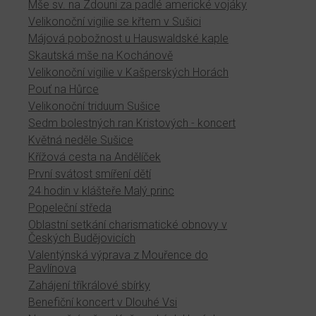
Mše sv. na Zdouni za padlé americké vojáky
Velikonoční vigilie se křtem v Sušici
Májová pobožnost u Hauswaldské kaple
Skautská mše na Kochánově
Velikonoční vigilie v Kašperských Horách
Pouť na Hůrce
Velikonoční triduum Sušice
Sedm bolestných ran Kristových - koncert
Květná neděle Sušice
Křížová cesta na Andělíček
První svátost smíření dětí
24 hodin v klášteře Malý princ
Popeleční středa
Oblastní setkání charismatické obnovy v
Českých Budějovicích
Valentýnská výprava z Mouřence do
Pavlínova
Zahájení tříkrálové sbírky
Benefiční koncert v Dlouhé Vsi