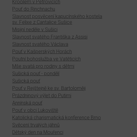
Kročilem v Petrovicích
Pouť do Rinchnachu
Slavnost posvěcení kapucínského kostela
sv. Felixe z Cantalice Sušice
Misijní neděle v Sušici
Slavnost svatého Františka z Assisi
Slavnost svatého Václava
Pouť v Kašperských Horách
Poutní bohoslužba ve Vatěticích
Mše svatá pro rodiny s dětmi
Sušická pouť - pondělí
Sušická pouť
Pouť v Rejštejně ke sv. Bartoloměji
Prázdninový výlet do Putimi
Annínská pouť
Pouť v obci Lukoviště
Katolická charismatická konference Brno
Svěcení trvalých jáhnů
Dětský den na Mouřenci