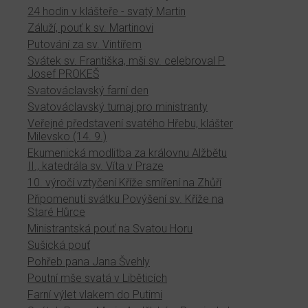
24 hodin v klášteře - svatý Martin
Záluží, pouť k sv. Martinovi
Putování za sv. Vintířem
Svátek sv. Františka, mši sv. celebroval P.
Josef PROKEŠ
Svatováclavský farní den
Svatováclavský turnaj pro ministranty
Veřejné představení svatého Hřebu, klášter
Milevsko (14. 9.)
Ekumenická modlitba za královnu Alžbětu
II., katedrála sv. Víta v Praze
10. výročí vztyčení Kříže smíření na Zhůří
Připomenutí svátku Povýšení sv. Kříže na
Staré Hůrce
Ministrantská pouť na Svatou Horu
Sušická pouť
Pohřeb pana Jana Švehly
Poutní mše svatá v Liběticích
Farní výlet vlakem do Putimi