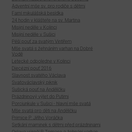
Adventní mše sv. pro rodiče s dětmi
Farní mikulášská besídka
24 hodin v klášteře na sv. Martina
Misijní neděle v Kolinci
Misijní neděle v Sušici
Pěší pouť za svatým Vintířem
Mše svatá s žehnáním varhan na Dobré
Vodě
Letecké odpoledne v Kolinci
Diecézní pouť 2016
Slavnost svatého Václava
Svatováclavský piknik
Sušická pouť na Andělíčku
Prázdninový výlet do Putimi
Porciunkule v Sušici - hlavní mše svatá
Mše svatá pro děti na Andělíčku
Primice P. Jiřího Voráčka
Setkání maminek s dětmi před prázdninami
Oslava výročí P. Tomase a žehnání varhan