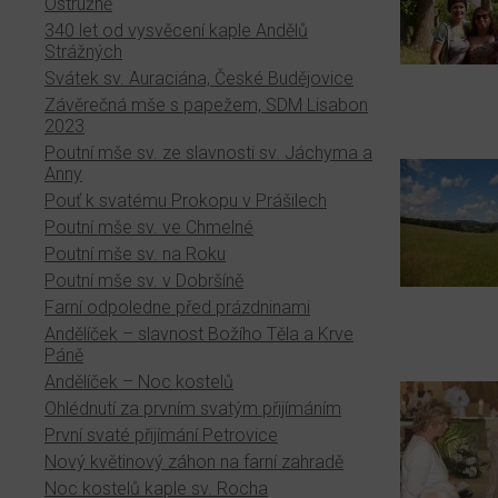
Ostružně
340 let od vysvěcení kaple Andělů
Strážných
Svátek sv. Auraciána, České Budějovice
Závěrečná mše s papežem, SDM Lisabon
2023
Poutní mše sv. ze slavnosti sv. Jáchyma a
Anny
Pouť k svatému Prokopu v Prášilech
Poutní mše sv. ve Chmelné
Poutní mše sv. na Roku
Poutní mše sv. v Dobršíně
Farní odpoledne před prázdninami
Andělíček – slavnost Božího Těla a Krve
Páně
Andělíček – Noc kostelů
Ohlédnutí za prvním svatým přijímáním
První svaté přijímání Petrovice
Nový květinový záhon na farní zahradě
Noc kostelů kaple sv. Rocha