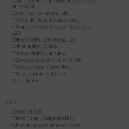
Slavnost Panny Marie Bolestné se svátostí
nemocných
Setkání rodin v klášteře - děti
Příprava dětí na svátosti pokračuje
Velkopáteční křížová cesta - Kašperské
Hory
Zelený čtvrtek - Kašperské Hory
Květná neděle - Sušice
Příprava Misijního jarmarku
Křížová cesta s dětmi na Andělíček
Moravské pašije Víti Marčíka
Dětský farní karneval 3bra3
24 h v klášteře
2015
Silvestr na faře
Půlnoční mše - Kašperské Hory
Adventní duchovní obnova v Sušici