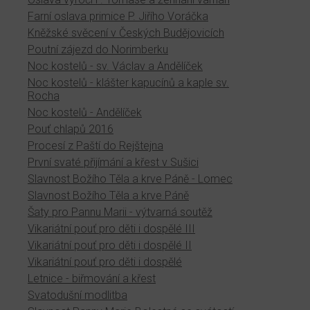
Farní oslava primice P. Jiřího Voráčka
Kněžské svěcení v Českých Budějovicích
Poutní zájezd do Norimberku
Noc kostelů - sv. Václav a Andělíček
Noc kostelů - klášter kapucínů a kaple sv.
Rocha
Noc kostelů - Andělíček
Pouť chlapů 2016
Procesí z Paští do Rejštejna
První svaté přijímání a křest v Sušici
Slavnost Božího Těla a krve Páně - Lomec
Slavnost Božího Těla a krve Páně
Šaty pro Pannu Marii - výtvarná soutěž
Vikariátní pouť pro děti i dospělé III
Vikariátní pouť pro děti i dospělé II
Vikariátní pouť pro děti i dospělé
Letnice - biřmování a křest
Svatodušní modlitba