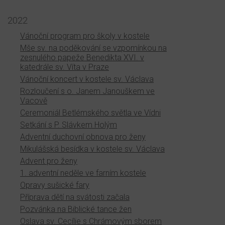
2022
Vánoční program pro školy v kostele
Mše sv. na poděkování se vzpomínkou na
zesnulého papeže Benedikta XVI. v
katedrále sv. Víta v Praze
Vánoční koncert v kostele sv. Václava
Rozloučení s o. Janem Janouškem ve
Vacově
Ceremoniál Betlémského světla ve Vídni
Setkání s P. Slávkem Holým
Adventní duchovní obnova pro ženy
Mikulášská besídka v kostele sv. Václava
Advent pro ženy
1. adventní neděle ve farním kostele
Opravy sušické fary
Příprava dětí na svátosti začala
Pozvánka na Biblické tance žen
Oslava sv. Cecílie s Chrámovým sborem