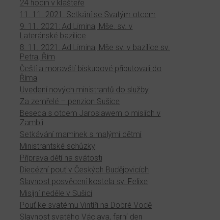
24 hodin v klášteře
11. 11. 2021: Setkání se Svatým otcem
9. 11. 2021: Ad Limina, Mše. sv. v
Lateránské bazilice
8. 11. 2021: Ad Limina, Mše sv. v bazilice sv.
Petra, Řím
Čeští a moravští biskupové připutovali do
Říma
Uvedení nových ministrantů do služby
Za zemřelé – penzion Sušice
Beseda s otcem Jaroslawem o misiích v
Zambii
Setkávání maminek s malými dětmi
Ministrantské schůzky
Příprava dětí na svátosti
Diecézní pouť v Českých Budějovicích
Slavnost posvěcení kostela sv. Felixe
Misijní neděle v Sušici
Pouť ke svatému Vintíři na Dobré Vodě
Slavnost svatého Václava, farní den