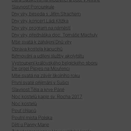
Slavnost Porciunkule
Dny víry, beseda s Jiřím Strachem
Dny víry, koncert Ládi Křížka
Dny víry, program na náměstí
Dny víry, přednáška doc. Tomáše Machuly
Mše svatá k zahájení Dnů víry
Oprava kostela kapucínů
Biřmování a udílení služby akolytátu
Vystoupení královského belgického sboru
De orgel Pijpjes na Mouřenci
Mše svatá na závěr školního roku
První svaté přijímání v Sušici
Slavnost Těla a krve Páně
Noc kostelů kaple sv. Rocha 2017
Noc kostelů
Pouť chlapů
Poutní místa Polska
Děti u Panny Marie