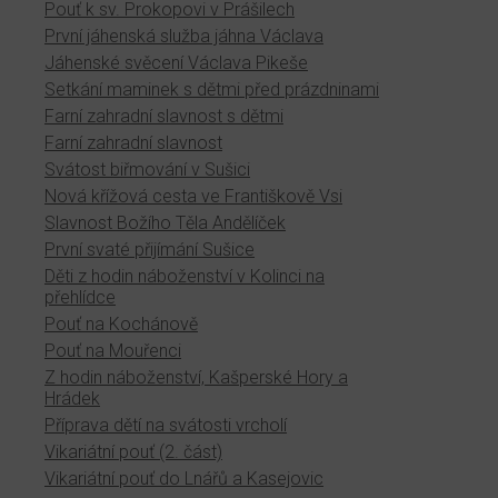
Pouť k sv. Prokopovi v Prášilech
První jáhenská služba jáhna Václava
Jáhenské svěcení Václava Pikeše
Setkání maminek s dětmi před prázdninami
Farní zahradní slavnost s dětmi
Farní zahradní slavnost
Svátost biřmování v Sušici
Nová křížová cesta ve Františkově Vsi
Slavnost Božího Těla Andělíček
První svaté přijímání Sušice
Děti z hodin náboženství v Kolinci na
přehlídce
Pouť na Kochánově
Pouť na Mouřenci
Z hodin náboženství, Kašperské Hory a
Hrádek
Příprava dětí na svátosti vrcholí
Vikariátní pouť (2. část)
Vikariátní pouť do Lnářů a Kasejovic