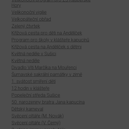
Hory
Velikonoční vigilie
Velkopáteční obřad
Zelený čtvrtek
Křížová cesta pro děti na Andělíček
Program pro školy v klášteře kapucínů
Křížová cesta na Andělíček s dětmi
Květná neděle v Sušici
Květná neděle
Divadlo Víti Marčíka na Mouřenci
Šumavské sakrální památky v zimě
1. svátost smíření dětí
12 hodin v klášteře
Popeleční středa Sušice
50. narozeniny bratra Jana kapucína
Dětský karneval
Svěcení oltáře (M. Novák)
Svěcení oltáře (V. Černý)