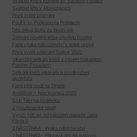
Svátost křtu v kostele sv. Václava v Sušici
Svátost křtu v Albrechticích
První svaté přijímání
Pouť k sv. Prokopu na Prášilech
Děti děkují Bohu za školní rok
Žehnání nového kříže u hotelu Rovina
Farní výuka náboženství v době virové
První svaté přijímání Sušice 2020
Vikariátní setkání kněží s otcem biskupem
Pavlem Posádem
Setkání kněží vikariátu a prodloužení
akolytátu
Farní pěší pouť na Strašín
Andělíček – Noc kostelů 2020
Boží Tělo na Andělíčku
Z mouřenecké pouti
Výročí 100 let od narození papeže Jana
Pavla II
2 NÁSTĚNKA - Výuka náboženství
2 NÁSTĚNKA - Příprava dětí na svátosti,