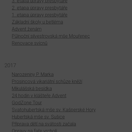
3. etapa úpravy presbytáře
2. etapa úpravy presbytáře
1. etapa úpravy presbytáře
Základní školy u betléma
Advent ženám
Půlnoční silvestrovská mše Mouřenec
Renovace svícnů
2017
Narozeniny P. Marka
Prosincová vikariátní schůze kněží
Mikulášská besídka
24 hodin v klášteře Advent
GodZone Tour
Svatohubertská mše sv. Kašperské Hory
Hubertská mše sv. Sušice
Příprava dětí na svátosti začala
Opravy na faře vrcholí