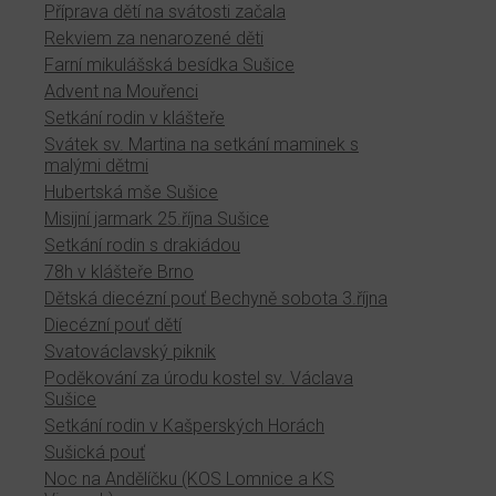
Příprava dětí na svátosti začala
Rekviem za nenarozené děti
Farní mikulášská besídka Sušice
Advent na Mouřenci
Setkání rodin v klášteře
Svátek sv. Martina na setkání maminek s
malými dětmi
Hubertská mše Sušice
Misijní jarmark 25.října Sušice
Setkání rodin s drakiádou
78h v klášteře Brno
Dětská diecézní pouť Bechyně sobota 3.října
Diecézní pouť dětí
Svatováclavský piknik
Poděkování za úrodu kostel sv. Václava
Sušice
Setkání rodin v Kašperských Horách
Sušická pouť
Noc na Andělíčku (KOS Lomnice a KS