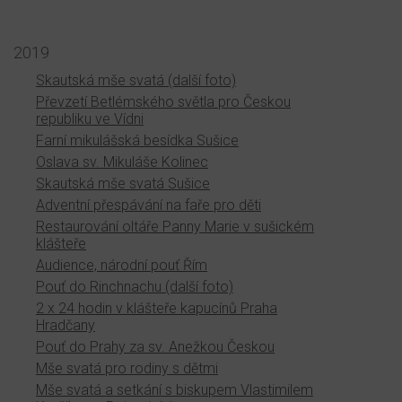
2019
Skautská mše svatá (další foto)
Převzetí Betlémského světla pro Českou
republiku ve Vídni
Farní mikulášská besídka Sušice
Oslava sv. Mikuláše Kolinec
Skautská mše svatá Sušice
Adventní přespávání na faře pro děti
Restaurování oltáře Panny Marie v sušickém
klášteře
Audience, národní pouť Řím
Pouť do Rinchnachu (další foto)
2 x 24 hodin v klášteře kapucínů Praha
Hradčany
Pouť do Prahy za sv. Anežkou Českou
Mše svatá pro rodiny s dětmi
Mše svatá a setkání s biskupem Vlastimilem