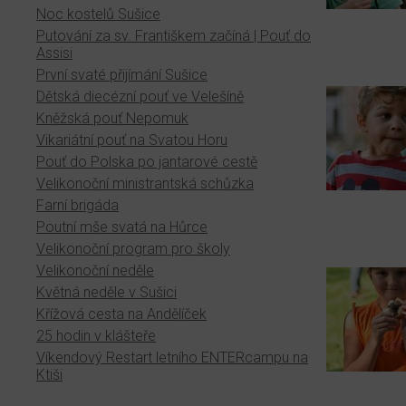
Noc kostelů Sušice
Putování za sv. Františkem začíná | Pouť do
Assisi
První svaté přijímání Sušice
Dětská diecézní pouť ve Velešíně
Kněžská pouť Nepomuk
Vikariátní pouť na Svatou Horu
Pouť do Polska po jantarové cestě
Velikonoční ministrantská schůzka
Farní brigáda
Poutní mše svatá na Hůrce
Velikonoční program pro školy
Velikonoční neděle
Květná neděle v Sušici
Křížová cesta na Andělíček
25 hodin v klášteře
Víkendový Restart letního ENTERcampu na
Ktiši