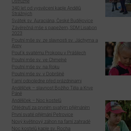
Ostružně
340 let od vysvěcení kaple Andělů
Strážných
Svátek sv. Auraciána, České Budějovice
Závěrečná mše s papežem, SDM Lisabon
2023
Poutní mše sv. ze slavnosti sv. Jáchyma a
Anny
Pouť k svatému Prokopu v Prášilech
Poutní mše sv. ve Chmelné
Poutní mše sv. na Roku
Poutní mše sv. v Dobršíně
Farní odpoledne před prázdninami
Andělíček – slavnost Božího Těla a Krve
Páně
Andělíček – Noc kostelů
Ohlédnutí za prvním svatým přijímáním
První svaté přijímání Petrovice
Nový květinový záhon na farní zahradě
Noc kostelů kaple sv. Rocha