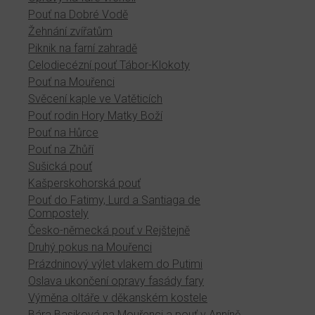
Pouť na Dobré Vodě
Žehnání zvířatům
Piknik na farní zahradě
Celodiecézní pouť Tábor-Klokoty
Pouť na Mouřenci
Svěcení kaple ve Vatěticích
Pouť rodin Hory Matky Boží
Pouť na Hůrce
Pouť na Zhůří
Sušická pouť
Kašperskohorská pouť
Pouť do Fatimy, Lurd a Santiaga de
Compostely
Česko-německá pouť v Rejštejně
Druhý pokus na Mouřenci
Prázdninový výlet vlakem do Putimi
Oslava ukončení opravy fasády fary
Výměna oltáře v děkanském kostele
Bára Basiková na Mouřenci a pouť v Anníně