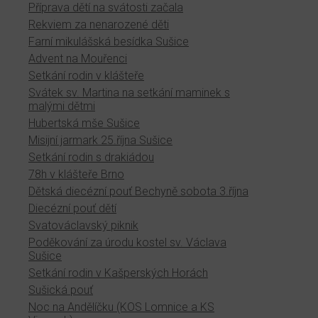
Příprava dětí na svátosti začala
Rekviem za nenarozené děti
Farní mikulášská besídka Sušice
Advent na Mouřenci
Setkání rodin v klášteře
Svátek sv. Martina na setkání maminek s
malými dětmi
Hubertská mše Sušice
Misijní jarmark 25.října Sušice
Setkání rodin s drakiádou
78h v klášteře Brno
Dětská diecézní pouť Bechyně sobota 3.října
Diecézní pouť dětí
Svatováclavský piknik
Poděkování za úrodu kostel sv. Václava
Sušice
Setkání rodin v Kašperských Horách
Sušická pouť
Noc na Andělíčku (KOS Lomnice a KS