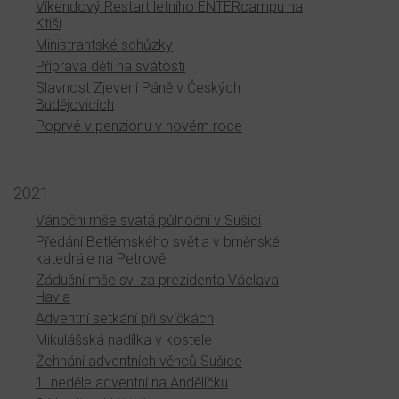
Víkendový Restart letního ENTERcampu na
Ktiši
Ministrantské schůzky
Příprava dětí na svátosti
Slavnost Zjevení Páně v Českých
Budějovicích
Poprvé v penzionu v novém roce
2021
Vánoční mše svatá půlnoční v Sušici
Předání Betlémského světla v brněnské
katedrále na Petrově
Zádušní mše sv. za prezidenta Václava
Havla
Adventní setkání při svíčkách
Mikulášská nadílka v kostele
Žehnání adventních věnců Sušice
1. neděle adventní na Andělíčku