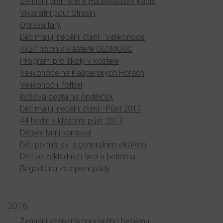
Žehnání pramene u Hauswaldské kaple
Vikariátní pouť Strašín
Oprava fary
Děti malují nedělní čtení - Velikonoce
4x24 hodin v klášteře OLOMOUC
Program pro školy v kostele
Velikonoce na Kašperských Horách
Velikonoční fotbal
Křížová cesta na Andělíček
Děti malují nedělní čtení - Půst 2017
44 hodin v klášteře půst 2017
Dětský farní karneval
Děti po mši sv. s generálním vikářem
Děti ze základních škol u betléma
Brigáda na zateplení půdy
2016
Žehnání kašperskohorského betlému