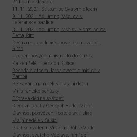
24 hodin v klášteře
11. 11. 2021: Setkání se Svatým otcem
9. 11. 2021: Ad Limina, Mše. sv. v
Lateránské bazilice
8. 11. 2021: Ad Limina, Mše sv. v bazilice sv.
Petra, Řím
Čeští a moravští biskupové připutovali do
Říma
Uvedení nových ministrantů do služby
Za zemřelé – penzion Sušice
Beseda s otcem Jaroslawem o misiích v
Zambii
Setkávání maminek s malými dětmi
Ministrantské schůzky
Příprava dětí na svátosti
Diecézní pouť v Českých Budějovicích
Slavnost posvěcení kostela sv. Felixe
Misijní neděle v Sušici
Pouť ke svatému Vintíři na Dobré Vodě
Slavnost svatého Václava, farní den