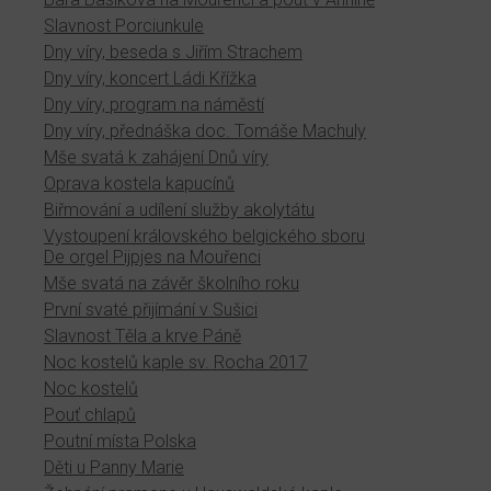
Slavnost Porciunkule
Dny víry, beseda s Jiřím Strachem
Dny víry, koncert Ládi Křížka
Dny víry, program na náměstí
Dny víry, přednáška doc. Tomáše Machuly
Mše svatá k zahájení Dnů víry
Oprava kostela kapucínů
Biřmování a udílení služby akolytátu
Vystoupení královského belgického sboru
De orgel Pijpjes na Mouřenci
Mše svatá na závěr školního roku
První svaté přijímání v Sušici
Slavnost Těla a krve Páně
Noc kostelů kaple sv. Rocha 2017
Noc kostelů
Pouť chlapů
Poutní místa Polska
Děti u Panny Marie