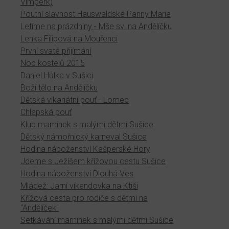
Vimperk)
Poutní slavnost Hauswaldské Panny Marie
Letíme na prázdniny - Mše sv. na Andělíčku
Lenka Filipová na Mouřenci
První svaté přijímání
Noc kostelů 2015
Daniel Hůlka v Sušici
Boží tělo na Andělíčku
Dětská vikariátní pouť - Lomec
Chlapská pouť
Klub maminek s malými dětmi Sušice
Dětský námořnický karneval Sušice
Hodina náboženství Kašperské Hory
Jdeme s Ježíšem křížovou cestu Sušice
Hodina náboženství Dlouhá Ves
Mládež: Jarní víkendovka na Ktiši
Křížová cesta pro rodiče s dětmi na
"Andělíček"
Setkávání maminek s malými dětmi Sušice