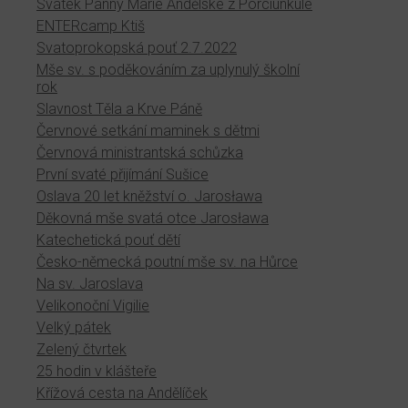
Svátek Panny Marie Andělské z Porciunkule
ENTERcamp Ktiš
Svatoprokopská pouť 2.7.2022
Mše sv. s poděkováním za uplynulý školní
rok
Slavnost Těla a Krve Páně
Červnové setkání maminek s dětmi
Červnová ministrantská schůzka
První svaté přijímání Sušice
Oslava 20 let kněžství o. Jarosława
Děkovná mše svatá otce Jarosława
Katechetická pouť dětí
Česko-německá poutní mše sv. na Hůrce
Na sv. Jaroslava
Velikonoční Vigilie
Velký pátek
Zelený čtvrtek
25 hodin v klášteře
Křížová cesta na Andělíček