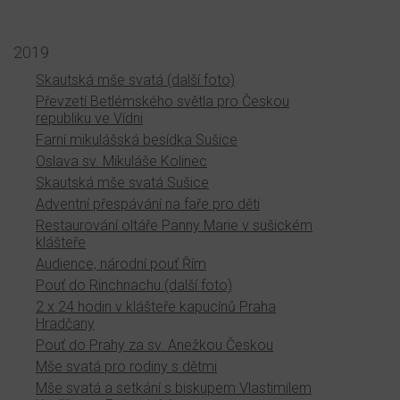
2019
Skautská mše svatá (další foto)
Převzetí Betlémského světla pro Českou
republiku ve Vídni
Farní mikulášská besídka Sušice
Oslava sv. Mikuláše Kolinec
Skautská mše svatá Sušice
Adventní přespávání na faře pro děti
Restaurování oltáře Panny Marie v sušickém
klášteře
Audience, národní pouť Řím
Pouť do Rinchnachu (další foto)
2 x 24 hodin v klášteře kapucínů Praha
Hradčany
Pouť do Prahy za sv. Anežkou Českou
Mše svatá pro rodiny s dětmi
Mše svatá a setkání s biskupem Vlastimilem