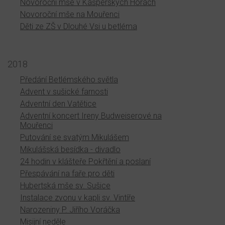
Novoroční mše v Kašperských Horách
Novoroční mše na Mouřenci
Děti ze ZŠ v Dlouhé Vsi u betléma
2018
Předání Betlémského světla
Advent v sušické farnosti
Adventní den Vatětice
Adventní koncert Ireny Budweiserové na
Mouřenci
Putování se svatým Mikulášem
Mikulášská besídka - divadlo
24 hodin v klášteře Pokřtění a poslaní
Přespávání na faře pro děti
Hubertská mše sv. Sušice
Instalace zvonu v kapli sv. Vintíře
Narozeniny P. Jiřího Voráčka
Misijní neděle