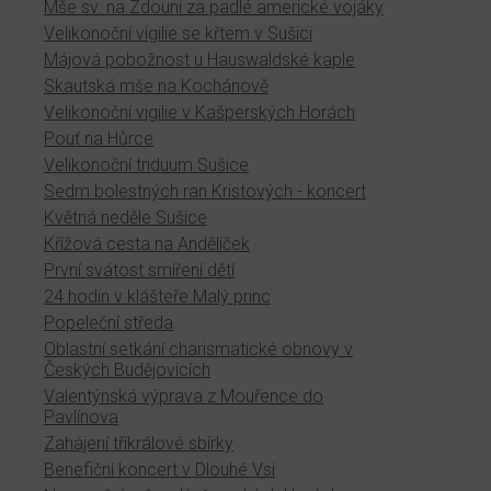
Mše sv. na Zdouni za padlé americké vojáky
Velikonoční vigilie se křtem v Sušici
Májová pobožnost u Hauswaldské kaple
Skautská mše na Kochánově
Velikonoční vigilie v Kašperských Horách
Pouť na Hůrce
Velikonoční triduum Sušice
Sedm bolestných ran Kristových - koncert
Květná neděle Sušice
Křížová cesta na Andělíček
První svátost smíření dětí
24 hodin v klášteře Malý princ
Popeleční středa
Oblastní setkání charismatické obnovy v
Českých Budějovicích
Valentýnská výprava z Mouřence do
Pavlínova
Zahájení tříkrálové sbírky
Benefiční koncert v Dlouhé Vsi