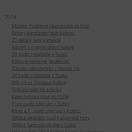
2014
Mládež: Podzimní víkendovka na Ktiši
Dětský křesťanský klub Kolinec
23.dětský farní karneval
Advent s malými dětmi Sušice
24 hodin v klášteře v Sušici
Křížová cesta na "Andělíček"
Z hodin náboženství v Dlouhé Vsi
24 hodin v klášteře v Sušici
Děti od sv. Václava Sušice
Setkání rodin na sušicku
Katechetická pouť do Plzně
První svaté přijímání v Sušici
Křest a 1. svaté přijímání v Kolinci
Dětská vikariátní pouť Kašperské Hory
Dětské farní odpoledne v Sušici