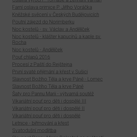
Farní oslava primice P. Jiřího Voráčka
Kněžské svěcení v Českých Budějovicích
Poutní zájezd do Norimberku
Noc kostelů - sv. Václav a Andělíček
Noc kostelů - klášter kapucínů a kaple sv.
Rocha
Noc kostelů - Andělíček
Pouť chlapů 2016
Procesí z Paští do Rejštejna
První svaté přijímání a křest v Sušici
Slavnost Božího Těla a krve Páně - Lomec
Slavnost Božího Těla a krve Páně
Šaty pro Pannu Marii - výtvarná soutěž
Vikariátní pouť pro děti i dospělé III
Vikariátní pouť pro děti i dospělé II
Vikariátní pouť pro děti i dospělé
Letnice - biřmování a křest
Svatodušní modlitba