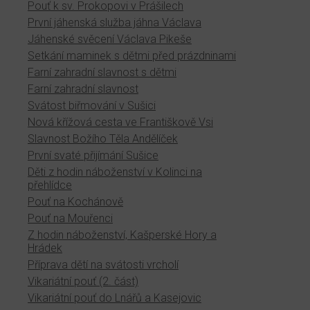
Pouť k sv. Prokopovi v Prášilech
První jáhenská služba jáhna Václava
Jáhenské svěcení Václava Pikeše
Setkání maminek s dětmi před prázdninami
Farní zahradní slavnost s dětmi
Farní zahradní slavnost
Svátost biřmování v Sušici
Nová křížová cesta ve Františkově Vsi
Slavnost Božího Těla Andělíček
První svaté přijímání Sušice
Děti z hodin náboženství v Kolinci na
přehlídce
Pouť na Kochánově
Pouť na Mouřenci
Z hodin náboženství, Kašperské Hory a
Hrádek
Příprava dětí na svátosti vrcholí
Vikariátní pouť (2. část)
Vikariátní pouť do Lnářů a Kasejovic