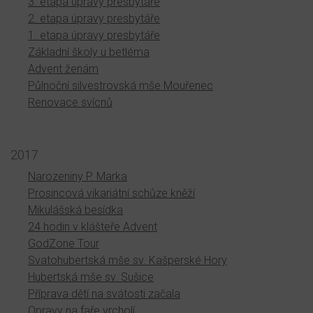
3. etapa úpravy presbytáře
2. etapa úpravy presbytáře
1. etapa úpravy presbytáře
Základní školy u betléma
Advent ženám
Půlnoční silvestrovská mše Mouřenec
Renovace svícnů
2017
Narozeniny P. Marka
Prosincová vikariátní schůze kněží
Mikulášská besídka
24 hodin v klášteře Advent
GodZone Tour
Svatohubertská mše sv. Kašperské Hory
Hubertská mše sv. Sušice
Příprava dětí na svátosti začala
Opravy na faře vrcholí