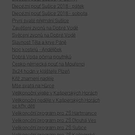
Diecézní pouť Sušice 2018 - pátek
Diecézní pouť Sušice 2018 - sobota
První svaté přijímání Sušice
Zavěšení zvonů na Dobré Vodě
Svěcení zvonů na Dobré Vodě
Slavnost Těla a krve Páně
Noc kostelů - Andělíček
Dobrá Voda očima poutníků
Česko-německá pouť na Mouřenci
3x24 hodin v klášteře Plzeň
Kříž znamení naděje
Mše svatá na Hůrce
Velikonoční vigilie v Kašperských Horách
Velikonoční neděle v Kašperských Horách
se křty dětí
Velikonoční program pro ZŠ Hartmanice
Velikonoční program pro ZŠ Dlouhá Ves
Velikonoční program pro ZŠ Sušice
Velikonoční program pro ZŠ Kašperské