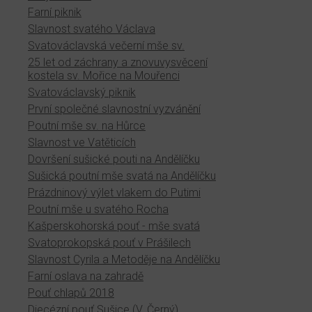
Farní piknik
Slavnost svatého Václava
Svatováclavská večerní mše sv.
25 let od záchrany a znovuvysvěcení
kostela sv. Mořice na Mouřenci
Svatováclavský piknik
První společné slavnostní vyzvánění
Poutní mše sv. na Hůrce
Slavnost ve Vatěticích
Dovršení sušické pouti na Andělíčku
Sušická poutní mše svatá na Andělíčku
Prázdninový výlet vlakem do Putimi
Poutní mše u svatého Rocha
Kašperskohorská pouť - mše svatá
Svatoprokopská pouť v Prášilech
Slavnost Cyrila a Metoděje na Andělíčku
Farní oslava na zahradě
Pouť chlapů 2018
Diecézní pouť Sušice (V. Černý)