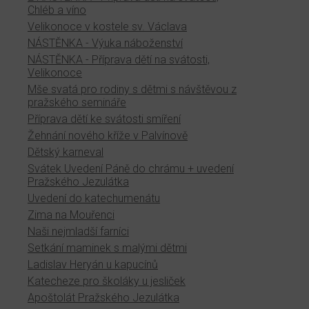
Chléb a víno
Velikonoce v kostele sv. Václava
NÁSTĚNKA - Výuka náboženství
NÁSTĚNKA - Příprava dětí na svátosti,
Velikonoce
Mše svatá pro rodiny s dětmi s návštěvou z
pražského semináře
Příprava dětí ke svátosti smíření
Žehnání nového kříže v Palvínově
Dětský karneval
Svátek Uvedení Páně do chrámu + uvedení
Pražského Jezulátka
Uvedení do katechumenátu
Zima na Mouřenci
Naši nejmladší farníci
Setkání maminek s malými dětmi
Ladislav Heryán u kapucínů
Katecheze pro školáky u jesliček
Apoštolát Pražského Jezulátka