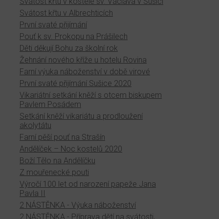
Svátost křtu v kostele sv. Václava v Sušici
Svátost křtu v Albrechticích
První svaté přijímání
Pouť k sv. Prokopu na Prášilech
Děti děkují Bohu za školní rok
Žehnání nového kříže u hotelu Rovina
Farní výuka náboženství v době virové
První svaté přijímání Sušice 2020
Vikariátní setkání kněží s otcem biskupem
Pavlem Posádem
Setkání kněží vikariátu a prodloužení
akolytátu
Farní pěší pouť na Strašín
Andělíček – Noc kostelů 2020
Boží Tělo na Andělíčku
Z mouřenecké pouti
Výročí 100 let od narození papeže Jana
Pavla II
2 NÁSTĚNKA - Výuka náboženství
2 NÁSTĚNKA - Příprava dětí na svátosti,