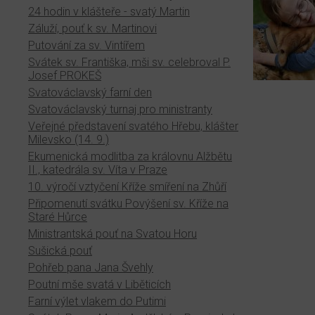
24 hodin v klášteře - svatý Martin
Záluží, pouť k sv. Martinovi
Putování za sv. Vintířem
Svátek sv. Františka, mši sv. celebroval P.
Josef PROKEŠ
Svatováclavský farní den
Svatováclavský turnaj pro ministranty
Veřejné představení svatého Hřebu, klášter
Milevsko (14. 9.)
Ekumenická modlitba za královnu Alžbětu
II., katedrála sv. Víta v Praze
10. výročí vztyčení Kříže smíření na Zhůří
Připomenutí svátku Povýšení sv. Kříže na
Staré Hůrce
Ministrantská pouť na Svatou Horu
Sušická pouť
Pohřeb pana Jana Švehly
Poutní mše svatá v Liběticích
Farní výlet vlakem do Putimi