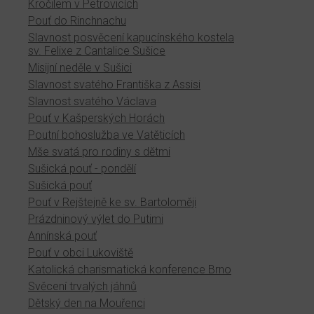
Kročilem v Petrovicích
Pouť do Rinchnachu
Slavnost posvěcení kapucínského kostela
sv. Felixe z Cantalice Sušice
Misijní neděle v Sušici
Slavnost svatého Františka z Assisi
Slavnost svatého Václava
Pouť v Kašperských Horách
Poutní bohoslužba ve Vatěticích
Mše svatá pro rodiny s dětmi
Sušická pouť - pondělí
Sušická pouť
Pouť v Rejštejně ke sv. Bartoloměji
Prázdninový výlet do Putimi
Annínská pouť
Pouť v obci Lukoviště
Katolická charismatická konference Brno
Svěcení trvalých jáhnů
Dětský den na Mouřenci