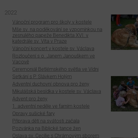
2022
Vánoční program pro školy v kostele
Mše sv. na poděkování se vzpomínkou na
zesnulého papeže Benedikta XVI. v
katedrále sv. Víta v Praze
Vánoční koncert v kostele sv. Václava
Rozloučení s o. Janem Janouškem ve
Vacově
Ceremoniál Betlémského světla ve Vídni
Setkání s P. Slávkem Holým
Adventní duchovní obnova pro ženy
Mikulášská besídka v kostele sv. Václava
Advent pro ženy
1. adventní neděle ve farním kostele
Opravy sušické fary
Příprava dětí na svátosti začala
Pozvánka na Biblické tance žen
Oslava sv. Cecílie s Chrámovým sborem