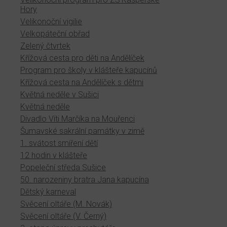
Hory
Velikonoční vigilie
Velkopáteční obřad
Zelený čtvrtek
Křížová cesta pro děti na Andělíček
Program pro školy v klášteře kapucínů
Křížová cesta na Andělíček s dětmi
Květná neděle v Sušici
Květná neděle
Divadlo Víti Marčíka na Mouřenci
Šumavské sakrální památky v zimě
1. svátost smíření dětí
12 hodin v klášteře
Popeleční středa Sušice
50. narozeniny bratra Jana kapucína
Dětský karneval
Svěcení oltáře (M. Novák)
Svěcení oltáře (V. Černý)