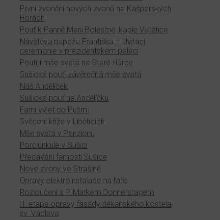
První zvonění nových zvonů na Kašperských
Horách
Pouť k Panně Marii Bolestné, kaple Vatětice
Návštěva papeže Františka – Uvítací
ceremonie v prezidentském paláci
Poutní mše svatá na Staré Hůrce
Sušická pouť, závěrečná mše svatá
Náš Andělíček
Sušická pouť na Andělíčku
Farní výlet do Putimi
Svěcení kříže v Liběticích
Mše svatá v Penzionu
Porciunkule v Sušici
Předávání farnosti Sušice
Nové zvony ve Strašíně
Opravy elektroinstalace na faře
Rozloučení s P. Markem Donnerstagem
II. etapa opravy fasády děkanského kostela
sv. Václava