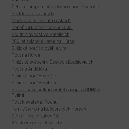
Žehnání praporu pěveckého sboru Svatobor
Poděkování za úrodu
Moderovaná debata o Akci K
Benefiční koncert na Andělíčku
Poutní slavnost ve Vatěticích
200 let sklářské kaple na Hůrce
Sušická pouť | Člověk a víra
Pouť na Hůrce
Kněžské svěcení v Českých Budějovicích
Pouť na Andělíčku
Sušická pouť – neděle
Sušická pouť – sobota
Prázdninové setkání přátel časopisu DUHA v
Putimi
Pouť k svatému Rochu
FamilyCamp na Kašperských Horách
Setkání přátel Lukoviště
Křesťanský skautský tábor