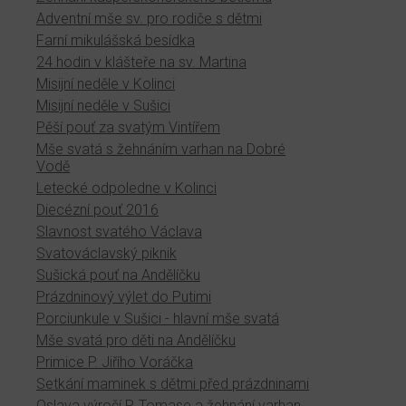
Adventní mše sv. pro rodiče s dětmi
Farní mikulášská besídka
24 hodin v klášteře na sv. Martina
Misijní neděle v Kolinci
Misijní neděle v Sušici
Pěší pouť za svatým Vintířem
Mše svatá s žehnáním varhan na Dobré
Vodě
Letecké odpoledne v Kolinci
Diecézní pouť 2016
Slavnost svatého Václava
Svatováclavský piknik
Sušická pouť na Andělíčku
Prázdninový výlet do Putimi
Porciunkule v Sušici - hlavní mše svatá
Mše svatá pro děti na Andělíčku
Primice P. Jiřího Voráčka
Setkání maminek s dětmi před prázdninami
Oslava výročí P. Tomase a žehnání varhan