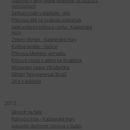
Slavnost Panny Marie Bolestné se svátostí
nemocných
Setkání rodin v klášteře - děti
Příprava dětí na svátosti pokračuje
Velkopáteční křížová cesta - Kašperské
Hory
Zelený čtvrtek - Kašperské Hory
Květná neděle - Sušice
Příprava Misijního jarmarku
Křížová cesta s dětmi na Andělíček
Moravské pašije Víti Marčíka
Dětský farní karneval 3bra3
24 h v klášteře
2015
Silvestr na faře
Půlnoční mše - Kašperské Hory
Adventní duchovní obnova v Sušici