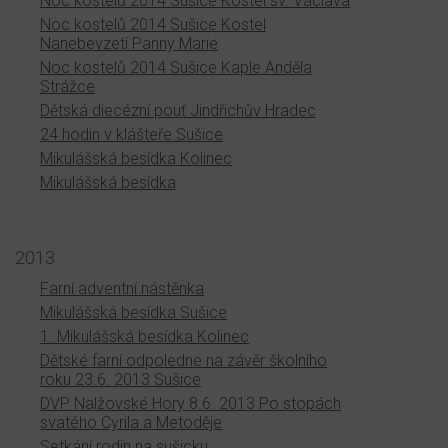
Noc kostelů 2014 Sušice Kostel sv. Václava
Noc kostelů 2014 Sušice Kostel
Nanebevzetí Panny Marie
Noc kostelů 2014 Sušice Kaple Anděla
Strážce
Dětská diecézní pouť Jindřichův Hradec
24 hodin v klášteře Sušice
Mikulášská besídka Kolinec
Mikulášská besídka
2013
Farní adventní nástěnka
Mikulášská besídka Sušice
1. Mikulášská besídka Kolinec
Dětské farní odpoledne na závěr školního
roku 23.6. 2013 Sušice
DVP Nalžovské Hory 8.6. 2013 Po stopách
svatého Cyrila a Metoděje
Setkání rodin na sušicku