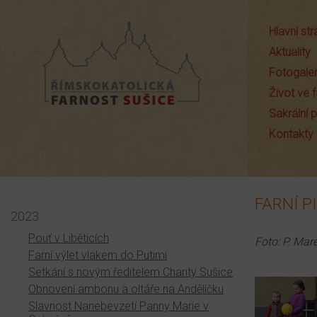
Hlavní st
Aktuality
Fotogaler
Život ve f
Sakrální
Farnost Sušice
Kontakty
FARNÍ P
2023
Pouť v Liběticích
Foto: P. Mar
Farní výlet vlakem do Putimi
Setkání s novým ředitelem Charity Sušice
Obnovení ambonu a oltáře na Andělíčku
Slavnost Nanebevzetí Panny Marie v