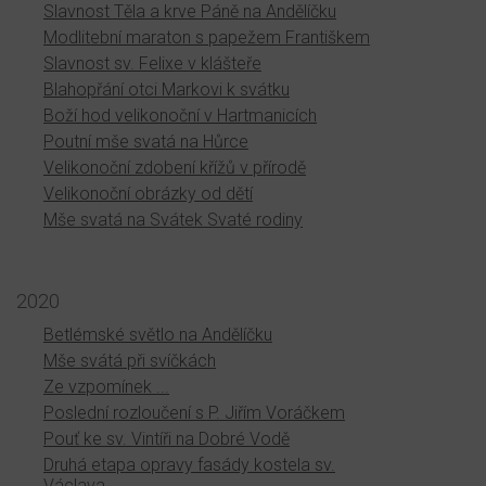
Slavnost Těla a krve Páně na Andělíčku
Modlitební maraton s papežem Františkem
Slavnost sv. Felixe v klášteře
Blahopřání otci Markovi k svátku
Boží hod velikonoční v Hartmanicích
Poutní mše svatá na Hůrce
Velikonoční zdobení křížů v přírodě
Velikonoční obrázky od dětí
Mše svatá na Svátek Svaté rodiny
2020
Betlémské světlo na Andělíčku
Mše svátá při svíčkách
Ze vzpomínek ...
Poslední rozloučení s P. Jiřím Voráčkem
Pouť ke sv. Vintíři na Dobré Vodě
Druhá etapa opravy fasády kostela sv.
Václava