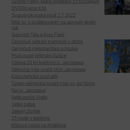
Svátek Panny Marie Andělské z Porciunkule
ENTERcamp Ktiš
Svatoprokopská pouť 2.7.2022
Mše sv. s poděkováním za uplynulý školní
rok
Slavnost Těla a Krve Páně
Červnové setkání maminek s dětmi
Červnová ministrantská schůzka
První svaté přijímání Sušice
Oslava 20 let kněžství o. Jarosława
Děkovná mše svatá otce Jarosława
Katechetická pouť dětí
Česko-německá poutní mše sv. na Hůrce
Na sv. Jaroslava
Velikonoční Vigilie
Velký pátek
Zelený čtvrtek
25 hodin v klášteře
Křížová cesta na Andělíček