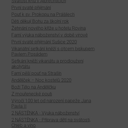
Svátost křtu v Albrechticích
První svaté přijímání
Pouť k sv. Prokopu na Prášilech
Děti děkují Bohu za školní rok
Žehnání nového kříže u hotelu Rovina
Farní výuka náboženství v době virové
První svaté přijímání Sušice 2020
Vikariátní setkání kněží s otcem biskupem
Pavlem Posádem
Setkání kněží vikariátu a prodloužení
akolytátu
Farní pěší pouť na Strašín
Andělíček – Noc kostelů 2020
Boží Tělo na Andělíčku
Z mouřenecké pouti
Výročí 100 let od narození papeže Jana
Pavla II
2 NÁSTĚNKA - Výuka náboženství
2 NÁSTĚNKA - Příprava dětí na svátosti,
Chléb a víno