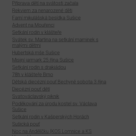
Příprava dětí na svátosti začala
Rekviem za nenarozené děti
Farní mikulášská besídka Sušice
Advent na Mouřenci
Setkání rodin v klášteře
Svátek sv. Martina na setkání maminek s
malými dětmi
Hubertská mše Sušice
Misijní jarmark 25.října Sušice
Setkání rodin s drakiádou
78h v klášteře Brno
Dětská diecézní pouť Bechyně sobota 3.října
Diecézní pouť dětí
Svatováclavský piknik
Poděkování za úrodu kostel sv. Václava
Sušice
Setkání rodin v Kašperských Horách
Sušická pouť
Noc na Andělíčku (KOS Lomnice a KS