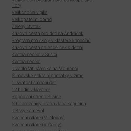
Hory
Velikonoční vigilie
Velkopáteční obřad
Zelený čtvrtek
Křížová cesta pro děti na Andělíček
Program pro školy v klášteře kapucínů
Křížová cesta na Andělíček s dětmi
Květná neděle v Sušici
Květná neděle
Divadlo Víti Marčíka na Mouřenci
Šumavské sakrální památky v zimě
1. svátost smíření dětí
12 hodin v klášteře
Popeleční středa Sušice
50. narozeniny bratra Jana kapucína
Dětský karneval
Svěcení oltáře (M. Novák)
Svěcení oltáře (V. Černý)