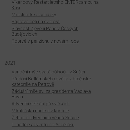
Víkendový Restart letního ENTERcampu na
Ktiši
Ministrantské schůzky
Příprava dětí na svátosti
Slavnost Zjevení Páně v Českých
Budějovicích
Poprvé v penzionu v novém roce
2021
Vánoční mše svatá půlnoční v Sušici
Předání Betlémského světla v brněnské
katedrále na Petrově
Zádušní mše sv. za prezidenta Václava
Havla
Adventní setkání při svíčkách
Mikulášská nadílka v kostele
Žehnání adventních věnců Sušice
1. neděle adventní na Andělíčku