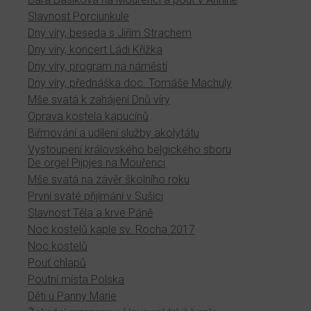
Slavnost Porciunkule
Dny víry, beseda s Jiřím Strachem
Dny víry, koncert Ládi Křížka
Dny víry, program na náměstí
Dny víry, přednáška doc. Tomáše Machuly
Mše svatá k zahájení Dnů víry
Oprava kostela kapucínů
Biřmování a udílení služby akolytátu
Vystoupení královského belgického sboru
De orgel Pijpjes na Mouřenci
Mše svatá na závěr školního roku
První svaté přijímání v Sušici
Slavnost Těla a krve Páně
Noc kostelů kaple sv. Rocha 2017
Noc kostelů
Pouť chlapů
Poutní místa Polska
Děti u Panny Marie