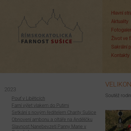
Hlavní st
Aktuality
Fotogaler
Život ve f
Sakrální
Farnost Sušice
Kontakty
VELIKON
2023
Soutěž rodin
Pouť v Liběticích
Farní výlet vlakem do Putimi
Setkání s novým ředitelem Charity Sušice
Obnovení ambonu a oltáře na Andělíčku
Slavnost Nanebevzetí Panny Marie v