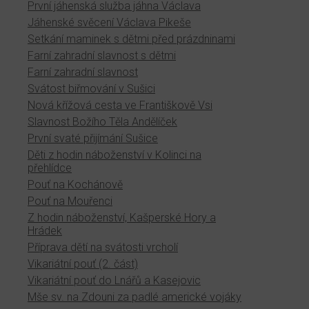
První jáhenská služba jáhna Václava
Jáhenské svěcení Václava Pikeše
Setkání maminek s dětmi před prázdninami
Farní zahradní slavnost s dětmi
Farní zahradní slavnost
Svátost biřmování v Sušici
Nová křížová cesta ve Františkově Vsi
Slavnost Božího Těla Andělíček
První svaté přijímání Sušice
Děti z hodin náboženství v Kolinci na
přehlídce
Pouť na Kochánově
Pouť na Mouřenci
Z hodin náboženství, Kašperské Hory a
Hrádek
Příprava dětí na svátosti vrcholí
Vikariátní pouť (2. část)
Vikariátní pouť do Lnářů a Kasejovic
Mše sv. na Zdouni za padlé americké vojáky