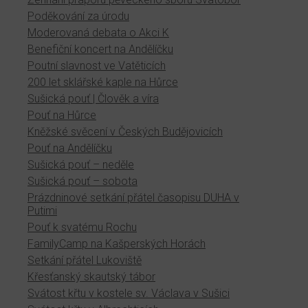
Poděkování za úrodu
Moderovaná debata o Akci K
Benefiční koncert na Andělíčku
Poutní slavnost ve Vatěticích
200 let sklářské kaple na Hůrce
Sušická pouť | Člověk a víra
Pouť na Hůrce
Kněžské svěcení v Českých Budějovicích
Pouť na Andělíčku
Sušická pouť – neděle
Sušická pouť – sobota
Prázdninové setkání přátel časopisu DUHA v
Putimi
Pouť k svatému Rochu
FamilyCamp na Kašperských Horách
Setkání přátel Lukoviště
Křesťanský skautský tábor
Svátost křtu v kostele sv. Václava v Sušici