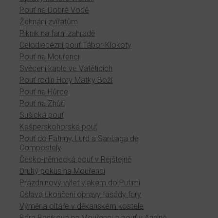
Pouť na Dobré Vodě
Žehnání zvířatům
Piknik na farní zahradě
Celodiecézní pouť Tábor-Klokoty
Pouť na Mouřenci
Svěcení kaple ve Vatěticích
Pouť rodin Hory Matky Boží
Pouť na Hůrce
Pouť na Zhůří
Sušická pouť
Kašperskohorská pouť
Pouť do Fatimy, Lurd a Santiaga de
Compostely
Česko-německá pouť v Rejštejně
Druhý pokus na Mouřenci
Prázdninový výlet vlakem do Putimi
Oslava ukončení opravy fasády fary
Výměna oltáře v děkanském kostele
Bára Basiková na Mouřenci a pouť v Anníně