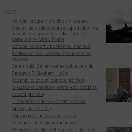
2022
Vánoční program pro školy v kostele
Mše sv. na poděkování se vzpomínkou na
zesnulého papeže Benedikta XVI. v
katedrále sv. Víta v Praze
Vánoční koncert v kostele sv. Václava
Rozloučení s o. Janem Janouškem ve
Vacově
Ceremoniál Betlémského světla ve Vídni
Setkání s P. Slávkem Holým
Adventní duchovní obnova pro ženy
Mikulášská besídka v kostele sv. Václava
Advent pro ženy
1. adventní neděle ve farním kostele
Opravy sušické fary
Příprava dětí na svátosti začala
Pozvánka na Biblické tance žen
Oslava sv. Cecílie s Chrámovým sborem