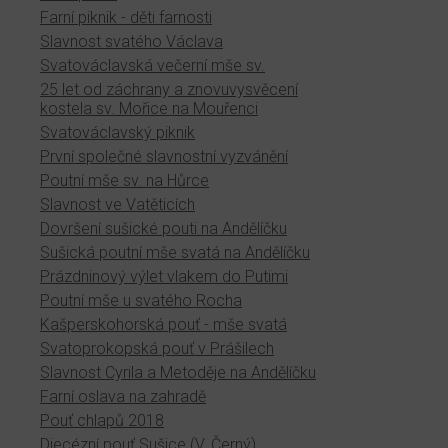
Farní piknik - děti farnosti
Slavnost svatého Václava
Svatováclavská večerní mše sv.
25 let od záchrany a znovuvysvěcení
kostela sv. Mořice na Mouřenci
Svatováclavský piknik
První společné slavnostní vyzvánění
Poutní mše sv. na Hůrce
Slavnost ve Vatěticích
Dovršení sušické pouti na Andělíčku
Sušická poutní mše svatá na Andělíčku
Prázdninový výlet vlakem do Putimi
Poutní mše u svatého Rocha
Kašperskohorská pouť - mše svatá
Svatoprokopská pouť v Prášilech
Slavnost Cyrila a Metoděje na Andělíčku
Farní oslava na zahradě
Pouť chlapů 2018
Diecézní pouť Sušice (V. Černý)