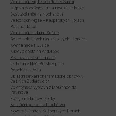
Velikonoční vigilie se křtem v Sušici
Májová pobožnost u Hauswaldské kaple
Skautská mše na Kochánově
Velikonoční vigilie v Kašperských Horách
Pouť na Hůrce
Velikonoční triduum Sušice
Sedm bolestných ran Kristových - koncert
Květná neděle Sušice
Křížová cesta na Andělíček
První svátost smíření dětí
24 hodin v klášteře Malý princ
Popeleční středa
Oblastní setkání charismatické obnovy v
Českých Budějovicích
Valentýnská výprava z Mouřence do
Pavlínova
Zahájení tříkrálové sbírky
Benefiční koncert v Dlouhé Vsi
Novoroční mše v Kašperských Horách