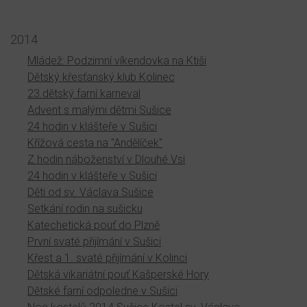
2014
Mládež: Podzimní víkendovka na Ktiši
Dětský křesťanský klub Kolinec
23.dětský farní karneval
Advent s malými dětmi Sušice
24 hodin v klášteře v Sušici
Křížová cesta na "Andělíček"
Z hodin náboženství v Dlouhé Vsi
24 hodin v klášteře v Sušici
Děti od sv. Václava Sušice
Setkání rodin na sušicku
Katechetická pouť do Plzně
První svaté přijímání v Sušici
Křest a 1. svaté přijímání v Kolinci
Dětská vikariátní pouť Kašperské Hory
Dětské farní odpoledne v Sušici