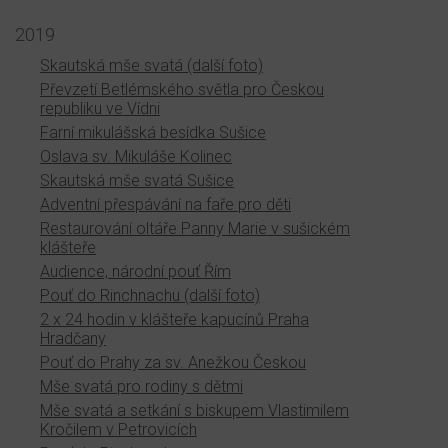
2019
Skautská mše svatá (další foto)
Převzetí Betlémského světla pro Českou
republiku ve Vídni
Farní mikulášská besídka Sušice
Oslava sv. Mikuláše Kolinec
Skautská mše svatá Sušice
Adventní přespávání na faře pro děti
Restaurování oltáře Panny Marie v sušickém
klášteře
Audience, národní pouť Řím
Pouť do Rinchnachu (další foto)
2 x 24 hodin v klášteře kapucínů Praha
Hradčany
Pouť do Prahy za sv. Anežkou Českou
Mše svatá pro rodiny s dětmi
Mše svatá a setkání s biskupem Vlastimilem
Kročilem v Petrovicích