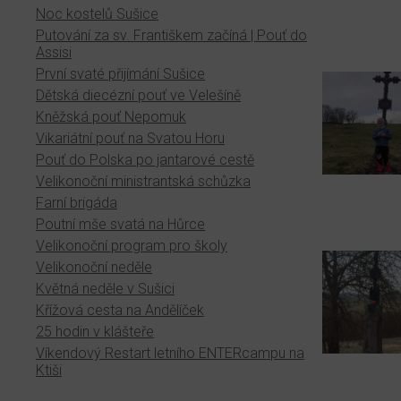
Noc kostelů Sušice
Putování za sv. Františkem začíná | Pouť do
Assisi
První svaté přijímání Sušice
Dětská diecézní pouť ve Velešíně
Kněžská pouť Nepomuk
Vikariátní pouť na Svatou Horu
Pouť do Polska po jantarové cestě
Velikonoční ministrantská schůzka
Farní brigáda
Poutní mše svatá na Hůrce
Velikonoční program pro školy
Velikonoční neděle
Květná neděle v Sušici
Křížová cesta na Andělíček
25 hodin v klášteře
Víkendový Restart letního ENTERcampu na
Ktiši