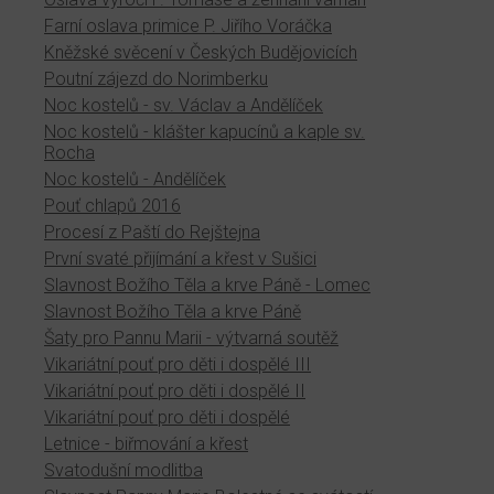
Farní oslava primice P. Jiřího Voráčka
Kněžské svěcení v Českých Budějovicích
Poutní zájezd do Norimberku
Noc kostelů - sv. Václav a Andělíček
Noc kostelů - klášter kapucínů a kaple sv.
Rocha
Noc kostelů - Andělíček
Pouť chlapů 2016
Procesí z Paští do Rejštejna
První svaté přijímání a křest v Sušici
Slavnost Božího Těla a krve Páně - Lomec
Slavnost Božího Těla a krve Páně
Šaty pro Pannu Marii - výtvarná soutěž
Vikariátní pouť pro děti i dospělé III
Vikariátní pouť pro děti i dospělé II
Vikariátní pouť pro děti i dospělé
Letnice - biřmování a křest
Svatodušní modlitba