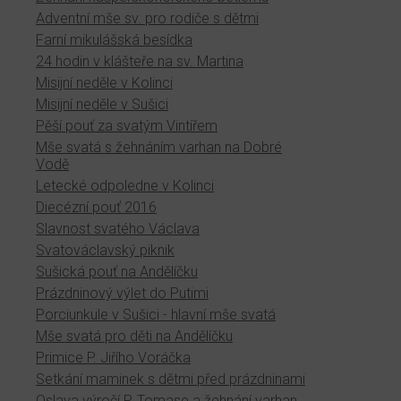
Adventní mše sv. pro rodiče s dětmi
Farní mikulášská besídka
24 hodin v klášteře na sv. Martina
Misijní neděle v Kolinci
Misijní neděle v Sušici
Pěší pouť za svatým Vintířem
Mše svatá s žehnáním varhan na Dobré
Vodě
Letecké odpoledne v Kolinci
Diecézní pouť 2016
Slavnost svatého Václava
Svatováclavský piknik
Sušická pouť na Andělíčku
Prázdninový výlet do Putimi
Porciunkule v Sušici - hlavní mše svatá
Mše svatá pro děti na Andělíčku
Primice P. Jiřího Voráčka
Setkání maminek s dětmi před prázdninami
Oslava výročí P. Tomase a žehnání varhan