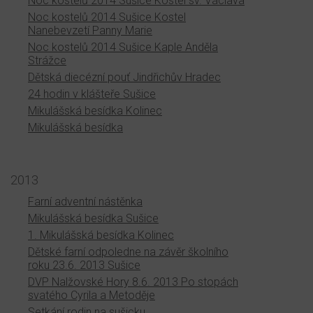
Noc kostelů 2014 Sušice Kostel sv. Václava
Noc kostelů 2014 Sušice Kostel
Nanebevzetí Panny Marie
Noc kostelů 2014 Sušice Kaple Anděla
Strážce
Dětská diecézní pouť Jindřichův Hradec
24 hodin v klášteře Sušice
Mikulášská besídka Kolinec
Mikulášská besídka
2013
Farní adventní nástěnka
Mikulášská besídka Sušice
1. Mikulášská besídka Kolinec
Dětské farní odpoledne na závěr školního
roku 23.6. 2013 Sušice
DVP Nalžovské Hory 8.6. 2013 Po stopách
svatého Cyrila a Metoděje
Setkání rodin na sušicku