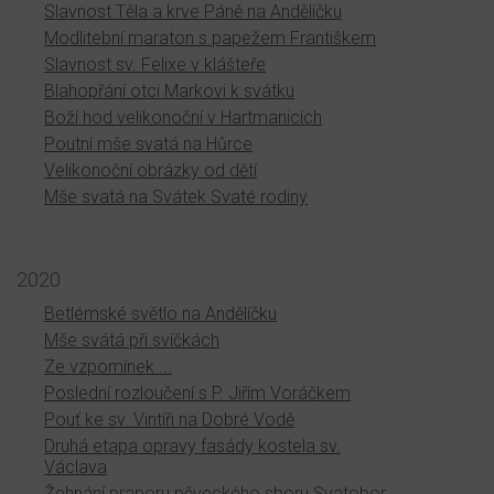
Slavnost Těla a krve Páně na Andělíčku
Modlitební maraton s papežem Františkem
Slavnost sv. Felixe v klášteře
Blahopřání otci Markovi k svátku
Boží hod velikonoční v Hartmanicích
Poutní mše svatá na Hůrce
Velikonoční obrázky od dětí
Mše svatá na Svátek Svaté rodiny
2020
Betlémské světlo na Andělíčku
Mše svátá při svíčkách
Ze vzpomínek ...
Poslední rozloučení s P. Jiřím Voráčkem
Pouť ke sv. Vintíři na Dobré Vodě
Druhá etapa opravy fasády kostela sv.
Václava
Žehnání praporu pěveckého sboru Svatobor