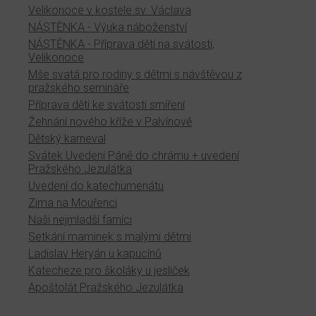
Velikonoce v kostele sv. Václava
NÁSTĚNKA - Výuka náboženství
NÁSTĚNKA - Příprava dětí na svátosti,
Velikonoce
Mše svatá pro rodiny s dětmi s návštěvou z
pražského semináře
Příprava dětí ke svátosti smíření
Žehnání nového kříže v Palvínově
Dětský karneval
Svátek Uvedení Páně do chrámu + uvedení
Pražského Jezulátka
Uvedení do katechumenátu
Zima na Mouřenci
Naši nejmladší farníci
Setkání maminek s malými dětmi
Ladislav Heryán u kapucínů
Katecheze pro školáky u jesliček
Apoštolát Pražského Jezulátka