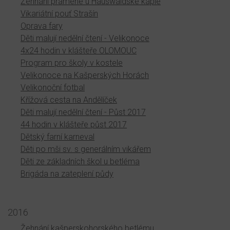
Žehnání pramene u Hauswaldské kaple
Vikariátní pouť Strašín
Oprava fary
Děti malují nedělní čtení - Velikonoce
4x24 hodin v klášteře OLOMOUC
Program pro školy v kostele
Velikonoce na Kašperských Horách
Velikonoční fotbal
Křížová cesta na Andělíček
Děti malují nedělní čtení - Půst 2017
44 hodin v klášteře půst 2017
Dětský farní karneval
Děti po mši sv. s generálním vikářem
Děti ze základních škol u betléma
Brigáda na zateplení půdy
2016
Žehnání kašperskohorského betlému