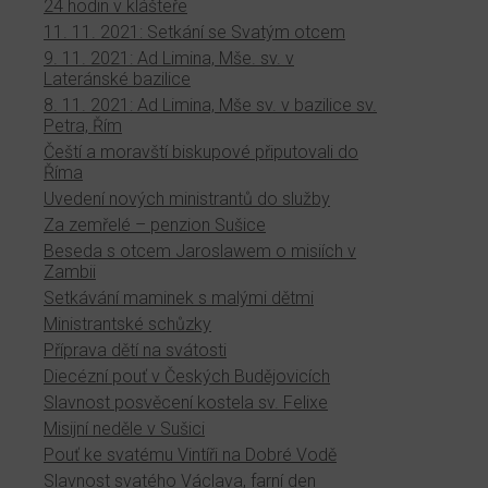
24 hodin v klášteře
11. 11. 2021: Setkání se Svatým otcem
9. 11. 2021: Ad Limina, Mše. sv. v
Lateránské bazilice
8. 11. 2021: Ad Limina, Mše sv. v bazilice sv.
Petra, Řím
Čeští a moravští biskupové připutovali do
Říma
Uvedení nových ministrantů do služby
Za zemřelé – penzion Sušice
Beseda s otcem Jaroslawem o misiích v
Zambii
Setkávání maminek s malými dětmi
Ministrantské schůzky
Příprava dětí na svátosti
Diecézní pouť v Českých Budějovicích
Slavnost posvěcení kostela sv. Felixe
Misijní neděle v Sušici
Pouť ke svatému Vintíři na Dobré Vodě
Slavnost svatého Václava, farní den