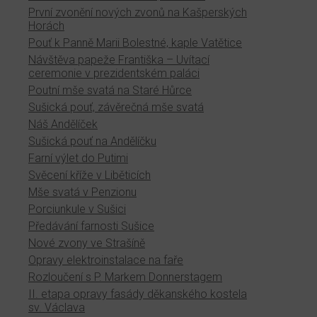
První zvonění nových zvonů na Kašperských
Horách
Pouť k Panně Marii Bolestné, kaple Vatětice
Návštěva papeže Františka – Uvítací
ceremonie v prezidentském paláci
Poutní mše svatá na Staré Hůrce
Sušická pouť, závěrečná mše svatá
Náš Andělíček
Sušická pouť na Andělíčku
Farní výlet do Putimi
Svěcení kříže v Liběticích
Mše svatá v Penzionu
Porciunkule v Sušici
Předávání farnosti Sušice
Nové zvony ve Strašíně
Opravy elektroinstalace na faře
Rozloučení s P. Markem Donnerstagem
II. etapa opravy fasády děkanského kostela
sv. Václava