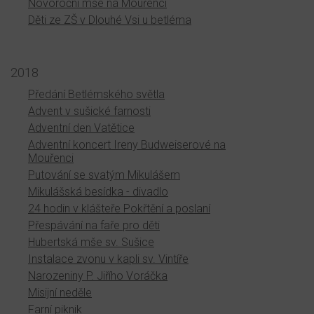
Novoroční mše na Mouřenci
Děti ze ZŠ v Dlouhé Vsi u betléma
2018
Předání Betlémského světla
Advent v sušické farnosti
Adventní den Vatětice
Adventní koncert Ireny Budweiserové na
Mouřenci
Putování se svatým Mikulášem
Mikulášská besídka - divadlo
24 hodin v klášteře Pokřtění a poslaní
Přespávání na faře pro děti
Hubertská mše sv. Sušice
Instalace zvonu v kapli sv. Vintíře
Narozeniny P. Jiřího Voráčka
Misijní neděle
Farní piknik