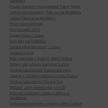
Vimperk)
Poutní slavnost Hauswaldské Panny Marie
Letíme na prázdniny - Mše sv. na Andělíčku
Lenka Filipová na Mouřenci
První svaté přijímání
Noc kostelů 2015
Daniel Hůlka v Sušici
Boží tělo na Andělíčku
Dětská vikariátní pouť - Lomec
Chlapská pouť
Klub maminek s malými dětmi Sušice
Dětský námořnický karneval Sušice
Hodina náboženství Kašperské Hory
Jdeme s Ježíšem křížovou cestu Sušice
Hodina náboženství Dlouhá Ves
Mládež: Jarní víkendovka na Ktiši
Křížová cesta pro rodiče s dětmi na
"Andělíček"
Setkávání maminek s malými dětmi Sušice