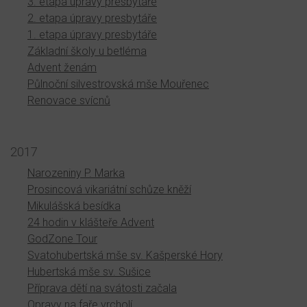
3. etapa úpravy presbytáře
2. etapa úpravy presbytáře
1. etapa úpravy presbytáře
Základní školy u betléma
Advent ženám
Půlnoční silvestrovská mše Mouřenec
Renovace svícnů
2017
Narozeniny P. Marka
Prosincová vikariátní schůze kněží
Mikulášská besídka
24 hodin v klášteře Advent
GodZone Tour
Svatohubertská mše sv. Kašperské Hory
Hubertská mše sv. Sušice
Příprava dětí na svátosti začala
Opravy na faře vrcholí