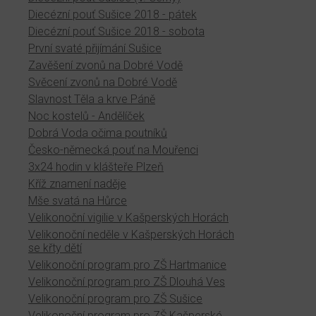
Diecézní pouť Sušice 2018 - pátek
Diecézní pouť Sušice 2018 - sobota
První svaté přijímání Sušice
Zavěšení zvonů na Dobré Vodě
Svěcení zvonů na Dobré Vodě
Slavnost Těla a krve Páně
Noc kostelů - Andělíček
Dobrá Voda očima poutníků
Česko-německá pouť na Mouřenci
3x24 hodin v klášteře Plzeň
Kříž znamení naděje
Mše svatá na Hůrce
Velikonoční vigilie v Kašperských Horách
Velikonoční neděle v Kašperských Horách
se křty dětí
Velikonoční program pro ZŠ Hartmanice
Velikonoční program pro ZŠ Dlouhá Ves
Velikonoční program pro ZŠ Sušice
Velikonoční program pro ZŠ Kašperské