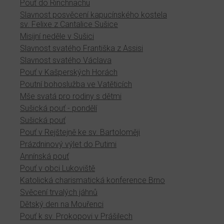
Pouť do Rinchnachu
Slavnost posvěcení kapucínského kostela
sv. Felixe z Cantalice Sušice
Misijní neděle v Sušici
Slavnost svatého Františka z Assisi
Slavnost svatého Václava
Pouť v Kašperských Horách
Poutní bohoslužba ve Vatěticích
Mše svatá pro rodiny s dětmi
Sušická pouť - pondělí
Sušická pouť
Pouť v Rejštejně ke sv. Bartoloměji
Prázdninový výlet do Putimi
Annínská pouť
Pouť v obci Lukoviště
Katolická charismatická konference Brno
Svěcení trvalých jáhnů
Dětský den na Mouřenci
Pouť k sv. Prokopovi v Prášilech