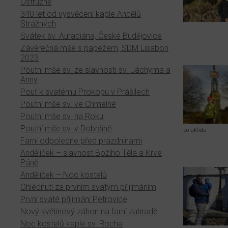
Ostružně
340 let od vysvěcení kaple Andělů
Strážných
Svátek sv. Auraciána, České Budějovice
Závěrečná mše s papežem, SDM Lisabon
2023
Poutní mše sv. ze slavnosti sv. Jáchyma a
Anny
Pouť k svatému Prokopu v Prášilech
Poutní mše sv. ve Chmelné
Poutní mše sv. na Roku
Poutní mše sv. v Dobršíně
po úklidu
Farní odpoledne před prázdninami
Andělíček – slavnost Božího Těla a Krve
Páně
Andělíček – Noc kostelů
Ohlédnutí za prvním svatým přijímáním
První svaté přijímání Petrovice
Nový květinový záhon na farní zahradě
Noc kostelů kaple sv. Rocha