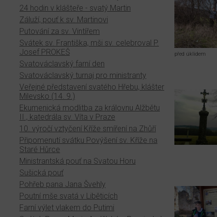
24 hodin v klášteře - svatý Martin
Záluží, pouť k sv. Martinovi
Putování za sv. Vintířem
Svátek sv. Františka, mši sv. celebroval P.
Josef PROKEŠ
před úklidem
Svatováclavský farní den
Svatováclavský turnaj pro ministranty
Veřejné představení svatého Hřebu, klášter
Milevsko (14. 9.)
Ekumenická modlitba za královnu Alžbětu
II., katedrála sv. Víta v Praze
10. výročí vztyčení Kříže smíření na Zhůří
Připomenutí svátku Povýšení sv. Kříže na
Staré Hůrce
Ministrantská pouť na Svatou Horu
Sušická pouť
Pohřeb pana Jana Švehly
Poutní mše svatá v Liběticích
Farní výlet vlakem do Putimi