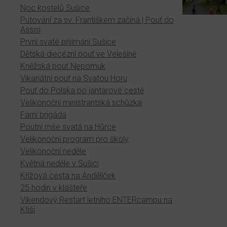
Noc kostelů Sušice
Putování za sv. Františkem začíná | Pouť do
Assisi
První svaté přijímání Sušice
Dětská diecézní pouť ve Velešíně
Kněžská pouť Nepomuk
Vikariátní pouť na Svatou Horu
Pouť do Polska po jantarové cestě
Velikonoční ministrantská schůzka
Farní brigáda
Poutní mše svatá na Hůrce
Velikonoční program pro školy
Velikonoční neděle
Květná neděle v Sušici
Křížová cesta na Andělíček
25 hodin v klášteře
Víkendový Restart letního ENTERcampu na
Ktiši