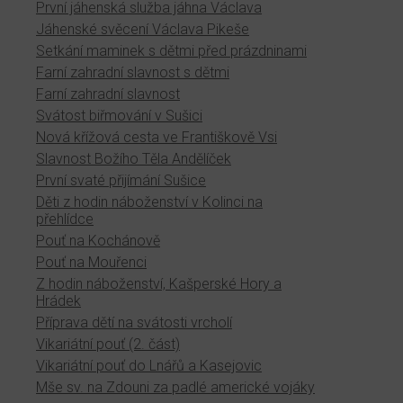
První jáhenská služba jáhna Václava
Jáhenské svěcení Václava Pikeše
Setkání maminek s dětmi před prázdninami
Farní zahradní slavnost s dětmi
Farní zahradní slavnost
Svátost biřmování v Sušici
Nová křížová cesta ve Františkově Vsi
Slavnost Božího Těla Andělíček
První svaté přijímání Sušice
Děti z hodin náboženství v Kolinci na
přehlídce
Pouť na Kochánově
Pouť na Mouřenci
Z hodin náboženství, Kašperské Hory a
Hrádek
Příprava dětí na svátosti vrcholí
Vikariátní pouť (2. část)
Vikariátní pouť do Lnářů a Kasejovic
Mše sv. na Zdouni za padlé americké vojáky