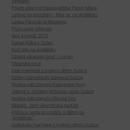
Vimperk)
Poutní slavnost Hauswaldské Panny Marie
Letíme na prázdniny - Mše sv. na Andělíčku
Lenka Filipová na Mouřenci
První svaté přijímání
Noc kostelů 2015
Daniel Hůlka v Sušici
Boží tělo na Andělíčku
Dětská vikariátní pouť - Lomec
Chlapská pouť
Klub maminek s malými dětmi Sušice
Dětský námořnický karneval Sušice
Hodina náboženství Kašperské Hory
Jdeme s Ježíšem křížovou cestu Sušice
Hodina náboženství Dlouhá Ves
Mládež: Jarní víkendovka na Ktiši
Křížová cesta pro rodiče s dětmi na
"Andělíček"
Setkávání maminek s malými dětmi Sušice