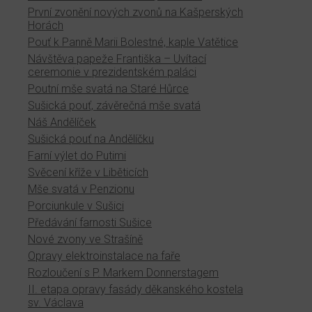
První zvonění nových zvonů na Kašperských
Horách
Pouť k Panně Marii Bolestné, kaple Vatětice
Návštěva papeže Františka – Uvítací
ceremonie v prezidentském paláci
Poutní mše svatá na Staré Hůrce
Sušická pouť, závěrečná mše svatá
Náš Andělíček
Sušická pouť na Andělíčku
Farní výlet do Putimi
Svěcení kříže v Liběticích
Mše svatá v Penzionu
Porciunkule v Sušici
Předávání farnosti Sušice
Nové zvony ve Strašíně
Opravy elektroinstalace na faře
Rozloučení s P. Markem Donnerstagem
II. etapa opravy fasády děkanského kostela
sv. Václava