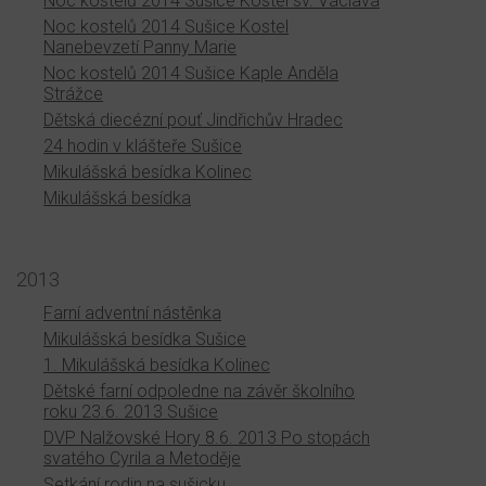
Noc kostelů 2014 Sušice Kostel sv. Václava
Noc kostelů 2014 Sušice Kostel
Nanebevzetí Panny Marie
Noc kostelů 2014 Sušice Kaple Anděla
Strážce
Dětská diecézní pouť Jindřichův Hradec
24 hodin v klášteře Sušice
Mikulášská besídka Kolinec
Mikulášská besídka
2013
Farní adventní nástěnka
Mikulášská besídka Sušice
1. Mikulášská besídka Kolinec
Dětské farní odpoledne na závěr školního
roku 23.6. 2013 Sušice
DVP Nalžovské Hory 8.6. 2013 Po stopách
svatého Cyrila a Metoděje
Setkání rodin na sušicku