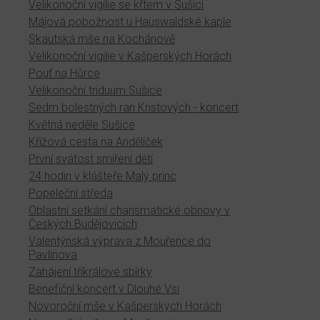
Velikonoční vigilie se křtem v Sušici
Májová pobožnost u Hauswaldské kaple
Skautská mše na Kochánově
Velikonoční vigilie v Kašperských Horách
Pouť na Hůrce
Velikonoční triduum Sušice
Sedm bolestných ran Kristových - koncert
Květná neděle Sušice
Křížová cesta na Andělíček
První svátost smíření dětí
24 hodin v klášteře Malý princ
Popeleční středa
Oblastní setkání charismatické obnovy v
Českých Budějovicích
Valentýnská výprava z Mouřence do
Pavlínova
Zahájení tříkrálové sbírky
Benefiční koncert v Dlouhé Vsi
Novoroční mše v Kašperských Horách