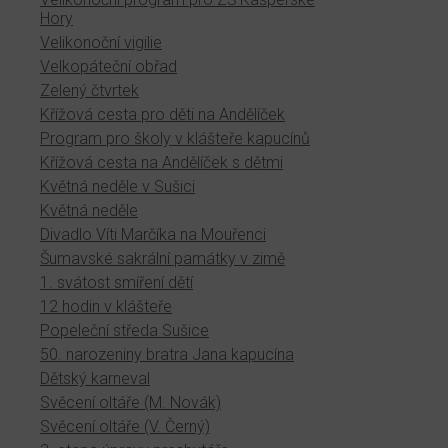
Hory
Velikonoční vigilie
Velkopáteční obřad
Zelený čtvrtek
Křížová cesta pro děti na Andělíček
Program pro školy v klášteře kapucínů
Křížová cesta na Andělíček s dětmi
Květná neděle v Sušici
Květná neděle
Divadlo Víti Marčíka na Mouřenci
Šumavské sakrální památky v zimě
1. svátost smíření dětí
12 hodin v klášteře
Popeleční středa Sušice
50. narozeniny bratra Jana kapucína
Dětský karneval
Svěcení oltáře (M. Novák)
Svěcení oltáře (V. Černý)