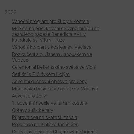
2022
Vánoční program pro školy v kostele
Mše sv. na poděkování se vzpomínkou na
zesnulého papeže Benedikta XVI. v
katedrále sv. Víta v Praze
Vánoční koncert v kostele sv. Václava
Rozloučení s o. Janem Janouškem ve
Vacově
Ceremoniál Betlémského světla ve Vídni
Setkání s P. Slávkem Holým
Adventní duchovní obnova pro ženy
Mikulášská besídka v kostele sv. Václava
Advent pro ženy
1. adventní neděle ve farním kostele
Opravy sušické fary
Příprava dětí na svátosti začala
Pozvánka na Biblické tance žen
Oslava sv. Cecílie s Chrámovým sborem