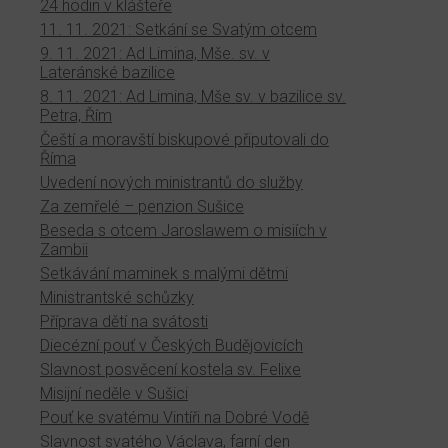
24 hodin v klášteře
11. 11. 2021: Setkání se Svatým otcem
9. 11. 2021: Ad Limina, Mše. sv. v
Lateránské bazilice
8. 11. 2021: Ad Limina, Mše sv. v bazilice sv.
Petra, Řím
Čeští a moravští biskupové připutovali do
Říma
Uvedení nových ministrantů do služby
Za zemřelé – penzion Sušice
Beseda s otcem Jaroslawem o misiích v
Zambii
Setkávání maminek s malými dětmi
Ministrantské schůzky
Příprava dětí na svátosti
Diecézní pouť v Českých Budějovicích
Slavnost posvěcení kostela sv. Felixe
Misijní neděle v Sušici
Pouť ke svatému Vintíři na Dobré Vodě
Slavnost svatého Václava, farní den