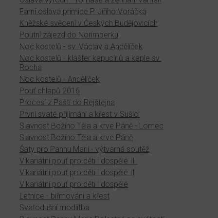
Farní oslava primice P. Jiřího Voráčka
Kněžské svěcení v Českých Budějovicích
Poutní zájezd do Norimberku
Noc kostelů - sv. Václav a Andělíček
Noc kostelů - klášter kapucínů a kaple sv.
Rocha
Noc kostelů - Andělíček
Pouť chlapů 2016
Procesí z Paští do Rejštejna
První svaté přijímání a křest v Sušici
Slavnost Božího Těla a krve Páně - Lomec
Slavnost Božího Těla a krve Páně
Šaty pro Pannu Marii - výtvarná soutěž
Vikariátní pouť pro děti i dospělé III
Vikariátní pouť pro děti i dospělé II
Vikariátní pouť pro děti i dospělé
Letnice - biřmování a křest
Svatodušní modlitba