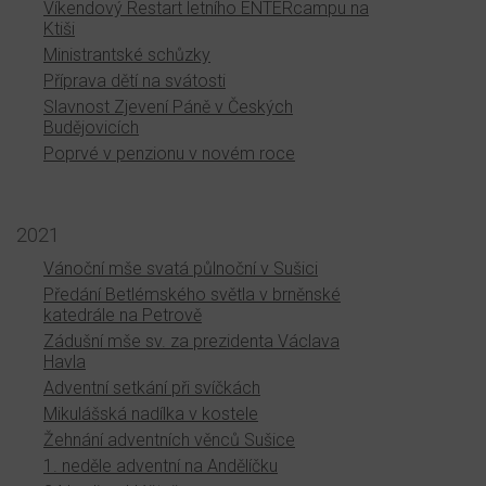
Víkendový Restart letního ENTERcampu na
Ktiši
Ministrantské schůzky
Příprava dětí na svátosti
Slavnost Zjevení Páně v Českých
Budějovicích
Poprvé v penzionu v novém roce
2021
Vánoční mše svatá půlnoční v Sušici
Předání Betlémského světla v brněnské
katedrále na Petrově
Zádušní mše sv. za prezidenta Václava
Havla
Adventní setkání při svíčkách
Mikulášská nadílka v kostele
Žehnání adventních věnců Sušice
1. neděle adventní na Andělíčku