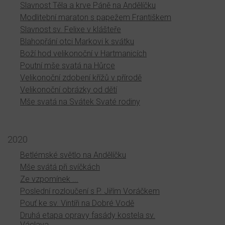
Slavnost Těla a krve Páně na Andělíčku
Modlitební maraton s papežem Františkem
Slavnost sv. Felixe v klášteře
Blahopřání otci Markovi k svátku
Boží hod velikonoční v Hartmanicích
Poutní mše svatá na Hůrce
Velikonoční zdobení křížů v přírodě
Velikonoční obrázky od dětí
Mše svatá na Svátek Svaté rodiny
2020
Betlémské světlo na Andělíčku
Mše svátá při svíčkách
Ze vzpomínek ...
Poslední rozloučení s P. Jiřím Voráčkem
Pouť ke sv. Vintíři na Dobré Vodě
Druhá etapa opravy fasády kostela sv.
Václava