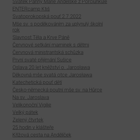
Svátek Panny Marie Andělské z Porciunkule
ENTERcamp Ktiš
Svatoprokopská pouť 2.7.2022
Mše sv. s poděkováním za uplynulý školní
rok
Slavnost Těla a Krve Páně
Červnové setkání maminek s dětmi
Červnová ministrantská schůzka
První svaté přijímání Sušice
Oslava 20 let kněžství o. Jarosława
Děkovná mše svatá otce Jarosława
Katechetická pouť dětí
Česko-německá poutní mše sv. na Hůrce
Na sv. Jaroslava
Velikonoční Vigilie
Velký pátek
Zelený čtvrtek
25 hodin v klášteře
Křížová cesta na Andělíček