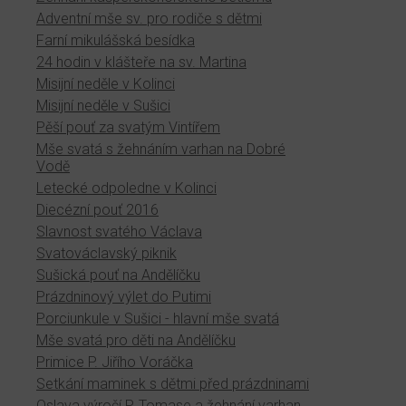
Adventní mše sv. pro rodiče s dětmi
Farní mikulášská besídka
24 hodin v klášteře na sv. Martina
Misijní neděle v Kolinci
Misijní neděle v Sušici
Pěší pouť za svatým Vintířem
Mše svatá s žehnáním varhan na Dobré
Vodě
Letecké odpoledne v Kolinci
Diecézní pouť 2016
Slavnost svatého Václava
Svatováclavský piknik
Sušická pouť na Andělíčku
Prázdninový výlet do Putimi
Porciunkule v Sušici - hlavní mše svatá
Mše svatá pro děti na Andělíčku
Primice P. Jiřího Voráčka
Setkání maminek s dětmi před prázdninami
Oslava výročí P. Tomase a žehnání varhan