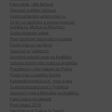
Farní piknik - děti farnosti
Slavnost svatého Václava
Svatováclavská večerní mše sv.
25 let od záchrany a znovuvysvěcení
kostela sv. Mořice na Mouřenci
Svatováclavský piknik
První společné slavnostní vyzvánění
Poutní mše sv. na Hůrce
Slavnost ve Vatěticích
Dovršení sušické pouti na Andělíčku
Sušická poutní mše svatá na Andělíčku
Prázdninový výlet vlakem do Putimi
Poutní mše u svatého Rocha
Kašperskohorská pouť - mše svatá
Svatoprokopská pouť v Prášilech
Slavnost Cyrila a Metoděje na Andělíčku
Farní oslava na zahradě
Pouť chlapů 2018
Diecézní pouť Sušice (V. Černý)