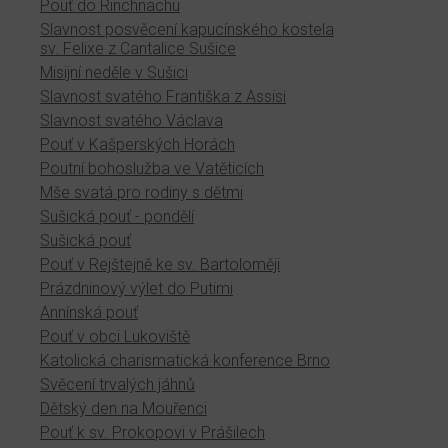
Pouť do Rinchnachu
Slavnost posvěcení kapucínského kostela
sv. Felixe z Cantalice Sušice
Misijní neděle v Sušici
Slavnost svatého Františka z Assisi
Slavnost svatého Václava
Pouť v Kašperských Horách
Poutní bohoslužba ve Vatěticích
Mše svatá pro rodiny s dětmi
Sušická pouť - pondělí
Sušická pouť
Pouť v Rejštejně ke sv. Bartoloměji
Prázdninový výlet do Putimi
Annínská pouť
Pouť v obci Lukoviště
Katolická charismatická konference Brno
Svěcení trvalých jáhnů
Dětský den na Mouřenci
Pouť k sv. Prokopovi v Prášilech