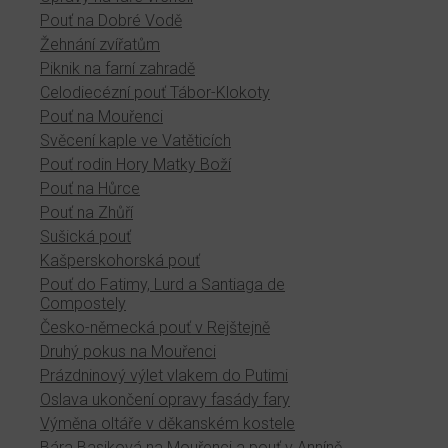
Pouť na Dobré Vodě
Žehnání zvířatům
Piknik na farní zahradě
Celodiecézní pouť Tábor-Klokoty
Pouť na Mouřenci
Svěcení kaple ve Vatěticích
Pouť rodin Hory Matky Boží
Pouť na Hůrce
Pouť na Zhůří
Sušická pouť
Kašperskohorská pouť
Pouť do Fatimy, Lurd a Santiaga de
Compostely
Česko-německá pouť v Rejštejně
Druhý pokus na Mouřenci
Prázdninový výlet vlakem do Putimi
Oslava ukončení opravy fasády fary
Výměna oltáře v děkanském kostele
Bára Basiková na Mouřenci a pouť v Anníně