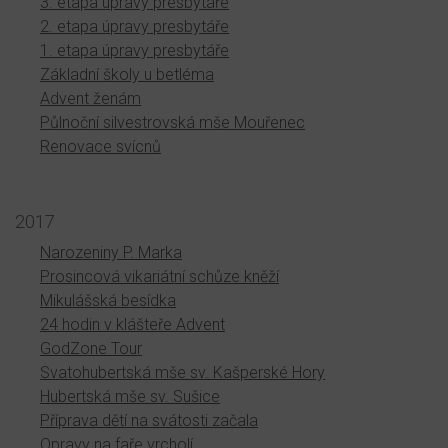
3. etapa úpravy presbytáře
2. etapa úpravy presbytáře
1. etapa úpravy presbytáře
Základní školy u betléma
Advent ženám
Půlnoční silvestrovská mše Mouřenec
Renovace svícnů
2017
Narozeniny P. Marka
Prosincová vikariátní schůze kněží
Mikulášská besídka
24 hodin v klášteře Advent
GodZone Tour
Svatohubertská mše sv. Kašperské Hory
Hubertská mše sv. Sušice
Příprava dětí na svátosti začala
Opravy na faře vrcholí