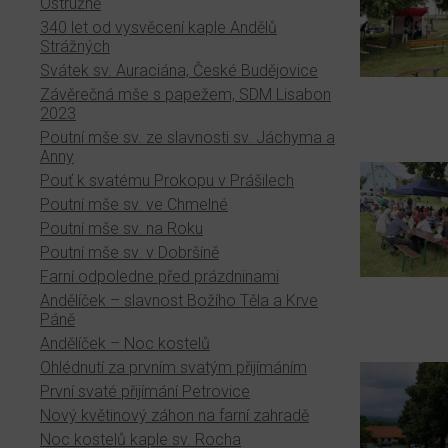
Ostružně
340 let od vysvěcení kaple Andělů
Strážných
Svátek sv. Auraciána, České Budějovice
Závěrečná mše s papežem, SDM Lisabon
2023
Poutní mše sv. ze slavnosti sv. Jáchyma a
Anny
Pouť k svatému Prokopu v Prášilech
Poutní mše sv. ve Chmelné
Poutní mše sv. na Roku
Poutní mše sv. v Dobršíně
Farní odpoledne před prázdninami
Andělíček – slavnost Božího Těla a Krve
Páně
Andělíček – Noc kostelů
Ohlédnutí za prvním svatým přijímáním
První svaté přijímání Petrovice
Nový květinový záhon na farní zahradě
Noc kostelů kaple sv. Rocha