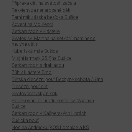
Příprava dětí na svátosti začala
Rekviem za nenarozené děti
Farní mikulášská besídka Sušice
Advent na Mouřenci
Setkání rodin v klášteře
Svátek sv. Martina na setkání maminek s
malými dětmi
Hubertská mše Sušice
Misijní jarmark 25.října Sušice
Setkání rodin s drakiádou
78h v klášteře Brno
Dětská diecézní pouť Bechyně sobota 3.října
Diecézní pouť dětí
Svatováclavský piknik
Poděkování za úrodu kostel sv. Václava
Sušice
Setkání rodin v Kašperských Horách
Sušická pouť
Noc na Andělíčku (KOS Lomnice a KS