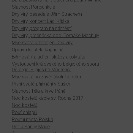
Slavnost Porciunkule
Dny víry, beseda s Jiřím Strachem
Dny víry, koncert Ládi Křížka
Dny víry, program na náměstí
Dny víry, přednáška doc. Tomáše Machuly
Mše svatá k zahájení Dnů víry
Oprava kostela kapucínů
Biřmování a udílení služby akolytátu
Vystoupení královského belgického sboru
De orgel Pijpjes na Mouřenci
Mše svatá na závěr školního roku
První svaté přijímání v Sušici
Slavnost Těla a krve Páně
Noc kostelů kaple sv. Rocha 2017
Noc kostelů
Pouť chlapů
Poutní místa Polska
Děti u Panny Marie