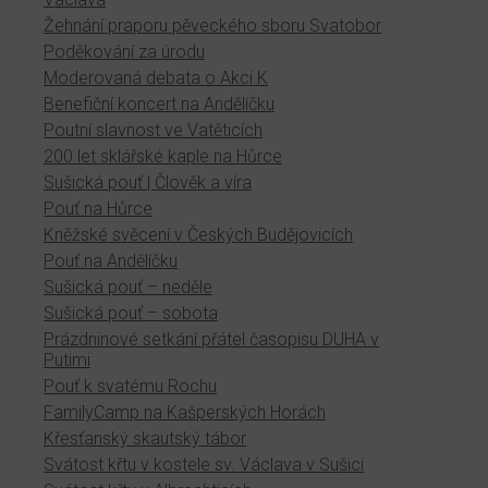
Žehnání praporu pěveckého sboru Svatobor
Poděkování za úrodu
Moderovaná debata o Akci K
Benefiční koncert na Andělíčku
Poutní slavnost ve Vatěticích
200 let sklářské kaple na Hůrce
Sušická pouť | Člověk a víra
Pouť na Hůrce
Kněžské svěcení v Českých Budějovicích
Pouť na Andělíčku
Sušická pouť – neděle
Sušická pouť – sobota
Prázdninové setkání přátel časopisu DUHA v
Putimi
Pouť k svatému Rochu
FamilyCamp na Kašperských Horách
Křesťanský skautský tábor
Svátost křtu v kostele sv. Václava v Sušici