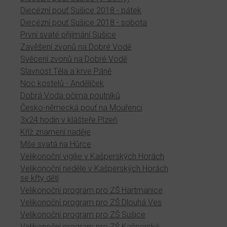
Diecézní pouť Sušice 2018 - pátek
Diecézní pouť Sušice 2018 - sobota
První svaté přijímání Sušice
Zavěšení zvonů na Dobré Vodě
Svěcení zvonů na Dobré Vodě
Slavnost Těla a krve Páně
Noc kostelů - Andělíček
Dobrá Voda očima poutníků
Česko-německá pouť na Mouřenci
3x24 hodin v klášteře Plzeň
Kříž znamení naděje
Mše svatá na Hůrce
Velikonoční vigilie v Kašperských Horách
Velikonoční neděle v Kašperských Horách
se křty dětí
Velikonoční program pro ZŠ Hartmanice
Velikonoční program pro ZŠ Dlouhá Ves
Velikonoční program pro ZŠ Sušice
Velikonoční program pro ZŠ Kašperské