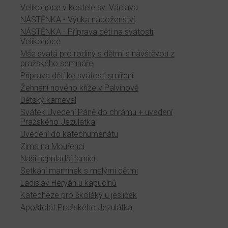
Velikonoce v kostele sv. Václava
NÁSTĚNKA - Výuka náboženství
NÁSTĚNKA - Příprava dětí na svátosti,
Velikonoce
Mše svatá pro rodiny s dětmi s návštěvou z
pražského semináře
Příprava dětí ke svátosti smíření
Žehnání nového kříže v Palvínově
Dětský karneval
Svátek Uvedení Páně do chrámu + uvedení
Pražského Jezulátka
Uvedení do katechumenátu
Zima na Mouřenci
Naši nejmladší farníci
Setkání maminek s malými dětmi
Ladislav Heryán u kapucínů
Katecheze pro školáky u jesliček
Apoštolát Pražského Jezulátka