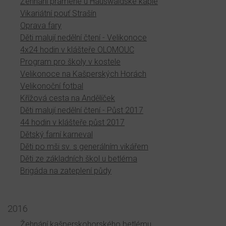
Žehnání pramene u Hauswaldské kaple
Vikariátní pouť Strašín
Oprava fary
Děti malují nedělní čtení - Velikonoce
4x24 hodin v klášteře OLOMOUC
Program pro školy v kostele
Velikonoce na Kašperských Horách
Velikonoční fotbal
Křížová cesta na Andělíček
Děti malují nedělní čtení - Půst 2017
44 hodin v klášteře půst 2017
Dětský farní karneval
Děti po mši sv. s generálním vikářem
Děti ze základních škol u betléma
Brigáda na zateplení půdy
2016
Žehnání kašperskohorského betlému