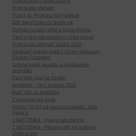
Svátost křtu v Albrechticích
První svaté přijímání
Pouť k sv. Prokopu na Prášilech
Děti děkují Bohu za školní rok
Žehnání nového kříže u hotelu Rovina
Farní výuka náboženství v době virové
První svaté přijímání Sušice 2020
Vikariátní setkání kněží s otcem biskupem
Pavlem Posádem
Setkání kněží vikariátu a prodloužení
akolytátu
Farní pěší pouť na Strašín
Andělíček – Noc kostelů 2020
Boží Tělo na Andělíčku
Z mouřenecké pouti
Výročí 100 let od narození papeže Jana
Pavla II
2 NÁSTĚNKA - Výuka náboženství
2 NÁSTĚNKA - Příprava dětí na svátosti,
Chléb a víno