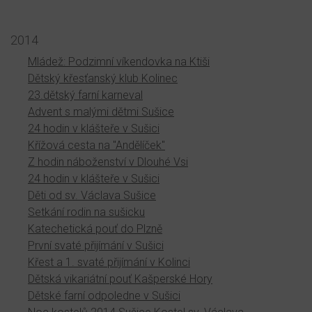
2014
Mládež: Podzimní víkendovka na Ktiši
Dětský křesťanský klub Kolinec
23.dětský farní karneval
Advent s malými dětmi Sušice
24 hodin v klášteře v Sušici
Křížová cesta na "Andělíček"
Z hodin náboženství v Dlouhé Vsi
24 hodin v klášteře v Sušici
Děti od sv. Václava Sušice
Setkání rodin na sušicku
Katechetická pouť do Plzně
První svaté přijímání v Sušici
Křest a 1. svaté přijímání v Kolinci
Dětská vikariátní pouť Kašperské Hory
Dětské farní odpoledne v Sušici