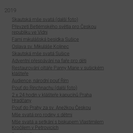
2019
Skautská mše svatá (další foto)
Převzetí Betlémského světla pro Českou
republiku ve Vídni
Farní mikulášská besídka Sušice
Oslava sv. Mikuláše Kolinec
Skautská mše svatá Sušice
Adventní přespávání na faře pro děti
Restaurování oltáře Panny Marie v sušickém
klášteře
Audience, národní pouť Řím
Pouť do Rinchnachu (další foto)
2 x 24 hodin v klášteře kapucínů Praha
Hradčany
Pouť do Prahy za sv. Anežkou Českou
Mše svatá pro rodiny s dětmi
Mše svatá a setkání s biskupem Vlastimilem
Kročilem v Petrovicích