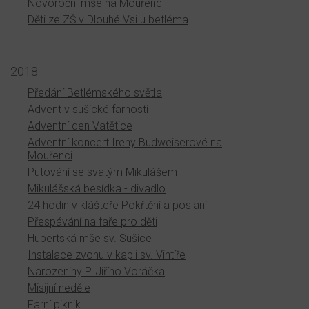
Novoroční mše na Mouřenci
Děti ze ZŠ v Dlouhé Vsi u betléma
2018
Předání Betlémského světla
Advent v sušické farnosti
Adventní den Vatětice
Adventní koncert Ireny Budweiserové na
Mouřenci
Putování se svatým Mikulášem
Mikulášská besídka - divadlo
24 hodin v klášteře Pokřtění a poslaní
Přespávání na faře pro děti
Hubertská mše sv. Sušice
Instalace zvonu v kapli sv. Vintíře
Narozeniny P. Jiřího Voráčka
Misijní neděle
Farní piknik