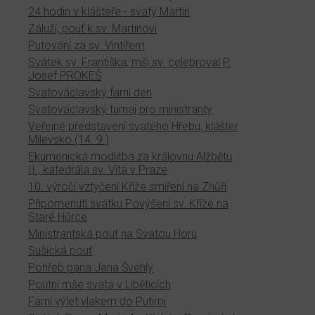
24 hodin v klášteře - svatý Martin
Záluží, pouť k sv. Martinovi
Putování za sv. Vintířem
Svátek sv. Františka, mši sv. celebroval P.
Josef PROKEŠ
Svatováclavský farní den
Svatováclavský turnaj pro ministranty
Veřejné představení svatého Hřebu, klášter
Milevsko (14. 9.)
Ekumenická modlitba za královnu Alžbětu
II., katedrála sv. Víta v Praze
10. výročí vztyčení Kříže smíření na Zhůří
Připomenutí svátku Povýšení sv. Kříže na
Staré Hůrce
Ministrantská pouť na Svatou Horu
Sušická pouť
Pohřeb pana Jana Švehly
Poutní mše svatá v Liběticích
Farní výlet vlakem do Putimi