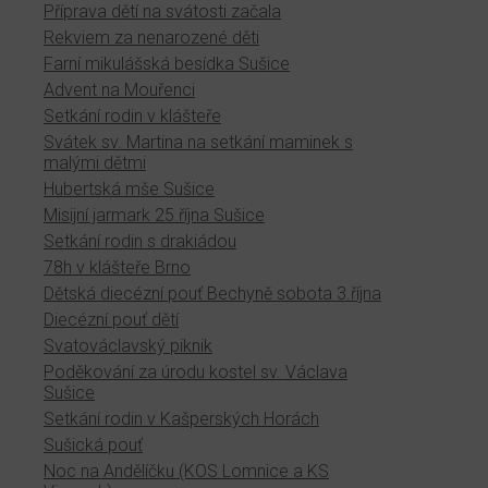
Příprava dětí na svátosti začala
Rekviem za nenarozené děti
Farní mikulášská besídka Sušice
Advent na Mouřenci
Setkání rodin v klášteře
Svátek sv. Martina na setkání maminek s
malými dětmi
Hubertská mše Sušice
Misijní jarmark 25.října Sušice
Setkání rodin s drakiádou
78h v klášteře Brno
Dětská diecézní pouť Bechyně sobota 3.října
Diecézní pouť dětí
Svatováclavský piknik
Poděkování za úrodu kostel sv. Václava
Sušice
Setkání rodin v Kašperských Horách
Sušická pouť
Noc na Andělíčku (KOS Lomnice a KS