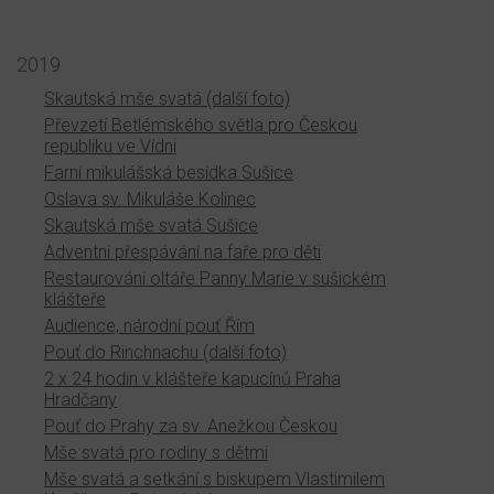
2019
Skautská mše svatá (další foto)
Převzetí Betlémského světla pro Českou
republiku ve Vídni
Farní mikulášská besídka Sušice
Oslava sv. Mikuláše Kolinec
Skautská mše svatá Sušice
Adventní přespávání na faře pro děti
Restaurování oltáře Panny Marie v sušickém
klášteře
Audience, národní pouť Řím
Pouť do Rinchnachu (další foto)
2 x 24 hodin v klášteře kapucínů Praha
Hradčany
Pouť do Prahy za sv. Anežkou Českou
Mše svatá pro rodiny s dětmi
Mše svatá a setkání s biskupem Vlastimilem