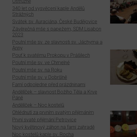
Ostružně
340 let od vysvěcení kaple Andělů
Strážných
Svátek sv. Auraciána, České Budějovice
Závěrečná mše s papežem, SDM Lisabon
2023
Poutní mše sv. ze slavnosti sv. Jáchyma a
Anny
Pouť k svatému Prokopu v Prášilech
Poutní mše sv. ve Chmelné
Poutní mše sv. na Roku
Poutní mše sv. v Dobršíně
Farní odpoledne před prázdninami
Andělíček – slavnost Božího Těla a Krve
Páně
Andělíček – Noc kostelů
Ohlédnutí za prvním svatým přijímáním
První svaté přijímání Petrovice
Nový květinový záhon na farní zahradě
Noc kostelů kaple sv. Rocha