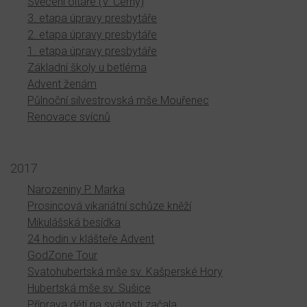
Svěcení oltáře (V. Černý)
3. etapa úpravy presbytáře
2. etapa úpravy presbytáře
1. etapa úpravy presbytáře
Základní školy u betléma
Advent ženám
Půlnoční silvestrovská mše Mouřenec
Renovace svícnů
2017
Narozeniny P. Marka
Prosincová vikariátní schůze kněží
Mikulášská besídka
24 hodin v klášteře Advent
GodZone Tour
Svatohubertská mše sv. Kašperské Hory
Hubertská mše sv. Sušice
Příprava dětí na svátosti začala