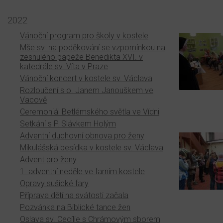
2022
Vánoční program pro školy v kostele
Mše sv. na poděkování se vzpomínkou na
zesnulého papeže Benedikta XVI. v
katedrále sv. Víta v Praze
Vánoční koncert v kostele sv. Václava
Rozloučení s o. Janem Janouškem ve
Vacově
Ceremoniál Betlémského světla ve Vídni
Setkání s P. Slávkem Holým
Adventní duchovní obnova pro ženy
Mikulášská besídka v kostele sv. Václava
Advent pro ženy
1. adventní neděle ve farním kostele
Opravy sušické fary
Příprava dětí na svátosti začala
Pozvánka na Biblické tance žen
Oslava sv. Cecílie s Chrámovým sborem