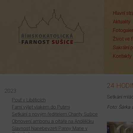
Hlavní st
Aktuality
Fotogaler
Život ve f
Sakrální
Farnost Sušice
Kontakty
24 HODI
2023
Setkání mlád
Pouť v Liběticích
Farní výlet vlakem do Putimi
Foto: Šárka 
Setkání s novým ředitelem Charity Sušice
Obnovení ambonu a oltáře na Andělíčku
Slavnost Nanebevzetí Panny Marie v