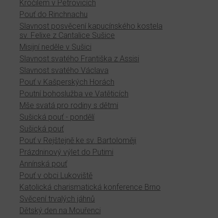
Kročilem v Petrovicích
Pouť do Rinchnachu
Slavnost posvěcení kapucínského kostela
sv. Felixe z Cantalice Sušice
Misijní neděle v Sušici
Slavnost svatého Františka z Assisi
Slavnost svatého Václava
Pouť v Kašperských Horách
Poutní bohoslužba ve Vatěticích
Mše svatá pro rodiny s dětmi
Sušická pouť - pondělí
Sušická pouť
Pouť v Rejštejně ke sv. Bartoloměji
Prázdninový výlet do Putimi
Annínská pouť
Pouť v obci Lukoviště
Katolická charismatická konference Brno
Svěcení trvalých jáhnů
Dětský den na Mouřenci