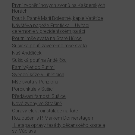
První zvonění nových zvonů na Kašperských
Horách
Pouť k Panně Marii Bolestné, kaple Vatětice
Návštěva papeže Františka – Uvítací
ceremonie v prezidentském paláci
Poutní mše svatá na Staré Hůrce
Sušická pouť, závěrečná mše svatá
Náš Andělíček
Sušická pouť na Andělíčku
Farní výlet do Putimi
Svěcení kříže v Liběticích
Mše svatá v Penzionu
Porciunkule v Sušici
Předávání farnosti Sušice
Nové zvony ve Strašíně
Opravy elektroinstalace na faře
Rozloučení s P. Markem Donnerstagem
II. etapa opravy fasády děkanského kostela
sv. Václava