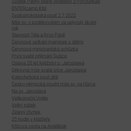
Svátek Panny Marie Andělské z Porciunkule
ENTERcamp Ktiš
Svatoprokopská pouť 2.7.2022
Mše sv. s poděkováním za uplynulý školní
rok
Slavnost Těla a Krve Páně
Červnové setkání maminek s dětmi
Červnová ministrantská schůzka
První svaté přijímání Sušice
Oslava 20 let kněžství o. Jarosława
Děkovná mše svatá otce Jarosława
Katechetická pouť dětí
Česko-německá poutní mše sv. na Hůrce
Na sv. Jaroslava
Velikonoční Vigilie
Velký pátek
Zelený čtvrtek
25 hodin v klášteře
Křížová cesta na Andělíček