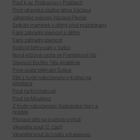
Pouť k sv. Prokopovi v Prášilech
První jáhenská služba jáhna Václava
Jáhenské svěcení Václava Pikeše
Setkání maminek s dětmi před prázdninami
Farní zahradní slavnost s dětmi
Farní zahradní slavnost
Svátost biřmování v Sušici
Nová křížová cesta ve Františkově Vsi
Slavnost Božího Těla Andělíček
První svaté přijímání Sušice
Děti z hodin náboženství v Kolinci na
přehlídce
Pouť na Kochánově
Pouť na Mouřenci
Z hodin náboženství, Kašperské Hory a
Hrádek
Příprava dětí na svátosti vrcholí
Vikariátní pouť (2. část)
Vikariátní pouť do Lnářů a Kasejovic