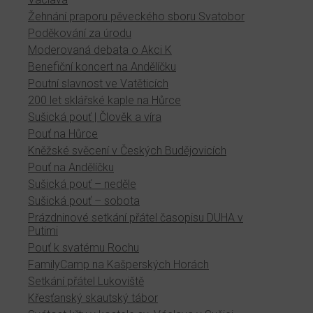
Žehnání praporu pěveckého sboru Svatobor
Poděkování za úrodu
Moderovaná debata o Akci K
Benefiční koncert na Andělíčku
Poutní slavnost ve Vatěticích
200 let sklářské kaple na Hůrce
Sušická pouť | Člověk a víra
Pouť na Hůrce
Kněžské svěcení v Českých Budějovicích
Pouť na Andělíčku
Sušická pouť – neděle
Sušická pouť – sobota
Prázdninové setkání přátel časopisu DUHA v
Putimi
Pouť k svatému Rochu
FamilyCamp na Kašperských Horách
Setkání přátel Lukoviště
Křesťanský skautský tábor