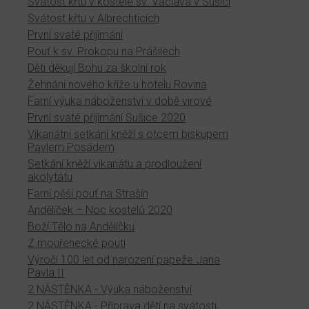
Svátost křtu v kostele sv. Václava v Sušici
Svátost křtu v Albrechticích
První svaté přijímání
Pouť k sv. Prokopu na Prášilech
Děti děkují Bohu za školní rok
Žehnání nového kříže u hotelu Rovina
Farní výuka náboženství v době virové
První svaté přijímání Sušice 2020
Vikariátní setkání kněží s otcem biskupem
Pavlem Posádem
Setkání kněží vikariátu a prodloužení
akolytátu
Farní pěší pouť na Strašín
Andělíček – Noc kostelů 2020
Boží Tělo na Andělíčku
Z mouřenecké pouti
Výročí 100 let od narození papeže Jana
Pavla II
2 NÁSTĚNKA - Výuka náboženství
2 NÁSTĚNKA - Příprava dětí na svátosti,