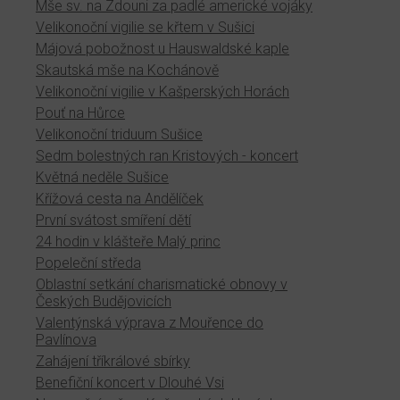
Mše sv. na Zdouni za padlé americké vojáky
Velikonoční vigilie se křtem v Sušici
Májová pobožnost u Hauswaldské kaple
Skautská mše na Kochánově
Velikonoční vigilie v Kašperských Horách
Pouť na Hůrce
Velikonoční triduum Sušice
Sedm bolestných ran Kristových - koncert
Květná neděle Sušice
Křížová cesta na Andělíček
První svátost smíření dětí
24 hodin v klášteře Malý princ
Popeleční středa
Oblastní setkání charismatické obnovy v
Českých Budějovicích
Valentýnská výprava z Mouřence do
Pavlínova
Zahájení tříkrálové sbírky
Benefiční koncert v Dlouhé Vsi