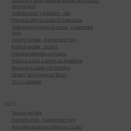
Slavnost Panny Marie Bolestné se svátostí
nemocných
Setkání rodin v klášteře - děti
Příprava dětí na svátosti pokračuje
Velkopáteční křížová cesta - Kašperské
Hory
Zelený čtvrtek - Kašperské Hory
Květná neděle - Sušice
Příprava Misijního jarmarku
Křížová cesta s dětmi na Andělíček
Moravské pašije Víti Marčíka
Dětský farní karneval 3bra3
24 h v klášteře
2015
Silvestr na faře
Půlnoční mše - Kašperské Hory
Adventní duchovní obnova v Sušici