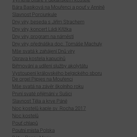
Bára Basiková na Mouřenci a pouť v Anníně
Slavnost Porciunkule
Dny víry, beseda s Jiřím Strachem
Dny víry, koncert Ládi Křížka
Dny víry, program na náměstí
Dny víry, přednáška doc. Tomáše Machuly
Mše svatá k zahájení Dnů víry
Oprava kostela kapucínů
Biřmování a udílení služby akolytátu
Vystoupení královského belgického sboru
De orgel Pijpjes na Mouřenci
Mše svatá na závěr školního roku
První svaté přijímání v Sušici
Slavnost Těla a krve Páně
Noc kostelů kaple sv. Rocha 2017
Noc kostelů
Pouť chlapů
Poutní místa Polska