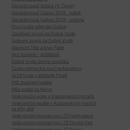
Diecézní pouť Sušice (V. Černý)
Diecézní pouť Sušice 2018 - pátek
Diecézní pouť Sušice 2018 - sobota
První svaté přijímání Sušice
Zavěšení zvonů na Dobré Vodě
Svěcení zvonů na Dobré Vodě
Slavnost Těla a krve Páně
Noc kostelů - Andělíček
Dobrá Voda očima poutníků
Česko-německá pouť na Mouřenci
3x24 hodin v klášteře Plzeň
Kříž znamení naděje
Mše svatá na Hůrce
Velikonoční vigilie v Kašperských Horách
Velikonoční neděle v Kašperských Horách
se křty dětí
Velikonoční program pro ZŠ Hartmanice
Velikonoční program pro ZŠ Dlouhá Ves
Velikonoční program pro ZŠ Sušice