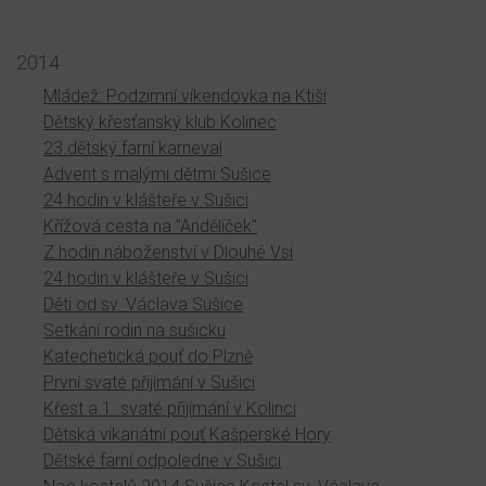
2014
Mládež: Podzimní víkendovka na Ktiši
Dětský křesťanský klub Kolinec
23.dětský farní karneval
Advent s malými dětmi Sušice
24 hodin v klášteře v Sušici
Křížová cesta na "Andělíček"
Z hodin náboženství v Dlouhé Vsi
24 hodin v klášteře v Sušici
Děti od sv. Václava Sušice
Setkání rodin na sušicku
Katechetická pouť do Plzně
První svaté přijímání v Sušici
Křest a 1. svaté přijímání v Kolinci
Dětská vikariátní pouť Kašperské Hory
Dětské farní odpoledne v Sušici