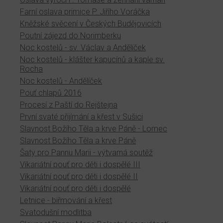
Farní oslava primice P. Jiřího Voráčka
Kněžské svěcení v Českých Budějovicích
Poutní zájezd do Norimberku
Noc kostelů - sv. Václav a Andělíček
Noc kostelů - klášter kapucínů a kaple sv.
Rocha
Noc kostelů - Andělíček
Pouť chlapů 2016
Procesí z Paští do Rejštejna
První svaté přijímání a křest v Sušici
Slavnost Božího Těla a krve Páně - Lomec
Slavnost Božího Těla a krve Páně
Šaty pro Pannu Marii - výtvarná soutěž
Vikariátní pouť pro děti i dospělé III
Vikariátní pouť pro děti i dospělé II
Vikariátní pouť pro děti i dospělé
Letnice - biřmování a křest
Svatodušní modlitba