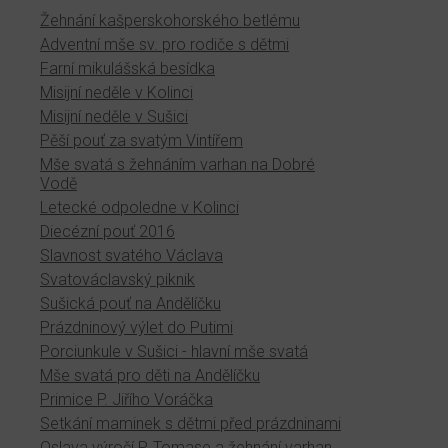
Žehnání kašperskohorského betlému
Adventní mše sv. pro rodiče s dětmi
Farní mikulášská besídka
Misijní neděle v Kolinci
Misijní neděle v Sušici
Pěší pouť za svatým Vintířem
Mše svatá s žehnáním varhan na Dobré
Vodě
Letecké odpoledne v Kolinci
Diecézní pouť 2016
Slavnost svatého Václava
Svatováclavský piknik
Sušická pouť na Andělíčku
Prázdninový výlet do Putimi
Porciunkule v Sušici - hlavní mše svatá
Mše svatá pro děti na Andělíčku
Primice P. Jiřího Voráčka
Setkání maminek s dětmi před prázdninami
Oslava výročí P. Tomase a žehnání varhan