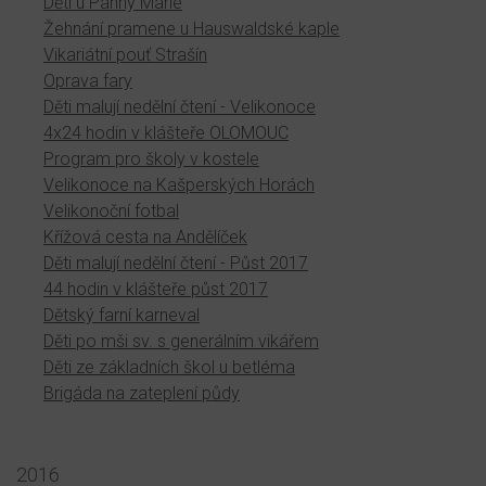
Děti u Panny Marie
Žehnání pramene u Hauswaldské kaple
Vikariátní pouť Strašín
Oprava fary
Děti malují nedělní čtení - Velikonoce
4x24 hodin v klášteře OLOMOUC
Program pro školy v kostele
Velikonoce na Kašperských Horách
Velikonoční fotbal
Křížová cesta na Andělíček
Děti malují nedělní čtení - Půst 2017
44 hodin v klášteře půst 2017
Dětský farní karneval
Děti po mši sv. s generálním vikářem
Děti ze základních škol u betléma
Brigáda na zateplení půdy
2016