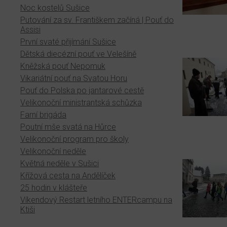
Noc kostelů Sušice
Putování za sv. Františkem začíná | Pouť do
Assisi
První svaté přijímání Sušice
Dětská diecézní pouť ve Velešíně
Kněžská pouť Nepomuk
Vikariátní pouť na Svatou Horu
Pouť do Polska po jantarové cestě
Velikonoční ministrantská schůzka
Farní brigáda
Poutní mše svatá na Hůrce
Velikonoční program pro školy
Velikonoční neděle
Květná neděle v Sušici
Křížová cesta na Andělíček
25 hodin v klášteře
Víkendový Restart letního ENTERcampu na
Ktiši