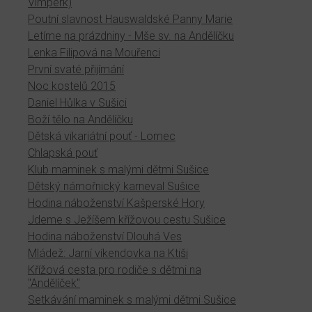
Vimperk)
Poutní slavnost Hauswaldské Panny Marie
Letíme na prázdniny - Mše sv. na Andělíčku
Lenka Filipová na Mouřenci
První svaté přijímání
Noc kostelů 2015
Daniel Hůlka v Sušici
Boží tělo na Andělíčku
Dětská vikariátní pouť - Lomec
Chlapská pouť
Klub maminek s malými dětmi Sušice
Dětský námořnický karneval Sušice
Hodina náboženství Kašperské Hory
Jdeme s Ježíšem křížovou cestu Sušice
Hodina náboženství Dlouhá Ves
Mládež: Jarní víkendovka na Ktiši
Křížová cesta pro rodiče s dětmi na
"Andělíček"
Setkávání maminek s malými dětmi Sušice