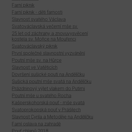
Farní piknik
Farní piknik - děti farnosti
Slavnost svatého Václava
Svatováclavská večerní mše sv.
25 let od záchrany a znovuvysvěcení
kostela sv. Mořice na Mouřenci
Svatováclavský piknik
První společné slavnostní vyzvánění
Poutní mše sv. na Hůrce
Slavnost ve Vatěticích
Dovršení sušické pouti na Andělíčku
Sušická poutní mše svatá na Andělíčku
Prázdninový výlet vlakem do Putimi
Poutní mše u svatého Rocha
Kašperskohorská pouť - mše svatá
Svatoprokopská pouť v Prášilech
Slavnost Cyrila a Metoděje na Andělíčku
Farní oslava na zahradě
Pouť chlapů 2018