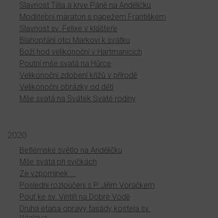
Slavnost Těla a krve Páně na Andělíčku
Modlitební maraton s papežem Františkem
Slavnost sv. Felixe v klášteře
Blahopřání otci Markovi k svátku
Boží hod velikonoční v Hartmanicích
Poutní mše svatá na Hůrce
Velikonoční zdobení křížů v přírodě
Velikonoční obrázky od dětí
Mše svatá na Svátek Svaté rodiny
2020
Betlémské světlo na Andělíčku
Mše svátá při svíčkách
Ze vzpomínek ...
Poslední rozloučení s P. Jiřím Voráčkem
Pouť ke sv. Vintíři na Dobré Vodě
Druhá etapa opravy fasády kostela sv.
Václava