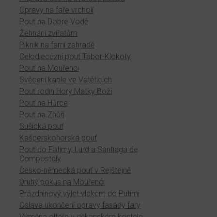
Opravy na faře vrcholí
Pouť na Dobré Vodě
Žehnání zvířatům
Piknik na farní zahradě
Celodiecézní pouť Tábor-Klokoty
Pouť na Mouřenci
Svěcení kaple ve Vatěticích
Pouť rodin Hory Matky Boží
Pouť na Hůrce
Pouť na Zhůří
Sušická pouť
Kašperskohorská pouť
Pouť do Fatimy, Lurd a Santiaga de
Compostely
Česko-německá pouť v Rejštejně
Druhý pokus na Mouřenci
Prázdninový výlet vlakem do Putimi
Oslava ukončení opravy fasády fary
Výměna oltáře v děkanském kostele