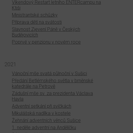
Víkendový Restart letního ENTERcampu na
Ktiši
Ministrantské schůzky
Příprava dětí na svátosti
Slavnost Zjevení Páně v Českých
Budějovicích
Poprvé v penzionu v novém roce
2021
Vánoční mše svatá půlnoční v Sušici
Předání Betlémského světla v brněnské
katedrále na Petrově
Zádušní mše sv. za prezidenta Václava
Havla
Adventní setkání při svíčkách
Mikulášská nadílka v kostele
Žehnání adventních věnců Sušice
1. neděle adventní na Andělíčku