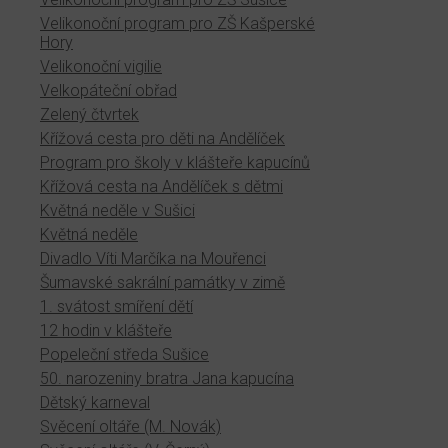
Velikonoční program pro ZŠ Kašperské
Hory
Velikonoční vigilie
Velkopáteční obřad
Zelený čtvrtek
Křížová cesta pro děti na Andělíček
Program pro školy v klášteře kapucínů
Křížová cesta na Andělíček s dětmi
Květná neděle v Sušici
Květná neděle
Divadlo Víti Marčíka na Mouřenci
Šumavské sakrální památky v zimě
1. svátost smíření dětí
12 hodin v klášteře
Popeleční středa Sušice
50. narozeniny bratra Jana kapucína
Dětský karneval
Svěcení oltáře (M. Novák)