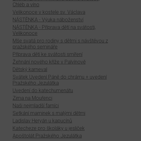
Chléb a víno
Velikonoce v kostele sv. Václava
NÁSTĚNKA - Výuka náboženství
NÁSTĚNKA - Příprava dětí na svátosti,
Velikonoce
Mše svatá pro rodiny s dětmi s návštěvou z
pražského semináře
Příprava dětí ke svátosti smíření
Žehnání nového kříže v Palvínově
Dětský karneval
Svátek Uvedení Páně do chrámu + uvedení
Pražského Jezulátka
Uvedení do katechumenátu
Zima na Mouřenci
Naši nejmladší farníci
Setkání maminek s malými dětmi
Ladislav Heryán u kapucínů
Katecheze pro školáky u jesliček
Apoštolát Pražského Jezulátka