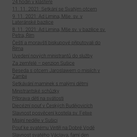
24 hodin v klášteře
11. 11. 2021: Setkání se Svatým otcem
9. 11. 2021: Ad Limina, Mše. sv. v
Lateránské bazilice
8. 11. 2021: Ad Limina, Mše sv. v bazilice sv.
Petra, Řím
Čeští a moravští biskupové připutovali do
Říma
Uvedení nových ministrantů do služby
Za zemřelé – penzion Sušice
Beseda s otcem Jaroslawem o misiích v
Zambii
Setkávání maminek s malými dětmi
Ministrantské schůzky
Příprava dětí na svátosti
Diecézní pouť v Českých Budějovicích
Slavnost posvěcení kostela sv. Felixe
Misijní neděle v Sušici
Pouť ke svatému Vintíři na Dobré Vodě
Slavnost svatého Václava, farní den