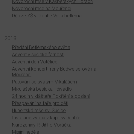
Novoroční mše v Kašperských Horách
Novoroční mše na Mouřenci
Děti ze ZŠ v Dlouhé Vsi u betléma
2018
Předání Betlémského světla
Advent v sušické farnosti
Adventní den Vatětice
Adventní koncert Ireny Budweiserové na
Mouřenci
Putování se svatým Mikulášem
Mikulášská besídka - divadlo
24 hodin v klášteře Pokřtění a poslaní
Přespávání na faře pro děti
Hubertská mše sv. Sušice
Instalace zvonu v kapli sv. Vintíře
Narozeniny P. Jiřího Voráčka
Misijní neděle