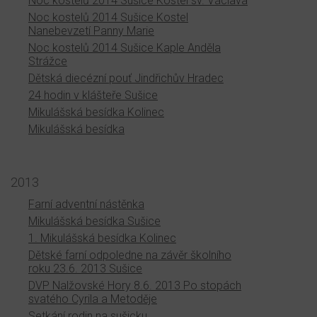
Noc kostelů 2014 Sušice Kostel sv. Václava
Noc kostelů 2014 Sušice Kostel
Nanebevzetí Panny Marie
Noc kostelů 2014 Sušice Kaple Anděla
Strážce
Dětská diecézní pouť Jindřichův Hradec
24 hodin v klášteře Sušice
Mikulášská besídka Kolinec
Mikulášská besídka
2013
Farní adventní nástěnka
Mikulášská besídka Sušice
1. Mikulášská besídka Kolinec
Dětské farní odpoledne na závěr školního
roku 23.6. 2013 Sušice
DVP Nalžovské Hory 8.6. 2013 Po stopách
svatého Cyrila a Metoděje
Setkání rodin na sušicku