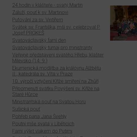
24 hodin v klášteře - svatý Martin
Záluží, pouť k sv. Martinovi
Putování za sv. Vintířem
Svátek sv. Františka, mši sv. celebroval P.
Josef PROKEŠ
Svatováclavský farní den
Svatováclavský turnaj pro ministranty
Veřejné představení svatého Hřebu, klášter
Milevsko (14. 9.)
Ekumenická modlitba za královnu Alžbětu
II., katedrála sv. Víta v Praze
10. výročí vztyčení Kříže smíření na Zhůří
Připomenutí svátku Povýšení sv. Kříže na
Staré Hůrce
Ministrantská pouť na Svatou Horu
Sušická pouť
Pohřeb pana Jana Švehly
Poutní mše svatá v Liběticích
Farní výlet vlakem do Putimi